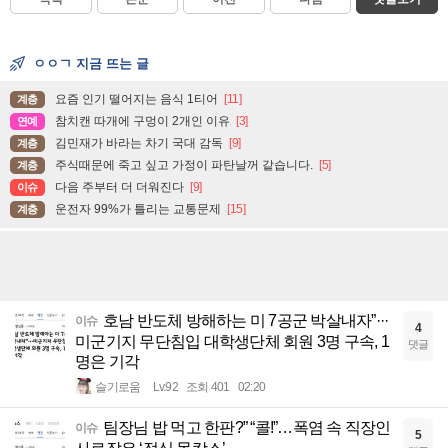
ㅇㅇㄱ 지금 뜨는 글
요즘 인기 떨어지는 음식 1티어
[11]
계층
참치캔 따개에 구멍이 2개인 이유
[3]
연예
김민재가 바라는 차기 국대 감독
[9]
계층
주식때문에 죽고 싶고 가정이 파탄날꺼 같습니다.
[5]
계층
다음 주부터 더 더워진다
[9]
이슈
운전자 99%가 틀리는 교통문제
[15]
계층
호남 반도체 방해하는 미 7공군 박살내자”···
이슈
4
미군기지 무단침입 대학생단체 회원 3명 구속, 1
댓글
명은 기각
슬기로움
Lv.92
조회 401
02:20
팀장님 밥 먹고 한판?” “콜!”…폭염 속 직장인
이슈
5