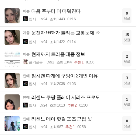
다음 주부터 더 더워진다
이슈
9
댓글
입사
Lv.94
조회 1443
01:16
운전자 99%가 틀리는 교통문제
계층
15
댓글
입사
Lv.94
조회 1422
01:14
현재까지 트리플 태풍 정보
이슈
2
댓글
슬기로움
Lv.92
조회 1344
추천 1
01:06
참치캔 따개에 구멍이 2개인 이유
연예
3
댓글
입사
Lv.94
조회 2038
01:03
리센느 쿠팡 플레이 시리즈 프로모
연예
1
댓글
입사
Lv.94
조회 1013
추천 2
01:00
리센느 메이 핫걸 포즈 근접 샷
연예
0
댓글
입사
Lv.94
조회 987
추천 1
00:58