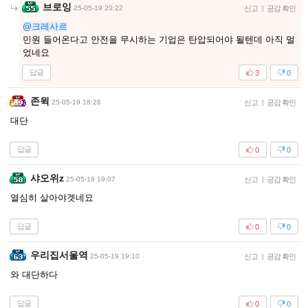
브로잉
25-05-19 20:22
신고
|
공감 확인
@크레사르
민원 들어온다고 안전을 무시하는 기업은 탄압되어야 될텐데 아직 멀
었네요
답글
3
0
존윅
25-05-19 18:28
신고
|
공감 확인
대단
답글
0
0
샤오위z
25-05-19 19:07
신고
|
공감 확인
열심히 살아야겟네요
답글
0
0
우리집서울역
25-05-19 19:10
신고
|
공감 확인
와 대단하다
답글
0
0