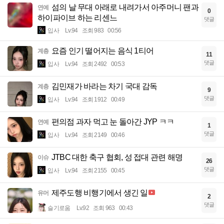
섬의 날 무대 아래로 내려가서 아주머니 팬과
연예
0
하이파이브 하는 리센느
댓글
입사
Lv.94
조회 983
00:56
요즘 인기 떨어지는 음식 1티어
계층
11
댓글
입사
Lv.94
조회 2492
00:53
김민재가 바라는 차기 국대 감독
계층
9
댓글
입사
Lv.94
조회 1912
00:49
편의점 과자 먹고 눈 돌아간 JYP ㅋㅋ
연예
1
댓글
입사
Lv.94
조회 2149
00:46
JTBC 대한 축구 협회, 성 접대 관련 해명
이슈
26
댓글
입사
Lv.94
조회 2155
00:45
제주도행 비행기에서 생긴 일
유머
2
댓글
슬기로움
Lv.92
조회 963
00:43