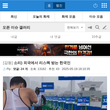
홈
웹진
최신
오늘의 화제
화제 모음
이슈 모음
오픈 이슈 갤러리
전체보기
공
검
글
지
색
내글
내 댓글
10추글
on/off
쓰
기
[감동]
소리) 외국에서 리스펙 받는 한국인
Fly
댓글: 24 개
조회:
13162
추천:
43
2025-05-19 18:10:35