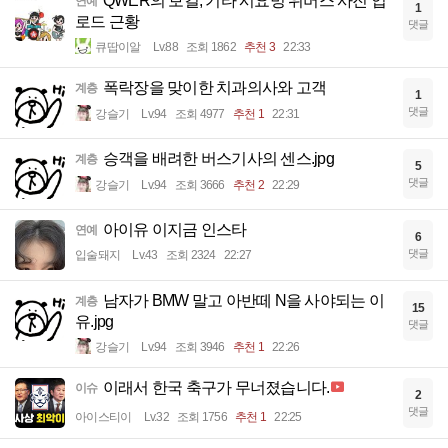
QWER의 보컬, 기타 시요밍 위버스 사진 업
연예
1
로드 근황
댓글
큐땁이알
Lv.88
조회 1862
추천 3
22:33
폭락장을 맞이한 치과의사와 고객
계층
1
댓글
강슬기
Lv.94
조회 4977
추천 1
22:31
승객을 배려한 버스기사의 센스.jpg
계층
5
댓글
강슬기
Lv.94
조회 3666
추천 2
22:29
아이유 이지금 인스타
연예
6
댓글
입술돼지
Lv.43
조회 2324
22:27
남자가 BMW 말고 아반떼 N을 사야되는 이
계층
15
유.jpg
댓글
강슬기
Lv.94
조회 3946
추천 1
22:26
이래서 한국 축구가 무너졌습니다.
이슈
2
댓글
아이스티이
Lv.32
조회 1756
추천 1
22:25