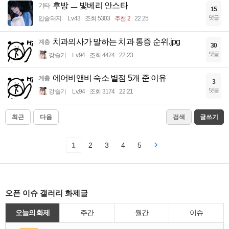
후방 ㅡ 빛베리 안스타
기타
15
댓글
입술돼지
Lv.43
조회 5303
추천 2
22:25
치과의사가 말하는 치과 통증 순위.jpg
계층
30
댓글
강슬기
Lv.94
조회 4474
22:23
에어비앤비 숙소 별점 5개 준 이유
계층
3
댓글
강슬기
Lv.94
조회 3174
22:21
최근
다음
검색
글쓰기
1
2
3
4
5
오픈 이슈 갤러리 화제글
오늘의 화제
주간
월간
이슈