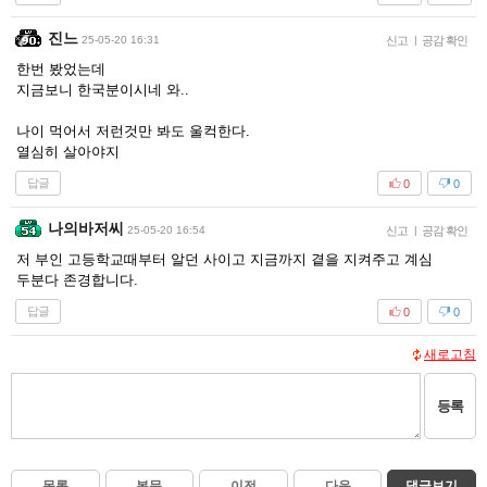
진느
25-05-20 16:31
신고
|
공감 확인
한번 봤었는데
지금보니 한국분이시네 와..
나이 먹어서 저런것만 봐도 울컥한다.
열심히 살아야지
답글
0
0
나의바저씨
25-05-20 16:54
신고
|
공감 확인
저 부인 고등학교때부터 알던 사이고 지금까지 곁을 지켜주고 계심
두분다 존경합니다.
답글
0
0
새로고침
등록
목록
본문
이전
다음
댓글보기