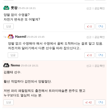
룻팡
25-05-19 18:21
신고
|
공감 확인
양팔 없이 수영을?
자전거 변속은 또 어떻게?
답글
0
0
Haemil
25-05-20 15:45
신고
|
공감 확인
양팔 없으 수영해야 해서 수영에서 꼴찌 도착하시는 걸로 알고 있음.
자전거와 달리기에서 다른 선수들 따라 잡으신다고..
답글
0
0
Nemo
25-05-19 18:21
신고
|
공감 확인
김황태 선수.
활선 작업하다 감전되서 양팔절단.
저번 파리 패럴림픽도 출전해서 트라이애슬론 완주도 했고
누구보다도 열심히 사는 분.
답글
42
0