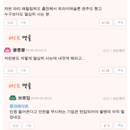
저번 파리 패럴림픽도 출전해서 트라이애슬론 완주도 했고
누구보다도 열심히 사는 분.
답글
이동
42
0
쾅쿵쾅
25-05-19 18:12
신고
|
공감 확인
저런분도 저렇게 열심히 사는데 내깟게 뭐라고...
답글
이동
15
0
브로잉
25-05-19 20:22
신고
|
공감 확인
@크레사르
민원 들어온다고 안전을 무시하는 기업은 탄압되어야 될텐데 아직 멀
었네요
답글
이동
3
0