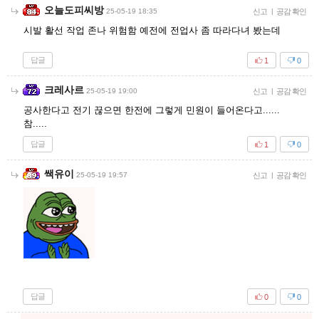
오늘도피씨방
25-05-19 18:35
신고
|
공감 확인
시발 활선 작업 존나 위험함 예전에 전업사 좀 따라다녀 봤는데
답글
1
0
크레사르
25-05-19 19:00
신고
|
공감 확인
공사한다고 전기 끊으면 한전에 그렇게 민원이 들어온다고......
참.....
답글
1
0
쌕유이
25-05-19 19:57
신고
|
공감 확인
답글
0
0