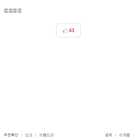
👏👏👏👏
43
추천확인
신고
스팸신고
공유
스크랩