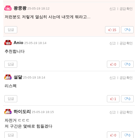
쾅쿵쾅
25-05-19 18:12
신고
|
공감 확인
저런분도 저렇게 열심히 사는데 내깟게 뭐라고...
답글
15
0
Anio
25-05-19 18:14
신고
|
공감 확인
추천합니다
답글
0
0
설달
25-05-19 18:14
신고
|
공감 확인
리스펙
답글
1
0
하이도리
25-05-19 18:15
신고
|
공감 확인
자전거 ㄷㄷㄷ
저 구간은 몇배로 힘들겠다
답글
0
0