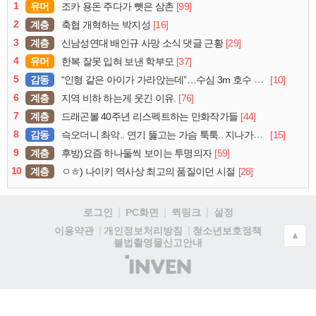
1
유머
[99]
조카 용돈 주다가 뺏은 삼촌
2
계층
[16]
축협 개혁하는 박지성
3
계층
[29]
신남성연대 배인규 사망 소식 댓글 근황
4
유머
[37]
한복 잘못 입혀 보낸 학부모
5
감동
[10]
“인형 같은 아이가 가라앉는데”…수심 3m 호수 뛰어든 60대 의인
6
계층
[76]
지역 비하 하는게 웃긴 이유.
7
계층
[44]
드래곤볼 40주년 리스펙트하는 만화작가들
8
감동
[15]
슥오더니 촤악.. 연기 뚫고는 가슴 툭툭.. 지나가던 아재의 정체
9
계층
[59]
후방)요즘 하나둘씩 보이는 투명의자
10
계층
[28]
ㅇㅎ) 나이키 역사상 최고의 품질이던 시절
로그인
PC화면
퀵링크
설정
청소년보호정책
이용약관
개인정보처리방침
▲
불법촬영물신고안내
(주)
인
벤