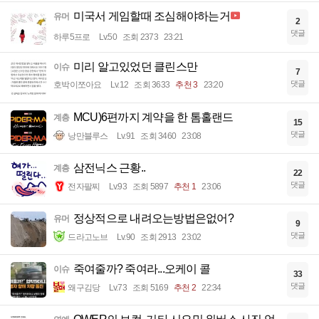
미국서 게임할때 조심해야하는거
유머
2
댓글
하루5프로
Lv.50
조회 2373
23:21
미리 알고있었던 클린스만
이슈
7
댓글
호박이쪼아요
Lv.12
조회 3633
추천 3
23:20
MCU)6편까지 계약을 한 톰홀랜드
계층
15
댓글
낭만블루스
Lv.91
조회 3460
23:08
삼전닉스 근황..
계층
22
댓글
전자팔찌
Lv.93
조회 5897
추천 1
23:06
정상적으로 내려오는방법은없어?
유머
9
댓글
드라고노브
Lv.90
조회 2913
23:02
죽여줄까? 죽여라...오케이 콜
이슈
33
댓글
왜구김당
Lv.73
조회 5169
추천 2
22:34