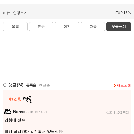
메뉴
인장보기
EXP 15%
목록
본문
이전
다음
댓글쓰기
댓글
(24)
등록순
|
최신순
새로고침
Nemo
25-05-19 18:21
신고
|
공감 확인
김황태 선수.
활선 작업하다 감전되서 양팔절단.