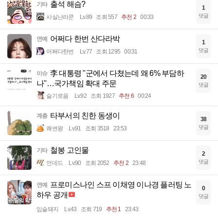
출석 해슴?
기타
1
댓글
사실난라쿤
Lv.89
조회 557
추천 2
00:33
어쩌다 한번 산다라박
연예
1
댓글
어쩌다한번
Lv.77
조회 1295
00:31
李 대통령 "군에서 다쳤는데 왜 6% 부담하
이슈
20
나"…국가책임 확대 주문
댓글
슬기로움
Lv.92
조회 1927
추천 6
00:24
타부서의 친한 동생이
계층
38
댓글
쾌변왕
Lv.91
조회 3518
23:53
철봉 고인물
기타
2
댓글
언데드
Lv.90
조회 2052
추천 2
23:48
프로미스나인 스프 이채영 이나경 플러팅 노
연예
0
하우 공개
댓글
입술돼지
Lv.43
조회 719
추천 1
23:43