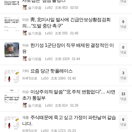
사로잡은 ‘점심 몰캉스’
댓글
슬기로움
Lv.92
조회 853
02:03
靑, 北미사일 발사에 긴급안보상황점검회
이슈
0
의…“도발 중단 촉구”
댓글
슬기로움
Lv.92
조회 555
01:49
한기성 1군단장이 직무 배제된 결정적인 이
이슈
0
유
댓글
슬기로움
Lv.92
조회 1026
01:44
요즘 당근 핫플레이스
기타
3
댓글
하루5프로
Lv.50
조회 1060
01:40
이상주의적 말씀” “北 주적 변함없다”… 사면
이슈
13
초가 통일부
댓글
슬기로움
Lv.92
조회 814
01:29
주식때문에 죽고 싶고 가정이 파탄날꺼 같습
계층
6
니다.
댓글
하루5프로
Lv.50
조회 1723
01:23