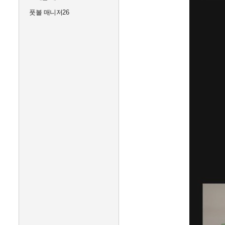
풋볼 매니저26