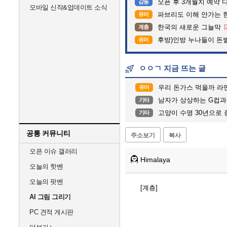
오픈 후 3개월치 예약 
감동
모바일 신작&업데이트 소식
파브리도 이해 안가는 
유머
한국의 새로운 그늘막
[
계층
후방)인방 누나들이 돈벌때
유머
ㅇㅇㄱ 지금 뜨는 글
우리 돈가스 먹을까 라
유머
남자가 상상하는 G컵과
기타
고양이 수명 30년으로 증가한다
기타
공통 커뮤니티
주소보기
복사
오픈 이슈 갤러리
Himalaya
오늘의 핫벤
오늘의 팟벤
[계층]
AI 그림 그리기
PC 견적 게시판