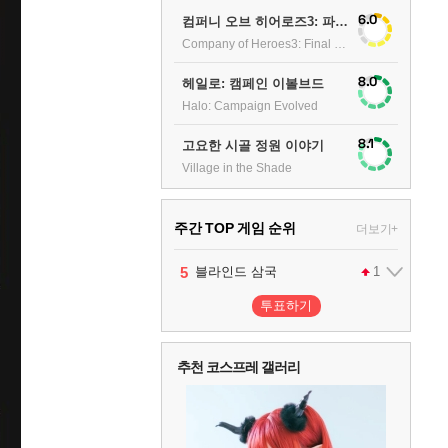
6.0
컴퍼니 오브 히어로즈3: 파이널 스탠드
Company of Heroes3: Final stand
8.0
헤일로: 캠페인 이볼브드
Halo: Campaign Evolved
8.1
고요한 시골 정원 이야기
Village in the Shade
주간 TOP 게임 순위
더보기+
1
2
3
4
5
6
팰월드
프로야구스피리츠2026
드래곤소드 : 어웨이크닝
블라인드 삼국
어쌔신 크리드: 블랙 플래그 리싱크드
그랑블루 판타지 리링크 - 엔드리스 라그나로크
1
2
2
1
1
투표하기
7
리듬 천국 미라클 스타즈
2
추천 코스프레 갤러리
8
헤일로: 캠페인 이볼브드
2