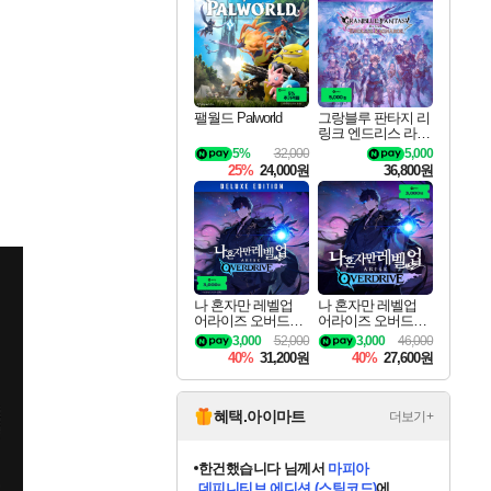
최대 90% 할인가를 만나보세요!
네이버혜택과 함께 만나보세요!
50%할인&추가 적립까지!
네이버 포인트 혜택까지!
네이버 혜택가와 함께 예약하세요!
할인&네이버혜택으로 만나보세요!
네이버페이 혜택과 만나보세요!
40주년 프로모션으로 만나보세요!
할인가에 만나보세요!
일부 에디션 상시 할인!
혜택으로 예약 판매 중
편안하게 충전하세요
팰월드 Palworld
그랑블루 판타지 리
링크 엔드리스 라그
나로크 업그레이드
5%
32,000
5,000
킷 Granblue Fantasy
25%
24,000원
36,800원
Relink Endless Ragn
arok Upgrade Kit DL
C
나 혼자만 레벨업
나 혼자만 레벨업
어라이즈 오버드라
어라이즈 오버드라
이브 디럭스 에디션
이브 Solo Leveling A
3,000
52,000
3,000
46,000
Solo Leveling Arise
rise
40%
31,200원
40%
27,600원
Overdrive Deluxe Edi
tion
혜택.아이마트
더보기+
한건했습니다
님께서
마피아
데피니티브 에디션 (스팀코드)
에