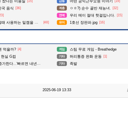
다 찼다는 미용실
[15]
어떤 공익근무요원 이야기
[19]
감동
한국 음식
[36]
ㅇㅎ?) 순수 골반 재능녀.
[32]
계층
23]
우리 메이 절대 핫걸입니다.
[15]
연예
 사용하는 밑캠을 알아보자
[48]
1호선 장판파.jpg
[16]
유머
멘 먹을까?
[4]
스팀 무료 게임 - Breathedge
게임
 현실 G컵
허리통증 완화 운동
[1]
기타
...'빠르면 내년부터 상용화'
족발
기타
2025-06-19 13:33