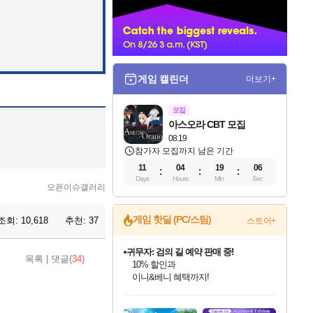
너
게임 캘린더
더보기+
모집
아스오라 CBT 모집
08.19
참가자 모집까지 남은 기간
11
04
19
04
Days
Hours
Min
Sec
오픈이슈갤러리
게임 핫딜 (PC/스팀)
조회:
10,618
추천:
37
스토어+
귀무자: 검의 길 예약 판매 중!
목록
|
댓글(
34
)
10% 할인과
이니&베니 혜택까지!
인벤게임즈 8월 특별 할인!
드래곤소드: 어웨이크닝 입점!
문명 7 특별 할인!
마블 투혼 파이팅 소울즈 정식출시!
비스트 오브 리인카네이션 정식 출시!
커세어 코브 출시 기념 할인!
더 렐릭 퍼스트 가디언 정식 출시
베데스다 40주년 기념 할인 중!
캡콤 프렌차이즈 할인 진행 중!
캡콤 일부 상품 상시 할인
스타워즈 은하계 레이서
로블록스 기프트 카드 공식 입점
인기 퍼블리셔 모음!
스팀으로 만나는 드래곤소드!
조선&고려 DLC 출시 예정
마블 히어로 총 출동&화려한 격투!
게임프릭 신작 IP
해적'섬'을 발전시키자!
설화x하드코어 액션!
베데스다의 명작들을
몬헌, 바하 등 인기 IP를
몬헌 와일즈 & 드래곤즈 도그마2
인벤게임즈에서 10% 추가 적립
Robux를 가장 안전하고