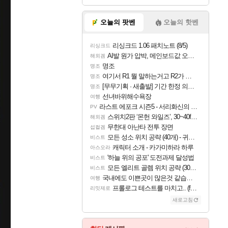
오늘의 팟벤
오늘의 핫벤
리싱크드 1.06 패치노트 (8/5)
리싱크드
AI발 원가 압박, 메인보드값 오르나
해외겜
명조
명조
여기서 R1 뭘 말하는거고 R2가 뭘말하는걸까요?
명조
[무무기획 · 새출발] 기간 한정 의뢰 이벤트
명조
선녀바위해수욕장
여행
라스트 에포크 시즌5 - 서리화신의 분노 티저
PV
스위치2판 ‘몬헌 와일즈’, 30~40fps 목표 추정
해외겜
무한대 아난타 전투 장면
섭컬겜
모든 성소 위치 공략 (40개) - 귀환한 영혼 도전과제
비스트
캐릭터 소개 - 카가미하라 하루
아스오라
'하늘 위의 공포' 도전과제 달성법
비스트
모든 엘리트 골렘 위치 공략 (30개) - 방랑 결투가
비스트
국내에도 이쁜곳이 많은것 같습니다
여행
프롤로그 테스트를 마치고.. (feat. 리아)
리밋제로
새로고침