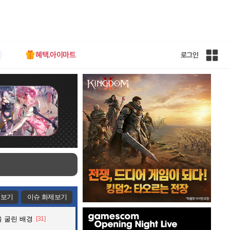
혜택.아이마트
로그인
인
벤
전
체
사
이
트
맵
제보기
이슈 화제보기
인
 굴린 배경
[31]
벤
배