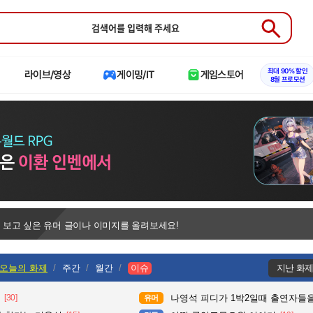
Submit
최대 90% 할인
라이브/영상
게이밍/IT
게임스토어
8월 프로모션
 보고 싶은 유머 글이나 이미지를 올려보세요!
오늘의 화제
주간
월간
이슈
지난 화
[30]
나영석 피디가 1박2일때 출연자들을
유머