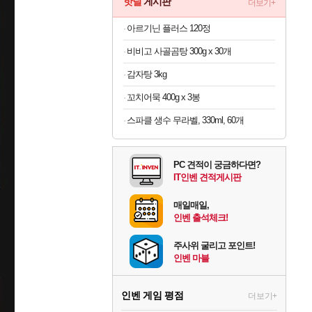
핫딜
게시판
더보기+
아르기닌 플러스 120정
비비고 사골곰탕 300g x 30개
감자탕 3kg
꼬치어묵 400g x 3봉
스파클 생수 무라벨, 330ml, 60개
PC 견적이 궁금하다면?
IT인벤 견적게시판
매일매일,
인벤 출석체크!
주사위 굴리고 포인트!
인벤 마블
인벤 게임 평점
더보기+