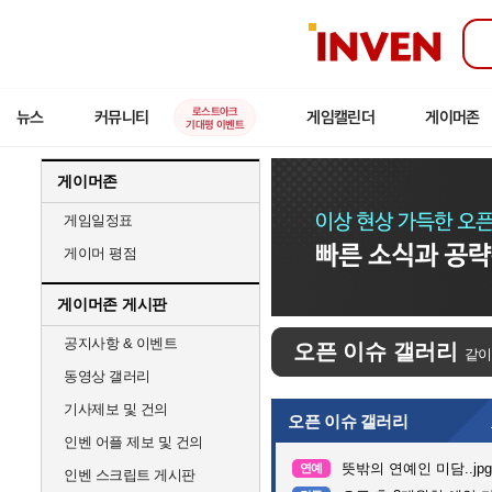
인
벤
로스트아크
뉴스
커뮤니티
게임캘린더
게이머존
기대평 이벤트
게이머존
게임일정표
게이머 평점
게이머존 게시판
공지사항 & 이벤트
오픈 이슈 갤러리
같이
동영상 갤러리
기사제보 및 건의
오픈 이슈 갤러리
인벤 어플 제보 및 건의
뜻밖의 연예인 미담..jpg
연예
인벤 스크립트 게시판