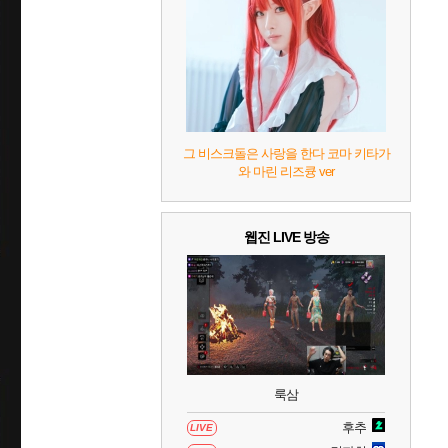
9
캡틴 츠바사 2 월드 파이터즈
10
레고 배트맨: 레거시 오브 더 다크 나이트
그 비스크돌은 사랑을 한다 코마 키타가
와 마린 리즈큥 ver
웹진 LIVE 방송
룩삼
후추
LIVE