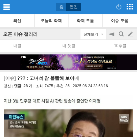
홈
웹진
최신
오늘의 화제
화제 모음
이슈 모음
오픈 이슈 갤러리
전체보기
공
검
글
지
색
내글
내 댓글
10추글
on/off
쓰
기
[이슈]
??? : 고녀석 참 똘똘해 보이네
강산
댓글: 28 개
조회:
7475
추천:
36
2025-06-24 23:58:16