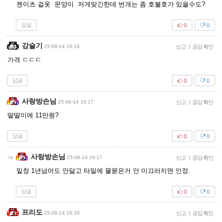
젠이츠 겉옷 문양이 저게맞긴한데 번개는 좀 호불호가 있을수도?
답글
0
0
강슬기
25-08-14 16:16
신고
|
공감 확인
가격 ㄷㄷㄷ
답글
0
0
사랑방손님
25-08-14 16:17
신고
|
공감 확인
딸딸이에 11만원?
답글
0
0
사랑방손님
25-08-14 16:17
신고
|
공감 확인
밑창 1년넘어도 안닳고 타일에 물묻은거 안 미끄러지면 인정.
답글
0
0
프리도
25-08-14 16:20
신고
|
공감 확인