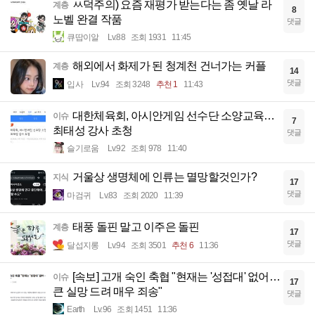
ㅆ덕주의) 요즘 재평가 받는다는 좀 옛날 라
계층
8
노벨 완결 작품
댓글
큐땁이알
Lv.88
조회 1931
11:45
해외에서 화제가 된 청계천 건너가는 커플
계층
14
댓글
입사
Lv.94
조회 3248
추천 1
11:43
대한체육회, 아시안게임 선수단 소양교육…
이슈
7
최태성 강사 초청
댓글
슬기로움
Lv.92
조회 978
11:40
거울상 생명체에 인류는 멸망할것인가?
지식
17
댓글
마검귀
Lv.83
조회 2020
11:39
태풍 돌핀 말고 이주은 돌핀
계층
17
댓글
달섭지롱
Lv.94
조회 3501
추천 6
11:36
[속보] 고개 숙인 축협 "현재는 '성접대' 없어…
이슈
17
큰 실망 드려 매우 죄송"
댓글
Earth
Lv.96
조회 1451
11:36