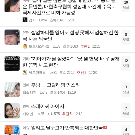
“설마 일본 심판도 성접대 받았나?” 충격 받
이슈
10
은 日언론, 대한축구협회 성접대 사건에 주목…
댓글
국제사건으로 비화 가능성
입사
Lv.94
조회 1020
12:26
깝깝하다를 영어로 설명 못해서 깝깝해진 한
유머
8
국 사는 외국인
댓글
도로시스타일
Lv.83
조회 1683
추천 1
12:23
“기아차가 날 살렸다”…‘굿 윌 헌팅’ 배우 공개
기타
12
한 끔찍 사고 현장
댓글
제르만크록
Lv.81
조회 2112
추천 2
12:20
후방 ㅡ 그릴래영 인스타
연예
3
댓글
입술돼지
Lv.43
조회 1404
12:19
스테이씨 아이사
연예
7
댓글
배수민
Lv.35
조회 575
추천 5
12:18
얼리고 달구고가 반복되는 대한민국
이슈
4
댓글