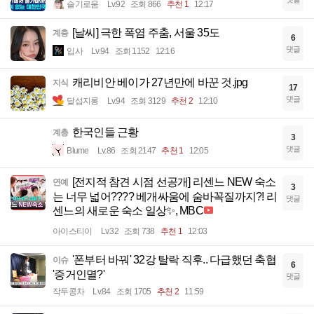
슬기로움
Lv.92
조회 866
추천 1
12:17
[날씨] 극한 폭염 주춤, 서울 35도
계층
6
댓글
입사
Lv.94
조회 1152
12:16
캐리비안 베이가 27년만에 바꾼 것.jpg
지식
17
댓글
달섭지롱
Lv.94
조회 3129
추천 2
12:10
한국인들 근황
계층
3
댓글
Blume
Lv.86
조회 2147
추천 1
12:05
[전지적 참견 시점 선공개] 리센느 NEW 숙소
연예
3
는 너무 넓어???? 베개싸움에 숨바꼭질까지?! 리
댓글
센느의 새로운 숙소 일상✨, MBC
아이스티이
Lv.32
조회 738
추천 1
12:03
'폰부터 바꿔' 32강 탈락 직후.. 다급했던 축협
이슈
6
'증거인멸?'
댓글
작두콩차
Lv.84
조회 1705
추천 2
11:59