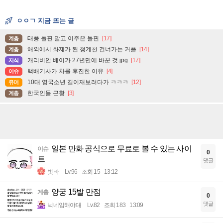
ㅇㅇㄱ 지금 뜨는 글
태풍 돌핀 말고 이주은 돌핀
[17]
계층
해외에서 화제가 된 청계천 건너가는 커플
[14]
계층
캐리비안 베이가 27년만에 바꾼 것.jpg
[17]
지식
택배기사가 차를 후진한 이유
[4]
이슈
10대 영국소년 길이재보려다가 ㅋㅋㅋ
[12]
유머
한국인들 근황
[3]
계층
일본 만화 공식으로 무료로 볼 수 있는 사이
이슈
0
트
댓글
벗바
Lv.96
조회 15
13:12
양궁 15발 만점
계층
0
댓글
닉네임해야대
Lv.82
조회 183
13:09