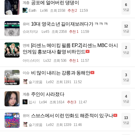
공포에 얼어버린 댕댕이
계층
6
댓글
Earth
Lv.96
조회 1558
추천 2
11:59
10대 영국소년 길이재보려다가 ㅋㅋㅋ
유머
12
댓글
슈퍼차지z
Lv.45
조회 2358
추천 1
11:59
[리센느 메이킹 필름 EP.2] 리센느 MBC 아시
연예
2
안게임 홍보대사 촬영 비하인드
댓글
아이스티이
Lv.32
조회 536
추천 1
11:57
비 많이 내리는 강릉과 동해안
이슈
3
댓글
슬기로움
Lv.92
조회 1191
11:52
주인이 사라졌다
계층
4
댓글
입사
Lv.94
조회 1614
추천 3
11:47
스브스에서 이런 만화도 해준적이 있구나
유머
13
댓글
슬기로움
Lv.92
조회 1339
11:46