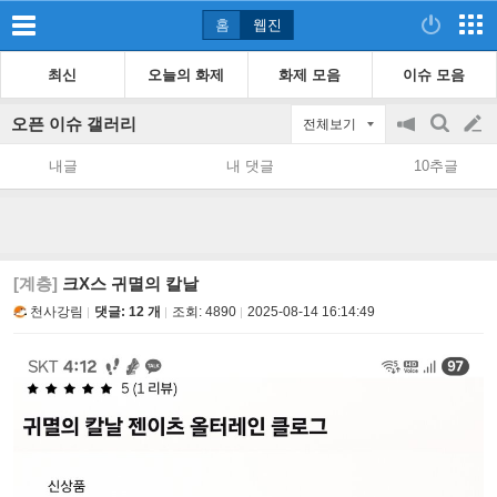
홈
웹진
최신
오늘의 화제
화제 모음
이슈 모음
오픈 이슈 갤러리
전체보기
공
검
글
지
색
내글
내 댓글
10추글
on/off
쓰
기
[계층]
크X스 귀멸의 칼날
천사강림
댓글: 12 개
조회:
4890
2025-08-14 16:14:49