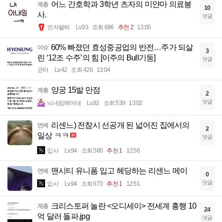
어느 간호학과 3학년 츠자의 미얀마 의료봉
계층
10
사.
댓글
전자팔찌
Lv.93
조회 686
추천 2
13:05
60% 빠졌던 효성중공업의 반전…주가 되살
이슈
3
린 ‘12조 수주’의 힘 [이주의 Bull기둥]
댓글
균터
Lv.42
조회 426
13:04
양궁 15발 만점
계층
2
댓글
닉네임해야대
Lv.82
조회 539
13:02
리센느) 전참시 선공개 된 넓어진 집에서의
연예
2
일상 ㅋㅋ
댓글
입사
Lv.94
조회 580
추천 1
12:56
맨시티 유니폼 입고 헤딩하는 리센느 메이
연예
0
댓글
입사
Lv.94
조회 673
추천 1
12:51
크리스토퍼 놀란 <오디세이> 전세계 흥행 10
계층
24
억 달러 돌파.jpg
댓글