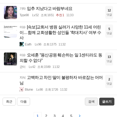
입추 지났다고 바람부네요
기타
12
댓글
Type98
Lv.52
조회 1651
추천 1
11:33
[속보]교회서 병원 실려가 사망한 11세 어린
이슈
5
이…함께 교회생활한 성인들 ‘학대치사’ 여부 수
댓글
사
Earth
Lv.96
조회 1375
11:32
오세훈 “용산공원 훼손하는 일 1센티라도 동
이슈
13
의할 수 없다”
댓글
균터
Lv.42
조회 1589
11:32
고백하고 차인 딸이 불평하자 바로잡는 어머
지식
2
님
댓글
Blume
Lv.86
조회 1726
11:32
최근
다음
검색
글쓰기
1
2
3
4
5