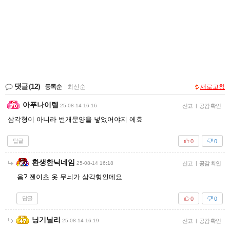
댓글
(12)
등록순
|
최신순
새로고침
아푸나이텔
25-08-14 16:16
신고
|
공감 확인
삼각형이 아니라 번개문양을 넣었어야지 에효
답글
0
0
환생한닉네임
25-08-14 16:18
신고
|
공감 확인
음? 젠이츠 옷 무늬가 삼각형인데요
답글
0
0
닝기닐리
25-08-14 16:19
신고
|
공감 확인