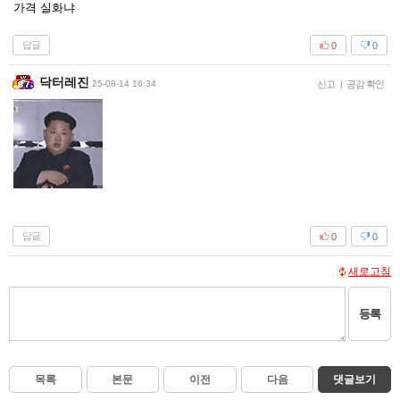
가격 실화냐
답글
0
0
닥터레진
25-08-14 16:34
신고
|
공감 확인
답글
0
0
새로고침
등록
목록
본문
이전
다음
댓글보기