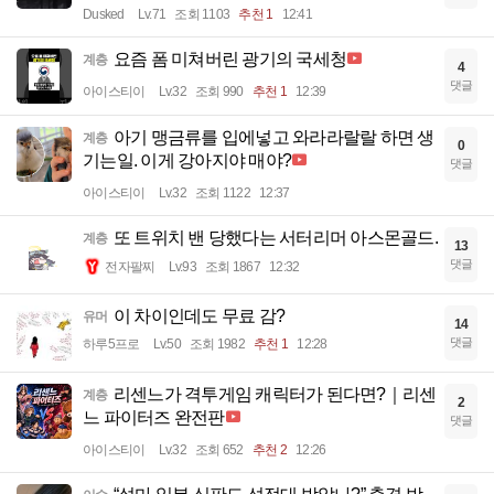
Dusked
Lv.71
조회 1103
추천 1
12:41
요즘 폼 미쳐버린 광기의 국세청
계층
4
댓글
아이스티이
Lv.32
조회 990
추천 1
12:39
아기 맹금류를 입에넣고 와라라랄랄 하면 생
계층
0
기는일. 이게 강아지야 매야?
댓글
아이스티이
Lv.32
조회 1122
12:37
또 트위치 밴 당했다는 서터리머 아스몬골드.
계층
13
댓글
전자팔찌
Lv.93
조회 1867
12:32
이 차이인데도 무료 감?
유머
14
댓글
하루5프로
Lv.50
조회 1982
추천 1
12:28
리센느가 격투게임 캐릭터가 된다면?｜리센
계층
2
느 파이터즈 완전판
댓글
아이스티이
Lv.32
조회 652
추천 2
12:26