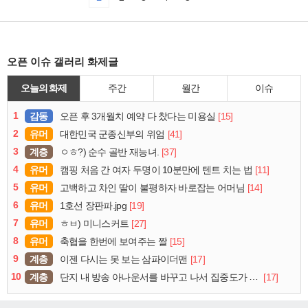
오픈 이슈 갤러리 화제글
오늘의 화제
주간
월간
이슈
1
감동
[15]
오픈 후 3개월치 예약 다 찼다는 미용실
2
유머
[41]
대한민국 군종신부의 위엄
3
계층
[37]
ㅇㅎ?) 순수 골반 재능녀.
4
유머
[11]
캠핑 처음 간 여자 두명이 10분만에 텐트 치는 법
5
유머
[14]
고백하고 차인 딸이 불평하자 바로잡는 어머님
6
유머
[19]
1호선 장판파.jpg
7
유머
[27]
ㅎㅂ) 미니스커트
8
유머
[15]
축협을 한번에 보여주는 짤
9
계층
[17]
이젠 다시는 못 보는 삼파이더맨
10
계층
[17]
단지 내 방송 아나운서를 바꾸고 나서 집중도가 확 올라갔다는 한 아파트의 안내방송