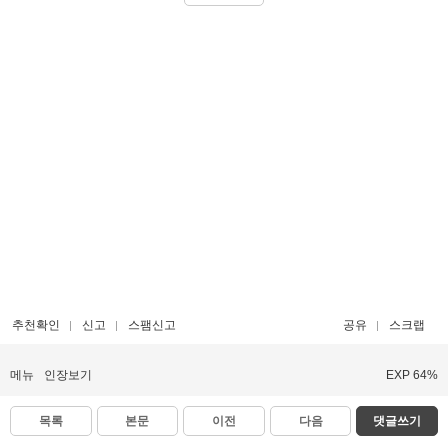
추천확인
신고
스팸신고
공유
스크랩
메뉴
인장보기
EXP 64%
목록
본문
이전
다음
댓글쓰기