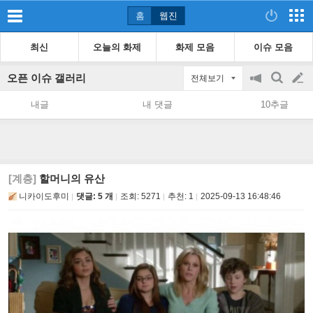
홈
웹진
최신
오늘의 화제
화제 모음
이슈 모음
오픈 이슈 갤러리
전체보기
공
검
글
지
색
내글
내 댓글
10추글
on/off
쓰
기
[계층]
할머니의 유산
니카이도후미
댓글: 5 개
조회:
5271
추천:
1
2025-09-13 16:48:46