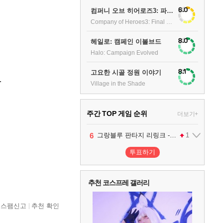
6.0
컴퍼니 오브 히어로즈3: 파이널 스탠드
Company of Heroes3: Final stand
8.0
헤일로: 캠페인 이볼브드
Halo: Campaign Evolved
8.1
고요한 시골 정원 이야기
.
Village in the Shade
주간 TOP 게임 순위
더보기+
1
2
3
4
5
6
7
팰월드
프로야구스피리츠2026
드래곤소드 : 어웨이크닝
블라인드 삼국
리듬 천국 미라클 스타즈
어쌔신 크리드: 블랙 플래그 리싱크드
그랑블루 판타지 리링크 - 엔드리스 라그나로크
1
2
2
1
1
2
투표하기
8
헤일로: 캠페인 이볼브드
2
추천 코스프레 갤러리
9
캡틴 츠바사 2 월드 파이터즈
스팸신고
추천 확인