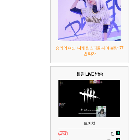
10
레고 배트맨: 레거시 오브 더 다크 나이트
승리의 여신: 니케 팀스파클-나야 블랑: 77
번 타자
웹진 LIVE 방송
브이챠
던
LIVE