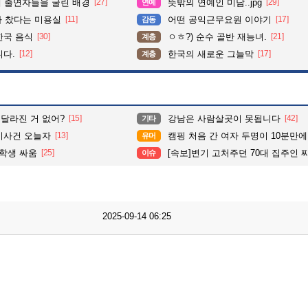
때 출연자들을 굴린 배경
[27]
뜻밖의 연예인 미담..jpg
[29]
연예
다 찼다는 미용실
[11]
어떤 공익근무요원 이야기
[17]
감동
한국 음식
[30]
ㅇㅎ?) 순수 골반 재능녀.
[21]
계층
니다.
[12]
한국의 새로운 그늘막
[17]
계층
 달라진 거 없어?
[15]
강남은 사람살곳이 못됩니다
[42]
기타
총기사건 오늘자
[13]
캠핑 처음 간 여자 두명이 10분만에
유머
여학생 싸움
[25]
[속보]변기 고처주던 70대 집주인 찌른 
이슈
2025-09-14 06:25