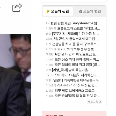
오늘의 팟벤
오늘의 핫벤
힐링 탐험 게임 Bearly Awesome 챕터 1 트레일러
PV
프롤로그 테스트를 마치고.. (feat. 리아)
리밋제로
[무무기획 · 새출발] 기간 한정 의뢰 이벤트
명조
8월 28일 넷플릭스에서 예고편 공개 예정
GTA6
선생님들 차 시동 끌 때 꾸르륵소리나는데
차벤
카가미하라 하루 성우 정보 및 주요 필모
아스오라
AI발 원가 압박, 메인보드값 오르나
해외겜
모든 성소 위치 공략 (40개) - 귀환한 영혼 도전과제
비스트
모든 엘리트 골렘 위치 공략 (30개) - 방랑 결투가
비스트
[여행_국내] 남해 독일마을
여행
라스트 에포크 시즌5 - 서리화신의 분노 티저
PV
7년만에 가족여행을 다녀왔습니다.
여행
아사쿠라 마이 성우 정보 및 주요 필모
아스오라
리밋 제로 브레이커스 프롤로그 테스트 후기 영상 업로드
섭컬겜
모든 요리/작물 책 획득 위치 공략 (36개) - 미식가 도전과제
비스트
새로고침