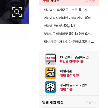
핫딜
게시판
더보기+
핸디엄 일상기준 콜드브루, 1L, 1개
아카페라 디카페인 아메리카노 400ml x 20개 (1개당 1,055원)
연양갱 우베맛, 500g, 1개
부라보콘 바닐라맛 150ml x 24개 (1개당 1,079원)
펩시 제로슈거 라임향 무라벨, 300ml, 20개
PC 견적이 궁금하다면?
IT인벤 견적게시판
매일매일,
인벤 출석체크!
주사위 굴리고 포인트!
인벤 마블
인벤 게임 평점
더보기+