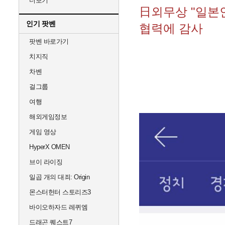
더보기
日외무상 "일본
인기 팟벤
협력에 감사
팟벤 바로가기
치지직
차벤
걸그룹
여행
해외게임정보
게임 영상
HyperX OMEN
브이 라이징
일곱 개의 대죄: Origin
몬스터헌터 스토리즈3
바이오하자드 레퀴엠
드래곤 퀘스트7