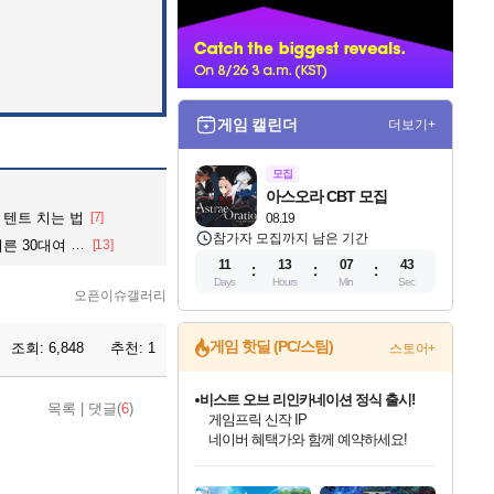
너
게임 캘린더
더보기+
모집
아스오라 CBT 모집
 텐트 치는 법
[7]
08.19
참가자 모집까지 남은 기간
30대여 검거ㆍ
[13]
11
13
07
42
Days
Hours
Min
Sec
오픈이슈갤러리
게임 핫딜 (PC/스팀)
조회:
6,848
추천:
1
스토어+
비스트 오브 리인카네이션 정식 출시!
목록
|
댓글(
6
)
게임프릭 신작 IP
네이버 혜택가와 함께 예약하세요!
인벤게임즈 8월 특별 할인!
드래곤소드: 어웨이크닝 입점!
문명 7 특별 할인!
마블 투혼 파이팅 소울즈 정식출시!
귀무자: 검의 길 예약 판매 중!
커세어 코브 출시 기념 할인!
더 렐릭 퍼스트 가디언 정식 출시
베데스다 40주년 기념 할인 중!
캡콤 프렌차이즈 할인 진행 중!
캡콤 일부 상품 상시 할인
스타워즈 은하계 레이서
로블록스 기프트 카드 공식 입점
인기 퍼블리셔 모음!
스팀으로 만나는 드래곤소드!
조선&고려 DLC 출시 예정
마블 히어로 총 출동&화려한 격투!
10% 할인과
해적'섬'을 발전시키자!
설화x하드코어 액션!
베데스다의 명작들을
몬헌, 바하 등 인기 IP를
몬헌 와일즈 & 드래곤즈 도그마2
인벤게임즈에서 10% 추가 적립
Robux를 가장 안전하고