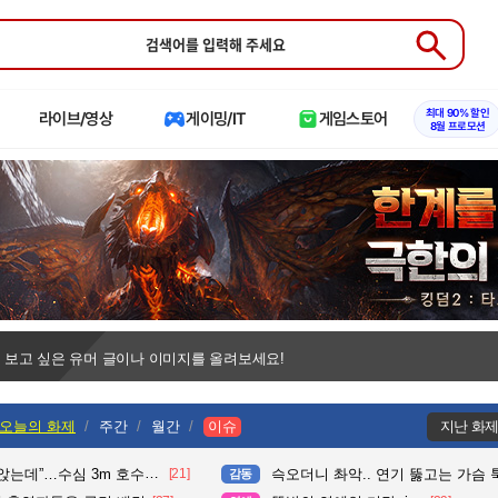
Submit
최대 90% 할인
라이브/영상
게이밍/IT
게임스토어
8월 프로모션
 보고 싶은 유머 글이나 이미지를 올려보세요!
오늘의 화제
주간
월간
이슈
지난 화
수심 3m 호수 뛰어든 60대 의인
[21]
슥오더니 촤악.. 연기 뚫고는 가슴 툭툭.. 지나가
감동