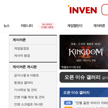
인
벤
로스트아크
뉴스
커뮤니티
게임캘린더
게이머존
기대평 이벤트
게이머존
게임일정표
게이머 평점
게이머존 게시판
공지사항 & 이벤트
오픈 이슈 갤러리
같이
동영상 갤러리
기사제보 및 건의
오픈 이슈 갤러리
인벤 어플 제보 및 건의
“인형 같은 아이가 가라앉는데”…
감동
인벤 스크립트 게시판