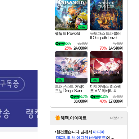
최대 90% 할인가를 만나보세요!
네이버혜택과 함께 만나보세요!
50%할인&추가 적립까지!
네이버 포인트 혜택까지!
이니&베니 혜택까지!
할인&네이버혜택으로 만나보세요!
네이버페이 혜택과 만나보세요!
40주년 프로모션으로 만나보세요!
할인가에 만나보세요!
일부 에디션 상시 할인!
혜택으로 예약 판매 중
편안하게 충전하세요
팰월드 Palworld
옥토패스 트래블러
II Octopath Traveler I
I
5%
32,000
49,800
25%
24,000원
70%
14,940원
드래곤소드 어웨이
디제이맥스 리스펙
크닝 DragonSword A
트 V V 리버티 4 팩
wakening
DJMAX RESPECT
10%
12%
29,800
V V Liberty 4 Pack D
33,000원
40%
17,880원
LC
혜택.아이마트
더보기+
한건했습니다
님께서
마피아
데피니티브 에디션 (스팀코드)
에