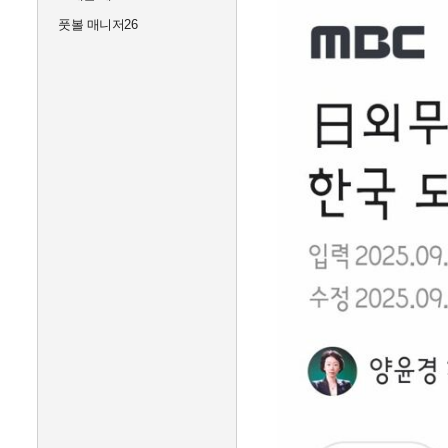
풋볼 매니저26