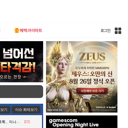
혜택.아이마트
로그인
인
벤
전
체
사
이
트
맵
제보기
이슈 화제보기
인
던 아재의 정체
[23]
벤
배