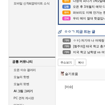
나영석 피디가 1박2일
유머
모바일 신작&업데이트 소식
오픈 후 3개월치 예약 
감동
파브리도 이해 안가는 
유머
우리 메이 절대 핫걸입
연예
ㅇㅇㄱ 지금 뜨는 글
ㅇㅎ) 자기야 나 어제랑
기타
[혐주의]] 태국 학교 
기타
미국 학교 남학생 vs 
기타
공통 커뮤니티
주소보기
복사
오픈 이슈 갤러리
슬기로움
오늘의 핫벤
오늘의 팟벤
[이슈]
AI 그림 그리기
PC 견적 게시판