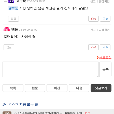
고구머
25-10-09 19:53
신고
|
공감 확인
@브룸
사형 당하면 남은 재산은 일가 친척에게 갈걸요
답글
0
0
멤논
25-10-09 19:50
신고
|
공감 확인
조태열이는 사형이 답
답글
0
0
새로고침
등록
목록
본문
이전
다음
댓글보기
ㅇㅇㄱ 지금 뜨는 글
ㅇㅎ) 초등학생때 이미 D컵이였다는 서터리머 츠자..
[15]
계층