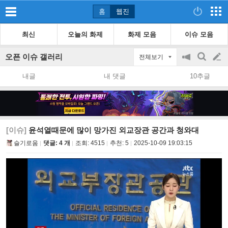
홈
웹진
최신
오늘의 화제
화제 모음
이슈 모음
오픈 이슈 갤러리
전체보기
공
검
글
지
색
내글
내 댓글
10추글
on/off
쓰
기
[이슈]
윤석열때문에 많이 망가진 외교장관 공간과 청와대
슬기로움
댓글: 4 개
조회:
4515
추천:
5
2025-10-09 19:03:15