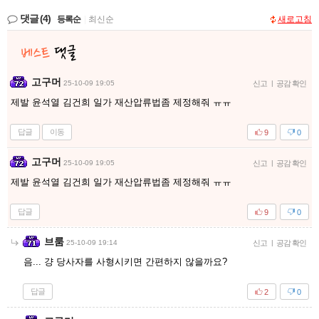
댓글
(4)
등록순
|
최신순
새로고침
고구머
25-10-09 19:05
신고
|
공감 확인
제발 윤석열 김건희 일가 재산압류법좀 제정해줘 ㅠㅠ
답글
이동
9
0
고구머
25-10-09 19:05
신고
|
공감 확인
제발 윤석열 김건희 일가 재산압류법좀 제정해줘 ㅠㅠ
답글
9
0
브룸
25-10-09 19:14
신고
|
공감 확인
음... 걍 당사자를 사형시키면 간편하지 않을까요?
답글
2
0