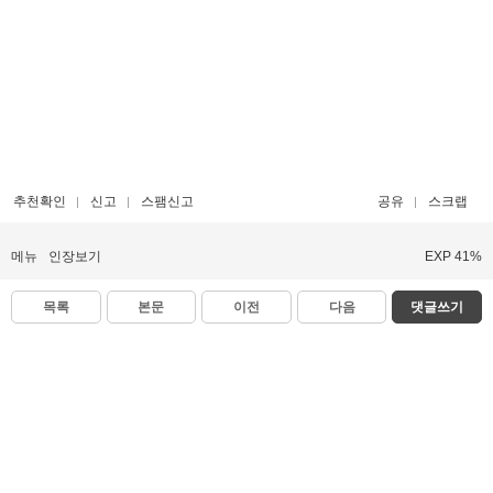
추천확인
신고
스팸신고
공유
스크랩
메뉴
인장보기
EXP 41%
목록
본문
이전
다음
댓글쓰기