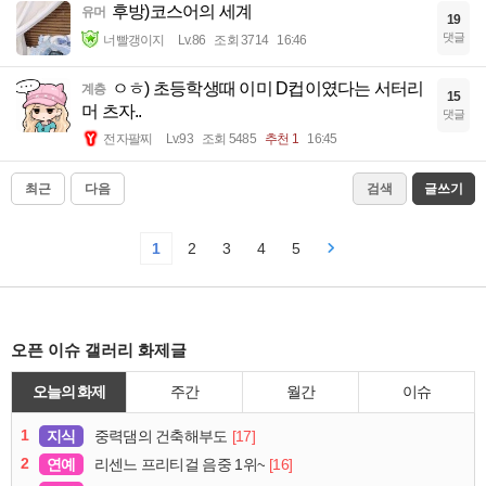
후방)코스어의 세계
유머
19
댓글
너빨갱이지
Lv.86
조회 3714
16:46
ㅇㅎ) 초등학생때 이미 D컵이였다는 서터리
계층
15
머 츠자..
댓글
전자팔찌
Lv.93
조회 5485
추천 1
16:45
최근
다음
검색
글쓰기
1
2
3
4
5
오픈 이슈 갤러리 화제글
오늘의 화제
주간
월간
이슈
1
지식
[17]
중력댐의 건축해부도
2
연예
[16]
리센느 프리티걸 음중 1위~