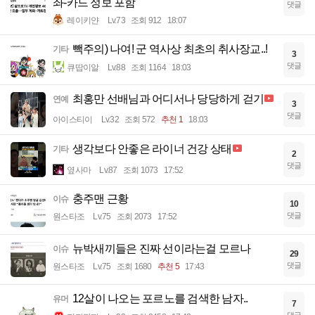
좌-카드 정보 포함
댓글
레이키얀
Lv.73
조회 912
18:07
빽주의) 나여! 군 역사상 최초의 취사장교..!
기타
3
댓글
큐땁이알
Lv.88
조회 1164
18:03
최홍만 선배님과 어디서나 당당하게 걷기
연예
3
댓글
아이스티이
Lv.32
조회 572
추천 1
18:03
생각보다 안좋은 라이너 건강 상태
기타
2
댓글
옆사마
Lv.87
조회 1073
17:52
충주맨 근황
이슈
10
댓글
원스타조
Lv.75
조회 2073
17:52
뉴박새끼들은 진짜 선이라는걸 모르나
이슈
29
댓글
원스타조
Lv.75
조회 1680
추천 5
17:43
12살이 나오는 포르노를 검색한 남자..
유머
7