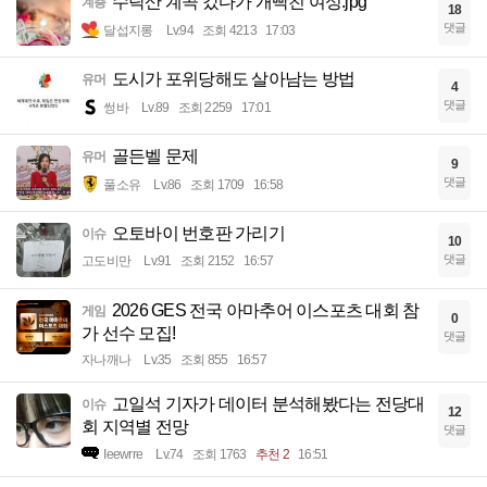
수락산 계곡 갔다가 개빡친 여성.jpg
계층
18
댓글
달섭지롱
Lv.94
조회 4213
17:03
도시가 포위당해도 살아남는 방법
유머
4
댓글
썽바
Lv.89
조회 2259
17:01
골든벨 문제
유머
9
댓글
풀소유
Lv.86
조회 1709
16:58
오토바이 번호판 가리기
이슈
10
댓글
고도비만
Lv.91
조회 2152
16:57
2026 GES 전국 아마추어 이스포츠 대회 참
게임
0
가 선수 모집!
댓글
자나깨나
Lv.35
조회 855
16:57
고일석 기자가 데이터 분석해봤다는 전당대
이슈
12
회 지역별 전망
댓글
Ieewrre
Lv.74
조회 1763
추천 2
16:51