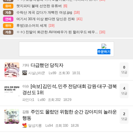
챗지피티 불매 선언한 유튜버
[6]
유머
수락산 계곡 갔다가 개빡친 여성.jpg
[18]
계층
여기서 30개 이상 봤다면 당신은 진짜
[41]
연예
후방)코스어의 세계
[19]
유머
ㅇㅎ) 친딸이 롸끈한 AV여배우가 된 할리우드 배우...
[16]
계층
다급했던 당직자
기타
0
댓글
사실난라쿤
Lv.89
조회 30
18:31
[속보] 김민석, 민주 전당대회 강원·대구·경북
이슈
4
경선도 1위
댓글
파인더1
Lv.80
조회 202
18:29
주인도 몰랐던 위험한 순간 강아지의 놀라운
감동
2
행동
댓글
달섭지롱
Lv.94
조회 330
18:26