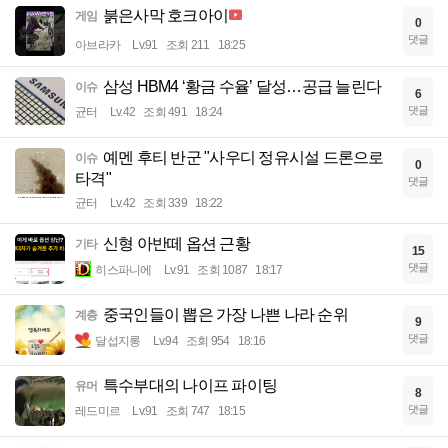
붉은사막 호크아이
게임
0
댓글
아브라카
Lv.91
조회 211
18:25
삼성 HBM4 ‘황금 수율’ 달성…공급 늘린다
이슈
6
댓글
균터
Lv.42
조회 491
18:24
예멘 후티 반군 "사우디 정유시설 드론으로
이슈
0
타격"
댓글
균터
Lv.42
조회 339
18:22
신형 아반떼 옵션 근황
기타
15
댓글
히스파니에
Lv.91
조회 1087
18:17
중국인들이 뽑은 가장 나쁜 나라 순위
계층
9
댓글
달섭지롱
Lv.94
조회 954
18:16
특수부대의 나이프 파이팅
유머
8
댓글
레드미르
Lv.91
조회 747
18:15