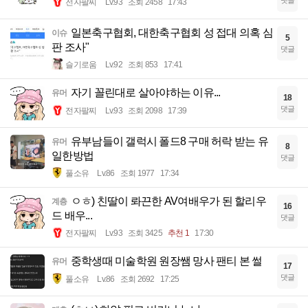
댓글
전자팔찌
Lv.93
조회 2458
17:43
일본축구협회, 대한축구협회 성 접대 의혹 심
이슈
5
판 조사"
댓글
슬기로움
Lv.92
조회 853
17:41
자기 꼴린대로 살아야하는 이유...
유머
18
댓글
전자팔찌
Lv.93
조회 2098
17:39
유부남들이 갤럭시 폴드8 구매 허락 받는 유
유머
8
일한방법
댓글
풀소유
Lv.86
조회 1977
17:34
ㅇㅎ) 친딸이 롸끈한 AV여배우가 된 할리우
계층
16
드 배우...
댓글
전자팔찌
Lv.93
조회 3425
추천 1
17:30
중학생때 미술학원 원장쌤 망사 팬티 본 썰
유머
17
댓글
풀소유
Lv.86
조회 2692
17:25