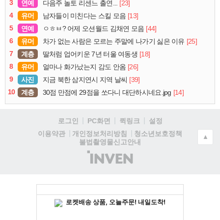
3
연예
[23]
다음주 놀토 리센느 출연...
4
유머
[13]
남자들이 미친다는 스킬 모음
5
연예
[44]
ㅇㅎㅂ? 어제 오션월드 김채연 모음
6
유머
[25]
차가 없는 사람은 모르는 주말에 나가기 싫은 이유
7
계층
[18]
딸처럼 업어키운 7년 터울 여동생
8
유머
[26]
얼마나 화가났는지 감도 안옴
9
사진
[39]
지금 북한 삼지연시 지역 날씨
10
계층
[14]
30점 만점에 29점을 쏘다니 대단하시네요.jpg
로그인
PC화면
퀵링크
설정
청소년보호정책
이용약관
개인정보처리방침
▲
불법촬영물신고안내
(주)
인
벤