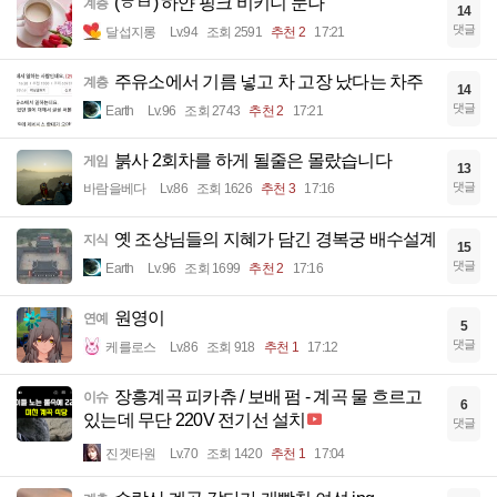
(ㅎㅂ) 하얀 핑크 비키니 눈나
계층
14
댓글
달섭지롱
Lv.94
조회 2591
추천 2
17:21
주유소에서 기름 넣고 차 고장 났다는 차주
계층
14
댓글
Earth
Lv.96
조회 2743
추천 2
17:21
붉사 2회차를 하게 될줄은 몰랐습니다
게임
13
댓글
바람을베다
Lv.86
조회 1626
추천 3
17:16
옛 조상님들의 지혜가 담긴 경복궁 배수설계
지식
15
댓글
Earth
Lv.96
조회 1699
추천 2
17:16
원영이
연예
5
댓글
케를로스
Lv.86
조회 918
추천 1
17:12
장흥계곡 피카츄 / 보배 펌 - 계곡 물 흐르고
이슈
6
있는데 무단 220V 전기선 설치
댓글
진겟타원
Lv.70
조회 1420
추천 1
17:04