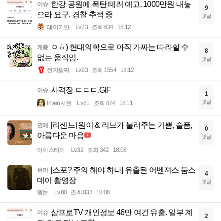
한강 공원에 폭탄 테러 예고. 1000만원 내놓
이슈
9
으라 요구. 경찰 추적 중
댓글
레이키얀
Lv.73
조회 634
18:12
ㅇㅎ) 현대의학으로 아직 가짜는 따라할 수
계층
8
없는 움직임.
댓글
전자팔찌
Lv.93
조회 1554
18:12
사격장 ㄷㄷㄷ.GIF
이슈
1
댓글
Inven서현
Lv.81
조회 874
18:11
[리센느] 원이 & 리브가 불러주는 기쁨, 슬픔,
연예
0
아름다운 마음
댓글
아이스티이
Lv.32
조회 342
18:08
[스포? 주의 해야 하나] 유출된 어벤져스 둠스
유머
4
데이 촬영장
댓글
멤논
Lv.80
조회 833
18:08
삼프로TV 개인정보 46만 여건 유출. 일부 계
이슈
2