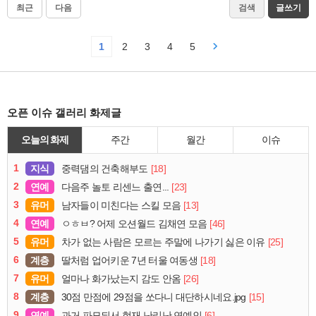
최근
다음
검색
글쓰기
1
2
3
4
5
오픈 이슈 갤러리 화제글
오늘의 화제
주간
월간
이슈
1
지식
[18]
중력댐의 건축해부도
2
연예
[23]
다음주 놀토 리센느 출연...
3
유머
[13]
남자들이 미친다는 스킬 모음
4
연예
[46]
ㅇㅎㅂ? 어제 오션월드 김채연 모음
5
유머
[25]
차가 없는 사람은 모르는 주말에 나가기 싫은 이유
6
계층
[18]
딸처럼 업어키운 7년 터울 여동생
7
유머
[26]
얼마나 화가났는지 감도 안옴
8
계층
[15]
30점 만점에 29점을 쏘다니 대단하시네요.jpg
9
연예
[6]
과거 파묘되서 현재 난리난 연예인