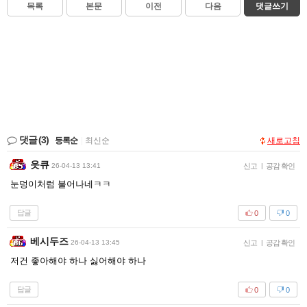
목록
본문
이전
다음
댓글쓰기
댓글
(3)
등록순
|
최신순
새로고침
읏큐
26-04-13 13:41
신고
|
공감 확인
눈덩이처럼 불어나네ㅋㅋ
답글
0
0
베시두즈
26-04-13 13:45
신고
|
공감 확인
저건 좋아해야 하나 싫어해야 하나
답글
0
0