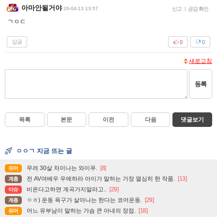
아마안될거야
26-04-13 13:57
신고
|
공감 확인
ㄱㅇㄷ
답글
0
0
새로고침
등록
목록
본문
이전
다음
댓글보기
ㅇㅇㄱ 지금 뜨는 글
무려 30살 차이나는 와이푸.
[8]
유머
전 AV여배우 우에하라 아이가 말하는 가장 열심히 한 작품.
[13]
계층
비온다고하면 계곡가지말라고..
[29]
이슈
ㅇㅎ) 운동 욕구가 살아나는 한다는 코어운동.
[29]
계층
어느 유부남이 말하는 가슴 큰 아내의 장점.
[18]
유머