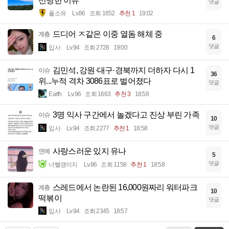
선명한 이유
댓글
풀소유
Lv.86
조회 1652
추천 1
19:02
드디어 ㅈ같은 이중 열돔 해체 중
계층
6
댓글
입사
Lv.94
조회 2728
19:00
김민석, 강원·대구·경북까지 더하자 다시 1
이슈
36
위...누적 격차 3086표로 벌어졌다
댓글
Earth
Lv.96
조회 1663
추천 3
18:58
3명 익사 구간에서 놀겠다고 진상 부린 가족
이슈
10
댓글
입사
Lv.94
조회 2277
추천 1
18:58
사랑스러운 있지 유나
연예
5
댓글
너빨갱이지
Lv.86
조회 1158
추천 1
18:58
스레드에서 논란된 16,000원짜리 워터파크
계층
10
떡볶이
댓글
입사
Lv.94
조회 2345
18:57