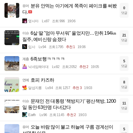
분유 안먹는 아기에게 쪽족이 페이크를 써봤
유머
0
다.
댓글
옆사마
Lv.87
조회 996
19:06
6살 딸 "엄마 무서워" 울었지만…만취 194㎞
이슈
21
질주, 예비신랑 숨졌다
댓글
입사
Lv.94
조회 1795
추천 1
19:06
6족보행ㅋㅋㅋㅋ
계층
5
댓글
닉네임해야대
Lv.82
조회 2052
추천 2
19:05
호피 카즈하
연예
8
댓글
달섭지롱
Lv.94
조회 1257
추천 3
19:03
문재인 전 대통령 ‘책방지기’ 평산책방, 1200
이슈
11
일 동안 63만명 다녀갔다
댓글
Earth
Lv.96
조회 1145
추천 2
19:03
오늘 바람 많이 불고 하늘에 구름 경계선이
유머
5