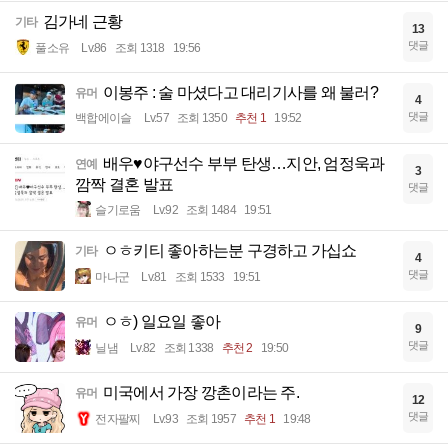
김가네 근황
기타
13
댓글
풀소유
Lv.86
조회 1318
19:56
이봉주 : 술 마셨다고 대리기사를 왜 불러?
유머
4
댓글
백합에이슬
Lv.57
조회 1350
추천 1
19:52
배우♥야구선수 부부 탄생…지안, 엄정욱과
연예
3
깜짝 결혼 발표
댓글
슬기로움
Lv.92
조회 1484
19:51
ㅇㅎ키티 좋아하는분 구경하고 가십쇼
기타
4
댓글
마나군
Lv.81
조회 1533
19:51
ㅇㅎ) 일요일 좋아
유머
9
댓글
닐냄
Lv.82
조회 1338
추천 2
19:50
미국에서 가장 깡촌이라는 주.
유머
12
댓글
전자팔찌
Lv.93
조회 1957
추천 1
19:48