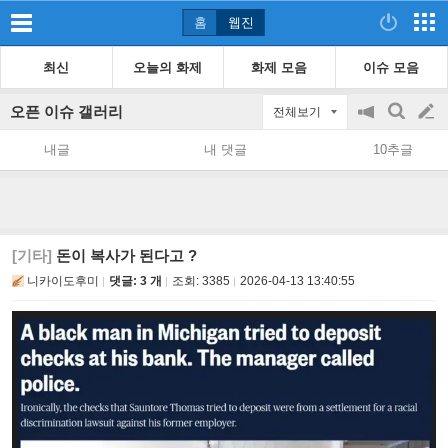
홈
웹진
최신
오늘의 화제
화제 모음
이슈 모음
오픈 이슈 갤러리
전체보기
공
검
글
지
색
내글
내 댓글
10추글
on/off
쓰
기
[기타]
돈이 복사가 된다고 ?
니카이도후미
댓글: 3 개
조회:
3385
2026-04-13 13:40:55