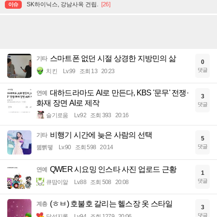
SK하이닉스, 강남사옥 건립.
[26]
이슈
스마트폰 없던 시절 상경한 지방민의 삶
기타
0
댓글
치킨
Lv.99
조회 13
20:23
대하드라마도 AI로 만든다, KBS '문무' 전쟁·
연예
3
화재 장면 AI로 제작
댓글
슬기로움
Lv.92
조회 393
20:16
비행기 시간에 늦은 사람의 선택
기타
5
댓글
꿻뻵뗗
Lv.90
조회 598
20:14
QWER 시요밍 인스타 사진 업로드 근황
연예
1
댓글
큐땁이알
Lv.88
조회 508
20:08
(ㅎㅂ) 호불호 갈리는 헬스장 옷 스타일
계층
3
댓글
달섭지롱
Lv.94
조회 1279
20:06