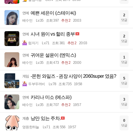
예쁜 세은이 (스테이씨)
연예
2
댓글
배수민
Lv.35
조회 397
추천 2
20:03
시녀 원이 vs 할리 종부
연예
2
댓글
럼자기
Lv.71
조회 381
추천 2
20:03
귀여운 설윤이 (엔믹스)
연예
1
댓글
배수민
Lv.35
조회 473
추천 2
20:00
-몬헌 와일즈 - 권장 사양이 2060super 였음?
게임
5
댓글
두부두꺼비
Lv.78
조회 735
19:58
카리나 미소 (에스파)
연예
3
댓글
배수민
Lv.35
조회 707
추천 2
19:57
낭만 있는 주차.
계층
0
댓글
영원한하늘
Lv.71
조회 556
19:57