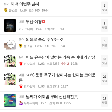
태백 이번주 날씨
유머
7
댓글
풀소유
Lv.86
조회 995
19:44
부산 야경
계층
8
댓글
아이스티이
Lv.32
조회 593
19:41
의외로 숨길 수 없는 것
유머
6
댓글
풀소유
Lv.86
조회 1640
19:34
어느 유부남이 말하는 가슴 큰 아내의 장점.
유머
18
댓글
전자팔찌
Lv.93
조회 3282
추천 2
19:28
ㅇㅎ) 운동 욕구가 살아나는 한다는 코어운
계층
29
동.
댓글
전자팔찌
Lv.93
조회 3542
19:27
날씨가 어제밤 부터 선선해진듯
계층
11
댓글
두부두꺼비
Lv.78
조회 1958
19:25