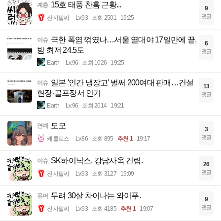
15호 태풍 찬홈 근황...
계층
9
댓글
전자팔찌
Lv.93
조회 2501
19:25
극한 폭염 꺾였나…서울 열대야 17일만에 끝,
이슈
6
밤 최저 24.5도
댓글
Earth
Lv.96
조회 1026
19:25
일본 '인간 냉장고' 벌써 200여대 판매…건설
이슈
13
현장·골프장서 인기
댓글
Earth
Lv.96
조회 2014
19:21
모모
연예
3
댓글
케를로스
Lv.86
조회 895
추천 1
19:17
SK하이닉스, 강남사옥 건립.
이슈
26
댓글
전자팔찌
Lv.93
조회 3127
19:09
무려 30살 차이나는 와이푸.
유머
9
댓글
전자팔찌
Lv.93
조회 4185
추천 1
19:07