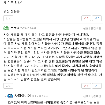
제 식구 감싸기
병신 집단들
답글
0
0
토토3
26-05-16 16:02
신고
|
공감 확인
사형 제도를 왜 폐지 해야 하고 집행을 하면 안되는지 아시겠죠.
사람들은 흉악범들의 인권을 위해서 사형 집행을 안한다고 착각을 하는
데 모든 사법 제도 안에서는 억울한 사형수가 반드시 발생을 합니다. 특히
나 우리나라 사법 제도를 보시면 과거에도 그랬고 지금도 변하지 않은 증
거 조작과 증인 조작.. 강압 수사를 통해서 억울한 사형수를 만들고 있습
니다. 사형 제도를 가장 많이 반대하는 사람들 중에는 과거 사형을 집행했
던 교도관들이 많습니다. 그 사형 집행 교도관들의 증언을 보면 정말 억울
한 사형수들을 많이 보았다고 합니다. 찢어 죽여도 시원치 않을 흉악범들
을 보면 사형 제도가 필요하지만 그래도 억울한 사형수가 단 한명이라
도 발생하는것을 피하려면 사형 집행을 미루고 집행을 하면 안됨니다. 저
는 우리나라 검찰과 법원을 믿지 않습니다.
답글
1
0
사람아니야
26-05-16 16:57
신고
|
공감 확인
조작없이 빼박 살인마들은 사형했으면 좋겠어요. 음주운전하는 놈들