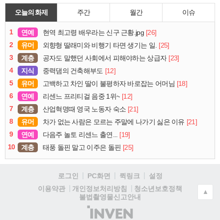
오늘의 화제
주간
월간
이슈
1
연예
[26]
현역 최고령 배우라는 신구 근황.jpg
2
유머
[25]
외향형 딸래미와 비행기 타면 생기는 일.
3
계층
[23]
공자도 말했던 사회에서 피해야하는 상급자
4
지식
[12]
중력댐의 건축해부도
5
유머
[18]
고백하고 차인 딸이 불평하자 바로잡는 어머님
6
연예
[12]
리센느 프리티걸 음중 1위~
7
계층
[21]
산업혁명때 영국 노동자 숙소
8
유머
[21]
차가 없는 사람은 모르는 주말에 나가기 싫은 이유
9
연예
[19]
다음주 놀토 리센느 출연...
10
계층
[25]
태풍 돌핀 말고 이주은 돌핀
로그인
PC화면
퀵링크
설정
청소년보호정책
이용약관
개인정보처리방침
▲
불법촬영물신고안내
(주)