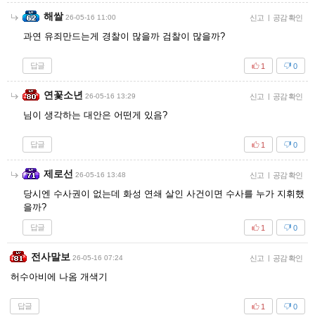
해쌀
26-05-16 11:00
신고
|
공감 확인
과연 유죄만드는게 경찰이 많을까 검찰이 많을까?
답글
1
0
연꽃소년
26-05-16 13:29
신고
|
공감 확인
님이 생각하는 대안은 어떤게 있음?
답글
1
0
제로선
26-05-16 13:48
신고
|
공감 확인
당시엔 수사권이 없는데 화성 연쇄 살인 사건이면 수사를 누가 지휘했
을까?
답글
1
0
전사말보
26-05-16 07:24
신고
|
공감 확인
허수아비에 나옴 개색기
답글
1
0