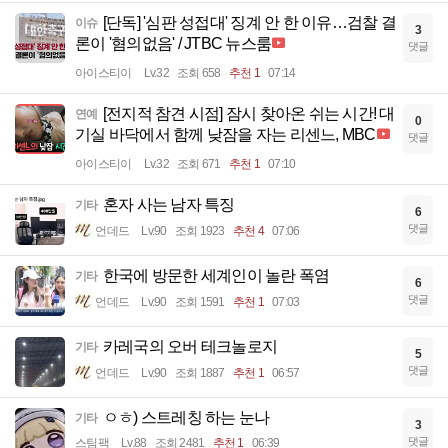
[단독] '심판 성접대' 징계 안 한 이유…검찰 결
이슈
3
론이 '혐의없음' / JTBC 뉴스룸
댓글
아이스티이
Lv.32
조회 658
추천 1
07:14
[전지적 참견 시점] 잠시 찾아온 쉬는 시간! 대
연예
0
기실 바닥에서 함께 낮잠을 자는 리센느, MBC
댓글
아이스티이
Lv.32
조회 671
추천 1
07:10
혼자 사는 남자 특징
기타
6
댓글
언데드
Lv.90
조회 1923
추천 4
07:06
한국에 방문한 세계인이 놀란 폭염
기타
6
댓글
언데드
Lv.90
조회 1591
추천 1
07:03
카레국의 오버 테크놀로지
기타
5
댓글
언데드
Lv.90
조회 1887
추천 1
06:57
ㅇㅎ) 스트레칭 하는 눈나
기타
3
댓글
스팀팩
Lv.88
조회 2481
추천 1
06:39