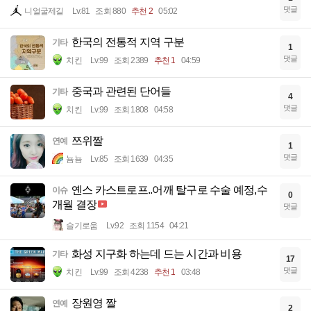
댓글
니얼굴제길
Lv.81
조회 880
추천 2
05:02
한국의 전통적 지역 구분
기타
1
댓글
치킨
Lv.99
조회 2389
추천 1
04:59
중국과 관련된 단어들
기타
4
댓글
치킨
Lv.99
조회 1808
04:58
쯔위짤
연예
1
댓글
뇸뇸
Lv.85
조회 1639
04:35
옌스 카스트로프..어깨 탈구로 수술 예정,수
이슈
0
개월 결장
댓글
슬기로움
Lv.92
조회 1154
04:21
화성 지구화 하는데 드는 시간과 비용
기타
17
댓글
치킨
Lv.99
조회 4238
추천 1
03:48
장원영 짤
연예
2