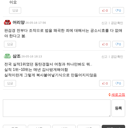
이요
답글
0
0
어리양
26-05-16 17:56
신고
|
공감 확인
판검경 전부다 조작으로 법을 왜곡한 죄에 대해서는 공소시효를 다 없애
야 한다고 봄.
답글
0
0
삼조
26-05-16 18:13
신고
|
공감 확인
전국 실적1위였던 동탄경찰서 여청과 하나만봐도 뭐..
실적 1위~10위는 매년 감사받게해야함
실적이란게 그렇게 복사붙여넣기식으로 만들어지지않음
답글
0
0
새로고침
등록