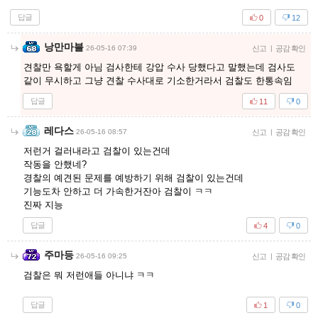
답글
0
12
낭만마블
26-05-16 07:39
신고
|
공감 확인
견찰만 욕할게 아님 검사한테 강압 수사 당했다고 말했는데 검사도
같이 무시하고 그냥 견찰 수사대로 기소한거라서 검찰도 한통속임
답글
11
0
레다스
26-05-16 08:57
신고
|
공감 확인
저런거 걸러내라고 검찰이 있는건데
작동을 안했네?
경찰의 예견된 문제를 예방하기 위해 검찰이 있는건데
기능도차 안하고 더 가속한거잔아 검찰이 ㅋㅋ
진짜 지능
답글
4
0
주마등
26-05-16 09:25
신고
|
공감 확인
검찰은 뭐 저런애들 아니냐 ㅋㅋ
답글
1
0