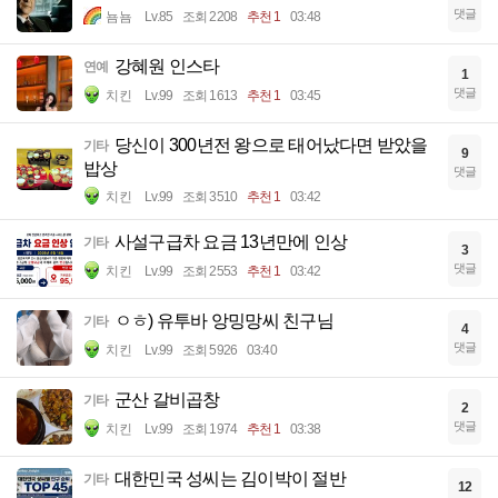
댓글
뇸뇸
Lv.85
조회 2208
추천 1
03:48
강혜원 인스타
연예
1
댓글
치킨
Lv.99
조회 1613
추천 1
03:45
당신이 300년전 왕으로 태어났다면 받았을
기타
9
밥상
댓글
치킨
Lv.99
조회 3510
추천 1
03:42
사설구급차 요금 13년만에 인상
기타
3
댓글
치킨
Lv.99
조회 2553
추천 1
03:42
ㅇㅎ) 유투바 앙밍망씨 친구님
기타
4
댓글
치킨
Lv.99
조회 5926
03:40
군산 갈비곱창
기타
2
댓글
치킨
Lv.99
조회 1974
추천 1
03:38
대한민국 성씨는 김이박이 절반
기타
12