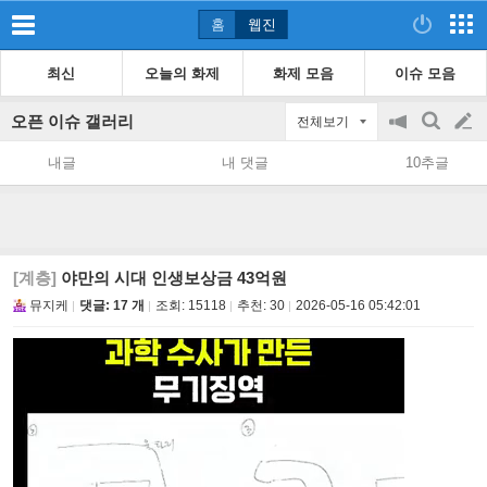
홈
웹진
최신
오늘의 화제
화제 모음
이슈 모음
오픈 이슈 갤러리
전체보기
공
검
글
지
색
내글
내 댓글
10추글
on/off
쓰
기
[계층]
야만의 시대 인생보상금 43억원
뮤지케
댓글: 17 개
조회:
15118
추천:
30
2026-05-16 05:42:01