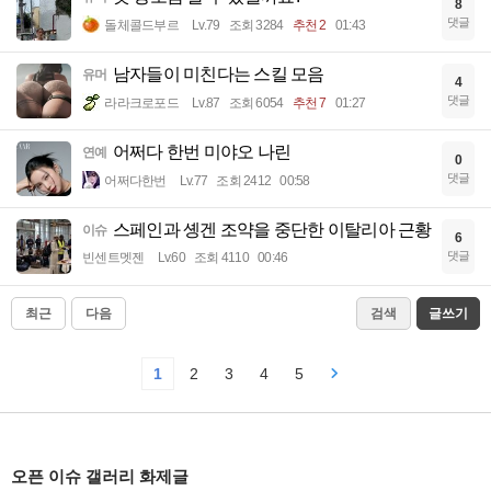
8
댓글
돌체콜드부르
Lv.79
조회 3284
추천 2
01:43
남자들이 미친다는 스킬 모음
유머
4
댓글
라라크로포드
Lv.87
조회 6054
추천 7
01:27
어쩌다 한번 미야오 나린
연예
0
댓글
어쩌다한번
Lv.77
조회 2412
00:58
스페인과 솅겐 조약을 중단한 이탈리아 근황
이슈
6
댓글
빈센트멧젠
Lv.60
조회 4110
00:46
최근
다음
검색
글쓰기
1
2
3
4
5
오픈 이슈 갤러리 화제글