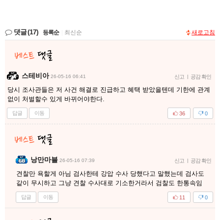
댓글
(17)
등록순
|
최신순
새로고침
스테비아
26-05-16 06:41
신고
|
공감 확인
당시 조사관들은 저 사건 해결로 진급하고 혜택 받았을텐데 기한에 관계
없이 처벌할수 있게 바뀌어야한다.
답글
이동
36
0
낭만마블
26-05-16 07:39
신고
|
공감 확인
견찰만 욕할게 아님 검사한테 강압 수사 당했다고 말했는데 검사도
같이 무시하고 그냥 견찰 수사대로 기소한거라서 검찰도 한통속임
답글
이동
11
0