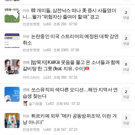
韓 개미들, 삼전닉스 떠나 美 증시 사들였더
이슈
2
니…월가 “위험자산 줄여야 할 때” 경고
댓글
빈센트멧젠
Lv.60
조회 293
07:50
논란중인 미국 스트리머의 예정된 대학 강연
이슈
2
취소
댓글
빈센트멧젠
Lv.60
조회 1085
07:36
[밥묵자] KiiiKiii 웃음을 몰고 온 소녀들과 함께
연예
0
갈비탕 한 그릇 (feat. 지유, 수이)
댓글
아이스티이
Lv.32
조회 393
07:33
쏘스뮤직의 색다른 오디션…해안 지역서 연
연예
2
습생 찾는다
댓글
슬기로움
Lv.92
조회 641
07:32
튀르키예 외무 "메카 공동방위조약, 이란 겨
이슈
3
냥 아니다"
댓글
빈센트멧젠
Lv.60
조회 547
07:23