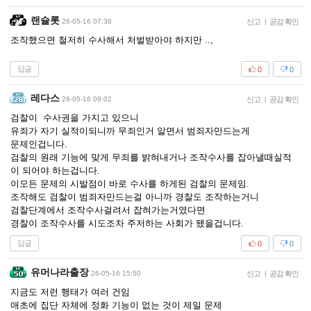
랜슬롯
26-05-16 07:36
신고
|
공감 확인
조작했으면 철저히 수사해서 처벌받아야 하지만 ..,
답글
0
0
레다스
26-05-16 09:02
신고
|
공감 확인
검찰이 수사권을 가지고 있으니
유죄가 자기 실적이되니까 무죄인거 알면서 범죄자만드는게
문제인겁니다.
검찰의 원래 기능에 맞게 무죄를 밝혀내거나 조작수사를 잡아낼때실적
이 되어야 하는겁니다.
이모든 문제의 시발점이 바로 수사를 하게된 검찰의 문제임.
조작해도 검찰이 범죄자만드는걸 아니까 경찰도 조작하는거니
검찰단계에서 조작수사걸려서 잡혀가는거였다면
경찰이 조작수사를 시도조차 주저하는 사회가 됐을겁니다.
답글
0
0
유머나라출장
26-05-16 15:50
신고
|
공감 확인
지금도 저런 행태가 여러 건임
애초에 집단 자체에 정화 기능이 없는 것이 제일 문제