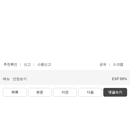
추천확인
신고
스팸신고
공유
스크랩
메뉴
인장보기
EXP 88%
목록
본문
이전
다음
댓글쓰기