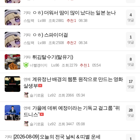
ㅇㅎ) 더워서 땀이 많이 났다는 일본 눈나
기타
4
댓글
스팀팩
Lv.88
조회 2881
추천 1
06:38
ㅇㅎ) 스파이더걸
기타
1
댓글
스팀팩
Lv.88
조회 2508
추천 2
06:34
튀김탈수기(탈유기)
기타
8
댓글
너빨갱이지
Lv.86
조회 2279
추천 1
05:54
계유정난 배경의 웹툰 원작으로 만드는 영화
연예
17
살생부
댓글
슬기로움
Lv.92
조회 2066
05:34
가을에 데뷔 예정이라는 기독교 걸그룹 "위
연예
28
드니스"
댓글
슬기로움
Lv.92
조회 3447
05:08
[2026-08-09] 오늘의 전국 날씨 & 띠별 운세
기타
1