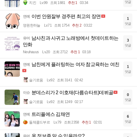
댓글
치킨
Lv.99
조회 1881
추천 1
03:34
이번 안원잘부 경주편 최고의 장면
연예
1
댓글
영원한하늘
Lv.71
조회 1754
추천 2
03:22
남사친과 사귀고 노래방에서 첫데이트하는
유머
3
만화
댓글
Neuhauus
Lv.20
조회 2712
추천 1
03:18
남친에게 플러팅하는 여자 참교육하는 여친
연예
1
댓글
슬기로움
Lv.92
조회 3141
02:42
분데스리가 2 이호재(다름슈타트)데뷔골
이슈
0
댓글
슬기로움
Lv.92
조회 1249
02:17
트리플에스 김채연
연예
6
댓글
돌체콜드부르
Lv.79
조회 2358
추천 1
02:01
옷 정보좀 알 수 있을까요?
유머