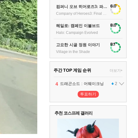
6.0
컴퍼니 오브 히어로즈3: 파이널 스탠드
Company of Heroes3: Final stand
8.0
헤일로: 캠페인 이볼브드
Halo: Campaign Evolved
8.1
고요한 시골 정원 이야기
Village in the Shade
주간 TOP 게임 순위
더보기+
1
2
3
4
팰월드
프로야구스피리츠2026
드래곤소드 : 어웨이크닝
어쌔신 크리드: 블랙 플래그 리싱크드
1
2
2
투표하기
5
블라인드 삼국
1
추천 코스프레 갤러리
6
그랑블루 판타지 리링크 - 엔드리스 라그나로크
1