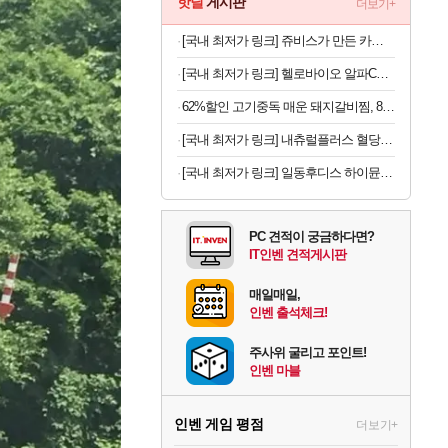
핫딜
게시판
더보기+
[국내 최저가 링크] 쥬비스가 만든 카테킨 450mg, 60정, 3박스
[국내 최저가 링크] 헬로바이오 알파CD 원데이핏 알파시글로덱스트린, 3g, 14포, 12개
62%할인 고기중독 매운 돼지갈비찜, 800g, 2개
[국내 최저가 링크] 내츄럴플러스 혈당건강 바나바, 90정, 2개
[국내 최저가 링크] 일동후디스 하이뮨 프로틴 밸런스 액티브, 바닐라봉봉 제로, 250ml, 18개
PC 견적이 궁금하다면?
IT인벤 견적게시판
매일매일,
인벤 출석체크!
주사위 굴리고 포인트!
인벤 마블
인벤 게임 평점
더보기+