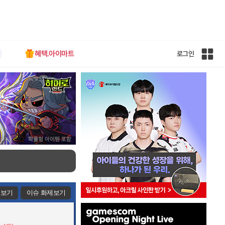
혜택.아이마트
로그인
인
벤
전
체
사
이
트
맵
제보기
이슈 화제보기
인
벤
배