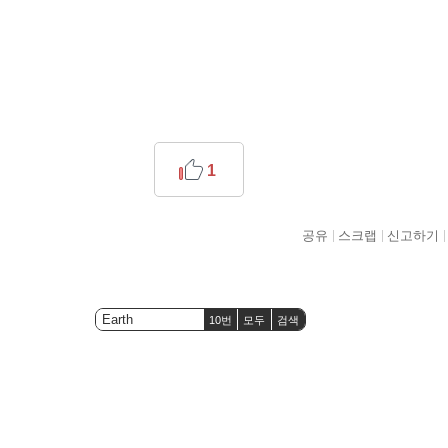
1
공유
스크랩
신고하기
10번
모두
검색