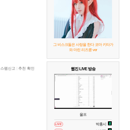
7
리듬 천국 미라클 스타즈
2
8
헤일로: 캠페인 이볼브드
2
9
캡틴 츠바사 2 월드 파이터즈
그 비스크돌은 사랑을 한다 코마 키타가
와 마린 리즈큥 ver
10
레고 배트맨: 레거시 오브 더 다크 나이트
스팸신고
추천 확인
웹진 LIVE 방송
울프
박홍시
LIVE