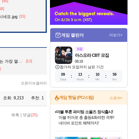
음
[45]
너
18]
네요.jpg
[15]
게임 캘린더
더보기+
모집
아스오라 CBT 모집
심히 한 작품.
[13]
08.19
참가자 모집까지 남은 기간
]
09
13
10
58
Days
Hours
Min
Sec
오픈이슈갤러리
게임 핫딜 (PC/스팀)
조회:
9,213
추천:
1
스토어+
마블 투혼 파이팅 소울즈 정식출시!
목록
|
댓글(
25
)
마블 히어로 총 출동&화려한 격투!
네이버 포인트 혜택까지!
인벤게임즈 8월 특별 할인!
드래곤소드: 어웨이크닝 입점!
문명 7 특별 할인!
귀무자: 검의 길 예약 판매 중!
비스트 오브 리인카네이션 정식 출시!
커세어 코브 출시 기념 할인!
더 렐릭 퍼스트 가디언 정식 출시
베데스다 40주년 기념 할인 중!
캡콤 프렌차이즈 할인 진행 중!
캡콤 일부 상품 상시 할인
스타워즈 은하계 레이서
로블록스 기프트 카드 공식 입점
인기 퍼블리셔 모음!
스팀으로 만나는 드래곤소드!
조선&고려 DLC 출시 예정
10% 할인과
게임프릭 신작 IP
해적'섬'을 발전시키자!
설화x하드코어 액션!
베데스다의 명작들을
몬헌, 바하 등 인기 IP를
몬헌 와일즈 & 드래곤즈 도그마2
인벤게임즈에서 10% 추가 적립
Robux를 가장 안전하고