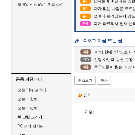
남자들이 미친다는 스킬
유머
모바일 신작&업데이트 소식
차가 없는 사람은 모르는 
유머
얼마나 화가났는지 감도
유머
과거 파묘되서 현재 난
연예
ㅇㅇㄱ 지금 뜨는 글
ㅇㅎ) 현대의학으로 아직 가짜
계층
신형 아반떼 옵션 근황
기타
중국인들이 뽑은 가장 
계층
공통 커뮤니티
주소보기
복사
오픈 이슈 갤러리
신라
오늘의 핫벤
오늘의 팟벤
[계층]
AI 그림 그리기
PC 견적 게시판