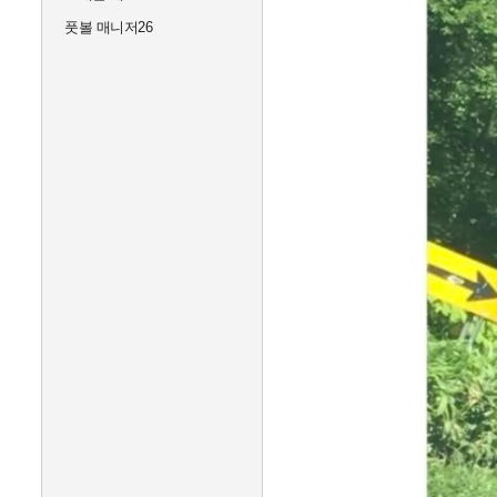
풋볼 매니저26