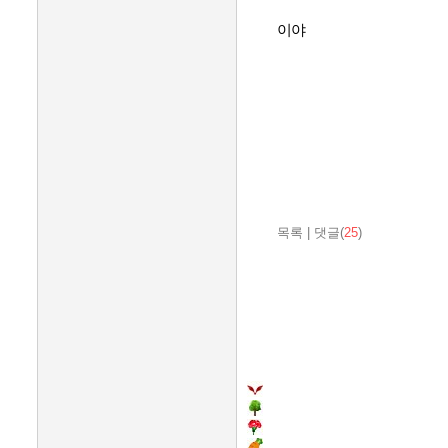
이야
목록
|
댓글(
25
)