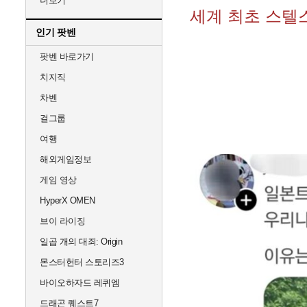
더보기
세계 최초 스텔스 
인기 팟벤
팟벤 바로가기
치지직
차벤
걸그룹
여행
해외게임정보
게임 영상
HyperX OMEN
브이 라이징
일곱 개의 대죄: Origin
몬스터헌터 스토리즈3
바이오하자드 레퀴엠
드래곤 퀘스트7