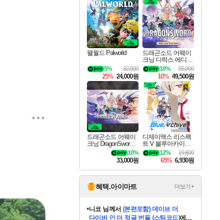
최대 90% 할인가를 만나보세요!
네이버혜택과 함께 만나보세요!
50%할인&추가 적립까지!
이니&베니 혜택까지!
네이버 혜택가와 함께 예약하세요!
할인&네이버혜택으로 만나보세요!
네이버페이 혜택과 만나보세요!
40주년 프로모션으로 만나보세요!
할인가에 만나보세요!
일부 에디션 상시 할인!
혜택으로 예약 판매 중
편안하게 충전하세요
팰월드 Palworld
드래곤소드 어웨이
크닝 디럭스 에디션
DragonSword Awake
5%
32,000
10%
55,000
ning Deluxe Edition
25%
24,000원
10%
49,500원
드래곤소드 어웨이
디제이맥스 리스펙
크닝 DragonSword A
트 V 블루아카이브
wakening
팩 DJMAX RESPE
10%
12%
19,800
CT V Blue Archive P
33,000원
65%
6,930원
ack DLC
혜택.아이마트
더보기+
니코
님께서
(본편포함) 데이브 더
다이버 인 더 정글 번들 (스팀코드)
에