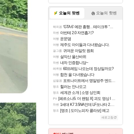
오늘의 팟벤
오늘의 핫벤
‘GTA 6’ 예판 흥행…테이크투 “내부 예상 크게 넘어”
해외겜
아반테 2.0 자연흡기?
차벤
운문댐
여행
제주도 아이들과 다녀왔습니다.
여행
귀여운 아일릿 원희
걸그룹
설악산 울산바위
여행
내차 인증합니당~
차벤
60프레임 나오는데 정상일까요?
레퀴엠
합천 을 다녀왔습니다
여행
포트나이트에서 명일방주 엔드필드 [펠리카] 판매 예정
섭컬겜
힐러는 안나오고
명조
세계관 소개 | 소명 상인회
명조
[페르소나5: 더 팬텀 X] 괴도 영상 l 타카마키 안·댄싱 스타
PV
1세대 K7 3.5NA인데 LF쏘나타 2.0NA 기변하면 유류비 절약이 얼마나 될까요..?
차벤
[명조 | 도미노피자 콜라보] 예고
명조
새로고침