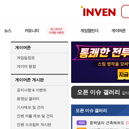
인
벤
로스트아크
뉴스
커뮤니티
게임캘린더
게이머존
기대평 이벤트
게이머존
게임일정표
게이머 평점
게이머존 게시판
공지사항 & 이벤트
오픈 이슈 갤러리
같이
동영상 갤러리
기사제보 및 건의
오픈 이슈 갤러리
인벤 어플 제보 및 건의
중력댐의 건축해부도
[1
지식
인벤 스크립트 게시판