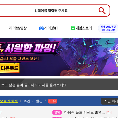
Submit
최대 90% 할인
라이브/영상
게이밍/IT
게임스토어
8월 프로모션
 보고 싶은 유머 글이나 이미지를 올려보세요!
오늘의 화제
주간
월간
이슈
지난 화
8]
다음주 놀토 리센느 출연...
[23]
연예