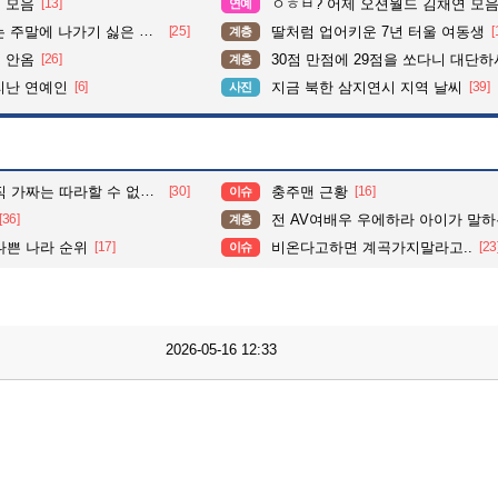
 모음
[13]
ㅇㅎㅂ? 어제 오션월드 김채연 모
연예
주말에 나가기 싫은 이유
[25]
딸처럼 업어키운 7년 터울 여동생
[
계층
 안옴
[26]
30점 만점에 29점을 쏘다니 대단하시
계층
리난 연예인
[6]
지금 북한 삼지연시 지역 날씨
[39]
사진
는 따라할 수 없는 움직임.
[30]
충주맨 근황
[16]
이슈
[36]
전 AV여배우 우에하라 아이가 말하는 가장 열
계층
나쁜 나라 순위
[17]
비온다고하면 계곡가지말라고..
[23
이슈
2026-05-16 12:33