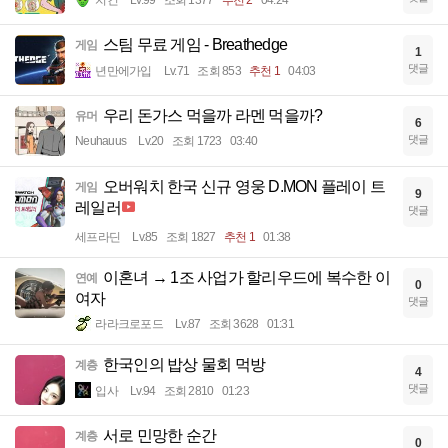
치킨
Lv.99
조회 1377
추천 2
04:24
스팀 무료 게임 - Breathedge
게임
1
댓글
년만에가입
Lv.71
조회 853
추천 1
04:03
우리 돈가스 먹을까 라멘 먹을까?
유머
6
댓글
Neuhauus
Lv.20
조회 1723
03:40
오버워치 한국 신규 영웅 D.MON 플레이 트
게임
9
레일러
댓글
세프라딘
Lv.85
조회 1827
추천 1
01:38
이혼녀 → 1조 사업가 할리우드에 복수한 이
연예
0
여자
댓글
라라크로포드
Lv.87
조회 3628
01:31
한국인의 밥상 물회 먹방
계층
4
댓글
입사
Lv.94
조회 2810
01:23
서로 민망한 순간
계층
0