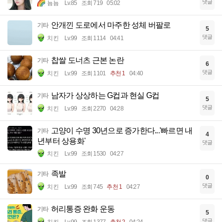
댓글
뇸뇸
Lv.85
조회 719
05:02
안개낀 도로에서 마주한 성체 버팔로
기타
5
댓글
치킨
Lv.99
조회 1114
04:41
찹쌀 도너츠 근본 논란
기타
6
댓글
치킨
Lv.99
조회 1101
추천 1
04:40
남자가 상상하는 G컵과 현실 G컵
기타
5
댓글
치킨
Lv.99
조회 2270
04:28
고양이 수명 30년으로 증가한다...'빠르면 내
기타
4
년부터 상용화'
댓글
치킨
Lv.99
조회 1530
04:27
족발
기타
0
댓글
치킨
Lv.99
조회 745
추천 1
04:27
허리통증 완화 운동
기타
5
댓글