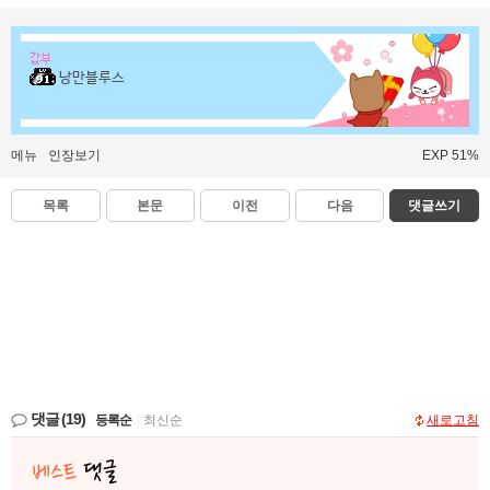
갑부
낭만블루스
메뉴
인장보기
EXP 51%
목록
본문
이전
다음
댓글쓰기
댓글
(19)
등록순
|
최신순
새로고침