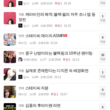
댓글
입사
Lv.94
조회 3116
추천 1
01:19
캐리비안의 해적: 블랙 펄의 저주 조니 뎁 등
계층
1
장씬
댓글
입사
Lv.94
조회 3003
추천 1
01:15
스테이씨 재이의 ASMR
연예
0
댓글
배수민
Lv.35
조회 618
01:14
중구 난방이라는 블랙핑크 10주년 팬미팅
연예
10
댓글
어쩌다한번
Lv.77
조회 2504
추천 1
01:14
실제로 존재한다는 디지몬 속 배경화면
계층
1
댓글
입사
Lv.94
조회 2226
01:11
스테이씨 자윤
연예
0
댓글
배수민
Lv.35
조회 850
추천 1
01:07
김풍의 후라이팬 라면
계층
5