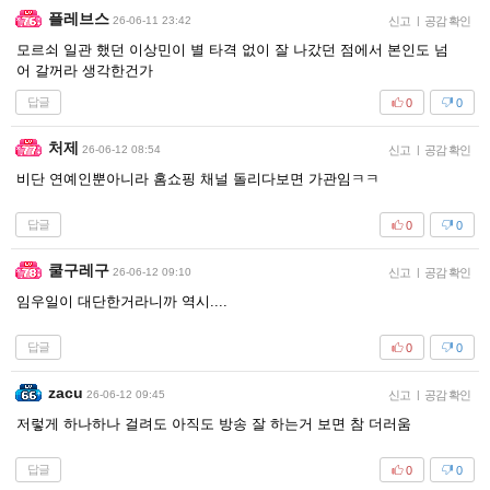
플레브스
26-06-11 23:42
신고
|
공감 확인
모르쇠 일관 했던 이상민이 별 타격 없이 잘 나갔던 점에서 본인도 넘
어 갈꺼라 생각한건가
답글
0
0
처제
26-06-12 08:54
신고
|
공감 확인
비단 연예인뿐아니라 홈쇼핑 채널 돌리다보면 가관임ㅋㅋ
답글
0
0
쿨구레구
26-06-12 09:10
신고
|
공감 확인
임우일이 대단한거라니까 역시....
답글
0
0
zacu
26-06-12 09:45
신고
|
공감 확인
저렇게 하나하나 걸려도 아직도 방송 잘 하는거 보면 참 더러움
답글
0
0