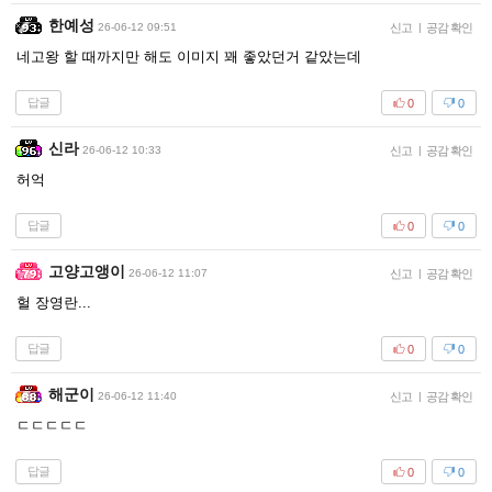
한예성
26-06-12 09:51
신고
|
공감 확인
네고왕 할 때까지만 해도 이미지 꽤 좋았던거 같았는데
답글
0
0
신라
26-06-12 10:33
신고
|
공감 확인
허억
답글
0
0
고양고앵이
26-06-12 11:07
신고
|
공감 확인
헐 장영란...
답글
0
0
해군이
26-06-12 11:40
신고
|
공감 확인
ㄷㄷㄷㄷㄷ
답글
0
0