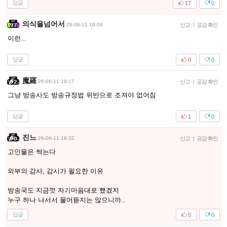
답글
17
0
의식을넘어서
26-06-11 19:06
신고
|
공감 확인
이런...
답글
0
0
魔羅
26-06-11 19:17
신고
|
공감 확인
그냥 방송사도 방송규정법 위반으로 조져야 없어짐
답글
1
0
진느
26-06-11 19:32
신고
|
공감 확인
고인물은 썩는다
외부의 감사, 감시가 필요한 이유
방송국도 지금껏 자기마음대로 했겠지
누구 하나 나서서 물어뜯지는 않으니까..
답글
5
0