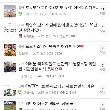
조감도대로 한것같기도..하고 아닌것같기도..
유머
11
댓글
드라고노브
Lv.90
조회 3504
00:18
폭염속 남자가 길에 앉아 울고있어요”…30년
이슈
4
전 실종자였다
댓글
슬기로움
Lv.92
조회 3271
추천 2
00:05
프로미스나인 쑥쑥 이채영 백지헌
연예
0
댓글
입술돼지
Lv.43
조회 1006
23:56
여러분 국회의원도 선관위가 행정부랑 독립
이슈
7
된 기관인걸 이해 못해요
댓글
소중한바램
Lv.44
조회 1742
23:54
QWER의 보컬 시요밍 진짜로 큰일 난 이유
연예
3
댓글
큐땁이알
Lv.88
조회 3422
추천 2
23:42
김민재 아스톤 빌라전 헤딩 골
이슈
1
댓글