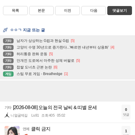
목록
본문
이전
다음
댓글보기
ㅇㅇㄱ 지금 뜨는 글
남자가 상상하는 G컵과 현실 G컵
[5]
기타
고양이 수명 30년으로 증가한다...'빠르면 내년부터 상용화'
[4]
기타
허리통증 완화 운동
[5]
기타
안개낀 도로에서 마주한 성체 버팔로
[5]
기타
찹쌀 도너츠 근본 논란
[6]
기타
스팀 무료 게임 - Breathedge
[1]
게임
[2026-08-08] 오늘의 전국 날씨 & 띠별 운세
기타
0
댓글
니얼굴제길
Lv.81
조회 405
05:02
클릭 금지
연예
1