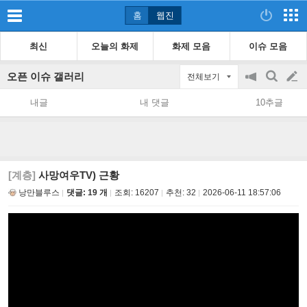
홈
웹진
최신
오늘의 화제
화제 모음
이슈 모음
오픈 이슈 갤러리
전체보기
공
검
글
지
색
내글
내 댓글
10추글
on/off
쓰
기
[계층]
사망여우TV) 근황
낭만블루스
댓글: 19 개
조회:
16207
추천:
32
2026-06-11 18:57:06