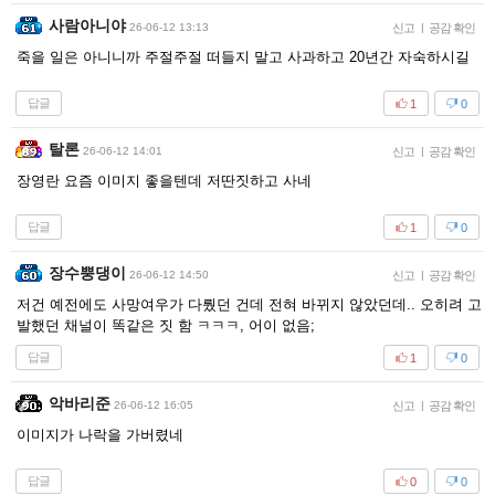
사람아니야
26-06-12 13:13
신고
|
공감 확인
죽을 일은 아니니까 주절주절 떠들지 말고 사과하고 20년간 자숙하시길
답글
1
0
탈론
26-06-12 14:01
신고
|
공감 확인
장영란 요즘 이미지 좋을텐데 저딴짓하고 사네
답글
1
0
장수뿡댕이
26-06-12 14:50
신고
|
공감 확인
저건 예전에도 사망여우가 다뤘던 건데 전혀 바뀌지 않았던데.. 오히려 고
발했던 채널이 똑같은 짓 함 ㅋㅋㅋ, 어이 없음;
답글
1
0
악바리준
26-06-12 16:05
신고
|
공감 확인
이미지가 나락을 가버렸네
답글
0
0