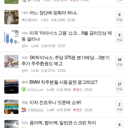
슬기로움
Lv.92
조회 3293
추천 2
23:41
어느 장단에 맞춰야 하냐..
기타
8
댓글
특대형피자
Lv.62
조회 2280
23:38
미국 '마이너스 고용' 쇼크…9월 금리인상 제
이슈
6
동 걸리나
댓글
균터
Lv.42
조회 2193
23:37
SK하이닉스, 주당 375원 분기배당…3분기
이슈
18
추가 주주환원도 예고
댓글
균터
Lv.42
조회 2712
23:28
BMW 차주분들 시동걸면 광고떠요?
유머
17
댓글
드라고노브
Lv.90
조회 3904
추천 1
23:28
이자 진죠우니 잇폰메 쇼부!
게임
2
댓글
사랑방손님
Lv.90
조회 1698
추천 2
23:28
용아맥, 짭아맥, 일반관 스크린 차이
지식
8