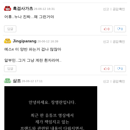
흑검사가츠
26-06-12 16:31
신고
|
공감 확인
어휴..누나 진짜...왜 그런거야
답글
0
0
Jingiparang
26-06-12 16:39
신고
|
공감 확인
예스x 이 양반 파는거 겁나 많잖아
알부민..그거 그냥 계란 흰자라며..
답글
0
0
삼조
26-06-12 17:11
신고
|
공감 확인