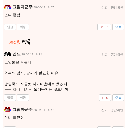
그림자군주
26-06-11 18:57
신고
|
공감 확인
언니 좆됐어
답글
이동
17
0
진느
26-06-11 19:32
신고
|
공감 확인
고인물은 썩는다
외부의 감사, 감시가 필요한 이유
방송국도 지금껏 자기마음대로 했겠지
누구 하나 나서서 물어뜯지는 않으니까..
답글
이동
5
0
그림자군주
26-06-11 18:57
신고
|
공감 확인
언니 좆됐어