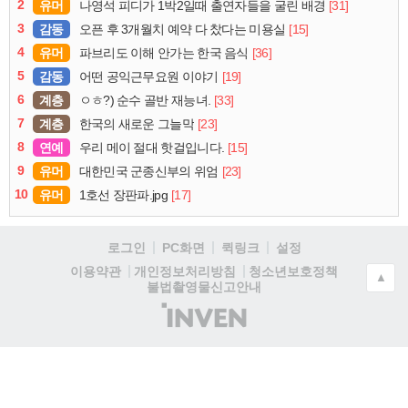
2
유머
[31]
나영석 피디가 1박2일때 출연자들을 굴린 배경
3
감동
[15]
오픈 후 3개월치 예약 다 찼다는 미용실
4
유머
[36]
파브리도 이해 안가는 한국 음식
5
감동
[19]
어떤 공익근무요원 이야기
6
계층
[33]
ㅇㅎ?) 순수 골반 재능녀.
7
계층
[23]
한국의 새로운 그늘막
8
연예
[15]
우리 메이 절대 핫걸입니다.
9
유머
[23]
대한민국 군종신부의 위엄
10
유머
[17]
1호선 장판파.jpg
로그인
PC화면
퀵링크
설정
청소년보호정책
이용약관
개인정보처리방침
▲
불법촬영물신고안내
(주)
인
벤