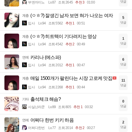
댓글
부엔까미노
Lv.87
조회 2645
추천 3
01:00
(ㅇㅎ?) 잘생긴 남자 보면 혀가 나오는 여자
계층
5
댓글
입사
Lv.94
조회 5562
추천 1
00:51
(ㅇㅎ?) 히트텍이 기다려지는 영상
계층
1
댓글
입사
Lv.94
조회 4542
추천 2
00:49
카리나 (에스파)
연예
6
댓글
입사
Lv.94
조회 2012
추천 1
00:47
매일 1500개가 팔린다는 시장 고로케 맛집
계층
11
댓글
입사
Lv.94
조회 2268
추천 1
00:44
출석체크 해슴?
기타
0
댓글
사실난라쿤
Lv.89
조회 805
추천 1
00:32
어쩌다 한번 키키 하음
연예
2
댓글
어쩌다한번
Lv.77
조회 2014
추천 2
00:27