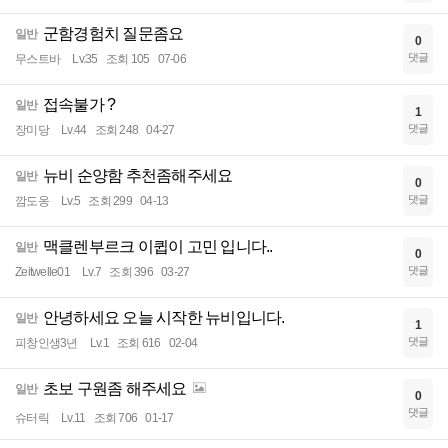
군함경험치 질문좀요
일반
0
댓글
무스트바
Lv.35
조회 105
07-06
접속불가 ?
일반
1
댓글
장미당
Lv.44
조회 248
04-27
뉴비 순양함 추천좀해주세요
일반
0
댓글
깜도옹
Lv.5
조회 299
04-13
맥클렌부르크 이큅이 고민 입니다..
일반
0
댓글
Zeitwelle01
Lv.7
조회 396
03-27
안녕하세요 오늘 시작한 뉴비입니다.
일반
1
댓글
피창인생3년
Lv.1
조회 616
02-04
초보 구원좀 해주세요
일반
0
댓글
슈터릭
Lv.11
조회 706
01-17