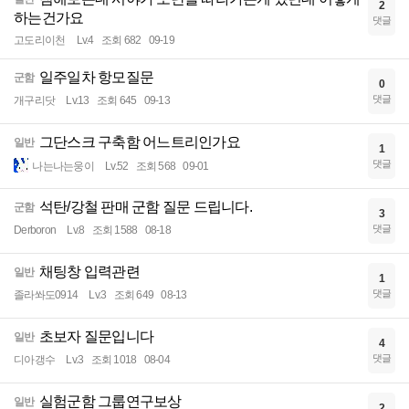
2
하는건가요
댓글
고도리이천
Lv.4
조회 682
09-19
일주일차 항모질문
군함
0
댓글
개구리닷
Lv.13
조회 645
09-13
그단스크 구축함 어느트리인가요
일반
1
댓글
나는나는웅이
Lv.52
조회 568
09-01
석탄/강철 판매 군함 질문 드립니다.
군함
3
댓글
Derboron
Lv.8
조회 1588
08-18
채팅창 입력관련
일반
1
댓글
졸라쏴도0914
Lv.3
조회 649
08-13
초보자 질문입니다
일반
4
댓글
디아갱수
Lv.3
조회 1018
08-04
실험군함 그룹연구보상
일반
2