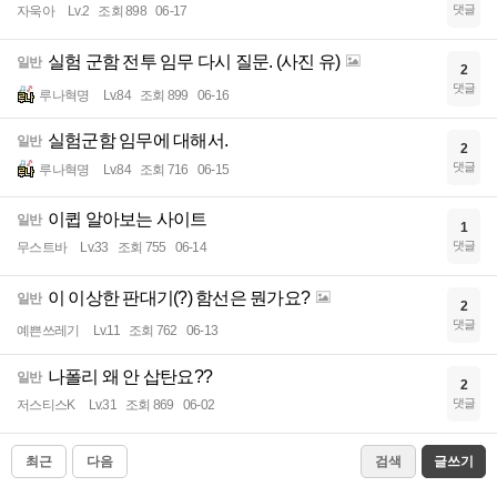
댓글
자욱아
Lv.2
조회 898
06-17
실험 군함 전투 임무 다시 질문. (사진 유)
일반
2
댓글
루나혁명
Lv.84
조회 899
06-16
실험군함 임무에 대해서.
일반
2
댓글
루나혁명
Lv.84
조회 716
06-15
이큅 알아보는 사이트
일반
1
댓글
무스트바
Lv.33
조회 755
06-14
이 이상한 판대기(?) 함선은 뭔가요?
일반
2
댓글
예쁜쓰레기
Lv.11
조회 762
06-13
나폴리 왜 안 삽탄요??
일반
2
댓글
저스티스K
Lv.31
조회 869
06-02
최근
다음
검색
글쓰기