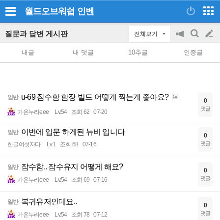
월드오브워쉽
인벤
질문과 답변 게시판
전체보기
공
검
글
지
색
내글
내 댓글
10추글
인증글
on/off
쓰
기
u-69 잠수함 함장 빌드 어떻게 찍는게 좋아요?
일반
0
댓글
가온누리eee
Lv.54
조회 62
07-20
이번에 입문 하게된 뉴비 입니다
일반
0
댓글
한글여섯자다
Lv.1
조회 68
07-16
잠수함.. 잠수유지 어떻게 해요?
일반
0
댓글
가온누리eee
Lv.54
조회 69
07-16
복귀유저인데요..
일반
0
댓글
가온누리eee
Lv.54
조회 78
07-12