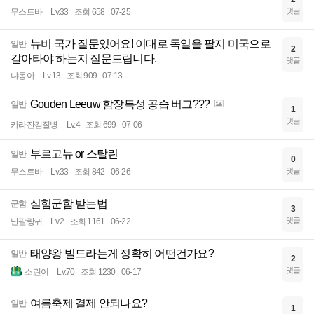
댓글
무스트바
Lv.33
조회 658
07-25
뉴비 국가 질문있어요! 이대로 독일을 팔지 미국으로
일반
2
갈아타야 하는지 질문드립니다.
댓글
냐몽아
Lv.13
조회 909
07-13
Gouden Leeuw 함장특성 공습 버그???
일반
1
댓글
카라잔김질병
Lv.4
조회 699
07-06
부르고뉴 or 스탈린
일반
0
댓글
무스트바
Lv.33
조회 842
06-26
실험군함 받는법
군함
3
댓글
난팔랑귀
Lv.2
조회 1161
06-22
태양왕 빌드라는게 정확히 어떤건가요?
일반
2
댓글
소린이
Lv.70
조회 1230
06-17
여름축제 결제 안되나요?
일반
1