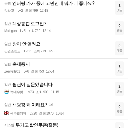
엔터랑 카가 중에 고민인데 뭐가 더 좋나요?
군함
1
댓글
앗싸고
Lv.2
조회 799
12-18
계정통합 로그인?
일반
0
댓글
Maingun
Lv.5
조회 789
12-14
창이 안 열려요.
일반
0
댓글
간편조립교
Lv.36
조회 719
12-13
축제증서
일반
1
댓글
Zeitwelle01
Lv.6
조회 753
12-04
쉽린이 질문있습니다.
일반
2
댓글
늑대수컷
Lv.73
조회 909
11-15
채팅창 왜 이래요?
일반
0
댓글
폭주필리아
Lv.20
조회 1070
10-14
무기고 할인쿠폰(질문)
시스템
2