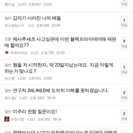
댓글
뽕마법
Lv.53
조회 867
10-14
갑자기 사라진 나의 배들
일반
1
댓글
무스탕탕스므
Lv.2
조회 838
10-09
메사추세츠 사고싶은데 이번 블랙프라이데이때 재판
군함
0
매 할까요??
댓글
하로이데잉
Lv.21
조회 799
10-03
형들 저 시작한지.. 딱 20일지났는데요.. 지금 이렇게
일반
1
하는거 맞나요 ?
댓글
빈스짱
Lv.16
조회 901
10-02
연구처 2배,4배,6배 도저히 이해를 못하겠습니다.
일반
2
댓글
운수업v
Lv.24
조회 1041
09-29
미주리 전함 질문이요!
일반
2
댓글
인천시청
Lv.52
조회 852
09-24
첨해보는데 시야가 포탄을 따라가는게 있던데 어떻게
일반