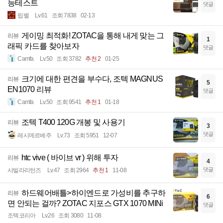
능테스트
댓글
립벨
Lv.61
조회 7838
02-13
게이밍 최적화! ZOTAC을 통해 내게 맞는 그
리뷰
1
래픽 카드를 찾아보자
댓글
Camfa
Lv.50
조회 3782
추천 2
01-25
크기에 대한 편견을 부수다, 조텍 MAGNUS
리뷰
5
EN1070 리뷰
댓글
Camfa
Lv.50
조회 9541
추천 1
01-18
조텍 T400 120G 개봉 및 사용기
리뷰
3
댓글
레시메르베주
Lv.73
조회 5951
12-07
htc vive ( 바이브 vr ) 위해 투자
리뷰
4
댓글
샤빌라리턴즈
Lv.47
조회 2964
추천 1
11-08
하드웨어배틀>하이엔드로 가성비를 추구하
리뷰
6
면 안되는 걸까? ZOTAC 지포스 GTX 1070 MINi
댓글
조텍코리아
Lv.26
조회 3080
11-08