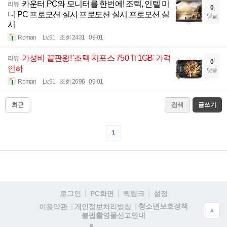
카운터 PC와 모니터를 한번에! 조텍, 인텔 미
리뷰
0
니 PC 프로모션 실시 프로모션 실시 프로모션 실
댓글
시
Roman
Lv.91
조회 2431
09-01
가성비 끝판왕! '조텍 지포스 750 Ti 1GB' 가격
리뷰
0
인하
댓글
Roman
Lv.91
조회 2696
09-01
최근
검색
글쓰기
1
로그인
PC화면
퀵링크
설정
청소년보호정책
이용약관
개인정보처리방침
▲
불법촬영물신고안내