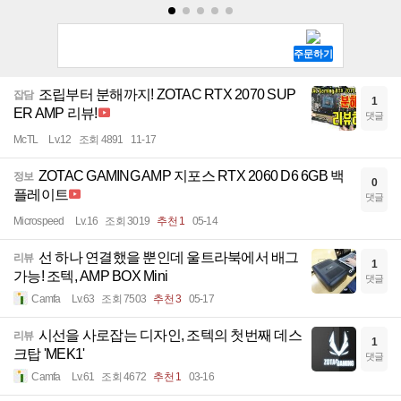
조립부터 분해까지! ZOTAC RTX 2070 SUP
잡담
1
ER AMP 리뷰!
댓글
McTL
Lv.12
조회 4891
11-17
ZOTAC GAMING AMP 지포스 RTX 2060 D6 6GB 백
정보
0
플레이트
댓글
Microspeed
Lv.16
조회 3019
추천 1
05-14
선 하나 연결했을 뿐인데 울트라북에서 배그
리뷰
1
가능! 조텍, AMP BOX Mini
댓글
Camfa
Lv.63
조회 7503
추천 3
05-17
시선을 사로잡는 디자인, 조텍의 첫번째 데스
리뷰
1
크탑 'MEK1'
댓글
Camfa
Lv.61
조회 4672
추천 1
03-16