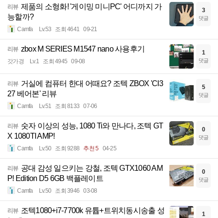
제품의 소형화! '게이밍 미니PC' 어디까지 가
리뷰
3
능할까?
댓글
Camfa
Lv.53
조회 4641
09-21
zbox M SERIES M1547 nano 사용후기
리뷰
1
댓글
갓가경
Lv.1
조회 4945
09-08
거실에 컴퓨터 한대 어때요? 조텍 ZBOX 'CI3
리뷰
5
27 베어본' 리뷰
댓글
Camfa
Lv.51
조회 8133
07-06
숫자 이상의 성능, 1080 Ti와 만나다, 조텍 GT
리뷰
0
X 1080TI AMP!
댓글
Camfa
Lv.50
조회 9288
추천 5
04-25
공대 감성 일으키는 강철, 조텍 GTX1060 AM
리뷰
0
P! Edition D5 6GB 백플레이트
댓글
Camfa
Lv.50
조회 3946
03-08
조텍1080+i7-7700k 유튭+트위치동시송출 성
리뷰
1