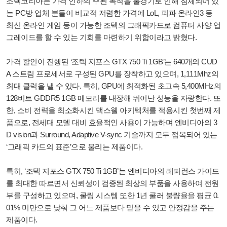
조텍코리아는 가격 인하의 주된 목적을 불경기로 인해 침체되어 있
는 PC방 업체 분들이 비교적 저렴한 가격에 LoL, 피파 온라인3 등
최신 온라인 게임 등이 가능한 조텍의 그래픽카드로 컴퓨터 사양 업
그레이드를 할 수 있는 기회를 마련하기 위함이라고 밝혔다.
가격 할인이 진행된 ‘조텍 지포스 GTX 750 Ti 1GB’는 640개의 CUD
A 스트림 프로세서로 구성된 GPU를 장착하고 있으며, 1,111Mhz의
최대 클럭을 낼 수 있다. 특히, GPU에 최적화된 초고속 5,400MHz의
128비트 GDDR5 1GB 메모리를 내장해 뛰어난 성능을 자랑한다. 또
한, 소비 전력을 최소화시킨 맥스웰 아키텍처를 적용시킨 첫번째 제
품으로, 전세대 모델 대비 효율적인 사용이 가능하며 엔비디아의 3
D vision과 Surround, Adaptive V-sync 기술까지 모두 접목되어 있는
‘그래픽 카드의 표준’으로 불리는 제품이다.
특히, ‘조텍 지포스 GTX 750 Ti 1GB’는 엔비디아의 레퍼런스 가이드
를 최대한 따르면서 신뢰성이 검증된 최상의 부품을 사용하여 전원
부를 구성하고 있으며, 쿨링 시스템 또한 1년 쿨러 불량율을 평균 0.
01% 미만으로 낮춰 그 어느 제품보다 믿을 수 있고 안정감을 주는
제품이다.