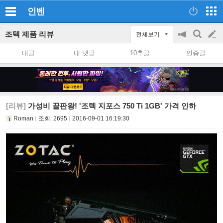
인벤
조텍 제품 리뷰
전체보기
공
검
글
지
색
내글
내 댓글
10추글
인증글
on/off
쓰
기
[리뷰]
가성비 끝판왕! '조텍 지포스 750 Ti 1GB' 가격 인하
Roman
조회:
2695
2016-09-01 16:19:30