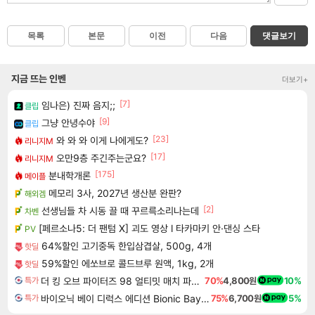
목록
본문
이전
다음
댓글보기
지금 뜨는 인벤
더보기+
[7]
임나은) 진짜 음지;;
클립
[9]
그냥 안녕수야
클립
[23]
와 와 와 이게 나에게도?
리니지M
[17]
오만9층 주긴주는군요?
리니지M
[175]
분내학개론
메이플
메모리 3사, 2027년 생산분 완판?
해외겜
[2]
선생님들 차 시동 끌 때 꾸르륵소리나는데
차벤
[페르소나5: 더 팬텀 X] 괴도 영상 l 타카마키 안·댄싱 스타
PV
64%할인 고기중독 한입삼겹살, 500g, 4개
핫딜
59%할인 에쏘브로 콜드브루 원액, 1kg, 2개
핫딜
더 킹 오브 파이터즈 98 얼티밋 매치 파이널 에디션 THE KING OF FIGHTERS 98 ULTIMATE MATCH FINAL EDITION
70%
4,800원
10%
특가
바이오닉 베이 디럭스 에디션 Bionic Bay Deluxe Edition
75%
6,700원
5%
특가