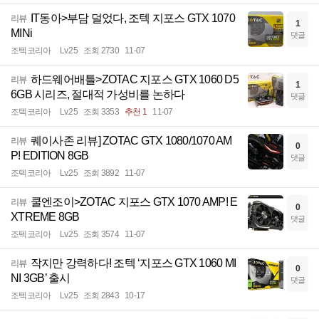
IT동아>부담 덜었다, 조텍 지포스 GTX 1070
리뷰
1
MINi
댓글
조텍코리아
Lv.25
조회 2730
11-07
하드웨어배틀>ZOTAC 지포스 GTX 1060 D5
리뷰
1
6GB 시리즈, 절대적 가성비를 논하다
댓글
조텍코리아
Lv.25
조회 3353
추천 1
11-07
퀘이사존 리뷰] ZOTAC GTX 1080/1070 AM
리뷰
0
P! EDITION 8GB
댓글
조텍코리아
Lv.25
조회 3892
11-07
쿨엔조이>ZOTAC 지포스 GTX 1070 AMP! E
리뷰
0
XTREME 8GB
댓글
조텍코리아
Lv.25
조회 3574
11-07
작지만 강력하다! 조텍 ‘지포스 GTX 1060 MI
리뷰
0
NI 3GB’ 출시
댓글
조텍코리아
Lv.25
조회 2843
10-17