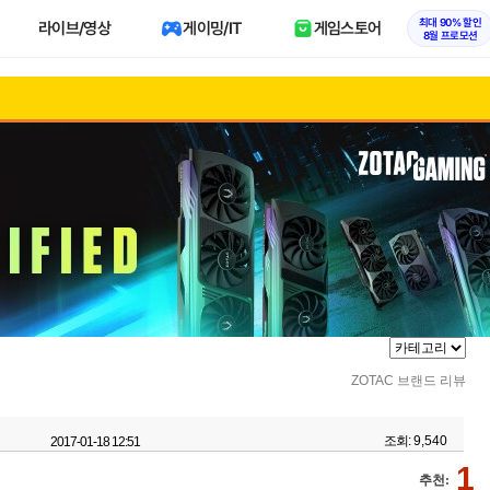
최대 90% 할인
라이브/영상
게이밍/IT
게임스토어
8월 프로모션
ZOTAC 브랜드 리뷰
조회:
9,540
2017-01-18 12:51
1
추천: