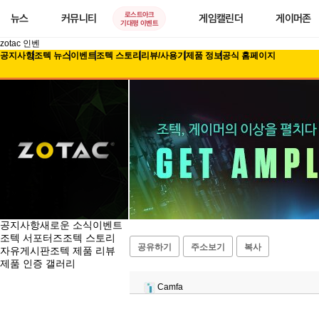
로스트아크
뉴스
커뮤니티
게임캘린더
게이머존
기대평 이벤트
zotac 인벤
공지사항
조텍 뉴스
이벤트
조텍 스토리
리뷰/사용기
제품 정보
공식 홈페이지
공지사항
새로운 소식
이벤트
조텍 서포터즈
조텍 스토리
공유하기
주소보기
복사
자유게시판
조텍 제품 리뷰
제품 인증 갤러리
Camfa