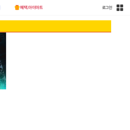
혜택.아이마트
로그인
인
벤
전
체
사
이
트
맵