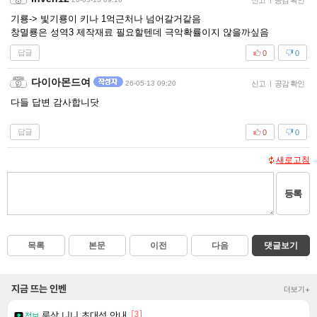
신고
공감 확인
기룡-> 빛기룡이 키나 1억근처나 넘어갈거같음
창멸룡은 성역3 제작재료 필요할텐데 극악확률이지 않을까싶음
답글
0
0
다이아몬드여
26-05-13 09:20
신고
|
공감 확인
다들 답변 감사합니닷
답글
0
0
새로고침
등록
목록
본문
이전
다음
댓글보기
지금 뜨는 인벤
더보기+
[3]
룩삼 니니 초대석 안내
정보