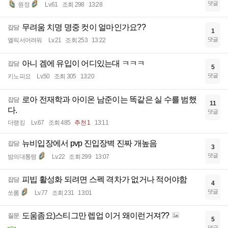
댓글
원정
Lv.61
조회 298
13:28
무려움 치명 명중 컷이 얼마인가요??
잡담
1
댓글
엘릭서어려워
Lv.21
조회 253
13:22
아니 겜에 유입이 어디있는대 ㅋㅋㅋ
잡담
5
댓글
키노피요
Lv.50
조회 305
13:20
로아 전재학과 아이온 남준이는 똑같은 실 수를 범했
잡담
11
다.
댓글
더랭킹
Lv.67
조회 485
추천 1
13:11
뉴비입장에서 pvp 진입장벽 진짜 개높음
잡담
3
댓글
밤의대통령
Lv.22
조회 299
13:07
피빕 활성화 되려면 스펙 격차가 없거나 적어야함
잡담
4
댓글
쏘롬
Lv.77
조회 231
13:01
도움좀요)스티그만 렙업 이거 왜이런거져??
질문
5
댓글