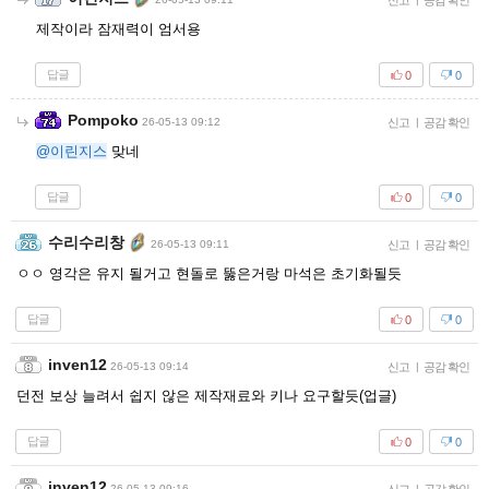
신고
공감 확인
제작이라 잠재력이 엄서용
답글
0
0
Pompoko
26-05-13 09:12
신고
|
공감 확인
@이린지스
맞네
답글
0
0
수리수리창
26-05-13 09:11
신고
|
공감 확인
ㅇㅇ 영각은 유지 될거고 현돌로 뚫은거랑 마석은 초기화될듯
답글
0
0
inven12
26-05-13 09:14
신고
|
공감 확인
던전 보상 늘려서 쉽지 않은 제작재료와 키나 요구할듯(업글)
답글
0
0
inven12
26-05-13 09:16
|