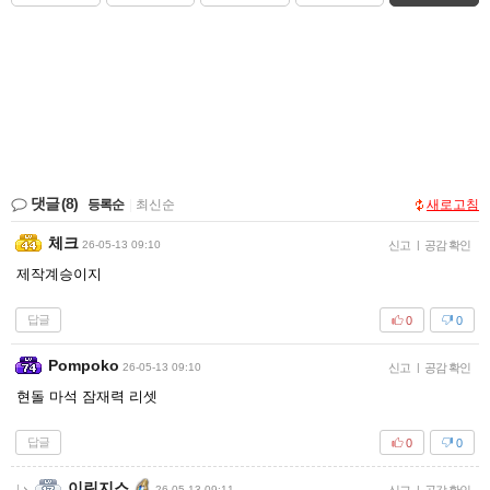
댓글
(8)
등록순
|
최신순
새로고침
체크
26-05-13 09:10
신고
|
공감 확인
제작계승이지
답글
0
0
Pompoko
26-05-13 09:10
신고
|
공감 확인
현돌 마석 잠재력 리셋
답글
0
0
이린지스
26-05-13 09:11
|