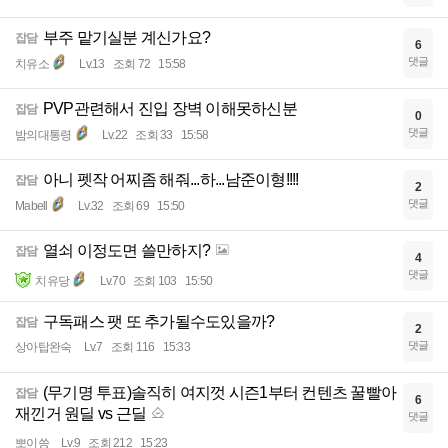
부주 맡기실분 계신가요?
잡담
6
댓글
치유소
Lv.13
조회 72
15:58
PVP관련해서 진입 장벽 이해못하신분
잡담
0
댓글
밤의대통령
Lv.22
조회 33
15:58
아니 펫작 어찌좀 해줘...하...남준이형!!!!
잡담
2
댓글
Mabell
Lv.32
조회 69
15:50
열쇠 이정도면 쓸만하지?
잡담
4
댓글
치유당
Lv.70
조회 103
15:50
구독패스 팻 또 추가될수도있을까?
잡담
2
댓글
상아탑완숙
Lv.7
조회 116
15:33
(무기명 투표)솔직히 여지껏 시즌1부터 컨텐츠 꿀빨아
잡담
6
재낀거 원딜 vs 근딜
댓글
뽀이씅
Lv.9
조회 212
15:23