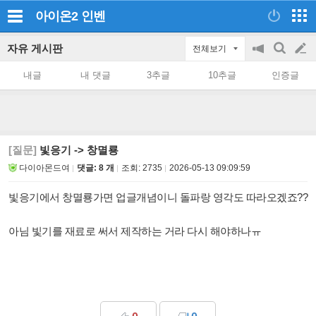
아이온2
인벤
자유 게시판
전체보기
공
검
글
지
색
내글
내 댓글
3추글
10추글
인증글
on/off
쓰
기
[질문]
빛응기 -> 창멸룡
다이아몬드여
댓글: 8 개
조회:
2735
2026-05-13 09:09:59
빛응기에서 창멸룡가면 업글개념이니 돌파랑 영각도 따라오겠죠??
아님 빛기를 재료로 써서 제작하는 거라 다시 해야하나ㅠ