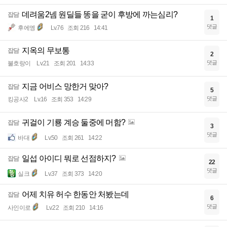
데려움2넴 원딜들 똥을 굳이 후방에 까는심리?
잡담
1
댓글
후에엥
Lv.76
조회 216
14:41
지옥의 무보통
잡담
2
댓글
불호랑이
Lv.21
조회 201
14:33
지금 어비스 망한거 맞아?
잡담
5
댓글
킹공사2
Lv.16
조회 353
14:29
귀걸이 기룡 계승 둘중에 머함?
잡담
3
댓글
바대
Lv.50
조회 261
14:22
일섭 아이디 뭐로 선점하지?
잡담
22
댓글
실크
Lv.37
조회 373
14:20
어제 치유 허수 한동안 처봤는데
잡담
6
댓글
사인이로
Lv.22
조회 210
14:16