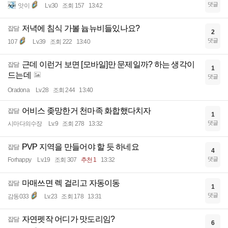
댓글
앗이
Lv.30
조회 157
13:42
저녁에 침식 가볼 늅뉴비들있나요?
잡담
2
댓글
107
Lv.39
조회 222
13:40
근데 이런거 보면 [모바일]만 문제일까? 하는 생각이
잡담
1
드는데
댓글
Oradona
Lv.28
조회 244
13:40
어비스 좆망한거 천마족 화합했다치자
잡담
1
댓글
시마다의수장
Lv.9
조회 278
13:32
PVP 지역을 만들어야 할 듯 하네요
잡담
4
댓글
Forhappy
Lv.19
조회 307
추천 1
13:32
마매쓰면 렉 걸리고 자동이동
잡담
1
댓글
감동033
Lv.23
조회 178
13:31
자연펫작 어디가 맛도리임?
잡담
6