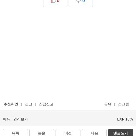
0
0
추천확인
신고
스팸신고
공유
스크랩
메뉴
인장보기
EXP 16%
목록
본문
이전
다음
댓글쓰기