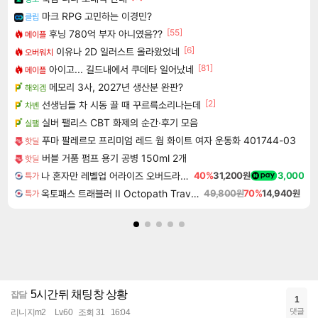
마크 RPG 고민하는 이경민?
클립
[55]
후닝 780억 부자 아니였음??
메이플
[6]
이유나 2D 일러스트 올라왔었네
오버워치
[81]
아이고... 길드내에서 쿠데타 일어났네
메이플
메모리 3사, 2027년 생산분 완판?
해외겜
[2]
선생님들 차 시동 끌 때 꾸르륵소리나는데
차벤
실버 팰리스 CBT 화제의 순간·후기 모음
실팰
푸마 팔레르모 프리미엄 레드 웜 화이트 여자 운동화 401744-03
핫딜
버블 거품 펌프 용기 공병 150ml 2개
핫딜
나 혼자만 레벨업 어라이즈 오버드라이브 디럭스 에디션 Solo Leveling Arise Overdrive Deluxe Edition
40%
31,200원
3,000
특가
옥토패스 트래블러 II Octopath Traveler II
49,800원
70%
14,940원
특가
5시간뒤 채팅창 상황
잡담
1
댓글
리니지m2
Lv.60
조회 31
16:04