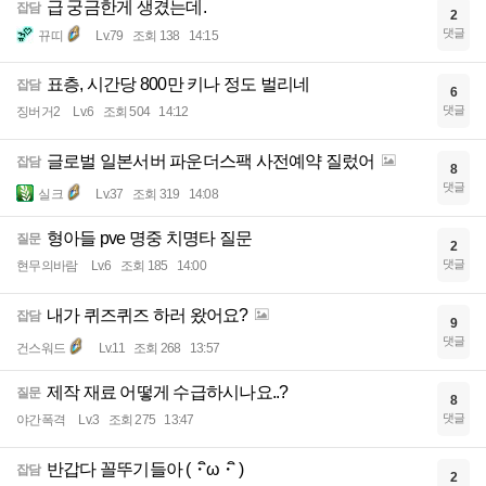
급 궁금한게 생겼는데.
잡담
2
댓글
뀨띠
Lv.79
조회 138
14:15
표층, 시간당 800만 키나 정도 벌리네
잡담
6
댓글
징버거2
Lv.6
조회 504
14:12
글로벌 일본서버 파운더스팩 사전예약 질렀어
잡담
8
댓글
실크
Lv.37
조회 319
14:08
형아들 pve 명중 치명타 질문
질문
2
댓글
현무의바람
Lv.6
조회 185
14:00
내가 퀴즈퀴즈 하러 왔어요?
잡담
9
댓글
건스워드
Lv.11
조회 268
13:57
제작 재료 어떻게 수급하시나요..?
질문
8
댓글
야간폭격
Lv.3
조회 275
13:47
반갑다 꼴뚜기들아 (・ิω・ิ )
잡담
2