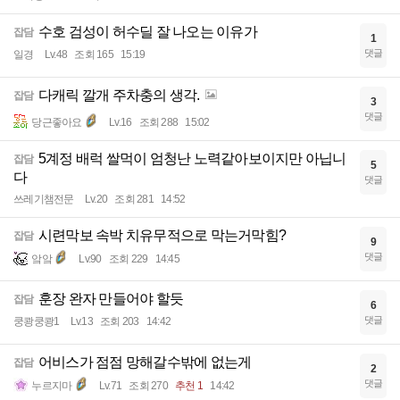
수호 검성이 허수딜 잘 나오는 이유가
잡담
1
댓글
일경
Lv.48
조회 165
15:19
다캐릭 깔개 주차충의 생각.
잡담
3
댓글
당근좋아요
Lv.16
조회 288
15:02
5계정 배럭 쌀먹이 엄청난 노력같아보이지만 아닙니
잡담
5
다
댓글
쓰레기챔전문
Lv.20
조회 281
14:52
시련막보 속박 치유무적으로 막는거막힘?
잡담
9
댓글
앜앜
Lv.90
조회 229
14:45
훈장 완자 만들어야 할듯
잡담
6
댓글
쿵쾅쿵쾅1
Lv.13
조회 203
14:42
어비스가 점점 망해갈수밖에 없는게
잡담
2
댓글
누르지마
Lv.71
조회 270
추천 1
14:42