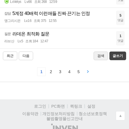
LoVelys
Lv.66
조회 268
12:59
5계정 40배럭 이런애들 진짜 끈기는 인정
잡담
5
댓글
앵그리시은
Lv.16
조회 375
12:55
라데온 최적화 질문
질문
1
댓글
라브산
Lv.5
조회 184
12:47
최근
다음
검색
글쓰기
1
2
3
4
5
로그인
PC화면
퀵링크
설정
청소년보호정책
이용약관
개인정보처리방침
▲
불법촬영물신고안내
(주)