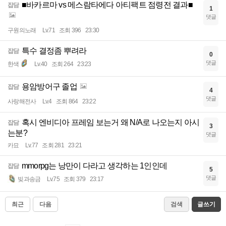
■바카르마 vs 메스람타에다 아티팩트 점령전 결과■
잡담
1
댓글
구원의노래
Lv.71
조회 396
23:30
특수 결정좀 뿌려라
잡담
0
댓글
한색
Lv.40
조회 264
23:23
용암방어구 졸업
잡담
4
댓글
사랑해전사
Lv.4
조회 864
23:22
혹시 엔비디아 프레임 보는거 왜 N/A로 나오는지 아시
잡담
3
는분?
댓글
카묘
Lv.77
조회 281
23:21
mmorpg는 낭만이 다라고 생각하는 1인인데
잡담
5
댓글
빚과송금
Lv.75
조회 379
23:17
최근
다음
검색
글쓰기