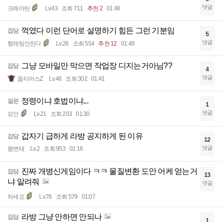
댓글
크레아틴
Lv.43
조회 711
추천 2
01:48
꺽였다 이런 단어로 설명하기 힘든 그런 기분임
잡담
5
댓글
형채팅안친다
Lv.26
조회 554
추천 12
01:48
그냥 모바일만 막으면 작업장 디지는거아님??
잡담
4
댓글
옵티머스Z
Lv.46
조회 302
01:41
정령이냐 호법이냐...
질문
1
댓글
묘안
Lv.21
조회 203
01:30
갑자기 급하게 라방 공지하게 된 이유
잡담
12
댓글
왕변태
Lv.2
조회 953
01:16
진짜 개병신게임이다 ㅋㅋ 물질변환 도안 어케 얻는거
잡담
13
냐 알려줘
댓글
하세요
Lv.76
조회 579
01:07
라방 그냥 안하면 안되나
잡담
1