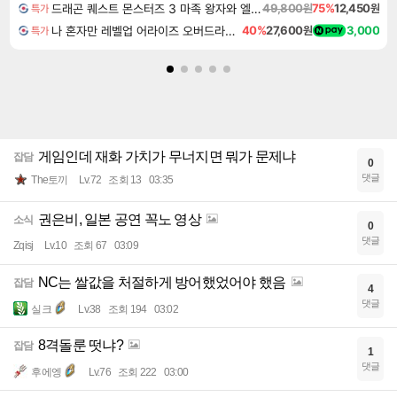
드래곤 퀘스트 몬스터즈 3 마족 왕자와 엘프의 여행 Dragon Quest Monsters The Dark Prince
49,800원
75%
12,450원
특가
나 혼자만 레벨업 어라이즈 오버드라이브 Solo Leveling Arise
40%
27,600원
3,000
특가
게임인데 재화 가치가 무너지면 뭐가 문제냐
잡담
0
댓글
The토끼
Lv.72
조회 13
03:35
권은비, 일본 공연 꼭노 영상
소식
0
댓글
Zqisj
Lv.10
조회 67
03:09
NC는 쌀값을 처절하게 방어했었어야 했음
잡담
4
댓글
실크
Lv.38
조회 194
03:02
8격돌룬 떳냐?
잡담
1
댓글
후에엥
Lv.76
조회 222
03:00