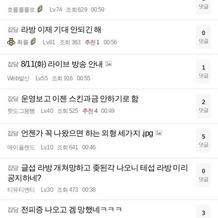
댓글
호롤롤롤로
Lv.74
조회 629
00:59
라방 이제 기대 안되긴 해
잡담
0
댓글
확률
Lv.81
조회 363
추천 1
00:56
8/11(화) 라이브 방송 안내
잡담
1
댓글
Web발신
Lv.55
조회 916
00:55
운영보고 이젠 스킨과금 안하기로 함
잡담
2
댓글
핫도그붕빵
Lv.40
조회 525
추천 4
00:49
언젠가 꼭 나왔으면 하는 외형 세가지 .jpg
잡담
5
댓글
메이플랜드
Lv.10
조회 641
00:46
글섭 라방 개쳐망하고 좆된각 나오니 테섭 라방 미리
잡담
0
공지하네?
댓글
티유티엔티
Lv.30
조회 473
00:38
전피증 나오고 겜 망했네ㅋㅋㅋ
잡담
3