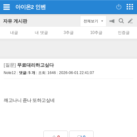
아이온2
인벤
자유 게시판
전체보기
공
검
글
지
색
내글
내 댓글
3추글
10추글
인증글
on/off
쓰
기
[질문]
무료대리하고싶다
Note12
댓글: 5 개
조회:
1646
2026-06-01 22:41:07
깨고나니 쥰나 또하고싶네