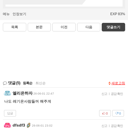
메뉴
인장보기
EXP 83%
목록
본문
이전
다음
댓글쓰기
댓글
(5)
등록순
|
최신순
새로고침
엘리온하자
26-06-01 22:47
신고
|
공감 확인
나도 레기온사람들꺼 해주게
답글
0
0
dfsdf3
26-06-01 23:02
신고
|
공감 확인