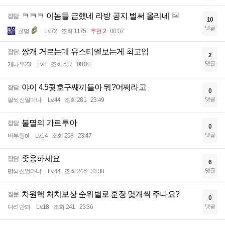
ㅋㅋㅋ 이놈들 급했네 라방 공지 벌써 올리네
잡담
10
댓글
귤멍
Lv.72
조회 1175
추천 2
00:07
짱개 거르는데 유스티엘보는게 최고임
잡담
2
댓글
게나무23
Lv.8
조회 517
00:00
야이 4.5줫호구쌔끼들아 뭐?어쩌라고
잡담
0
댓글
팔뇌신얼마냐
Lv.44
조회 281
23:49
불멸의 가르투아
잡담
0
댓글
바부팅ol
Lv.14
조회 298
23:47
좃옹하세요
잡담
6
댓글
팔뇌신얼마냐
Lv.44
조회 246
23:38
차원핵 처치보상 순위별로 훈장 몇개씩 주나요?
질문
0
댓글
다리만봐
Lv.18
조회 241
23:36