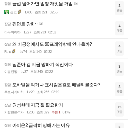
글섭 넘어가면 엄청 재밋을 거임
잡담
2
댓글
실크
Lv.38
조회 221
02:55
펜던트 강화~
잡담
4
댓글
아우야아하
Lv.27
조회 233
02:52
왜 비공정에서도 60프레임밖에 안나올까?
잡담
4
댓글
Ruto
Lv.74
조회 140
02:32
남준아 겜 지금 망하기 직전이다
잡담
3
댓글
이블린짱
Lv.37
조회 340
02:22
모바일을 막거나 표시같은걸로 패널티를준다?
잡담
8
댓글
쿠로사키미치
Lv.20
조회 255
02:19
권성한테 지금 젤 필요한거
잡담
15
댓글
기발한분석가
Lv.30
조회 329
추천 1
01:49
아이온2 급격히 망해가는 이유
잡담
8