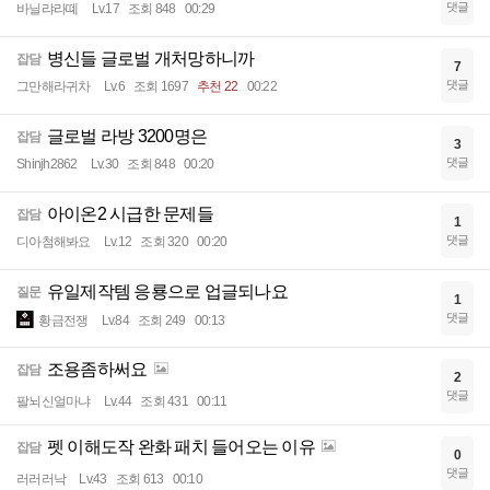
댓글
바닐랴라뗴
Lv.17
조회 848
00:29
병신들 글로벌 개처망하니까
잡담
7
댓글
그만해라귀차
Lv.6
조회 1697
추천 22
00:22
글로벌 라방 3200명은
잡담
3
댓글
Shinjh2862
Lv.30
조회 848
00:20
아이온2 시급한 문제들
잡담
1
댓글
디아첨해봐요
Lv.12
조회 320
00:20
유일제작템 응룡으로 업글되나요
질문
1
댓글
황금전쟁
Lv.84
조회 249
00:13
조용좀하써요
잡담
2
댓글
팔뇌신얼마냐
Lv.44
조회 431
00:11
펫 이해도작 완화 패치 들어오는 이유
잡담
0
댓글
러러러낙
Lv.43
조회 613
00:10