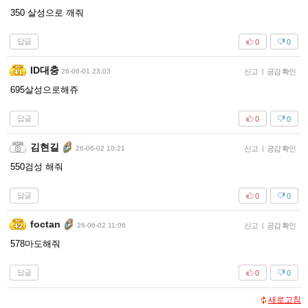
350 살성으로 깨줘
답글
0
0
ID대충
26-06-01 23:03
신고
|
공감 확인
695살성으로해쥬
답글
0
0
김현길
26-06-02 10:21
신고
|
공감 확인
550검성 해줘
답글
0
0
foctan
26-06-02 11:06
신고
|
공감 확인
578마도해줘
답글
0
0
새로고침