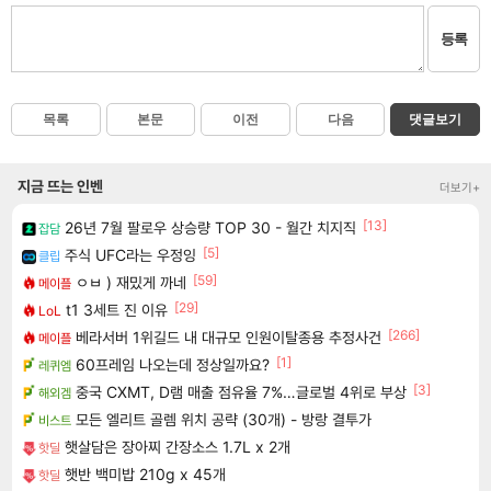
등록
목록
본문
이전
다음
댓글보기
지금 뜨는 인벤
더보기+
[13]
26년 7월 팔로우 상승량 TOP 30 - 월간 치지직
잡담
[5]
주식 UFC라는 우정잉
클립
[59]
ㅇㅂ ) 재밌게 까네
메이플
[29]
t1 3세트 진 이유
LoL
[266]
베라서버 1위길드 내 대규모 인원이탈종용 추정사건
메이플
[1]
60프레임 나오는데 정상일까요?
레퀴엠
[3]
중국 CXMT, D램 매출 점유율 7%…글로벌 4위로 부상
해외겜
모든 엘리트 골렘 위치 공략 (30개) - 방랑 결투가
비스트
햇살담은 장아찌 간장소스 1.7L x 2개
핫딜
햇반 백미밥 210g x 45개
핫딜