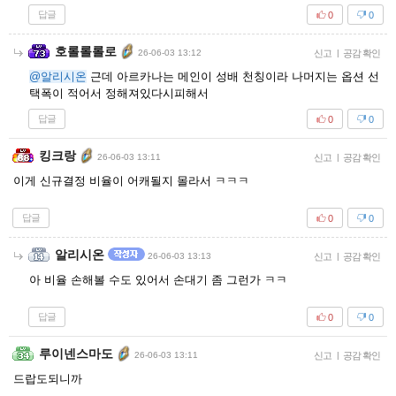
답글
0
0
호롤롤롤로
26-06-03 13:12
신고
|
공감 확인
@알리시온
근데 아르카나는 메인이 성배 천칭이라 나머지는 옵션 선
택폭이 적어서 정해져있다시피해서
답글
0
0
킹크랑
26-06-03 13:11
신고
|
공감 확인
이게 신규결정 비율이 어캐될지 몰라서 ㅋㅋㅋ
답글
0
0
알리시온
26-06-03 13:13
신고
|
공감 확인
아 비율 손해볼 수도 있어서 손대기 좀 그런가 ㅋㅋ
답글
0
0
루이넨스마도
26-06-03 13:11
신고
|
공감 확인
드랍도되니까