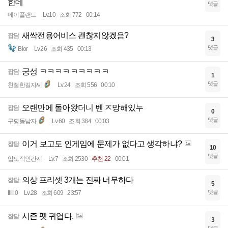
한데
댓글
메이플랜드
Lv.10
조회 772
00:14
새싹전용어비스 괜찮지않겠음?
잡담
3
댓글
Bior
Lv.26
조회 435
00:13
궁성 ㅋㅋㅋㅋㅋㅋㅋㅋㅋ
잡담
1
댓글
친절한길자씨
Lv.24
조회 556
00:10
오랜만에 돌아왔더니 벤 ㅈ망해있누
잡담
0
댓글
구평동남자
Lv.60
조회 384
00:03
이거 보고도 인게임에 문제가 없다고 생각하냐?
잡담
10
댓글
압도적인간지
Lv.7
조회 2530
추천 22
00:01
의상 프리셋 3개는 진짜 너무하다
잡담
5
댓글
Illlll0
Lv.28
조회 609
23:57
시즌 펫 귀엽다.
잡담
3