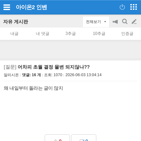
아이온2
인벤
자유 게시판
전체보기
공
검
글
지
색
내글
내 댓글
3추글
10추글
인증글
on/off
쓰
기
[질문]
어차피 초월 결정 물변 되지않나??
알리시온
댓글: 16 개
조회:
1070
2026-06-03 13:04:14
왜 내일부터 돌라는 글이 많지