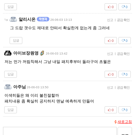
답글
0
0
알리시온
26-06-03 13:13
신고
|
공감 확인
그 드랍 갯수도 제대로 안떠서 확실한게 없는게 좀 그러네
답글
0
0
아이브장원영
26-06-03 13:42
신고
|
공감 확인
저는 먼가 꺼림칙해서 그냥 내일 패치후부터 돌라구여 초월은
답글
0
0
아주님
26-06-03 13:50
신고
|
공감 확인
이색히들은 왜 이리 불친절할까
패치내용 좀 확실히 공지하지 맨날 예측하게 만들어
답글
0
0
새로고침