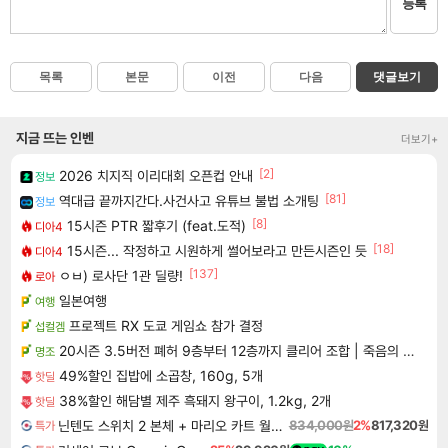
등록
목록
본문
이전
다음
댓글보기
지금 뜨는 인벤
더보기+
[2]
2026 치지직 이리대회 오픈컵 안내
정보
[81]
역대급 끝까지간다.사건사고 유튜브 불법 소개팅
정보
[8]
15시즌 PTR 짧후기 (feat.도적)
디아4
[18]
15시즌... 작정하고 시원하게 썰어보라고 만든시즌인 듯
디아4
[137]
ㅇㅂ) 로사단 1관 딜량!
로아
일본여행
여행
프로젝트 RX 도쿄 게임쇼 참가 결정
섭컬겜
20시즌 3.5버전 폐허 9층부터 12층까지 클리어 조합 | 죽음의 노래와 바닷속 폐허 |
명조
49%할인 집밥에 소곱창, 160g, 5개
핫딜
38%할인 해담별 제주 흑돼지 왕구이, 1.2kg, 2개
핫딜
닌텐도 스위치 2 본체 + 마리오 카트 월드 + 포켓몬 포코피아 번들
834,000원
2%
817,320원
특가