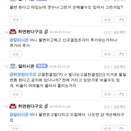
물변 된다고 떠있는데 갯수나 그런거 손해볼수도 있어서 그런거임?
답글
0
0
하면된다구요
26-06-03 13:12
신고
|
공감 확인
@알리시온
아니 물변이고뭐고 신규결정조각이 추가되는거자나
추가야 추가
답글
0
0
알리시온
26-06-03 13:16
신고
|
공감 확인
@하면된다구요
고결한결정(구) -> 빛나는고결한결정(신) 이거로 물질
변환 된다고 공지에 있다니까? 전에 가지고 있던거로 바꿀수도 있
게. 비율이 어케될지 몰라서 쫄리는거지
답글
0
0
하면된다구요
26-06-03 13:20
신고
|
공감 확인
@알리시온
아니 물변은그렇다치고 드랍에서 나오면 걍 개손해라구
요
답글
0
0