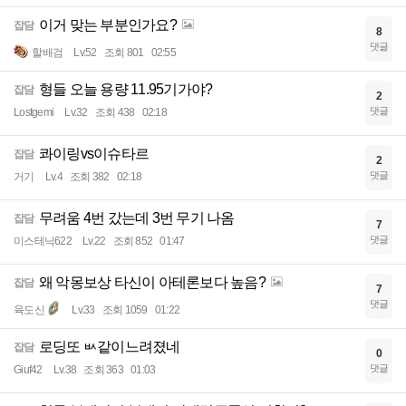
이거 맞는 부분인가요?
잡담
8
댓글
할배검
Lv.52
조회 801
02:55
형들 오늘 용량 11.95기가야?
잡담
2
댓글
Lostgemi
Lv.32
조회 438
02:18
콰이링vs이슈타르
잡담
2
댓글
거기
Lv.4
조회 382
02:18
무려움 4번 갔는데 3번 무기 나옴
잡담
7
댓글
미스테닉622
Lv.22
조회 852
01:47
왜 악몽보상 타신이 아테론보다 높음?
잡담
7
댓글
육도신
Lv.33
조회 1059
01:22
로딩또 ㅄ같이느려졌네
잡담
0
댓글
Giuf42
Lv.38
조회 363
01:03