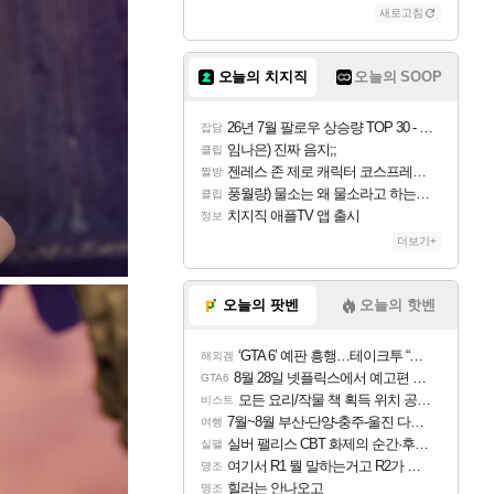
새로고침
오늘의 치지직
오늘의 SOOP
26년 7월 팔로우 상승량 TOP 30 - 월간 치지직
잡담
임나은) 진짜 음지;;
클립
젠레스 존 제로 캐릭터 코스프레한 꽁주
짤방
풍월량) 물소는 왜 물소라고 하는거야? 아! 그만 ㅋㅋ
클립
치지직 애플TV 앱 출시
정보
더보기+
오늘의 팟벤
오늘의 핫벤
‘GTA 6’ 예판 흥행…테이크투 “내부 예상 크게 넘어”
해외겜
8월 28일 넷플릭스에서 예고편 공개 예정
GTA6
모든 요리/작물 책 획득 위치 공략 (36개) - 미식가 도전과제
비스트
7월~8월 부산-단양-충주-울진 다녀왔어요~
여행
실버 팰리스 CBT 화제의 순간·후기 모음
실팰
여기서 R1 뭘 말하는거고 R2가 뭘말하는걸까요?
명조
힐러는 안나오고
명조