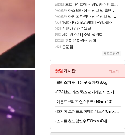
포트나이트에서 명일방주 엔드필드 [펠리카] 판매 예정
섭컬겜
아스오라 성우 정보 및 출연작 모음
아스오라
아키츠 아키나 성우 정보 및 주요 필모
아스오라
1세대 K7 3.5NA인데 LF쏘나타 2.0NA 기변하면 유류비 절약이 얼마나 될까요..?
차벤
선녀바위해수욕장
여행
세계관 소개 | 소명 상인회
명조
귀여운 아일릿 원희
걸그룹
운문댐
여행
새로고침
핫딜
게시판
더보기+
크리스피 허니 눈꽃 쌀과자 850g
62%할인!가쯔 쿡스 전자레인지 찜기 라면용기 특대, 다크그레이, 1L, 2개
아몬드브리즈 언스위트 950ml x 10개
조지아 크래프트 아메리카노 470ml x 24개
스파클 천연암반수 500ml x 40개