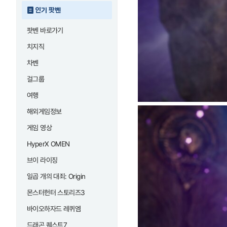
인기 팟벤
팟벤 바로가기
치지직
차벤
걸그룹
여행
해외게임정보
게임 영상
HyperX OMEN
브이 라이징
일곱 개의 대죄: Origin
몬스터헌터 스토리즈3
바이오하자드 레퀴엠
드래곤 퀘스트7