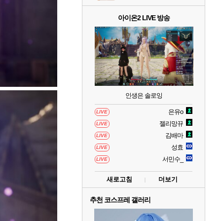
아이온2 LIVE 방송
인생은 솔로잉
은유o
LIVE
젤리망뀨
LIVE
김배마
LIVE
성효
LIVE
서민수_
LIVE
새로고침
더보기
추천 코스프레 갤러리