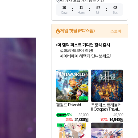
참가자 모집까지 남은 기간
10
11
57
00
Days
Hours
Min
Sec
게임 핫딜 (PC/스팀)
스토어+
더 렐릭 퍼스트 가디언 정식 출시
설화x하드코어 액션!
네이버페이 혜택과 만나보세요!
베데스다 40주년 기념 할인 중!
인벤게임즈 8월 특별 할인!
드래곤소드: 어웨이크닝 입점!
문명 7 특별 할인!
마블 투혼 파이팅 소울즈 정식출시!
귀무자: 검의 길 예약 판매 중!
비스트 오브 리인카네이션 정식 출시!
커세어 코브 출시 기념 할인!
캡콤 프렌차이즈 할인 진행 중!
캡콤 일부 상품 상시 할인
스타워즈 은하계 레이서
로블록스 기프트 카드 공식 입점
베데스다의 명작들을
인기 퍼블리셔 모음!
스팀으로 만나는 드래곤소드!
조선&고려 DLC 출시 예정
마블 히어로 총 출동&화려한 격투!
10% 할인과
게임프릭 신작 IP
해적'섬'을 발전시키자!
몬헌, 바하 등 인기 IP를
몬헌 와일즈 & 드래곤즈 도그마2
인벤게임즈에서 10% 추가 적립
Robux를 가장 안전하고
40주년 프로모션으로 만나보세요!
최대 90% 할인가를 만나보세요!
네이버혜택과 함께 만나보세요!
50%할인&추가 적립까지!
네이버 포인트 혜택까지!
이니&베니 혜택까지!
네이버 혜택가와 함께 예약하세요!
할인&네이버혜택으로 만나보세요!
할인가에 만나보세요!
일부 에디션 상시 할인!
혜택으로 예약 판매 중
편안하게 충전하세요
팰월드 Palworld
옥토패스 트래블러
II Octopath Traveler I
I
5%
32,000
49,800
25%
24,000원
70%
14,940원