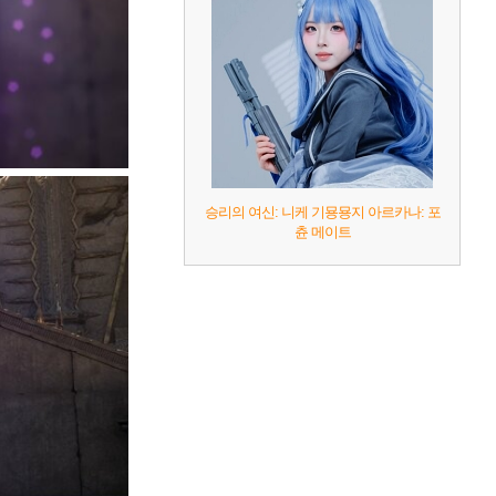
승리의 여신: 니케 기묭묭지 아르카나: 포
츈 메이트