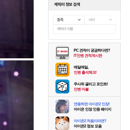
캐릭터 정보 검색
종족
서버
PC 견적이 궁금하다면?
IT인벤 견적게시판
매일매일,
인벤 출석체크!
주사위 굴리고 포인트!
인벤 마블
연동하면 아이온2 인장!
아이온 인장 인증 페이지
아이온2 처음이라면?
아이온2 정보 모음