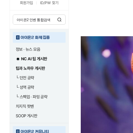
회원가입
ID/PW 찾기
아이온2 화제 집중
정보 · 뉴스 모음
NC AI 팁 게시판
팁과 노하우 게시판
└
던전 공략
└
성역 공략
└
스펙업 · 파밍 공략
치지직 팟벤
SOOP 게시판
아이온2 커뮤니티