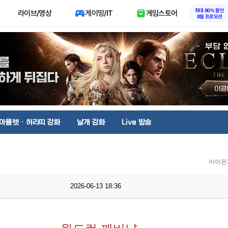
최대 90% 할인
라이브/영상
게이밍/IT
게임스토어
8월 프로모션
아뮬렛 · 허리띠 강화
날개 강화
Live 방송
아이온
2026-06-13 18:36