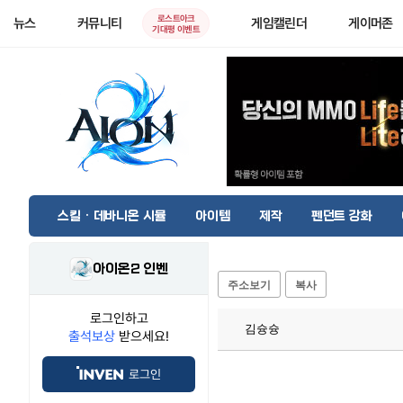
로스트아크
뉴스
커뮤니티
게임캘린더
게이머존
기대평 이벤트
스킬 · 데바니온 시뮬
아이템
제작
펜던트 강화
아이온2 인벤
주소보기
복사
로그인하고
김슝슝
출석보상
받으세요!
로그인