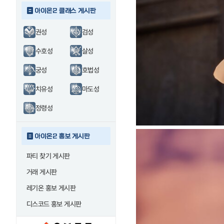
아이온2 클래스 게시판
권성
검성
수호성
살성
궁성
호법성
치유성
마도성
정령성
아이온2 홍보 게시판
파티 찾기 게시판
거래 게시판
레기온 홍보 게시판
디스코드 홍보 게시판