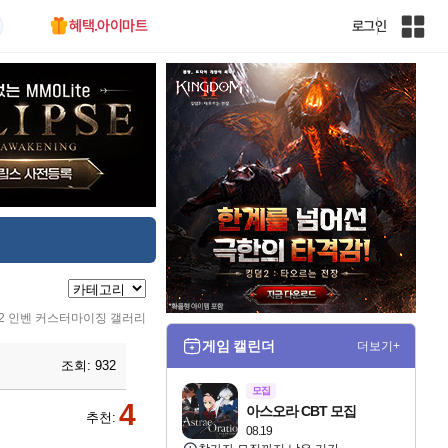
혜택.아이마트
로그인
인
벤
전
체
사
이
트
맵
2 인벤 커스터마이징 갤러리
게임 캘린더
더보기+
조회:
932
모집
4
아스오라 CBT 모집
추천:
08.19