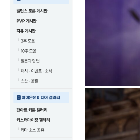
밸런스 토론 게시판
PVP 게시판
자유 게시판
└
3추 모음
└
10추 모음
└
질문과 답변
└
패치 · 이벤트 · 소식
└
스샷 · 움짤
아이온2 미디어 갤러리
팬아트 카툰 갤러리
커스터마이징 갤러리
└
커마 소스 공유