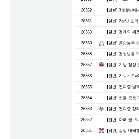
26362
[일반]
3개월만에
26361
[일반]
2분만 도와
[일반]
검게의 새
26360
26359
[일반]
용암늘무 
26358
[일반]
검성님들 2
26357
[일반]
지방 검성 
[일반]
기ㄴㅅㅈx
26356
[일반]
전피증 날개
26355
26354
[일반]
형들 중층 
26353
[일반]
전피증 강타 
26352
[일반]
아래 글보니
26351
[일반]
검성 내찍