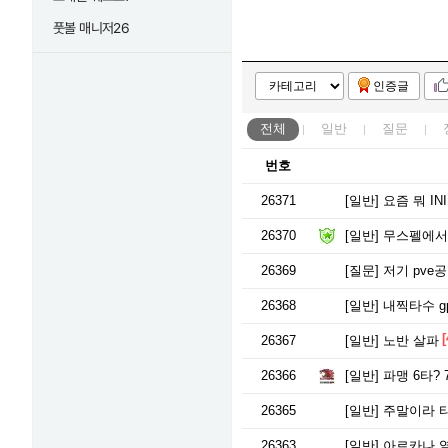
풋볼 매니저26
인증글
전체
일반
질문
번호
26371
[일반]
요즘 뭐 IN
26370
[일반]
무스펠에서 
26369
[질문]
저기 pve
26368
[일반]
내찍타수 gp
[
26367
[일반]
노반 살파
26366
[일반]
파맹 6타?
26365
[일반]
주말이라 
26363
[일반]
아르카나 