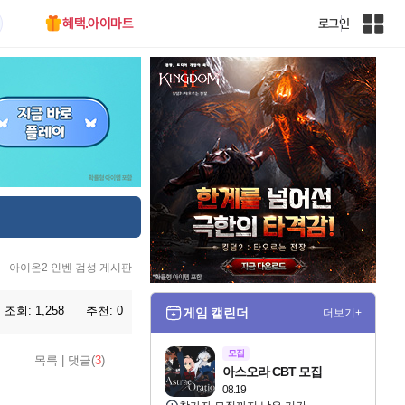
혜택.아이마트
로그인
인
벤
전
체
사
이
트
맵
아이온2 인벤 검성 게시판
조회:
1,258
추천:
0
게임 캘린더
더보기+
모집
목록
|
댓글(
3
)
아스오라 CBT 모집
08.19