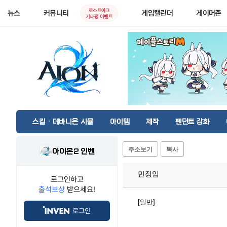
로스트아크
뉴스
커뮤니티
게임캘린더
게이머존
기대평 이벤트
스킬 · 데바니온 시뮬
아이템
제작
펜던트 강화
주소보기
복사
아이온2 인벤
민정임
로그인하고
출석보상
받으세요!
[일반]
로그인