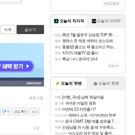
새로고침
오늘의 치지직
오늘의 SOOP
목록
글쓰기
26년 7월 팔로우 상승량 TOP 30 - 월간 치지직
잡담
젠레스 존 제로 캐릭터 코스프레한 꽁주
짤방
풍월량) 물소는 왜 물소라고 하는거야? 아! 그만 ㅋㅋ
클립
치지직 애플TV 앱 출시
정보
룩삼 니니 초대석 안내
정보
더보기+
오늘의 팟벤
오늘의 핫벤
[여행_국내] 남해 독일마을
여행
새로고침
귀여운 아일릿 원희
걸그룹
아반테 2.0 자연흡기?
차벤
감
0
공감 확인
신고
캐릭터 소개 - 카가미하라 하루
아스오라
중국 CXMT, D램 매출 점유율 7%…글로벌 4위로 부상
해외겜
선생님들 차 시동 끌 때 꾸르륵소리나는데
차벤
답글
아스오라 성우 정보 및 출연작 모음
아스오라