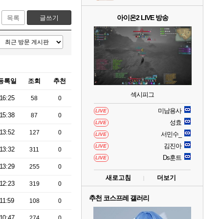
아이온2 LIVE 방송
목록
글쓰기
등록일
조회
추천
섹시피그
16:25
58
0
미남용사
LIVE
15:38
87
0
성효
LIVE
13:52
127
0
서민수_
LIVE
김진아
LIVE
13:32
311
0
Ds훈트
LIVE
13:29
255
0
새로고침
더보기
12:23
319
0
추천 코스프레 갤러리
11:59
108
0
10:47
274
0