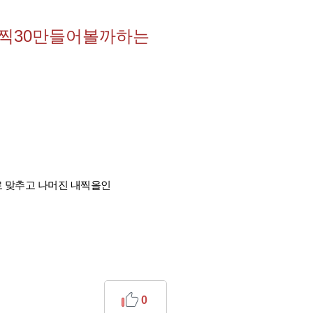
내찍30만들어볼까하는
으로 맞추고 나머진 내찍올인
0