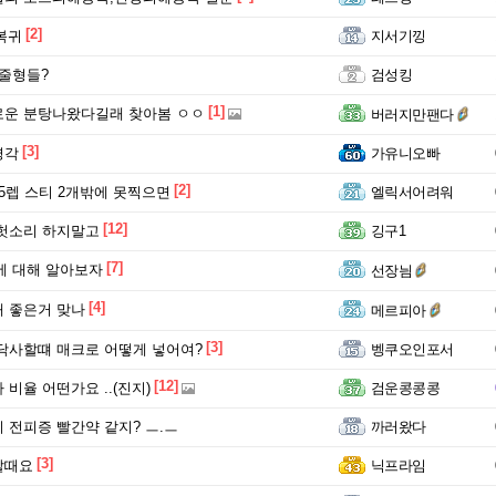
[2]
복귀
지서기낑
줄형들?
검성킹
[1]
로운 분탕나왔다길래 찾아봄 ㅇㅇ
버러지만팬다
[3]
영각
가유니오빠
[2]
5렙 스티 2개밖에 못찍으면
엘릭서어려워
[12]
헛소리 하지말고
깅구1
[7]
에 대해 알아보자
선장늼
[4]
 좋은거 맞나
메르피아
[3]
닥사할떄 매크로 어떻게 넣어여?
벵쿠오인포서
[12]
비율 어떤가요 ..(진지)
검운콩콩콩
 전피증 빨간약 같지? ㅡ.ㅡ
까러왔다
[3]
할때요
닉프라임