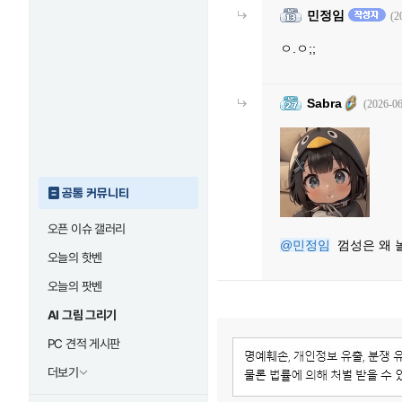
민정임
(2
ㅇ.ㅇ;;
Sabra
(2026-06
공통 커뮤니티
오픈 이슈 갤러리
@민정임
껌성은 왜 
오늘의 핫벤
오늘의 팟벤
AI 그림 그리기
PC 견적 게시판
더보기