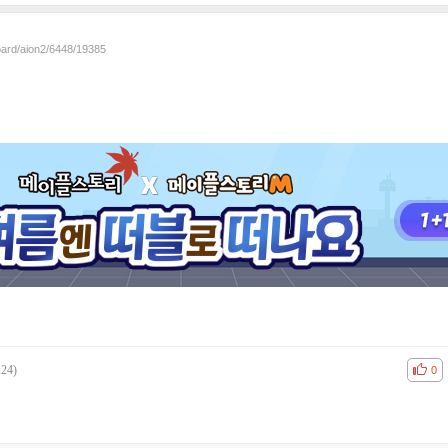
oard/aion2/6448/19385
:24)
공감
비공
0