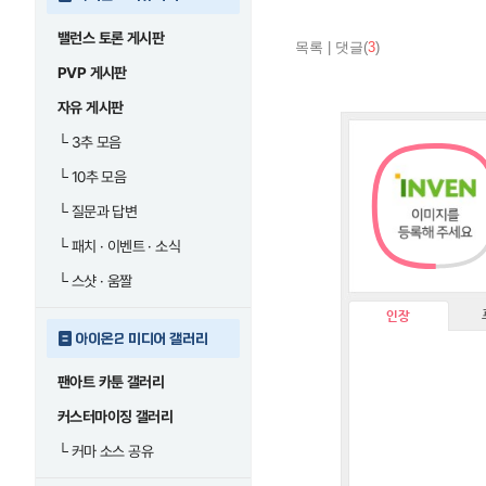
밸런스 토론 게시판
목록
|
댓글(
3
)
PVP 게시판
자유 게시판
└
3추 모음
└
10추 모음
└
질문과 답변
└
패치 · 이벤트 · 소식
└
스샷 · 움짤
인장
아이온2 미디어 갤러리
팬아트 카툰 갤러리
커스터마이징 갤러리
└
커마 소스 공유