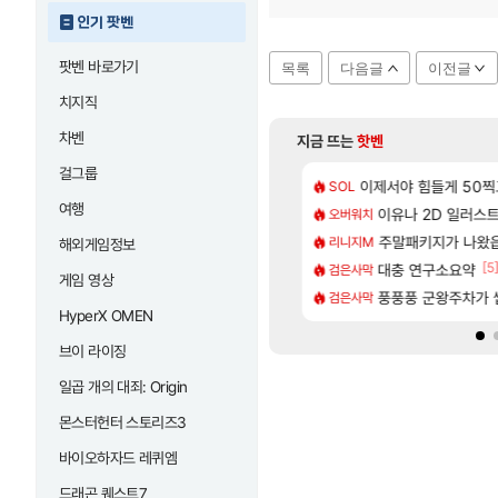
인기 팟벤
팟벤 바로가기
목록
다음글
이전글
치지직
차벤
지금 뜨는
핫벤
걸그룹
[55]
80억 부자 아니였음??
키츠 아키나 성우 정보 및 주요 필모
이제서야 힘들게 50찍고
모든 엘리트 골렘 위
SOL
비스트
여행
[1]
[86]
 스펙으로 삐져서 매주 수로 10만점 치고있으면 ㅋㅋ
_국내] 남해 독일마을
이유나 2D 일러스
카가미하라 하루 
오버워치
아스오라
[5]
키지 결과.....
로그 테스트를 마치고.. (feat. 리아)
주말패키지가 나왔
모든 요리/작물 책 획득 
리니지M
비스트
해외게임정보
[81]
[5
.. 길드내에서 쿠데타 일어났네
 28일 넷플릭스에서 예고편 공개 예정
선녀바위해수욕장
대충 연구소요약
검은사막
여행
게임 영상
[96]
짜 뭐라는거야?
바우에라 업그레이드 아이템 획득 위치 공략 (89개)
라스트 에포크 시즌5 
풍풍풍 군왕주차가 씹
검은사막
PV
HyperX OMEN
브이 라이징
일곱 개의 대죄: Origin
몬스터헌터 스토리즈3
바이오하자드 레퀴엠
드래곤 퀘스트7