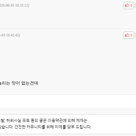
026-06-03 16:33:12)
공감
비공
0
-03 16:42:42)
공감
비공
0
놀리는 맛이 없는건데