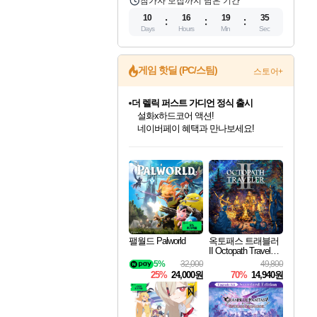
참가자 모집까지 남은 기간
10
16
19
34
Days
Hours
Min
Sec
게임 핫딜 (PC/스팀)
스토어+
더 렐릭 퍼스트 가디언 정식 출시
설화x하드코어 액션!
네이버페이 혜택과 만나보세요!
인벤게임즈 8월 특별 할인!
드래곤소드: 어웨이크닝 입점!
문명 7 특별 할인!
마블 투혼 파이팅 소울즈 정식출시!
귀무자: 검의 길 예약 판매 중!
비스트 오브 리인카네이션 정식 출시!
커세어 코브 출시 기념 할인!
베데스다 40주년 기념 할인 중!
캡콤 프렌차이즈 할인 진행 중!
캡콤 일부 상품 상시 할인
스타워즈 은하계 레이서
로블록스 기프트 카드 공식 입점
인기 퍼블리셔 모음!
스팀으로 만나는 드래곤소드!
조선&고려 DLC 출시 예정
마블 히어로 총 출동&화려한 격투!
10% 할인과
게임프릭 신작 IP
해적'섬'을 발전시키자!
베데스다의 명작들을
몬헌, 바하 등 인기 IP를
몬헌 와일즈 & 드래곤즈 도그마2
인벤게임즈에서 10% 추가 적립
Robux를 가장 안전하고
최대 90% 할인가를 만나보세요!
네이버혜택과 함께 만나보세요!
50%할인&추가 적립까지!
네이버 포인트 혜택까지!
이니&베니 혜택까지!
네이버 혜택가와 함께 예약하세요!
할인&네이버혜택으로 만나보세요!
40주년 프로모션으로 만나보세요!
할인가에 만나보세요!
일부 에디션 상시 할인!
혜택으로 예약 판매 중
편안하게 충전하세요
팰월드 Palworld
옥토패스 트래블러
II Octopath Traveler I
I
5%
32,000
49,800
25%
24,000원
70%
14,940원