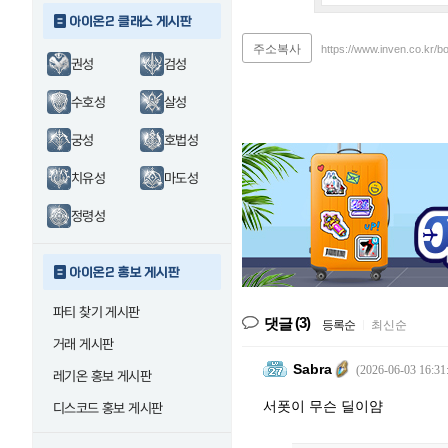
아이온2 클래스 게시판
주소복사
https://www.inven.co.kr/b
권성
검성
수호성
살성
궁성
호법성
치유성
마도성
정령성
아이온2 홍보 게시판
파티 찾기 게시판
(3)
댓글
등록순
|
최신순
거래 게시판
Sabra
(2026-06-03 16:31
레기온 홍보 게시판
서폿이 무슨 딜이얌
디스코드 홍보 게시판