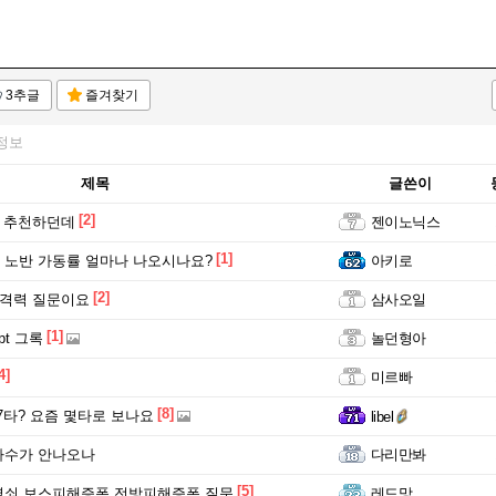
3추글
즐겨찾기
정보
제목
글쓴이
[2]
I 추천하던데
젠이노닉스
[1]
노반 가동률 얼마나 나오시나요?
아키로
[2]
공격력 질문이요
삼사오일
[1]
t 그록
놀던형아
4]
미르빠
[8]
 7타? 요즘 몇타로 보나요
libel
타수가 안나오나
다리만봐
[5]
열쇠 보스피해증폭,전방피해증폭 질문
레드망