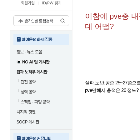
회원가입
ID/PW 찾기
이참에 pve충 
데 어떰?
아이온2 화제 집중
정보 · 뉴스 모음
NC AI 팁 게시판
팁과 노하우 게시판
└
던전 공략
살파,노반,공준 25~27쯤
pve만해서 충적은 20 정도?
└
성역 공략
└
스펙업 · 파밍 공략
치지직 팟벤
SOOP 게시판
아이온2 커뮤니티