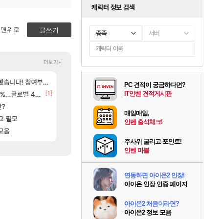
캐릭터 정보 검색
맨위로
글쓰기
종족
서버
더보기+
[254]
[55]
 추정사건
여부터 추첨까지????
후닝 780억 부자 아니였음??
아키츠 아키나 성우 정보 및 주요 필모
메이플
아스오라
PC 견적이 궁금하다면?
[1]
[1]
[
글로벌 4위로 부상
환산 13만 스펙으로 삐져서 매주 수로 10만점 치고있으면 ㅋㅋ
[여행_국내] 남해 독일마을
IT인벤 견적게시판
메이플
여행
[5]
판?
주말패키지 결과.....
프롤로그 테스트를 마치고.. (feat. 리아)
리니지M
리밋제로
매일매일,
[17]
[81]
..
요 필모
아이고... 길드내에서 쿠데타 일어났네
8월 28일 넷플릭스에서 예고편 공개 예정
메이플
GTA6
인벤 출석체크!
[187]
[96]
니다
모음
이거 진짜 뭐라는거야?
모든 바우에라 업그레이드 아이템 획득 위치 공략 (89
메이플
비스트
주사위 굴리고 포인트!
인벤 마블
연동하면 아이온2 인장!
아이온 인장 인증 페이지
아이온2 처음이라면?
아이온2 정보 모음