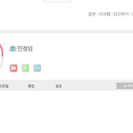
공유
스크랩
신고하기
민정임
프로필
랭킹
칭호