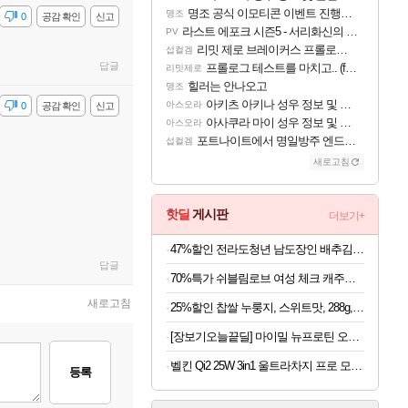
명조 공식 이모티콘 이벤트 진행해봤습니다! 참여부터 추첨까지????
명조
감
0
공감 확인
신고
라스트 에포크 시즌5 - 서리화신의 분노 티저
PV
리밋 제로 브레이커스 프롤로그 테스트 후기 영상 업로드
섭컬겜
답글
프롤로그 테스트를 마치고.. (feat. 리아)
리밋제로
힐러는 안나오고
명조
아키츠 아키나 성우 정보 및 주요 필모
아스오라
감
0
공감 확인
신고
아사쿠라 마이 성우 정보 및 주요 필모
아스오라
포트나이트에서 명일방주 엔드필드 [펠리카] 판매 예정
섭컬겜
새로고침
핫딜
게시판
더보기+
47%할인 전라도청년 남도장인 배추김치, 5kg, 1박스
답글
70%특가 쉬블림로브 여성 체크 캐주얼 상하의 세트 안드리 GW1780, FREE, 1세트
새로고침
25%할인 찹쌀 누룽지, 스위트맛, 288g, 4개
[장보기오늘끝딜] 마이밀 뉴프로틴 오리지널 단백질음료 190ml, 30개
벨킨 Qi2 25W 3in1 울트라차지 프로 모듈형 고속 무선 충전기 WIZ052kr 갤럭시S26 아이폰17 호환
등록