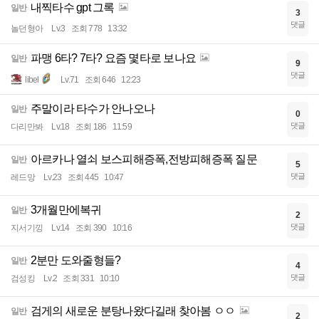
내찍타수 gpt 그록
일반
3
댓글
놀던형아
Lv.3
조회 778
13:32
파맹 6타? 7타? 요즘 몇타로 보나요
일반
9
댓글
libel
Lv.71
조회 646
12:23
주말이라 타수가 안나오나
일반
0
댓글
다리만봐
Lv.18
조회 186
11:59
아르카나 열쇠 보스피해증폭,전방피해증폭 질문
일반
5
댓글
레드망
Lv.23
조회 445
10:47
3개월만에복귀
일반
2
댓글
지서기낑
Lv.14
조회 390
10:16
2분만 도와줄형들?
일반
4
댓글
검성킹
Lv.2
조회 331
10:10
검게의 새로운 분탕나왔다길래 찾아봄 ㅇㅇ
일반
2