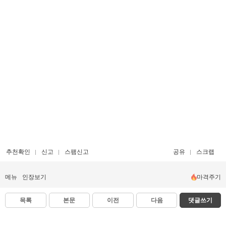
추천확인
신고
스팸신고
공유
스크랩
메뉴
인장보기
마격주기
목록
본문
이전
다음
댓글쓰기