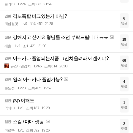
올리뱌
Lv.24
조회 272
21:54
격노폭팔 버그있는거 아님?
일반
6
댓글
개십겉멋
Lv.9
조회 452
21:28
강해지고 싶어요 형님들 조언 부탁드립니다 ㅠㅠ
질문
18
댓글
깨을
Lv.1
조회 421
21:09
아르카나 졸업되는지좀 그만쳐올려라 에겐이냐?
일반
66
댓글
유스티엘김치
Lv.65
조회 614
20:00
열쇠 아르카나 졸업가능?
일반
4
댓글
분노성
Lv.23
조회 405
19:52
pvp 이해도
일반
1
댓글
덕배야
Lv.1
조회 187
19:29
스킬 / 마매 셋팅
일반
2
댓글
미르빠
Lv.1
조회 592
19:26