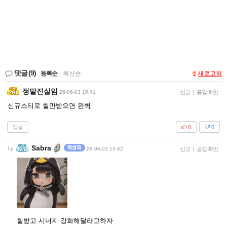
댓글
(9)
등록순
|
최신순
새로고침
정말진실임
26-06-03 15:41
신고
|
공감 확인
신규스티로 힐만받으면 완벽
답글
0
0
Sabra
26-06-03 15:42
신고
|
공감 확인
힐받고 시너지 강화해달라고하자