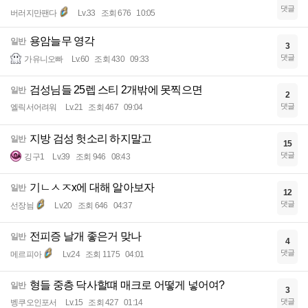
댓글
버러지만팬다
Lv.33
조회 676
10:05
용암늘무 영각
일반
3
댓글
가유니오빠
Lv.60
조회 430
09:33
검성님들 25렙 스티 2개밖에 못찍으면
일반
2
댓글
엘릭서어려워
Lv.21
조회 467
09:04
지방 검성 헛소리 하지말고
일반
15
댓글
깅구1
Lv.39
조회 946
08:43
기ㄴㅅㅈx에 대해 알아보자
일반
12
댓글
선장늼
Lv.20
조회 646
04:37
전피증 날개 좋은거 맞나
일반
4
댓글
메르피아
Lv.24
조회 1175
04:01
형들 중층 닥사할떄 매크로 어떻게 넣어여?
일반
3
댓글
벵쿠오인포서
Lv.15
조회 427
01:14