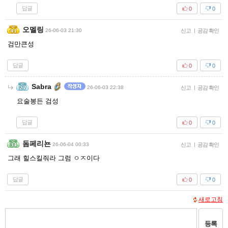
답글
0
0
오멜링
26-06-03 21:30
신고
|
공감 확인
검만큰성
답글
0
0
Sabra
26-06-03 22:38
신고
|
공감 확인
요술봉든 검성
답글
0
0
돔페리뇬
26-06-04 00:33
신고
|
공감 확인
그래 힐스킬줘라 그럼 ㅇㅈ이다
답글
0
0
새로고침
등록