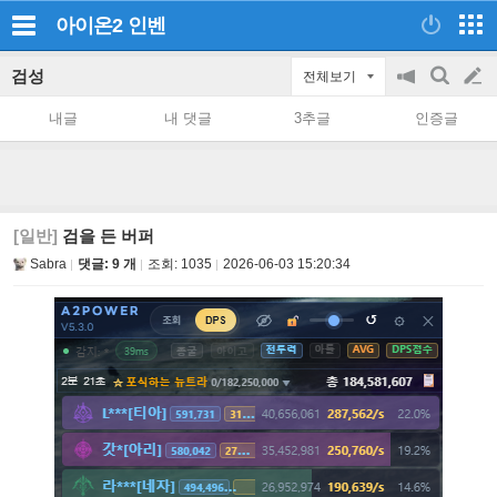
아이온2
인벤
검성
전체보기
공
검
글
지
색
내글
내 댓글
3추글
인증글
on/off
쓰
기
[일반]
검을 든 버퍼
Sabra
댓글: 9 개
조회:
1035
2026-06-03 15:20:34