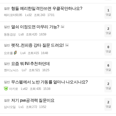
형들 예리한일격안쓰면 우클꾹만하나요?
질문
1
댓글
해리포터9195
Lv.32
조회 243
17:01
열쇠 이정도면 마무리 가능?
일반
2
댓글
동동검성
Lv.8
조회 420
16:59
펫작..전피증 강타 질문 드려요!
일반
0
댓글
요르를
Lv.4
조회 415
16:48
요즘 뭐 INI 추천하던데
일반
6
댓글
젠이노닉스
Lv.7
조회 521
16:25
무스펠에서 노반 가동률 얼마나 나오시나요?
일반
2
댓글
아키로
Lv.62
조회 435
15:38
저기 pve공격력 질문이요
질문
2
댓글
삼사오일
Lv.1
조회 272
13:52