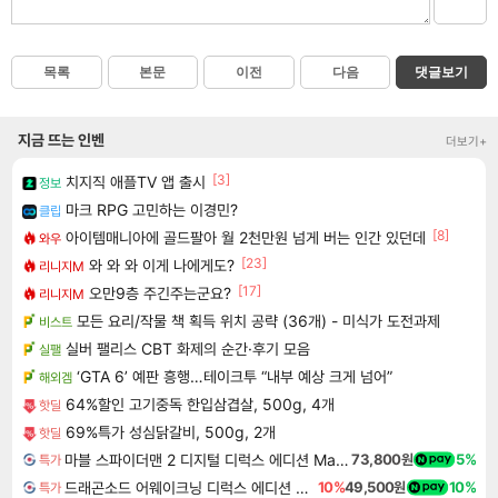
목록
본문
이전
다음
댓글보기
지금 뜨는 인벤
더보기+
[3]
치지직 애플TV 앱 출시
정보
마크 RPG 고민하는 이경민?
클립
[8]
아이템매니아에 골드팔아 월 2천만원 넘게 버는 인간 있던데
와우
[23]
와 와 와 이게 나에게도?
리니지M
[17]
오만9층 주긴주는군요?
리니지M
모든 요리/작물 책 획득 위치 공략 (36개) - 미식가 도전과제
비스트
실버 팰리스 CBT 화제의 순간·후기 모음
실팰
‘GTA 6’ 예판 흥행…테이크투 “내부 예상 크게 넘어”
해외겜
64%할인 고기중독 한입삼겹살, 500g, 4개
핫딜
69%특가 성심닭갈비, 500g, 2개
핫딜
마블 스파이더맨 2 디지털 디럭스 에디션 Marvel's Spider-Man 2 Digital Deluxe Edition
73,800원
5%
특가
드래곤소드 어웨이크닝 디럭스 에디션 DragonSword Awakening Deluxe Edition
10%
49,500원
10%
특가