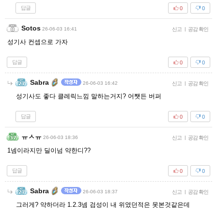
답글
0
0
Sotos
26-06-03 16:41
신고
|
공감 확인
성기사 컨셉으로 가자
답글
0
0
Sabra
26-06-03 16:42
신고
|
공감 확인
성기사도 좋다 클레릭느낌 말하는거지? 어쨋든 버퍼
답글
0
0
ㅠㅅㅠ
26-06-03 18:36
신고
|
공감 확인
1넴이라지만 딜이넘 약한디??
답글
0
0
Sabra
26-06-03 18:37
신고
|
공감 확인
그러게? 약하더라 1.2.3넴 검성이 내 위였던적은 못본것같은데