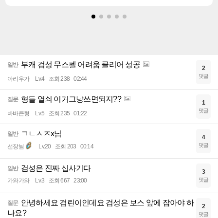
부캐 검성 무스펠 어려움 클리어 성공
일반
2
댓글
아리우가
Lv.4
조회 238
02:44
형들 열쇠 이거그냥쓰면되지??
질문
1
댓글
바바큰형
Lv.5
조회 235
01:22
ㄱㄴㅅㅈx님
일반
4
댓글
선장늼
Lv.20
조회 203
00:14
검성은 진짜 십사기다
일반
3
댓글
가와가와
Lv.3
조회 667
23:00
안녕하세요 검린이인데요 검성은 보스 앞에 잡아야 하
질문
2
나요?
댓글