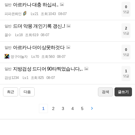
아르카나 대충 하십셔..
일반
0
댓글
피파온롸인
Lv.21
조회 1043
08-07
드뎌 악몽 개인기록 갱신..!
일반
2
댓글
꼴수
Lv.18
조회 619
08-07
아르카나 더이상못하것다
일반
0
댓글
영구야놀자
Lv.70
조회 560
08-07
지방검성 드디어 90타찍었습니다,..
일반
1
댓글
검성1234
Lv.1
조회 825
08-07
최근
다음
검색
글쓰기
1
2
3
4
5