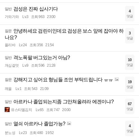
검성은 진짜 십사기다
일반
4
댓글
가와가와
Lv.3
조회 963
23:00
안녕하세요 검린이인데요 검성은 보스 앞에 잡아야 하
질문
3
나요?
댓글
올리뱌
Lv.24
조회 356
21:54
격노폭팔 버그있는거 아님?
일반
10
댓글
개십겉멋
Lv.9
조회 596
21:28
강해지고 싶어요 형님들 조언 부탁드립니다 ㅠㅠ
질문
19
댓글
깨을
Lv.1
조회 543
21:09
아르카나 졸업되는지좀 그만쳐올려라 에겐이냐?
일반
67
댓글
유스티엘김치
Lv.65
조회 747
20:00
열쇠 아르카나 졸업가능?
일반
4
댓글
분노성
Lv.23
조회 480
19:52