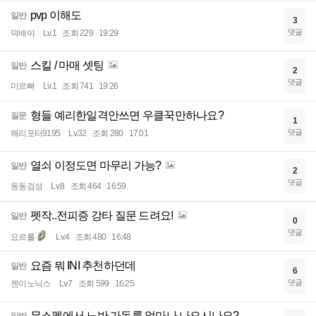
pvp 이해도
일반
3
댓글
덕배야
Lv.1
조회 229
19:29
스킬 / 마매 셋팅
일반
2
댓글
미르빠
Lv.1
조회 741
19:26
형들 예리한일격안쓰면 우클꾹만하나요?
질문
1
댓글
해리포터9195
Lv.32
조회 280
17:01
열쇠 이정도면 마무리 가능?
일반
2
댓글
동동검성
Lv.8
조회 464
16:59
펫작..전피증 강타 질문 드려요!
일반
0
댓글
요르를
Lv.4
조회 480
16:48
요즘 뭐 INI 추천하던데
일반
6
댓글
젠이노닉스
Lv.7
조회 599
16:25
무스펠에서 노반 가동률 얼마나 나오시나요?