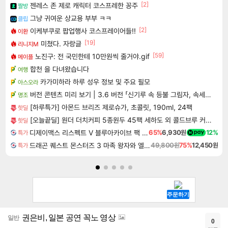
[2]
젠레스 존 제로 캐릭터 코스프레한 꽁주
짤방
그냥 귀여운 상교용 부부 ㅋㅋ
클립
[2]
이케부쿠로 팝업행사 코스프레이어들!!
이환
[19]
미쳤다. 자랑글
리니지M
[59]
노진구: 전 국민한테 10만원씩 줄거야.gif
메이플
합천 을 다녀왔습니다
여행
카가미하라 하루 성우 정보 및 주요 필모
아스오라
버전 콘텐츠 미리 보기 | 3.6 버전 「신기루 속 등불 그림자, 속세에 깃든 검의 결심」이 8월 20일에 업데이트됩니다!
명조
[하루특가] 아몬드 브리즈 제로슈가, 초콜릿, 190ml, 24팩
핫딜
[오늘끝딜] 원더 더치커피 5종원두 45팩 세하도 외 콜드브루 커피원액 [원산지:브라질, 콜롬비아, 인도네시아, 케냐, 에티오피아]
핫딜
디제이맥스 리스펙트 V 블루아카이브 팩 DJMAX RESPECT V Blue Archive Pack DLC
65%
6,930원
12%
특가
드래곤 퀘스트 몬스터즈 3 마족 왕자와 엘프의 여행 Dragon Quest Monsters The Dark Prince
49,800원
75%
12,450원
특가
권은비, 일본 공연 꼭노 영상
일반
0