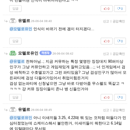
이 만들어낸 인식이 바뀌어야한다고 ㅋㅋ
답글
0
0
유멜르
26-06-04 08:40
신고
|
공감 확인
@모텔로유인
인식이 바뀌기 전에 겜이 터지겠다...
답글
0
0
모텔로유인
26-06-04 08:42
신고
|
공감 확인
@유멜르
전혀아님..; 지금 커뮤하는 특정 몇명만 징징대지 90퍼이상
인구가 그냥 커뮤안하고 게임재밌게 잘하고있음...;; 너 인게임에서 검
성 배척하고 수호델꼬가고 그런 파티있음? 그냥 검성인구가 많아서 모
든파티에 검성 다들어가있어서 취업이힘든거지
검성 없는파티에 신청넣으면 그냥 바로 다받아줌 무스펠도 똑같고 ㅋ
ㅋㅋㅋ 걍 커뮤 징징이들이 존나 병 신들인거야
답글
0
0
유멜르
26-06-04 08:45
신고
|
공감 확인
@모텔로유인
아니 이새끼들 3.25, 4.22때 뭐 있는 것처럼 떠들다가 민
심터졌었는데 쇼케이스해서 불안한거, 이새끼들이 뭐한다고 6.14일
에 입털때마다 무서워