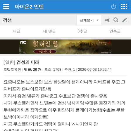
아이온2
인벤
검성
전체보기
공
검
글
지
색
내글
내 댓글
3추글
인증글
on/off
쓰
기
[일반]
검성의 미래
모텔로유인
댓글: 20 개
조회:
1763
추천:
1
2026-06-03 19:52:44
요즘나오는 보스보면 보스 한방딜이 쌘게아니라 디버프를 주고 그
디버프가 존나아프게만듬
따라서 흡검 벨류가 존나좋고 수호보단 검탱이 존나좋음
내가 무스펠하면서 느꼇는데 검성 넘사벽임 수많은 돌진기와 거의
무한에가까운 집막으로 아주 편안하게 플레이가능함(수호는 무한
보방이아니라 이게안됨)
지금 무스펠만가봐도 검탱이 얼마나 ㅈ사기인지 암
수호? 병 신임 검성이 최고닷!