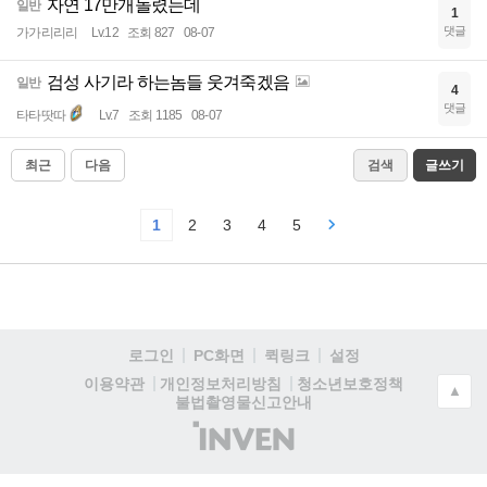
자연 17만개돌렸는데
일반
1
댓글
가가리리리
Lv.12
조회 827
08-07
검성 사기라 하는놈들 웃겨죽겠음
일반
4
댓글
타타땃따
Lv.7
조회 1185
08-07
최근
다음
검색
글쓰기
1
2
3
4
5
로그인
PC화면
퀵링크
설정
청소년보호정책
이용약관
개인정보처리방침
▲
불법촬영물신고안내
(주)
인
벤