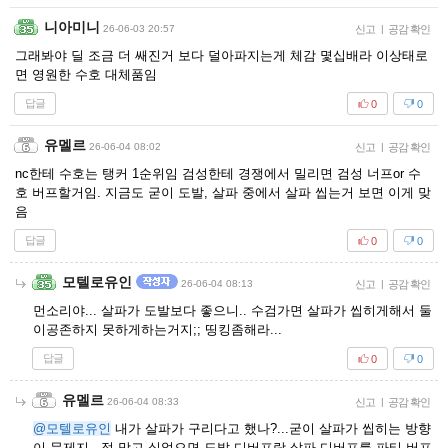
니아미니
26-06-03 20:57
신고
|
공감 확인
그래봐야 딜 조금 더 쌔진거 보다 덜아파지는게 체감 몇십배라 이상태로
면 영원한 수호 대체품임
답글
0
0
유멜르
26-06-04 08:02
신고
|
공감 확인
nc한테 수호는 탱커 1순위임 검성한테 경쟁에서 밀리면 검성 너프or 수
호 버프할거임. 지금도 굳이 도발, 살파 중에서 살파 씹는거 보면 이게 맞
음
답글
0
0
모텔로유인
26-06-04 08:13
신고
|
공감 확인
먼소리야... 살파가 도발보다 좋으니.. 수검가면 살파가 씹히게해서 둘
이공존하지 못하게하는거지;; 띵킹좀해라...
답글
0
0
유멜르
26-06-04 08:33
신고
|
공감 확인
@모텔로유인
내가 살파가 구리다고 했나?...굳이 살파가 씹히는 방향
이 문제지...정 막고 싶었으면 도발 디버프랑 살파 디버프를 파티 버프