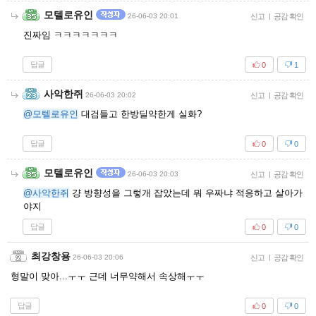
모텔로유인
26-06-03 20:01
신고
|
공감 확인
진짜임 ㅋㅋㅋㅋㅋㅋㅋ
답글
0
1
사악한쥐
26-06-03 20:02
신고
|
공감 확인
@모텔로유인
대검들고 한방딜약한게 실화?
답글
0
0
모텔로유인
26-06-03 20:03
신고
|
공감 확인
@사악한쥐
걍 방향성을 그렇개 잡았는데 뭐 우짜냐 적응하고 살아가
야지
답글
0
0
최강창용
26-06-03 20:06
신고
|
공감 확인
형말이 맞아...ㅜㅜ 근데 너무약해서 속상해ㅜㅜ
답글
0
0