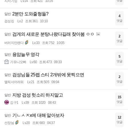
댓글
지서기낑
Lv.14
조회 421
10:16
2분만 도와줄형들?
일반
4
댓글
검성킹
Lv.2
조회 361
10:10
검게의 새로운 분탕나왔다길래 찾아봄 ㅇㅇ
일반
2
댓글
버러지만팬다
Lv.33
조회 752
10:05
용암늘무 영각
일반
5
댓글
가유니오빠
Lv.60
조회 473
09:33
검성님들 25렙 스티 2개밖에 못찍으면
일반
2
댓글
엘릭서어려워
Lv.21
조회 505
09:04
지방 검성 헛소리 하지말고
일반
15
댓글
깅구1
Lv.39
조회 1020
08:43
기ㄴㅅㅈx에 대해 알아보자
일반
12
댓글
선장늼
Lv.20
조회 683
04:37