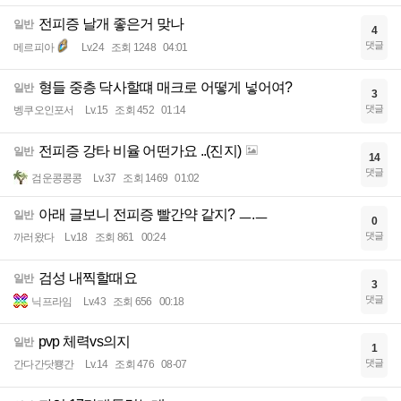
전피증 날개 좋은거 맞나
일반
4
댓글
메르피아
Lv.24
조회 1248
04:01
형들 중층 닥사할떄 매크로 어떻게 넣어여?
일반
3
댓글
벵쿠오인포서
Lv.15
조회 452
01:14
전피증 강타 비율 어떤가요 ..(진지)
일반
14
댓글
검운콩콩콩
Lv.37
조회 1469
01:02
아래 글보니 전피증 빨간약 같지? ㅡ.ㅡ
일반
0
댓글
까러왔다
Lv.18
조회 861
00:24
검성 내찍할때요
일반
3
댓글
닉프라임
Lv.43
조회 656
00:18
pvp 체력vs의지
일반
1
댓글
간다간닷뿅간
Lv.14
조회 476
08-07