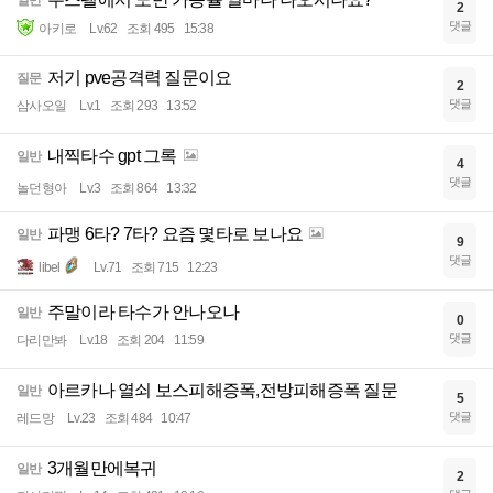
일반
2
댓글
아키로
Lv.62
조회 495
15:38
저기 pve공격력 질문이요
질문
2
댓글
삼사오일
Lv.1
조회 293
13:52
내찍타수 gpt 그록
일반
4
댓글
놀던형아
Lv.3
조회 864
13:32
파맹 6타? 7타? 요즘 몇타로 보나요
일반
9
댓글
libel
Lv.71
조회 715
12:23
주말이라 타수가 안나오나
일반
0
댓글
다리만봐
Lv.18
조회 204
11:59
아르카나 열쇠 보스피해증폭,전방피해증폭 질문
일반
5
댓글
레드망
Lv.23
조회 484
10:47
3개월만에복귀
일반
2