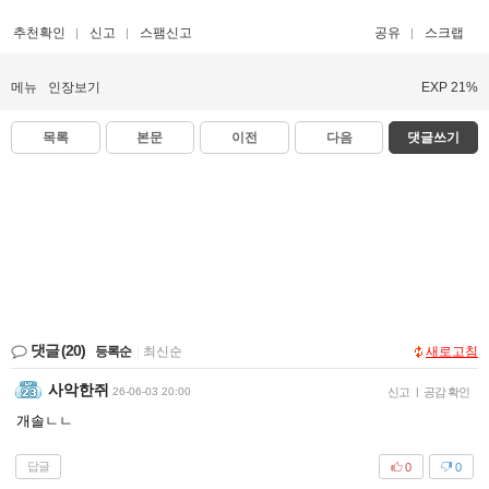
추천확인
신고
스팸신고
공유
스크랩
메뉴
인장보기
EXP 21%
목록
본문
이전
다음
댓글쓰기
댓글
(20)
등록순
|
최신순
새로고침
사악한쥐
26-06-03 20:00
신고
|
공감 확인
개솔ㄴㄴ
답글
0
0