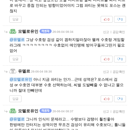
로 바꾸고 중첩 안되는 방향이었어야지 그럼 파티는 못해도 포스는 괜
찮지
답글
0
0
모텔로유인
26-06-04 08:34
신고
|
공감 확인
@유멜르
그냥 수호랑 검성 같이 겜하지말라잖아 왤캐 수호랑 게임할
라그래 ㅋㅋㅋㅋㅋㅋㅋㅋ 수호없이 메인탱해 방어구돌파그딴거 필요
없어
답글
0
0
유멜르
26-06-04 08:36
신고
|
공감 확인
@모텔로유인
아니 지금 파티는 안가...근데 성역은? 포스에서 검
성 or 수호면 대부분 수호 선택하는데, 씨벌 도발빼줄 수 없냐고 물으
니까 절대 안빼던데
답글
0
0
모텔로유인
26-06-04 08:37
신고
|
공감 확인
@유멜르
그니까 인식이 문제라고... 수탱보다 검탱이 훨씬좋아
한방에만 안터지는 성역이면 무조건 검성이 유리해 수호보다;; 틀니들