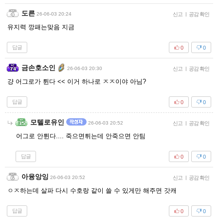
도른
26-06-03 20:24
신고
|
공감 확인
유지력 깡패는맞음 지금
답글
0
0
금손호소인
26-06-03 20:30
신고
|
공감 확인
걍 어그로가 튄다 << 이거 하나로 ㅈㅈ이야 아님?
답글
0
0
모텔로유인
26-06-03 20:52
신고
|
공감 확인
어그로 안튄다.... 죽으면튀는데 안죽으면 안팀
답글
0
0
아융앙잉
26-06-03 20:52
신고
|
공감 확인
ㅇㅈ하는데 살파 다시 수호랑 같이 쓸 수 있게만 해주면 갓캐
답글
0
0