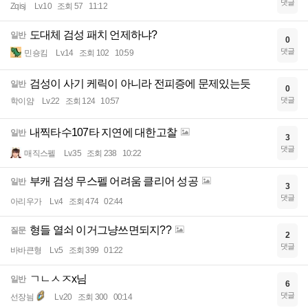
댓글
Zqisj
Lv.10
조회 57
11:12
도대체 검성 패치 언제하냐?
일반
0
댓글
민숑킴
Lv.14
조회 102
10:59
검성이 사기 케릭이 아니라 전피증에 문제있는듯
일반
0
댓글
학이얌
Lv.22
조회 124
10:57
내찍타수107타 지연에 대한고찰
일반
3
댓글
매직스펠
Lv.35
조회 238
10:22
부캐 검성 무스펠 어려움 클리어 성공
일반
3
댓글
아리우가
Lv.4
조회 474
02:44
형들 열쇠 이거그냥쓰면되지??
질문
2
댓글
바바큰형
Lv.5
조회 399
01:22
ㄱㄴㅅㅈx님
일반
6
댓글
선장늼
Lv.20
조회 300
00:14