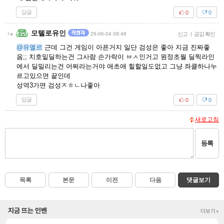
답글
0
0
모텔로유인
26-06-04 08:48
신고
|
공감 확인
@유멜르
근데 그건 게임이 아픈거지 일단 검성은 좋아 지금 진짜좋
음;; 치호밑딜하는건 그사람 손가락이 ㅂㅅ인거고 원정초월 딜찍라인
에서 딜밀리는건 어쩌라는거야 애초애 힐할일도없고 그냥 좌클하나누
르고있으면 끝인데
성역3가면 검성ㅈㅎㄴ나좋아
답글
0
0
새로고침
등록
목록
본문
이전
다음
댓글보기
지금 뜨는 인벤
더보기+