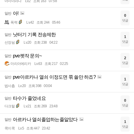
아마마라나
Lv.2
조회 163
07:58
아!
일반
0
댓글
폭력
Lv.42
조회 244
05:46
낫터기 기록 전송제한
일반
1
댓글
선장늼
Lv.20
조회 238
04:22
pve펫작 문의~
일반
2
댓글
마리아에리카
Lv.63
조회 217
02:25
pve아르카나 열쇠 이정도면 쭊 쓸만 하죠?
일반
1
댓글
법사춉
Lv.20
조회 398
00:04
타수가 줄었네요
일반
0
댓글
다크털
Lv.21
조회 269
23:48
아르카나 열쇠졸업하는줄알았다
일반
1
댓글
쿡이쿡
Lv.5
조회 447
23:42