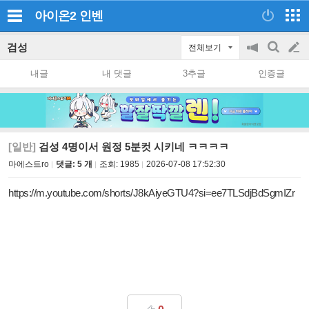
아이온2
인벤
검성
전체보기
공
검
글
지
색
내글
내 댓글
3추글
인증글
on/off
쓰
기
[일반]
검성 4명이서 원정 5분컷 시키네 ㅋㅋㅋㅋ
마에스트ro
댓글: 5 개
조회:
1985
2026-07-08 17:52:30
https://m.youtube.com/shorts/J8kAiyeGTU4?si=ee7TLSdjBdSgmIZr