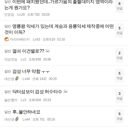
이번에 패치됐던데..가르가움의 출혈대미지 영역이라
일반
6
는게 뭔가요?
댓글
민정임
Lv.20
조회 783
06:28
명룡왕 악세가 있는데 계승과 응룡악세 제작중에 어떤
일반
5
것이 이득?
댓글
마리아에리카
Lv.63
조회 619
02:16
열쇠 이건별로??
일반
2
댓글
각성전승
Lv.2
조회 899
00:36
검성 너무 약함 ㅜㅜ
일반
5
댓글
대선생
Lv.44
조회 1432
00:20
닥터섬보이 검성 허수타수
일반
3
댓글
놀던형아
Lv.3
조회 904
00:19
후..불안하네요
일반
5
댓글
대선생
Lv.44
조회 701
00:16