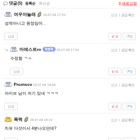
댓글
(5)
등록순
|
최신순
새로고침
여우야놀래
26-07-08 17:53
신고
|
공감 확인
성역아니고 원정임마...
답글
0
0
마에스트ro
26-07-08 17:54
신고
|
공감 확인
수정함 ㄱㅅ
답글
0
0
Promscv
26-07-08 18:08
신고
|
공감 확인
아이브 님이 저기 있네 ㅋㅋㅋ
답글
0
0
폭력
26-07-08 18:10
신고
|
공감 확인
치유 다섯이서 4분나오던데?