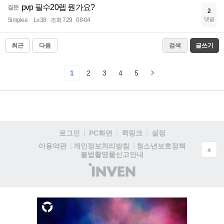
pvp 필수20렙 뭔가요?
질문
2
댓글
Simplee
Lv.38
조회 729
08-04
최근
다음
검색
글쓰기
1
2
3
4
5
로그인
PC화면
퀵링크
설정
청소년보호정책
이용약관
개인정보처리방침
▲
불법촬영물신고안내
(주)
인
벤