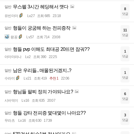
무스펠 3시간 헤딩해서 깻다
일반
8
댓글
유빈마마
Lv.27
조회 685
23:18
형들이 궁굼해 하는 전피증작
일반
11
댓글
왕꽁
Lv.57
조회 714
23:08
형들 pvp 이해도 최대공 20뜨면 잠궈??
일반
1
댓글
아마마라나
Lv.2
조회 390
22:25
남은 우리들.. 매몰된거겠지..?
일반
1
댓글
수라미
Lv.21
조회 419
추천 1
22:06
형님들 팔찌 정의 가야되나요?
일반
6
댓글
시바덕이
Lv.16
조회 635
20:07
형들 강타 전피증 몇대몇이 나아요??
일반
3
댓글
무라츠
Lv.16
조회 630
17:39