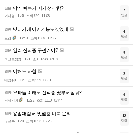
막기 빼는거 어케 생각함?
질문
7
댓글
이나당
Lv.5
조회 726
11:08
낫터기에 이런기능도있었네
일반
4
댓글
도감
Lv.58
조회 1369
11:06
열쇠 전피증 구린거야?
질문
9
댓글
바고트빵빵
Lv.1
조회 1338
09:07
이해도 타협
일반
2
댓글
대람쥐1
Lv.1
조회 999
08:11
오빠들 이해도 전피증 몇부터잠궈?
일반
6
댓글
닉눼임이
Lv.22
조회 1110
07:47
용암대검 vs 빛멸룡 비교 문의
일반
12
댓글
꾸르루
Lv.3
조회 1092
07:28