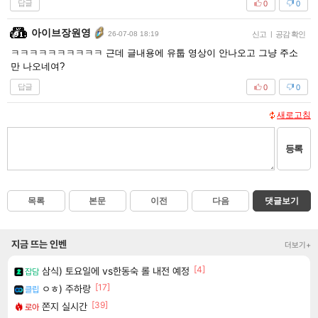
답글
0
0
아이브장원영
26-07-08 18:19
신고
|
공감 확인
ㅋㅋㅋㅋㅋㅋㅋㅋㅋㅋ 근데 글내용에 유툽 영상이 안나오고 그냥 주소
만 나오네여?
답글
0
0
새로고침
등록
목록
본문
이전
다음
댓글보기
지금 뜨는 인벤
더보기+
[4]
삼식) 토요일에 vs한동숙 롤 내전 예정
잡담
[17]
ㅇㅎ) 주하랑
클립
[39]
쫀지 실시간
로아