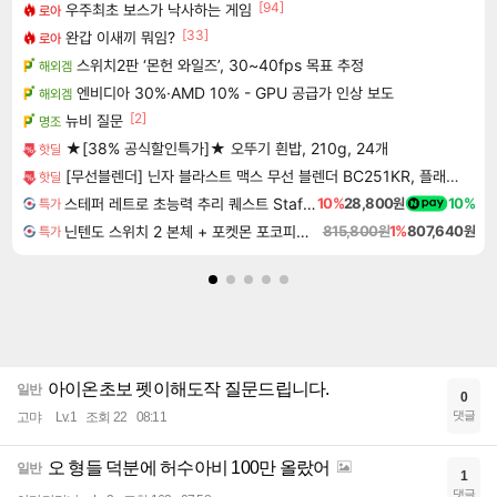
[94]
우주최초 보스가 낙사하는 게임
로아
[33]
완갑 이새끼 뭐임?
로아
스위치2판 ‘몬헌 와일즈’, 30~40fps 목표 추정
해외겜
엔비디아 30%·AMD 10% - GPU 공급가 인상 보도
해외겜
[2]
뉴비 질문
명조
★[38% 공식할인특가]★ 오뚜기 흰밥, 210g, 24개
핫딜
[무선블렌더] 닌자 블라스트 맥스 무선 블렌더 BC251KR, 플래티넘실버, 1개
핫딜
스테퍼 레트로 초능력 추리 퀘스트 Staffer Retro A Supernatural Mystery Quest
10%
28,800원
10%
특가
닌텐도 스위치 2 본체 + 포켓몬 포코피아 + 포켓몬스터 레전드 ZA 닌텐도 스위치 2 에디션 번들
815,800원
1%
807,640원
특가
아이온초보 펫이해도작 질문드립니다.
일반
0
댓글
고먀
Lv.1
조회 22
08:11
오 형들 덕분에 허수아비 100만 올랐어
일반
1
댓글