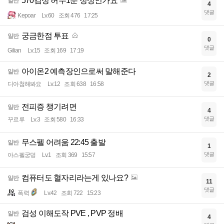
570검성 허수1분 정상인가요
일반
4
댓글
Kepoar
Lv.60
조회 476
17:25
궁금한점 투표
일반
0
댓글
Gilian
Lv.15
조회 169
17:19
아이온2 예측장인으로써 말해준다
일반
2
댓글
디아첨해봐요
Lv.12
조회 638
16:58
전피증 챙기려면
일반
4
댓글
꾸르루
Lv.3
조회 580
16:33
무스펠 어려움 22:45 출발
일반
1
댓글
아스펠궁덩
Lv.1
조회 369
15:57
컴퓨터도 혈자리라는게 있나요?
일반
11
댓글
폭력
Lv.42
조회 722
15:23
검성 이해도작 PVE , PVP 정배
일반
4