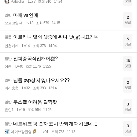
댓글
Pataloha
Lv.77
조회 910
14:24
마매 vs 인매
일반
2
댓글
모코코임댜
Lv.13
조회 579
14:15
아르카나 열쇠 셋중에 뭐나 낫(낳)나요?
질문
5
댓글
민첩케케
Lv.14
조회 376
14:04
전피증꼭작업해야함?
일반
16
댓글
상층
Lv.40
조회 1176
13:27
님들 pvp상저 몇나오세요??
일반
2
댓글
아리충충
Lv.32
조회 393
12:14
무스펠 어려움 딜찍팟
일반
3
댓글
은인1
Lv.19
조회 954
11:25
네트워크 핑 숫자 표시 안되게 패치됐네..;;
일반
3
댓글
아이브장원영
Lv.91
조회 783
11:13