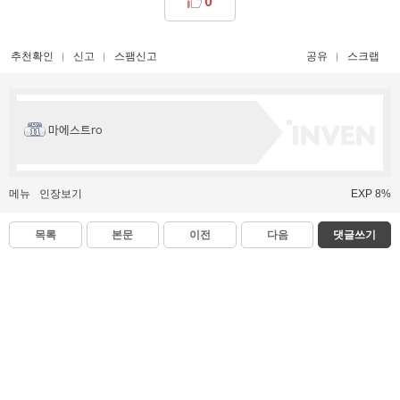
0
추천확인
신고
스팸신고
공유
스크랩
마에스트ro
메뉴
인장보기
EXP 8%
목록
본문
이전
다음
댓글쓰기