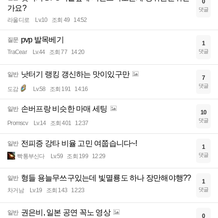
0
가요?
댓글
라울디로
Lv.10
조회 49
14:52
pvp 발목베기
질문
1
댓글
TraCear
Lv.44
조회 77
14:20
낫터기 랭킹 갱신하는 맛이있구만
일반
7
댓글
도감
Lv.58
조회 191
14:16
손버프랑 비슷한 마매 세팅
일반
10
댓글
Promscv
Lv.14
조회 401
12:37
전피증 강타 비율 고민 여쭙습니다~!
일반
1
댓글
빡통부신다
Lv.59
조회 199
12:29
형들 용늘무쓰구있는데 빛멸룡도 하나 장만해야행??
일반
1
댓글
차거남
Lv.19
조회 143
12:23
권은비, 일본 공연 꼭노 영상
일반
0