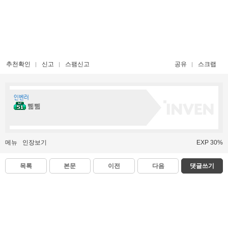
추천확인
신고
스팸신고
공유
스크랩
인벤러
쀏쀏
메뉴
인장보기
EXP 30%
목록
본문
이전
다음
댓글쓰기