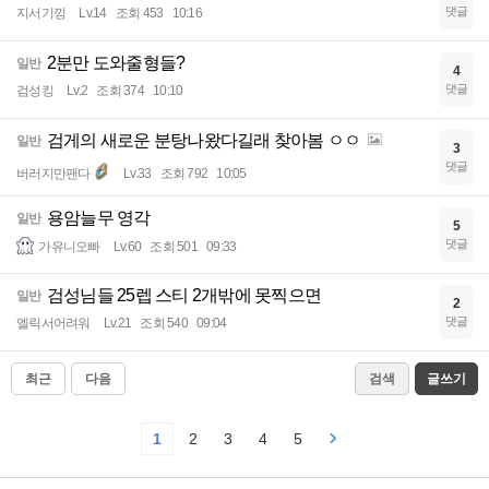
댓글
지서기낑
Lv.14
조회 453
10:16
2분만 도와줄형들?
일반
4
댓글
검성킹
Lv.2
조회 374
10:10
검게의 새로운 분탕나왔다길래 찾아봄 ㅇㅇ
일반
3
댓글
버러지만팬다
Lv.33
조회 792
10:05
용암늘무 영각
일반
5
댓글
가유니오빠
Lv.60
조회 501
09:33
검성님들 25렙 스티 2개밖에 못찍으면
일반
2
댓글
엘릭서어려워
Lv.21
조회 540
09:04
최근
다음
검색
글쓰기
1
2
3
4
5