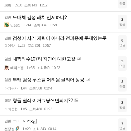
댓글
Zqisj
Lv.10
조회 143
11:12
도대체 검성 패치 언제하냐?
일반
2
댓글
민숑킴
Lv.14
조회 304
10:59
검성이 사기 케릭이 아니라 전피증에 문제있는듯
일반
0
댓글
학이얌
Lv.22
조회 301
10:57
내찍타수107타 지연에 대한고찰
일반
5
댓글
매직스펠
Lv.35
조회 549
10:22
부캐 검성 무스펠 어려움 클리어 성공
일반
3
댓글
아리우가
Lv.4
조회 588
02:44
형들 열쇠 이거그냥쓰면되지??
질문
2
댓글
바바큰형
Lv.5
조회 480
01:22
ㄱㄴㅅㅈx님
일반
7
댓글
선장늼
Lv.20
조회 343
00:14