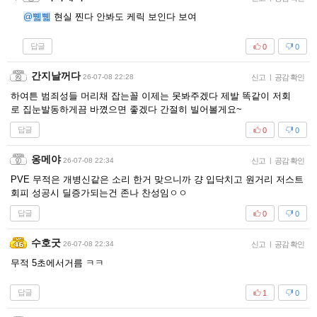
@쀏쀏
현실 찐다 안봐도 케릭 보인다 보여
답글
0
0
간지날꺼다
26-07-08 22:28
신고
|
공감 확인
하여튼 범죄성들 머리채 잡는꼴 이제는 못봐주겠다 제발 똑같이 저회
로 집눈발동하게끔 바꼈으면 좋겠다 간절히 빌어볼게요~
답글
0
0
옹메야
26-07-08 22:34
신고
|
공감 확인
PVE 무적은 개병신같은 소리 한거 맞으니까 걍 입닥치고 원거리 저스트
회피 성공시 딜증가되는건 존나 찬성임ㅇㅇ
답글
0
0
수호굿
26-07-08 22:34
신고
|
공감 확인
무적 5초에서거름 ㅋㅋ
답글
1
0