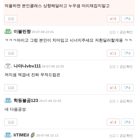
억울하면 본인클래스 상향해달라고 누우셈 머리채잡지말고
답글
5
0
이블린짱
26-07-08 22:01
신고
|
공감 확인
ㅋㅋㅋ아이고 그럼 본인이 치마입고 시너지주세요 저흰딜러할게용 ㅋㅋ
답글
1
0
나야나vbv111
26-07-08 22:05
신고
|
공감 확인
꺼지셈 역겹네 진짜 무적드립은
답글
3
0
학동불곰123
26-07-08 22:05
신고
|
공감 확인
네 다음궁성
답글
3
0
IiTIMEiI
26-07-08 22:12
신고
|
공감 확인