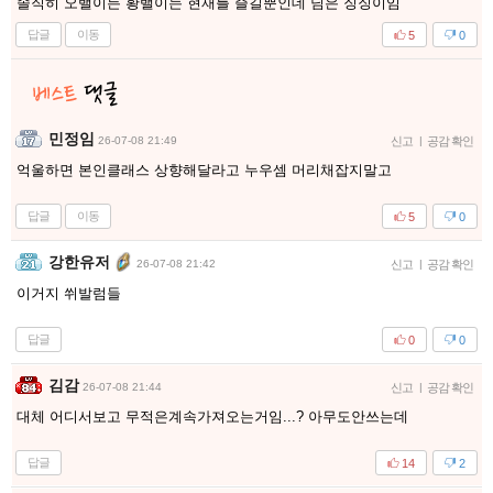
솔직히 오밸이든 황밸이는 현재를 즐길뿐인데 님은 징징이임
답글
이동
5
0
민정임
26-07-08 21:49
신고
|
공감 확인
억울하면 본인클래스 상향해달라고 누우셈 머리채잡지말고
답글
이동
5
0
강한유저
26-07-08 21:42
신고
|
공감 확인
이거지 쒸발럼들
답글
0
0
김감
26-07-08 21:44
신고
|
공감 확인
대체 어디서보고 무적은계속가져오는거임...? 아무도안쓰는데
답글
14
2