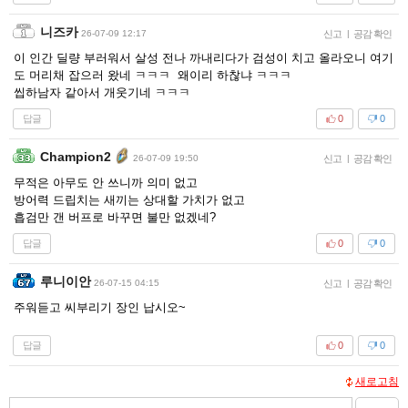
니즈카
26-07-09 12:17
신고
|
공감 확인
이 인간 딜량 부러워서 살성 전나 까내리다가 검성이 치고 올라오니 여기
도 머리채 잡으러 왔네 ㅋㅋㅋ 왜이리 하찮냐 ㅋㅋㅋ
씹하남자 같아서 개웃기네 ㅋㅋㅋ
답글
0
0
Champion2
26-07-09 19:50
신고
|
공감 확인
무적은 아무도 안 쓰니까 의미 없고
방어력 드립치는 새끼는 상대할 가치가 없고
흡검만 갠 버프로 바꾸면 불만 없겠네?
답글
0
0
루니이안
26-07-15 04:15
신고
|
공감 확인
주워듣고 씨부리기 장인 납시오~
답글
0
0
새로고침