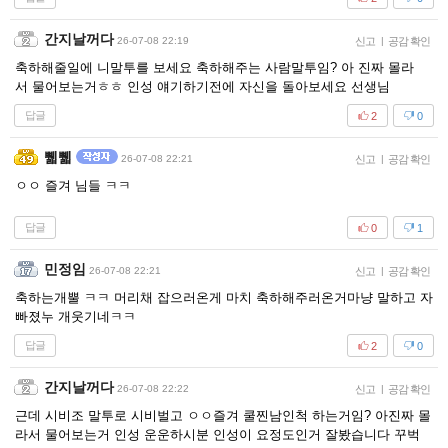
간지날꺼다
26-07-08 22:19
신고
|
공감 확인
축하해줄일에 니말투를 보세요 축하해주는 사람말투임? 아 진짜 몰라
서 물어보는거ㅎㅎ 인성 얘기하기전에 자신을 돌아보세요 선생님
답글
2
0
쀏쀏
26-07-08 22:21
신고
|
공감 확인
ㅇㅇ 즐겨 님들 ㅋㅋ
답글
0
1
민정임
26-07-08 22:21
신고
|
공감 확인
축하는개뿔 ㅋㅋ 머리채 잡으러온게 마치 축하해주러온거마냥 말하고 자
빠졌누 개웃기네ㅋㅋ
답글
2
0
간지날꺼다
26-07-08 22:22
신고
|
공감 확인
근데 시비조 말투로 시비벌고 ㅇㅇ즐겨 쿨찐남인척 하는거임? 아진짜 몰
라서 물어보는거 인성 운운하시분 인성이 요정도인거 잘봤습니다 꾸벅