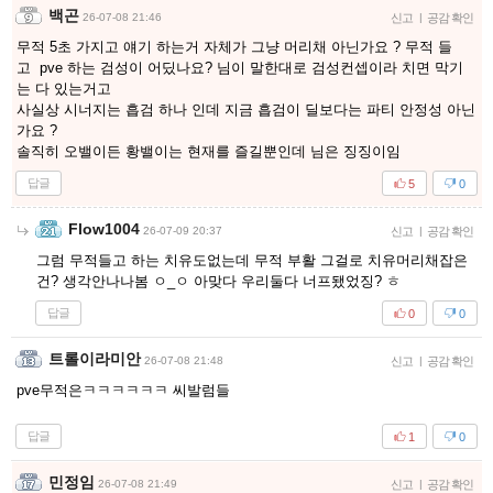
백곤
26-07-08 21:46
신고
|
공감 확인
무적 5초 가지고 얘기 하는거 자체가 그냥 머리채 아닌가요 ? 무적 들
고 pve 하는 검성이 어딨나요? 님이 말한대로 검성컨셉이라 치면 막기
는 다 있는거고
사실상 시너지는 흡검 하나 인데 지금 흡검이 딜보다는 파티 안정성 아닌
가요 ?
솔직히 오밸이든 황밸이는 현재를 즐길뿐인데 님은 징징이임
답글
5
0
Flow1004
26-07-09 20:37
신고
|
공감 확인
그럼 무적들고 하는 치유도없는데 무적 부활 그걸로 치유머리채잡은
건? 생각안나나봄 ㅇ_ㅇ 아맞다 우리둘다 너프됐었징? ㅎ
답글
0
0
트롤이라미안
26-07-08 21:48
신고
|
공감 확인
pve무적은ㅋㅋㅋㅋㅋㅋ 씨발럼들
답글
1
0
민정임
26-07-08 21:49
신고
|
공감 확인