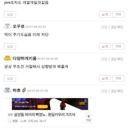
pve조차도 개깔개일것같음
답글
0
0
오꾸르
26-07-09 03:42
신고
|
공감 확인
먹이 주기도싫음 이제 차단
답글
0
0
다양하게키움
26-07-09 04:48
신고
|
공감 확인
궁성 무조건 거절해서 상향받게 해줄게
답글
0
0
하흐
26-07-09 07:59
신고
|
공감 확인