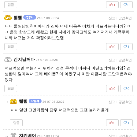
답글
1
0
쀏쀏
26-07-08 22:24
신고
|
공감 확인
ㄴㄴ 쿨찐남인척이아니라 진짜 너네 다음주 어차피 너프먹는다니까? ㅋ
ㅋ 운영 항상그래 해왔고 현재 니네가 맞다고해도 여기저기서 개폭주하
니까 너프는 거의 확정이라보면댐..
답글
0
1
간지날꺼다
26-07-08 22:26
신고
|
공감 확인
너프먹으면 먹는거지 뭐하러 검성 무적이 어쩌니 이딴소리하는거임? 검
성한태 딜따여서 그래 배아픔? 아 아팠구나 미안 아픈사람 그만괴롭혀야
겠다
답글
0
0
쀏쀏
26-07-08 22:27
신고
|
공감 확인
ㅇㅇ 알면 그만괴롭혀 담주 너프먹으면 그땐 놀리러올게
답글
0
1
치키베어
26-07-09 11:24
신고
|
공감 확인