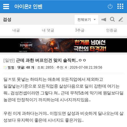
아이온2
인벤
검성
전체보기
공
검
글
지
색
내글
내 댓글
3추글
인증글
on/off
쓰
기
[일반]
근데 과한 버프인건 맞지 솔직히..ㅇㅇ
쀏쀏
댓글: 48 개
조회:
2855
추천:
4
2026-07-08 21:39:56
딜ㅈ또 못넣는 하따치는 애초에 모든직업에서 제외하고
딜잘넣는기준으로 모든직업중 살성다음으로 딜이 강한데 여기는
뭐.. 검성컨셉이라면 그렇다 쳐.. 근데 무적5초에 막기에 원딜보다딜
높은데 안정적이기 까지하는데 시너지까지있음..
우린 이게 과하다는거야.. 이정도면 살성과 비슷하게 딜나오는데 살
성보다 유지력이 좋은데 시너지도 좋은거임..