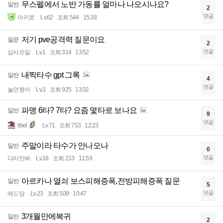
무스펠에서 노반 가동률 얼마나 나오시나요?
일반
2
댓글
아키로
Lv.62
조회 544
15:38
저기 pve공격력 질문이요
질문
2
댓글
삼사오일
Lv.1
조회 314
13:52
내찍타수 gpt 그록
일반
4
댓글
놀던형아
Lv.3
조회 925
13:32
파맹 6타? 7타? 요즘 몇타로 보나요
일반
9
댓글
libel
Lv.71
조회 753
12:23
주말이라 타수가 안나오나
일반
0
댓글
다리만봐
Lv.18
조회 213
11:59
아르카나 열쇠 보스피해증폭,전방피해증폭 질문
일반
5
댓글
레드망
Lv.23
조회 509
10:47
3개월만에복귀
일반
2