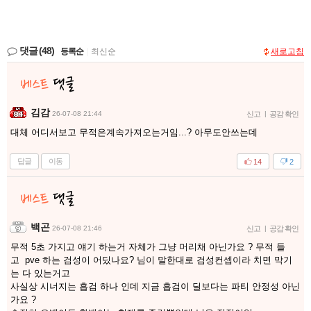
댓글
(48)
등록순
|
최신순
새로고침
김감
26-07-08 21:44
신고
|
공감 확인
대체 어디서보고 무적은계속가져오는거임...? 아무도안쓰는데
답글
이동
14
2
백곤
26-07-08 21:46
신고
|
공감 확인
무적 5초 가지고 얘기 하는거 자체가 그냥 머리채 아닌가요 ? 무적 들
고 pve 하는 검성이 어딨나요? 님이 말한대로 검성컨셉이라 치면 막기
는 다 있는거고
사실상 시너지는 흡검 하나 인데 지금 흡검이 딜보다는 파티 안정성 아닌
가요 ?