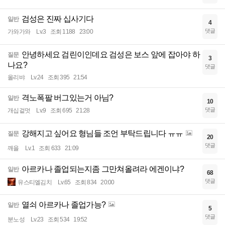
검성은 진짜 십사기다
일반
4
댓글
가와가와
Lv.3
조회 1188
23:00
안녕하세요 검린이인데요 검성은 보스 앞에 잡아야 하
질문
3
나요?
댓글
올리뱌
Lv.24
조회 395
21:54
격노폭팔 버그있는거 아님?
일반
10
댓글
개십겉멋
Lv.9
조회 695
21:28
강해지고 싶어요 형님들 조언 부탁드립니다 ㅠㅠ
질문
20
댓글
깨을
Lv.1
조회 633
21:09
아르카나 졸업되는지좀 그만쳐올려라 에겐이냐?
일반
68
댓글
유스티엘김치
Lv.65
조회 834
20:00
열쇠 아르카나 졸업가능?
일반
5
댓글
분노성
Lv.23
조회 534
19:52