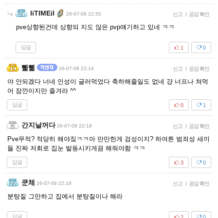
IiTIMEiI
26-07-08 22:50
신고
|
공감 확인
pve상향된건데 상향되 지도 않은 pvp얘기하고 있네 ㅋㅋ
답글
1
0
쀏쀏
26-07-08 22:14
신고
|
공감 확인
야 안되겠다 너네 인성이 글러먹었다 축하해줄일도 없네 걍 너프나 쳐먹
어 잠깐이지만 즐겨라 ^^
답글
0
1
간지날꺼다
26-07-08 22:18
신고
|
공감 확인
Pve무적? 적당히 해야짘ㅋㅋ아 만만한게 검성이지? 하여튼 범죄성 새끼
들 진짜 저회로 집눈 발동시키게끔 해줘야함 ㅋㅋ
답글
3
0
쿤체
26-07-08 22:18
신고
|
공감 확인
분탕질 그만하고 집에서 분탕질이나 해라
답글
2
0