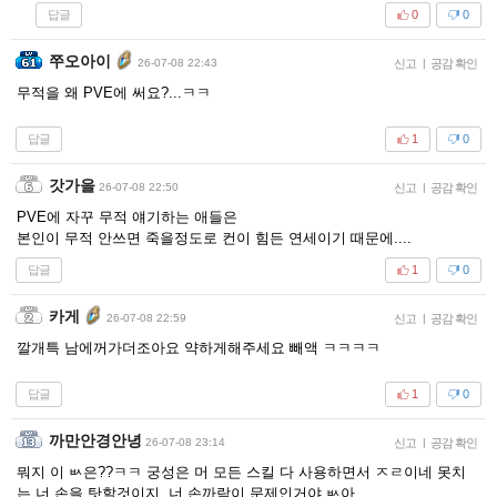
답글
0
0
쭈오아이
26-07-08 22:43
신고
|
공감 확인
무적을 왜 PVE에 써요?...ㅋㅋ
답글
1
0
갓가을
26-07-08 22:50
신고
|
공감 확인
PVE에 자꾸 무적 얘기하는 애들은
본인이 무적 안쓰면 죽을정도로 컨이 힘든 연세이기 때문에....
답글
1
0
카게
26-07-08 22:59
신고
|
공감 확인
깔개특 남에꺼가더조아요 약하게해주세요 빼액 ㅋㅋㅋㅋ
답글
1
0
까만안경안녕
26-07-08 23:14
신고
|
공감 확인
뭐지 이 ㅄ은??ㅋㅋ 궁성은 머 모든 스킬 다 사용하면서 ㅈㄹ이네 못치
는 너 손을 탓할것이지, 너 손까락이 문제인거야 ㅄ아