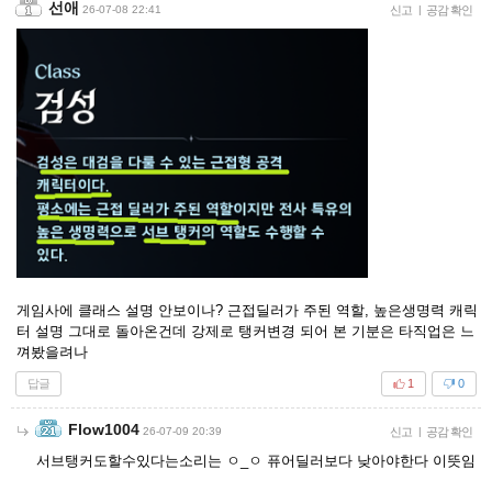
선애
26-07-08 22:41
신고
|
공감 확인
게임사에 클래스 설명 안보이나? 근접딜러가 주된 역할, 높은생명력 캐릭
터 설명 그대로 돌아온건데 강제로 탱커변경 되어 본 기분은 타직업은 느
껴봤을려나
답글
1
0
Flow1004
26-07-09 20:39
신고
|
공감 확인
서브탱커도할수있다는소리는 ㅇ_ㅇ 퓨어딜러보다 낮아야한다 이뜻임