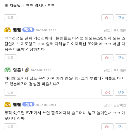
또 지랄났네 ㅋㅋ 역시나 ㅋㅋ
답글
2
0
쀏쀏
26-07-08 22:13
신고
|
공감 확인
ㅋㅋ검성도 진짜 역겹긴하네;; 본인들도 타직업 안쓰는스킬인지 쓰는 스
킬인지 보지도않고 ㅈㄹ 할꺼 다해놓고 이제와선 또이러네 ㅋㅋ 너넨 다
음주 너프야 걱정하지마
답글
0
4
영혼1
26-07-08 22:14
신고
|
공감 확인
머리채 오지게 잡노 무적 가져 가라 안쓰니까 그게 부럽디? 피흡도 다 너
프 했는데? 머 검성만 피흡하냐?
답글
0
0
쀏쀏
26-07-08 22:14
신고
|
공감 확인
무적 있으면 PVP가서 쓰던 필요에따라 슬그머니 넣고 쓸거면서 ㅋㅋ 개
웃기네 진짜
답글
0
1