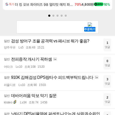
더 킹 오브 파이터즈 98 얼티밋 매치 파이널 에디션 THE KING OF FIGHTERS 98 ULTIMATE MATCH FINAL EDITION
70%
4,800원
10%
특가
검성 방어구 조율 공격력 vs 패시브 뭐가 좋음?
일반
1
댓글
양주우유
Lv.5
조회 48
15:21
전피증작 개사기 꼭하셈
일반
0
댓글
어따크
Lv.10
조회 108
15:20
910K 김해검성 DPS랑타수 피드백부탁드립니다
질문
3
댓글
라울디로
Lv.10
조회 90
15:03
데바어려움 막보 막기 질문
일반
2
댓글
kissleo
Lv.34
조회 74
14:56
낫터기 DPS비율옆에 퍼센트나오는게 상위권순위인
질문