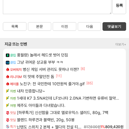
등록
목록
본문
이전
다음
댓글보기
지금 뜨는 인벤
더보기+
풍월량) 놀래서 헤드셋 벗어 던짐
클립
그냥 귀여운 상교용 부부 ㅋㅋ
클립
[6]
병신 게임 서버 관리도 못하냐 이젠?
오버워치
[11]
이 맛에 주말던전 돔
리니지M
[65]
노진구: 전 국민한테 10만원씩 줄거야.gif
메이플
내차 인증합니당~
차벤
1세대 K7 3.5NA인데 LF쏘나타 2.0NA 기변하면 유류비 절약이 얼마나 될까요..?
차벤
제주도 아이들과 다녀왔습니다.
여행
[하루특가] 신선함을 그대로 엘로우믹스 샐러드, 80g, 7팩
핫딜
블렌드 하루견과 블랙빈, 20g, 50봉
핫딜
닌텐도 스위치 2 본체 + 젤다의 전설 티어스 오브 더 킹덤 닌텐도 스위치 2 에디션 + 젤다의 전설 브레스 오브 더 와일드 닌텐도 스위치 2 에디션 번들
817,600원
1%
809,420원
특가