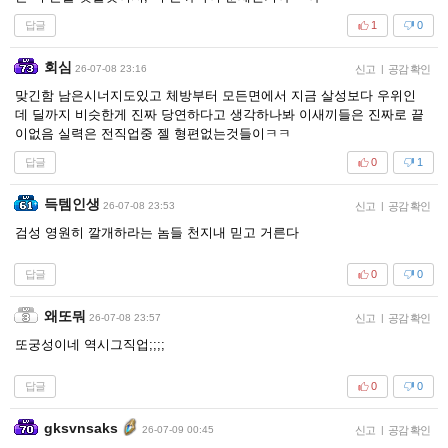
답글
1
0
회심
26-07-08 23:16
신고
|
공감 확인
맞긴함 남은시너지도있고 체방부터 모든면에서 지금 살성보다 우위인
데 딜까지 비슷한게 진짜 당연하다고 생각하나봐 이새끼들은 진짜로 끝
이없음 실력은 전직업중 젤 형편없는것들이ㅋㅋ
답글
0
1
득템인생
26-07-08 23:53
신고
|
공감 확인
검성 영원히 깔개하라는 놈들 천지내 믿고 거른다
답글
0
0
왜또뭐
26-07-08 23:57
신고
|
공감 확인
또궁성이네 역시그직업;;;;
답글
0
0
gksvnsaks
26-07-09 00:45
신고
|
공감 확인