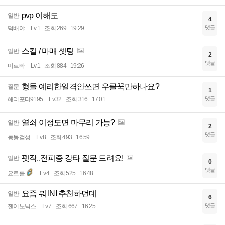
pvp 이해도
일반
4
댓글
덕배야
Lv.1
조회 269
19:29
스킬 / 마매 셋팅
일반
2
댓글
미르빠
Lv.1
조회 884
19:26
형들 예리한일격안쓰면 우클꾹만하나요?
질문
1
댓글
해리포터9195
Lv.32
조회 316
17:01
열쇠 이정도면 마무리 가능?
일반
2
댓글
동동검성
Lv.8
조회 493
16:59
펫작..전피증 강타 질문 드려요!
일반
0
댓글
요르를
Lv.4
조회 525
16:48
요즘 뭐 INI 추천하던데
일반
6
댓글
젠이노닉스
Lv.7
조회 667
16:25