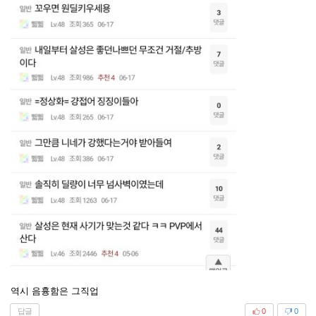
역시 음흉함은 그직업
답글
0
0