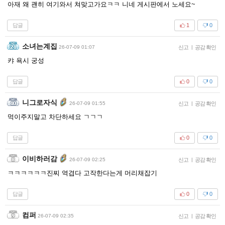
아재 왜 괜히 여기와서 쳐맞고가요ㅋㅋ 니네 게시판에서 노세요~
답글
1
0
소녀는계집
26-07-09 01:07
신고
|
공감 확인
캬 욕시 궁성
답글
0
0
니그로자식
26-07-09 01:55
신고
|
공감 확인
먹이주지말고 차단하세요 ㄱㄱㄱ
답글
0
0
이비하러감
26-07-09 02:25
신고
|
공감 확인
ㅋㅋㅋㅋㅋㅋ진찌 역겹다 고작한다는게 머리채잡기
답글
0
0
컴퍼
26-07-09 02:35
신고
|
공감 확인