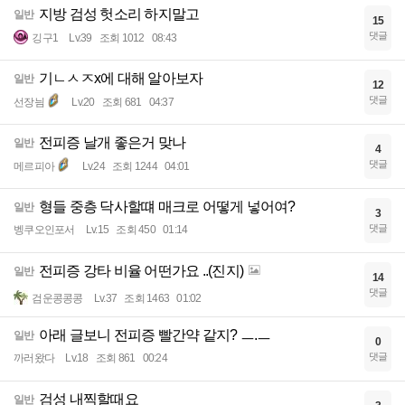
지방 검성 헛소리 하지말고
일반
15
댓글
깅구1
Lv.39
조회 1012
08:43
기ㄴㅅㅈx에 대해 알아보자
일반
12
댓글
선장늼
Lv.20
조회 681
04:37
전피증 날개 좋은거 맞나
일반
4
댓글
메르피아
Lv.24
조회 1244
04:01
형들 중층 닥사할떄 매크로 어떻게 넣어여?
일반
3
댓글
벵쿠오인포서
Lv.15
조회 450
01:14
전피증 강타 비율 어떤가요 ..(진지)
일반
14
댓글
검운콩콩콩
Lv.37
조회 1463
01:02
아래 글보니 전피증 빨간약 같지? ㅡ.ㅡ
일반
0
댓글
까러왔다
Lv.18
조회 861
00:24
검성 내찍할때요
일반