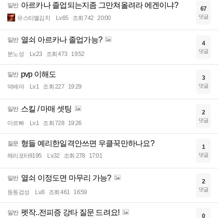
아르카나 졸업되는지좀 그만쳐올려라 에겐이냐?
일반
67
댓글
유스티엘김치
Lv.65
조회 742
20:00
열쇠 아르카나 졸업가능?
일반
4
댓글
분노성
Lv.23
조회 473
19:52
pvp 이해도
일반
3
댓글
덕배야
Lv.1
조회 227
19:29
스킬 / 마매 셋팅
일반
2
댓글
미르빠
Lv.1
조회 728
19:26
형들 예리한일격안쓰면 우클꾹만하나요?
질문
1
댓글
해리포터9195
Lv.32
조회 278
17:01
열쇠 이정도면 마무리 가능?
일반
2
댓글
동동검성
Lv.8
조회 461
16:59
펫작..전피증 강타 질문 드려요!
일반
0