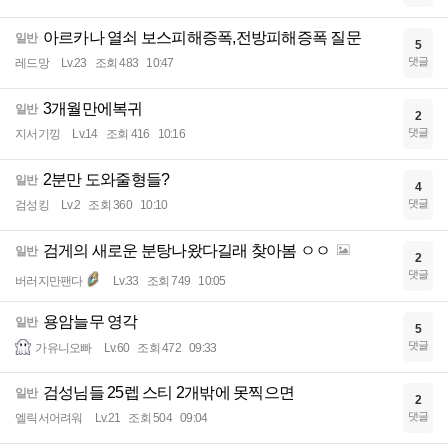
아르카나 열쇠 보스피해증폭,전방피해증폭 질문
일반
5
댓글
레드망
Lv.23
조회 483
10:47
3개월만에복귀
일반
2
댓글
지서기낑
Lv.14
조회 416
10:16
2분만 도와줄형들?
일반
4
댓글
검성킹
Lv.2
조회 360
10:10
검게의 새로운 분탕나왔다길래 찾아봄 ㅇㅇ
일반
2
댓글
버러지만팬다
Lv.33
조회 749
10:05
용암늘무 영각
일반
5
댓글
가유니오빠
Lv.60
조회 472
09:33
검성님들 25렙 스티 2개밖에 못찍으면
일반
2
댓글
엘릭서어려워
Lv.21
조회 504
09:04