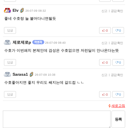
Elv
26-07-09 08:32
신고
|
공감 확인
좋네 수호랑 늘 붙어다니면될듯
답글
0
0
제로제로p
26-07-09 08:40
신고
|
공감 확인
수호가 이번패치 본체인데 검성은 수호없으면 저런딜이 안나온다는뜻
답글
0
0
Sarasa1
26-07-09 10:38
신고
|
공감 확인
수호좋아지면 좋지 우리도 쌔지는데 갈드컵 ㄴㄴ
답글
0
0
새로고침
등록