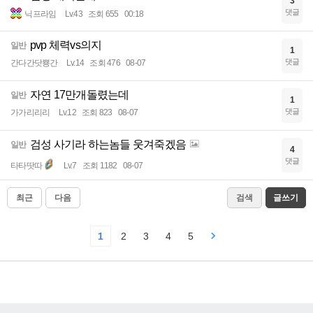
3
댓글
닉프라임
Lv.43
조회 655
00:18
pvp 체력vs의지
일반
1
댓글
간다간닷뿅간
Lv.14
조회 476
08-07
자연 17만개돌렸는데
일반
1
댓글
가가리리리
Lv.12
조회 823
08-07
검성 사기라 하는놈들 웃겨죽겠음
일반
4
댓글
타타땃따
Lv.7
조회 1182
08-07
최근
다음
검색
글쓰기
1
2
3
4
5