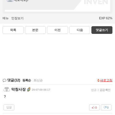
제로제로p
메뉴
인장보기
EXP 62%
목록
본문
이전
다음
댓글쓰기
댓글
(12)
등록순
|
최신순
새로고침
막창사장
26-07-09 06:17
신고
|
공감 확인
?
답글
0
0