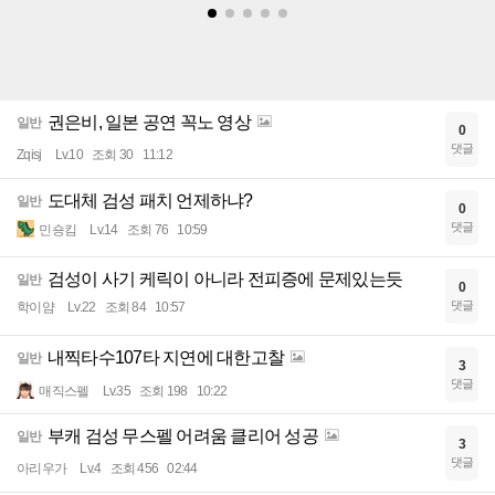
권은비, 일본 공연 꼭노 영상
일반
0
댓글
Zqisj
Lv.10
조회 30
11:12
도대체 검성 패치 언제하냐?
일반
0
댓글
민숑킴
Lv.14
조회 76
10:59
검성이 사기 케릭이 아니라 전피증에 문제있는듯
일반
0
댓글
학이얌
Lv.22
조회 84
10:57
내찍타수107타 지연에 대한고찰
일반
3
댓글
매직스펠
Lv.35
조회 198
10:22
부캐 검성 무스펠 어려움 클리어 성공
일반
3
댓글
아리우가
Lv.4
조회 456
02:44