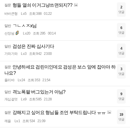
형들 열쇠 이거그냥쓰면되지??
질문
2
댓글
바바큰형
Lv.5
조회 388
01:22
ㄱㄴㅅㅈx님
일반
6
댓글
선장늼
Lv.20
조회 295
00:14
검성은 진짜 십사기다
일반
4
댓글
가와가와
Lv.3
조회 942
23:00
안녕하세요 검린이인데요 검성은 보스 앞에 잡아야 하
질문
3
나요?
댓글
올리뱌
Lv.24
조회 353
21:54
격노폭팔 버그있는거 아님?
일반
9
댓글
개십겉멋
Lv.9
조회 585
21:28
강해지고 싶어요 형님들 조언 부탁드립니다 ㅠㅠ
질문
19
댓글
깨을
Lv.1
조회 534
21:09