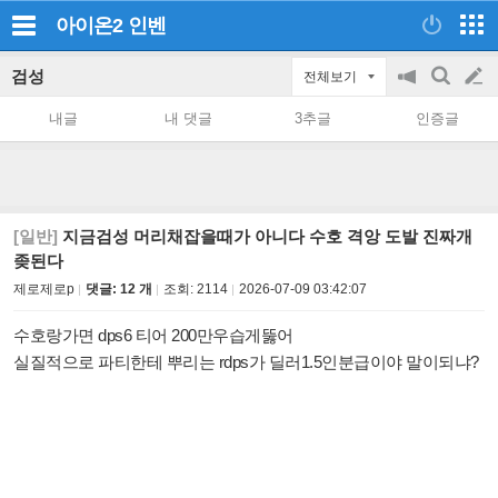
아이온2
인벤
검성
전체보기
공
검
글
지
색
내글
내 댓글
3추글
인증글
on/off
쓰
기
[일반]
지금검성 머리채잡을때가 아니다 수호 격앙 도발 진짜개
좆된다
제로제로p
댓글: 12 개
조회:
2114
2026-07-09 03:42:07
수호랑가면 dps6 티어 200만우습게뚫어
실질적으로 파티한테 뿌리는 rdps가 딜러1.5인분급이야 말이되냐?