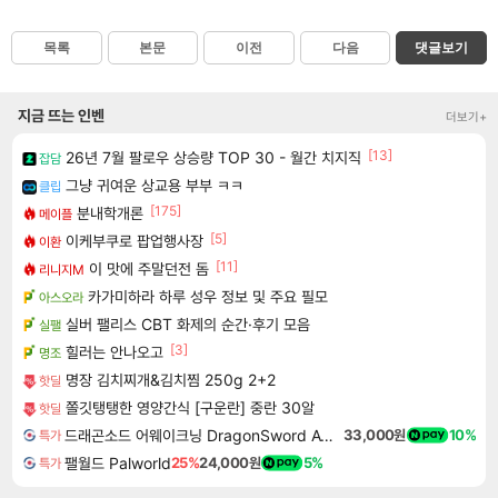
목록
본문
이전
다음
댓글보기
지금 뜨는 인벤
더보기+
[13]
26년 7월 팔로우 상승량 TOP 30 - 월간 치지직
잡담
그냥 귀여운 상교용 부부 ㅋㅋ
클립
[175]
분내학개론
메이플
[5]
이케부쿠로 팝업행사장
이환
[11]
이 맛에 주말던전 돔
리니지M
카가미하라 하루 성우 정보 및 주요 필모
아스오라
실버 팰리스 CBT 화제의 순간·후기 모음
실팰
[3]
힐러는 안나오고
명조
명장 김치찌개&김치찜 250g 2+2
핫딜
쫄깃탱탱한 영양간식 [구운란] 중란 30알
핫딜
드래곤소드 어웨이크닝 DragonSword Awakening
33,000원
10%
특가
팰월드 Palworld
25%
24,000원
5%
특가