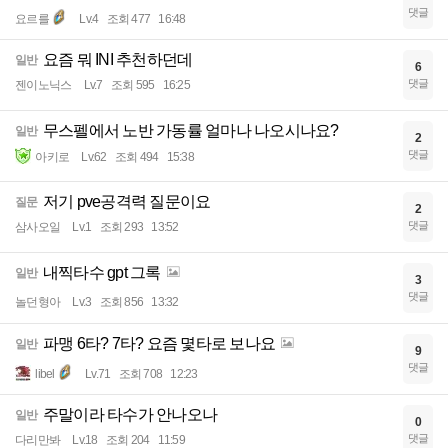
댓글
요르를
Lv.4
조회 477
16:48
요즘 뭐 INI 추천하던데
일반
6
댓글
젠이노닉스
Lv.7
조회 595
16:25
무스펠에서 노반 가동률 얼마나 나오시나요?
일반
2
댓글
아키로
Lv.62
조회 494
15:38
저기 pve공격력 질문이요
질문
2
댓글
삼사오일
Lv.1
조회 293
13:52
내찍타수 gpt 그록
일반
3
댓글
놀던형아
Lv.3
조회 856
13:32
파맹 6타? 7타? 요즘 몇타로 보나요
일반
9
댓글
libel
Lv.71
조회 708
12:23
주말이라 타수가 안나오나
일반
0
댓글
다리만봐
Lv.18
조회 204
11:59