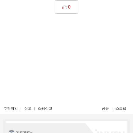
0
추천확인
신고
스팸신고
공유
스크랩