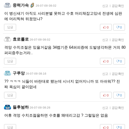
중력가속
26-07-09 08:02
신고
|
공감 확인
이 병신새기 아직도 사리분별 못하고 수호 머리채잡고있네 전생에 심판
에 머리찍혀 뒤졌었냐?
답글
0
0
효로롤로
26-07-09 08:02
신고
|
공감 확인
격앙 수치조절은 있을거같음 34렙기준 64퍼피증에 도발생각하묜 거의 80
퍼피증주는거라..
답글
0
0
구루앙
26-07-09 08:16
신고
|
공감 확인
?? ㅋㅋㅋ 늬들이 바란대로 됐는데 시너지 없어지니까 또 아쉬워?? 진
짜 욕심이 끝이없네
답글
0
0
들후뉨하
26-07-09 08:26
신고
|
공감 확인
어휴 격엉 수치조젏을하면 수호를 왜데리고감 ? 그럴일은 없음
답글
0
0