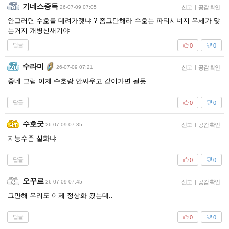
기네스중독
26-07-09 07:05
신고
|
공감 확인
안그러면 수호를 데려가겟냐 ? 좀그만해라 수호는 파티시너지 우세가 맞
는거지 개병신새기야
답글
0
0
수라미
26-07-09 07:21
신고
|
공감 확인
좋네 그럼 이제 수호랑 안싸우고 같이가면 될듯
답글
0
0
수호굿
26-07-09 07:35
신고
|
공감 확인
지능수준 실화냐
답글
0
0
오꾸르
26-07-09 07:45
신고
|
공감 확인
그만해 우리도 이제 정상화 됬는데..
답글
0
0