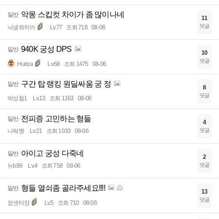
악몽 스킵컷 차이가 좀 많이나네
일반
11
댓글
닉넴뭐하까
Lv.77
조회 718
08-06
940K 궁성 DPS
일반
10
댓글
Huriza
Lv.68
조회 1475
08-06
구간 탑 랭킹 원딜싸움 궁 정
일반
8
댓글
박성철1
Lv.13
조회 1163
08-06
전피증 고민하는 형들
일반
4
댓글
나락쨩
Lv.21
조회 1033
08-06
아이고 궁성 다죽네
일반
2
댓글
뉴b99
Lv.4
조회 758
08-06
형들 열쇠좀 골라주세요!!!!
일반
13
댓글
정센터장
Lv.5
조회 710
08-06