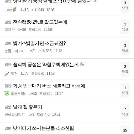
낫 미터기 궁성 클래스 탑10안에 들었다
일반
3
댓글
marv
Lv.13
조회 943
12:05
전속캡88.2%로 알고있는데
일반
1
댓글
덕이꾼
Lv.39
조회 699
11:56
빛기->빛멸가면 조금쌔짐?
일반
3
댓글
눈물그리고비
Lv.21
조회 585
11:42
솔직히 궁성은 약할수밖에없는게
일반
2
댓글
저건
Lv.75
조회 680
11:18
회랑 입구대기 버스 해볼려고 하는데..
일반
1
댓글
월급루팡v
Lv.55
조회 329
11:17
날개 젤 좋은거
질문
7
댓글
궁성풀차징신
Lv.3
조회 740
10:21
낫미터기 쓰시는분들 소소한팁
일반
15