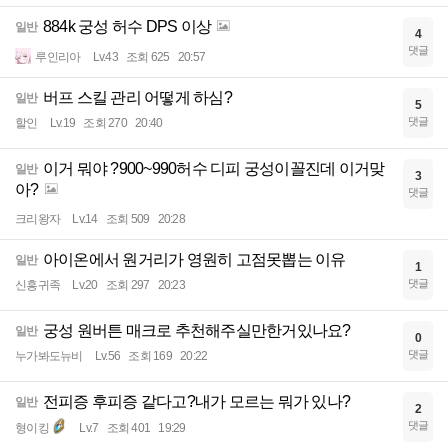
884k 궁성 허수 DPS 이상
일반
4
댓글
루인리아
Lv.43
조회 625
20:57
버프 스킬 관리 어떻게 하심?
일반
5
댓글
할인
Lv.19
조회 270
20:40
이거 뭐야 ?900~990허수 디피 궁성이꼴진데 이거맞
일반
3
아?
댓글
크리왕자
Lv.14
조회 509
20:28
아이온에서 원거리가 영원히 고점못뽑는 이유
일반
1
댓글
신흥귀족
Lv.20
조회 297
20:23
궁성 원버튼 매크로 추천해주실만한거있나요?
일반
0
댓글
누가봐도뉴비
Lv.56
조회 169
20:22
전피증 후피증 같다고?내가 모르는 뭐가 있나?
일반
2
댓글
형이킹
Lv.7
조회 401
19:29