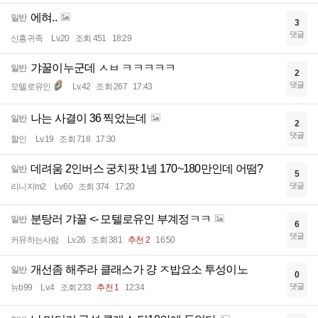
에혀..
일반
3
댓글
신흥귀족
Lv.20
조회 451
18:29
갸꿀이누군데 ㅅㅂ ㅋㅋㅋㅋㅋ
일반
2
댓글
모텔로유인
Lv.42
조회 267
17:43
나는 사결이 36 찍었는데
일반
2
댓글
할인
Lv.19
조회 718
17:30
데려움 2인버스 궁치팟 1넴 170~180만인데 어떰?
일반
5
댓글
리니지m2
Lv.60
조회 374
17:20
분탕러 갸꿀 <- 모텔로유인 부계정ㅋㅋ
일반
6
댓글
커뮤하는사람
Lv.26
조회 381
추천 2
16:50
개선좀 해주라 클래스가 걍 ㅈ밥요소 투성이노
일반
0
댓글
뉴b99
Lv.4
조회 233
추천 1
12:34