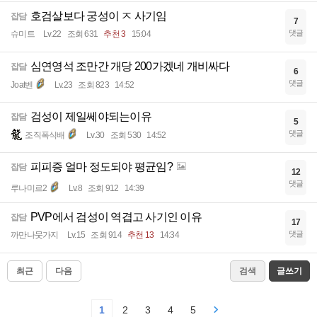
호검살보다 궁성이 ㅈ 사기임
잡담
7
댓글
슈미트
Lv.22
조회 631
추천 3
15:04
심연영석 조만간 개당 200가겠네 개비싸다
잡담
6
댓글
Joat벤
Lv.23
조회 823
14:52
검성이 제일쎄야되는이유
잡담
5
댓글
조직폭식배
Lv.30
조회 530
14:52
피피증 얼마 정도되야 평균임?
잡담
12
댓글
루나미르2
Lv.8
조회 912
14:39
PVP에서 검성이 역겹고 사기인 이유
잡담
17
댓글
까만나뭇가지
Lv.15
조회 914
추천 13
14:34
최근
다음
검색
글쓰기
1
2
3
4
5