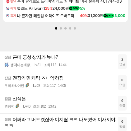
푸마 팔레르모 프리미엄 레드 웜 화이트 여자 운동화 401744-03
핫딜
팰월드 Palworld
25%
24,000원
5%
특가
나 혼자만 레벨업 어라이즈 오버드라이브 디럭스 에디션 Solo Leveling Arise Overdrive Deluxe Edition
40%
31,200원
3,000
특가
근데 궁성 상저가 높나?
잡담
2
댓글
생각나는게없
Lv.81
조회 112
14:44
전장가면 캐릭 ㅈㄴ약햐짐
잡담
0
댓글
우회하라아인
Lv.23
조회 117
14:05
신석은
잡담
0
댓글
권땡깡
Lv.40
조회 102
13:42
어쩌라고 버프켰잖아 이지랄 ㅋㅋ 나도켰어 이새끼야
잡담
0
ㅋㅋ
댓글