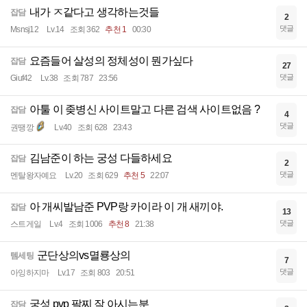
내가 ㅈ같다고 생각하는것들
잡담
2
댓글
Msnsj12
Lv.14
조회 362
추천 1
00:30
요즘들어 살성의 정체성이 뭔가싶다
잡담
27
댓글
Giuf42
Lv.38
조회 787
23:56
아툴 이 좆병신 사이트말고 다른 검색 사이트없음 ?
잡담
4
댓글
권땡깡
Lv.40
조회 628
23:43
김남준이 하는 궁성 다들하세요
잡담
2
댓글
멘탈왕자예요
Lv.20
조회 629
추천 5
22:07
아 개씨발남준 PVP랑 카이라 이 개 새끼야.
잡담
13
댓글
스트게일
Lv.4
조회 1006
추천 8
21:38
군단상의vs멸룡상의
템세팅
7
댓글
아잉하지마
Lv.17
조회 803
20:51
궁성 pvp 팔찌 잘 아시는분
잡담