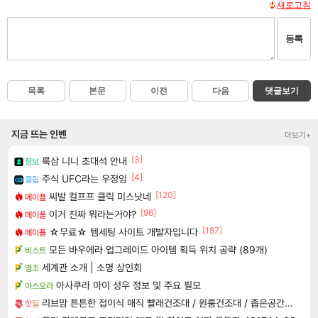
새로고침
등록
목록
본문
이전
다음
댓글보기
지금 뜨는 인벤
더보기+
[3]
룩삼 니니 초대석 안내
정보
[4]
주식 UFC라는 우정잉
클립
[120]
씨발 컬프프 클릭 미스낫네
메이플
[96]
이거 진짜 뭐라는거야?
메이플
[187]
☆무료☆ 템세팅 사이트 개발자입니다
메이플
모든 바우에라 업그레이드 아이템 획득 위치 공략 (89개)
비스트
세계관 소개 | 소명 상인회
명조
아사쿠라 마이 성우 정보 및 주요 필모
아스오라
리브맘 튼튼한 접이식 매직 빨래건조대 / 원룸건조대 / 좁은공간에 딱! 자리차지 없는 건조대
핫딜