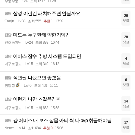
수붕수붕
Lv.4
조회 1517
17:29
살성 이런건 패치해주면 안될까요
잡담
26
댓글
Caojin
Lv.33
조회 555
추천 1
17:09
마도는 누구한테 약한거임?
잡담
28
댓글
천호동미남
Lv.24
조회 893
16:44
어비스 잠수 추방 시스템 도입되면
잡담
4
댓글
마구로창고
Lv.15
조회 349
16:12
직변권 나왔으면 좋겠음
잡담
6
댓글
권땡깡
Lv.40
조회 459
16:11
이런거 나만 ㅈ같음?
잡담
14
댓글
마구로창고
Lv.15
조회 668
15:58
걍 어비스 내 보스 잡몹 아티 싹 다 pvp 취급해야됨
잡담
17
댓글
Nearrr
Lv.14
조회 684
추천 9
15:06