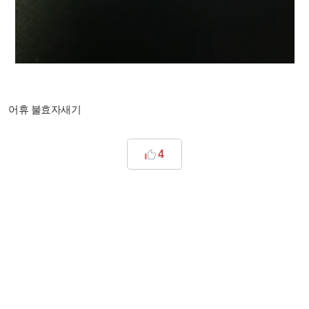
어휴 불효자새기
4