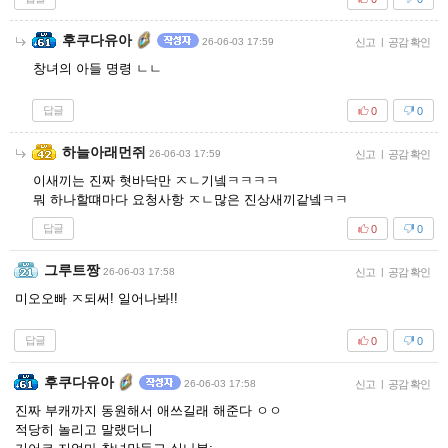
후쿠다유아
26-06-03 17:59
신고
|
공감 확인
창녀의 아들 명령 ㄴㄴ
답글
0
0
하늘아래먼쥐
26-06-03 17:59
신고
|
공감 확인
이새끼는 진짜 혓바닥만 ㅈㄴ기넼ㅋㅋㅋㅋ
뭐 하나할떄마다 요청사항 ㅈㄴ많은 진상새끼같넼ㅋㅋ
답글
0
0
그루트짱
26-06-03 17:58
신고
|
공감 확인
미오오빠 ㅈ되써! 일어나봐!!
답글
0
0
후쿠다유아
26-06-03 17:58
신고
|
공감 확인
진짜 부캐까지 동원해서 애쓰길래 해준다 ㅇㅇ
적당히 놀리고 말랬더니