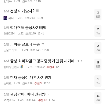
만개화
Lv.21
조회 168
13:19
전장 이게맞냐?
잡담
3
댓글
퍼니
Lv.58
조회 243
13:09
깔개련들 궁성사기빼엑
잡담
2
댓글
영굴1234
Lv.22
조회 140
12:41
궁까들 글보니 무슨 ㅋ
잡담
2
댓글
눈물그리고비
Lv.21
조회 140
12:28
궁성 회피작말고 명피증셋 가면 줮 사기네 ㅋㅋ
잡담
5
댓글
형채팅안친다
Lv.25
조회 322
추천 3
12:13
현재 궁성이 개ㅈ 사기인게
잡담
1
댓글
슈미트
Lv.22
조회 229
추천 3
12:05
권땡깡아 ..아니 권찡찡아
잡담
11
댓글
Yong3557
Lv.26
조회 442
추천 13
11:57