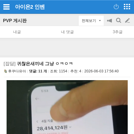
아이온2
인벤
PVP 게시판
전체보기
공
검
글
지
색
내글
내 댓글
3추글
on/off
쓰
기
[잡담]
귀찮은새끼네 그냥 ㅇㅋㅇㅋ
후쿠다유아
댓글: 11 개
조회:
1154
추천:
4
2026-06-03 17:56:40