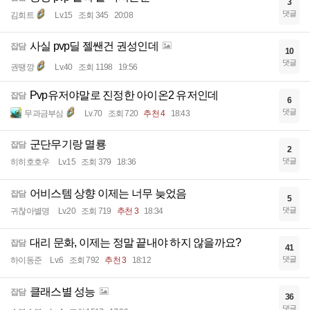
3
댓글
김희트
Lv.15
조회 345
20:08
사실 pvp딜 젤쌘건 권성인데
잡담
10
댓글
권땡깡
Lv.40
조회 1198
19:56
Pvp유저야말로 진정한 아이온2 유저인데
잡담
6
댓글
무과금부심
Lv.70
조회 720
추천 4
18:43
군단무기랑 멸룡
잡담
2
댓글
히히호호우
Lv.15
조회 379
18:36
어비스템 상향 이제는 너무 늦었음
잡담
5
댓글
귀찮아별명
Lv.20
조회 719
추천 3
18:34
대리 문화, 이제는 정말 끝내야 하지 않을까요?
잡담
41
댓글
하이동준
Lv.6
조회 792
추천 3
18:12
클래스별 성능
잡담
36
댓글