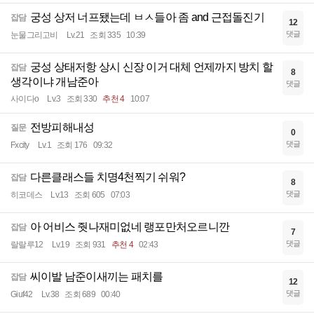
궁성 상저 너프됐는데 ㅂㅅ들아 좀 and 근접돌진기
잡담
12
댓글
눈물그리고비
Lv.21
조회 335
10:39
궁성 상태저항 상시 신장 이거 대체 언제까지 방치 할
잡담
8
생각이냐 개남준아
댓글
사이다o
Lv.3
조회 330
추천 4
10:07
전방피해내성
질문
0
댓글
Fxcity
Lv.1
조회 176
09:32
다른클래스들 치명4천찍기 쉬워?
잡담
8
댓글
히코데스
Lv.13
조회 605
07:03
아 어비스 줫나재미없네 랭포만처오르니깐
잡담
7
댓글
랄랄루12
Lv.19
조회 931
추천 4
02:43
씨이발 남준이새끼는 패치를
잡담
12
댓글
Giuf42
Lv.38
조회 689
00:40