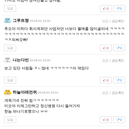
기어코 지엄마 창녀만들고 싶나봄;
답글
0
0
그루트짱
26-06-03 18:00
신고
|
공감 확인
추오야 미하다 회사계좌던 사업자던 너보다 월매출 많이굴리네 ㅋㅋㅋㅋ
ㅋㅋㅋㅋㅋㅋㅋㅋㅋㅋㅋㅋㅋㅋㅋㅋㅋㅋㅋㅋㅋㅋㅋㅋㅋㅋㅋㅋㅋㅋㅋㅋ
ㅋㅈ되써오빠!
답글
0
0
나는다빈
26-06-03 18:00
신고
|
공감 확인
보고 있던 사람들 ㅈㄴ많네 ㅋㅋㅋㅋㅋㅋ아 재밌다
답글
0
0
하늘아래먼쥐
26-06-03 18:01
신고
|
공감 확인
개욱기네 진짜 씹ㅋㅋㅋㅋㅋㅋㅋ
미오야 이제그만하고 정신병원 다시 들어가자
한놈 떠나기로했으니 ㅂㅂ
답글
0
0