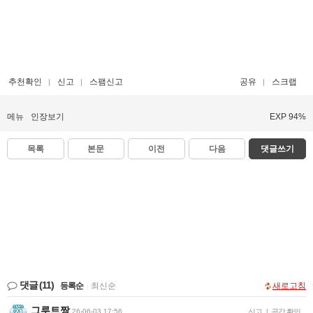
추천확인
신고
스팸신고
공유
스크랩
메뉴
인장보기
EXP 94%
목록
본문
이전
다음
댓글쓰기
댓글
(11)
등록순
|
최신순
새로고침
그루트짱
26-06-03 17:56
신고
|
공감 확인