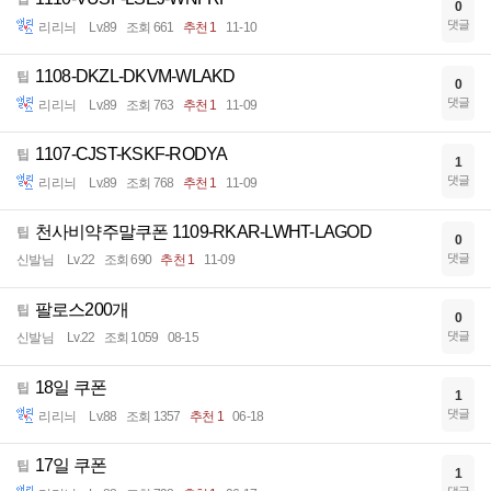
0
댓글
리리늬
Lv.89
조회 661
추천 1
11-10
1108-DKZL-DKVM-WLAKD
팁
0
댓글
리리늬
Lv.89
조회 763
추천 1
11-09
1107-CJST-KSKF-RODYA
팁
1
댓글
리리늬
Lv.89
조회 768
추천 1
11-09
천사비약주말쿠폰 1109-RKAR-LWHT-LAGOD
팁
0
댓글
신발님
Lv.22
조회 690
추천 1
11-09
팔로스200개
팁
0
댓글
신발님
Lv.22
조회 1059
08-15
18일 쿠폰
팁
1
댓글
리리늬
Lv.88
조회 1357
추천 1
06-18
17일 쿠폰
팁
1