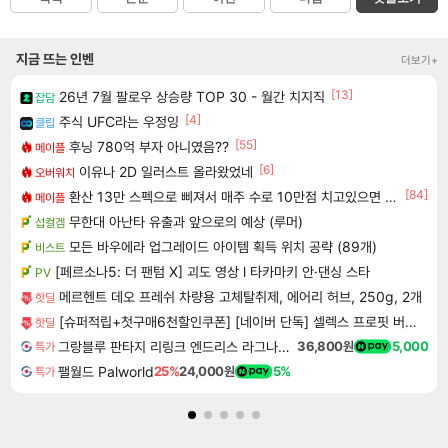
지금 뜨는 인벤
더보기+
[13]
26년 7월 팔로우 상승량 TOP 30 - 월간 치지직
잡담
[4]
주식 UFC라는 우정잉
클립
[55]
후닝 780억 부자 아니였음??
메이플
[6]
이유나 2D 일러스트 올라왔었네
오버워치
[84]
환산 13만 스펙으로 삐져서 매주 수로 10만점 치고있으면 ㅋㅋ
메이플
무한대 아난타 유출과 앞으로의 예상 (루머)
섭컬겜
모든 바우에라 업그레이드 아이템 획득 위치 공략 (89개)
비스트
[페르소나5: 더 팬텀 X] 괴도 영상 l 타카마키 안·댄싱 스타
PV
메르헨트 데오 프레쉬 차량용 고체탈취제, 에어리 허브, 250g, 2개
핫딜
[슈퍼적립+첫구매6천할인쿠폰] [네이버 단독] 셀렉스 프로핏 버라이어티팩(총 8입)
핫딜
그랑블루 판타지 리링크 엔드리스 라그나로크 업그레이드 킷 Granblue Fantasy Relink Endless Ragnarok Upgrade Kit DLC
36,800원
5,000
특가
팰월드 Palworld
25%
24,000원
5%
특가