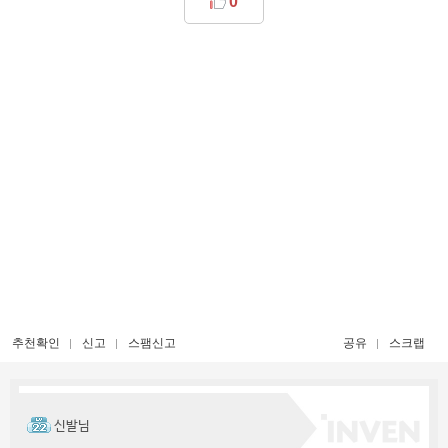
0
추천확인
신고
스팸신고
공유
스크랩
신발님