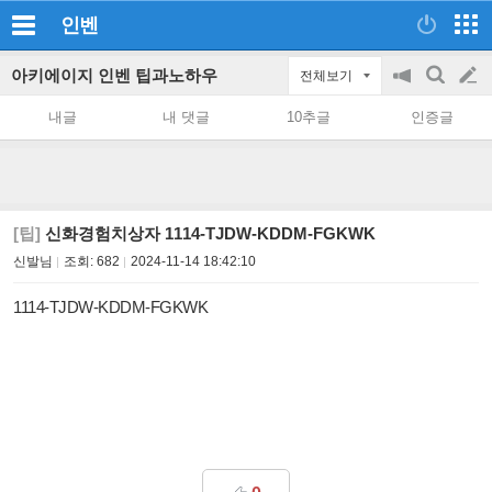
인벤
아키에이지 인벤 팁과노하우
전체보기
공
검
글
지
색
내글
내 댓글
10추글
인증글
on/off
쓰
기
[팁]
신화경험치상자 1114-TJDW-KDDM-FGKWK
신발님
조회:
682
2024-11-14 18:42:10
1114-TJDW-KDDM-FGKWK