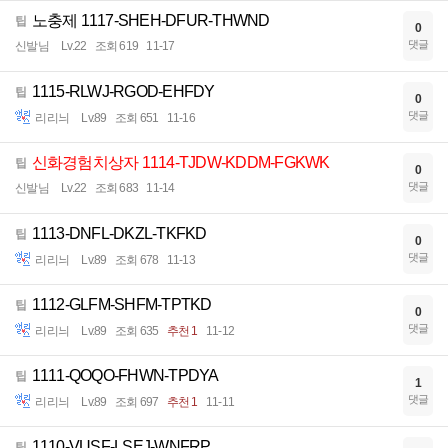
노충제 1117-SHEH-DFUR-THWND
팁
0
댓글
신발님
Lv.22
조회 619
11-17
1115-RLWJ-RGOD-EHFDY
팁
0
댓글
리리늬
Lv.89
조회 651
11-16
신화경험치상자 1114-TJDW-KDDM-FGKWK
팁
0
댓글
신발님
Lv.22
조회 683
11-14
1113-DNFL-DKZL-TKFKD
팁
0
댓글
리리늬
Lv.89
조회 678
11-13
1112-GLFM-SHFM-TPTKD
팁
0
댓글
리리늬
Lv.89
조회 635
추천 1
11-12
1111-QOQO-FHWN-TPDYA
팁
1
댓글
리리늬
Lv.89
조회 697
추천 1
11-11
1110-VUSF-LSEJ-WNFRP
팁