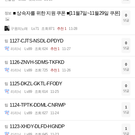
■ 상속자를 위한 지원 쿠폰 ■[11월7일~11월29일 쿠폰]
정보
0
댓글
구원의노래
Lv.71
조회 871
추천 1
11-28
1127-CJTS-NSDL-DPDYD
팁
0
댓글
리리늬
Lv.89
조회 624
추천 1
11-27
1126-ZNVH-SDMS-TKFKD
팁
0
댓글
리리늬
Lv.89
조회 725
추천 1
11-26
1125-DKZL-GKTL-FFODY
팁
0
댓글
리리늬
Lv.89
조회 614
11-25
1124-TPTK-DDML-CNRWP
팁
1
댓글
리리늬
Lv.89
조회 627
11-24
1123-XHDY-DLFD-HGNDP
팁
1
댓글
리리늬
Lv.89
조회 645
11-23