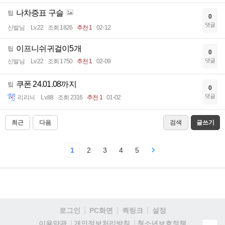
나차증표 구슬
팁
0
댓글
신발님
Lv.22
조회 1826
추천 1
02-12
이프니쉬귀걸이5개
팁
0
댓글
신발님
Lv.22
조회 1750
추천 1
02-09
쿠폰 24.01.08까지
팁
0
댓글
리리늬
Lv.88
조회 2316
추천 1
01-02
최근
다음
검색
글쓰기
1
2
3
4
5
로그인
PC화면
퀵링크
설정
청소년보호정책
이용약관
개인정보처리방침