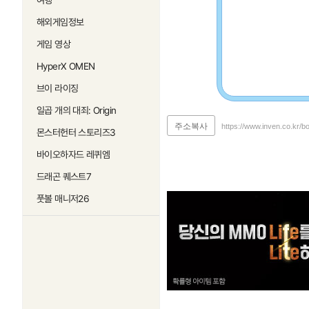
여행
해외게임정보
게임 영상
HyperX OMEN
브이 라이징
일곱 개의 대죄: Origin
주소복사
https://www.inven.co.kr/b
몬스터헌터 스토리즈3
바이오하자드 레퀴엠
드래곤 퀘스트7
풋볼 매니저26