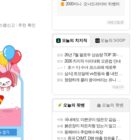
2000이니
·
오너드라이버 차벤러
새로고침
스팸신고
추천 확인
오늘의 치지직
오늘의 SOOP
26년 7월 팔로우 상승량 TOP 30 - 월간 치지직
잡담
2026 치지직 이리대회 오픈컵 안내
정보
초ㅇㅎ) 수녀 코스프레 제로투
ㅗㅜㅑ
삼식) 토요일에 vs한동숙 롤 내전 예정
잡담
청량하게 콜라 쏟아버리는 유니 ㅋㅋㅋ
클립
더보기+
오늘의 팟벤
오늘의 핫벤
국내에도 이쁜곳이 많은것 같습니다
여행
붉은장미 히든처형 있는거 알고 있었음?
실팰
동해바다 추암해수욕장
여행
중국 CXMT, D램 매출 점유율 7%…글로벌 4위로 부상
해외겜