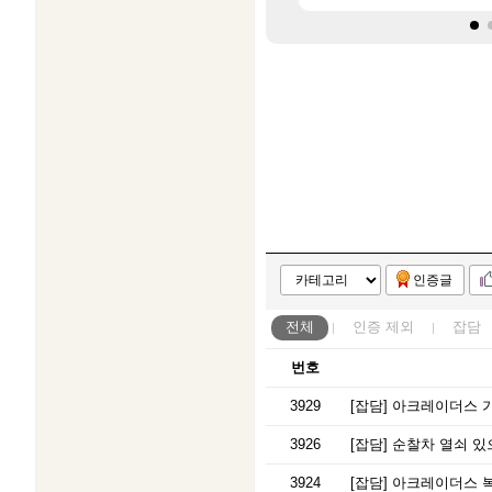
인증글
전체
인증
제외
잡담
번호
3929
[잡담]
아크레이더스 가
3926
[잡담]
순찰차 열쇠 있으
3924
[잡담]
아크레이더스 