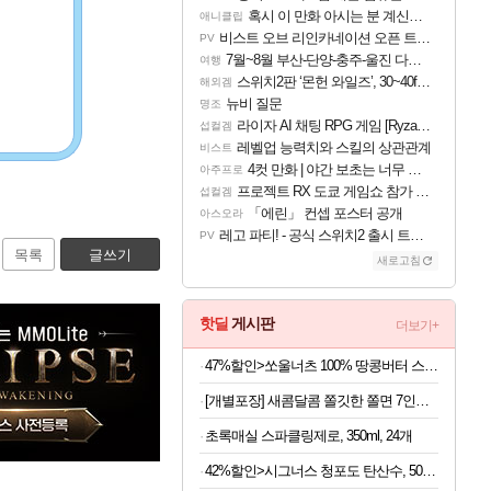
혹시 이 만화 아시는 분 계신가요
애니클립
비스트 오브 리인카네이션 오픈 트레일러
PV
7월~8월 부산-단양-충주-울진 다녀왔어요~
여행
스위치2판 ‘몬헌 와일즈’, 30~40fps 목표 추정
해외겜
뉴비 질문
명조
라이자 AI 채팅 RPG 게임 [RyzaChat: AI] 공개
섭컬겜
레벨업 능력치와 스킬의 상관관계
비스트
4컷 만화 | 야간 보초는 너무 힘들어
아주프로
프로젝트 RX 도쿄 게임쇼 참가 결정
섭컬겜
「에린」 컨셉 포스터 공개
아스오라
레고 파티! - 공식 스위치2 출시 트레일러
PV
목록
글쓰기
새로고침
핫딜
게시판
더보기+
47%할인>쏘울너츠 100% 땅콩버터 스무스, 500g, 2개
[개별포장] 새콤달콤 쫄깃한 쫄면 7인분(면 200g 7봉+소스 50g 7봉)
초록매실 스파클링제로, 350ml, 24개
42%할인>시그너스 청포도 탄산수, 500ml, 20개