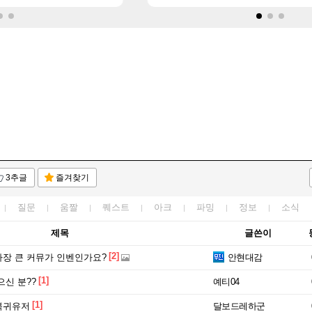
3추글
즐겨찾기
질문
움짤
퀘스트
아크
파밍
정보
소식
제목
글쓴이
[2]
장 큰 커뮤가 인벤인가요?
안현대감
[1]
신 분??
예티04
[1]
복귀유저
달보드레하군