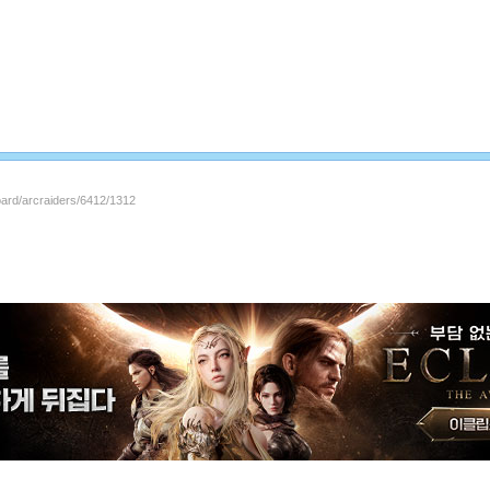
oard/arcraiders/6412/1312