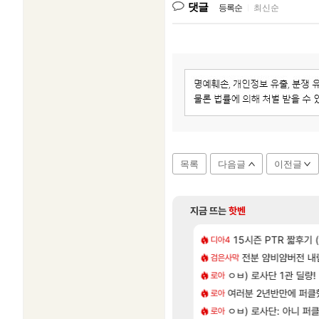
댓글
등록순
|
최신순
목록
다음글
이전글
지금 뜨는
핫벤
[42]
올만에 패키지값 안아깝 [2]
 AI 채팅 RPG 게임 [RyzaChat: AI] 공개
15시즌 PTR 짧후기 (
넷마블, 신작 서브컬쳐 
디아4
섭컬겜
[61]
나왔당
크 죽음의 계율자, 벨가르딘 티저
전분 얌비얌버전 내
테스트 때는 로비
검은사막
리밋제로
[33]
끼 뭐임?
신차계약하고 차 받았습니다
ㅇㅂ) 로사단 1관 딜량!
렙 올리니까 주인공
로아
실팰
[544]
렉걸리는 애들은 참고해라
컷 만화 | 야간 보초는 너무 힘들어
여러분 2년반만에 퍼
비스트 오브 리인카네
로아
PV
[224]
3억인데 우리 월드 걸 207억에 처올리면 관세 내고 183억짜릴 사지 시발놈아 관세 없이 사려고 검색했더니 관세 붙인 가격으로 팔고 있으면 좋다고 사겠냐 개놈새끼야
카구라 개발사 신작 [시노비 넥서스] 연내 출시 예정
ㅇㅂ) 로사단: 아니 퍼클팟 
챕터별 길찾기/지도 
로아
비스트