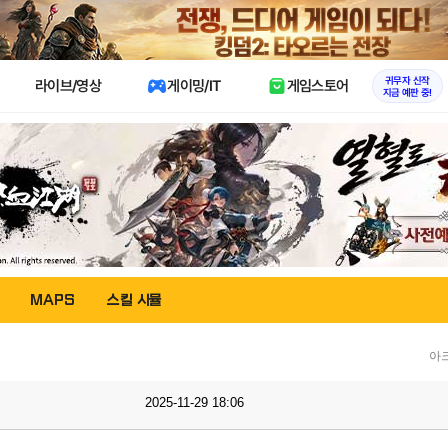
X
귀무자 신작
라이브/영상
게이밍/IT
게임스토어
지금 예판 중!
MAPS
스킬 시뮬
아
2025-11-29 18:06