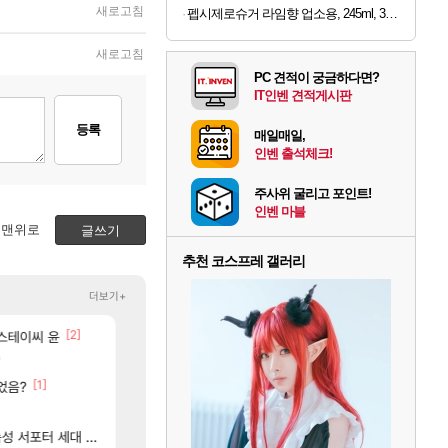
새로고침
펩시제로슈거 라임향 업소용, 245ml, 30개
새로고침
PC 견적이 궁금하다면?
IT인벤 견적게시판
등록
매일매일,
인벤 출석체크!
주사위 굴리고 포인트!
인벤 마블
맨위로
글쓰기
추천 코스프레 갤러리
더보기+
[2]
[42]
 스테이씨 윤
ㅋㅋ 올만에 패키지값 안아깝 [2]
라이자 AI 채팅 RPG 게임 [RyzaChat: AI] 
리니지M
섭컬겜
[39]
[61]
'
와 퍼클나왔당
로스트아크 죽음의 계율자, 벨가르딘 티저
로아
PV
[1]
[33]
었음?
완갑 이새끼 뭐임?
저도 신차계약하고 차 받았습니다
로아
차벤
[544]
메이플 렉걸리는 애들은 참고해라
4컷 만화 | 야간 보초는 너무 힘들어
메이플
아주프로
[45]
[2
ㅋㅋㅋ
 서포터 세대 교체
자석펫이 시발 다른 월드 매물이 183억인데 우리 월드 걸 207억에 처올리면 관세 내고 183억짜릴 사지 시발놈아 관세 없이 사려고 검색했더니 관세 붙인 가격으로 팔고 있으면 좋다고 사겠냐 개놈새끼야
섬란 카구라 개발사 신작 [시노비 넥서스] 연내 출시 
메이플
섭컬겜