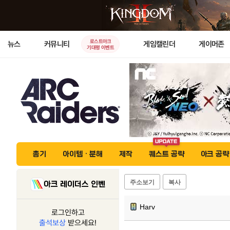
로스트아크
뉴스
커뮤니티
게임캘린더
게이머존
기대평 이벤트
총기
아이템 · 분해
제작
퀘스트 공략
아크 공략
주소보기
복사
아크 레이더스 인벤
Harv
로그인하고
출석보상
받으세요!