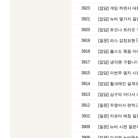
3923
[잡담]
게임 하면서 대
3921
[잡담]
뉴비 몇가지 
3920
[잡담]
듀오나 트리오 
[
3919
[질문]
피스 감정표현
3918
[잡담]
플스도 묶음 아
3917
[잡담]
냉각팬 구합니다
3915
[잡담]
이번주 뎀지 시련 봄
3914
[잡담]
헐크래인 설계도
3913
[잡담]
삼구의 어디서 
3912
[질문]
두명이서 편먹고
3911
[질문]
카르마 매칭 질
3909
[질문]
뉴비 시련 질문
3908
[질문]
이거뭐 뉴비들은