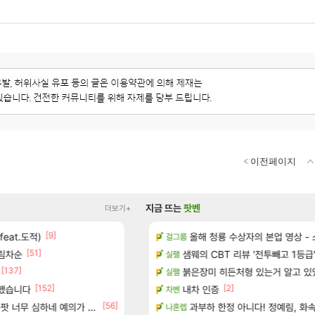
이전페이지
지금 뜨는
팟벤
더보기+
[9]
[94]
feat.도적)
게임 [펄 인 블루] 티저 사이트 오픈
우주최초 보스가 낙사하는 게임
올해 청룡 수상자의 본업 영상 -
로아
걸그룹
[51]
림차순
에 온라인 기능이 있는데
샘웨의 CBT 리뷰 '전투빼고 1등급
(추가) 이건 어떻게 해석해야 되나
검은사막
실팰
[137]
[5]
도 세네
라이트닝무한비약관련
붉은장미 히든처형 있는거 알고 있
SOL
실팰
[152]
[43]
[2]
클했습니다
이션 오픈 트레일러
쫀지 실시간
내차 인증
로아
차벤
[56]
너무 심하네 예의가 없어(?)
공략 (1 ~ 12장)
ㅇㅂ) 쫀지 채팅창 ㅋㅋㅋㅋㅋㅋㅋㅋ
과부하 한정 아니다! 정예림, 화속성
로아
나혼렙