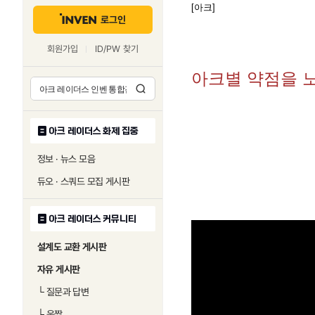
[아크]
로그인
회원가입
ID/PW 찾기
아크별 약점을 
아크 레이더스 화제 집중
정보 · 뉴스 모음
듀오 · 스쿼드 모집 게시판
아크 레이더스 커뮤니티
설계도 교환 게시판
자유 게시판
└
질문과 답변
└
움짤