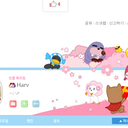
4
공유
스크랩
신고하기
린클 특파원
Harv
→↓↘P
프로필
랭킹
칭호