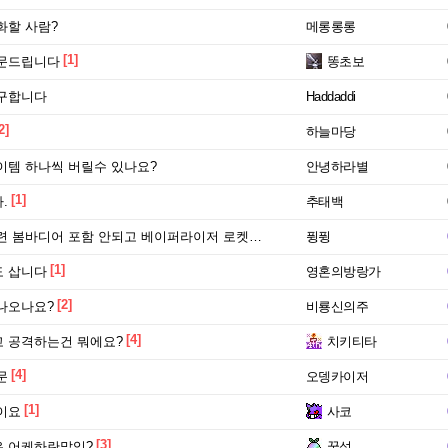
화할 사람?
메롱롱롱
[1]
질문드립니다
똥초보
구합니다
Haddaddi
2]
하늘마당
이템 하나씩 버릴수 있나요?
안녕하라별
[1]
.
추태백
바디어 포함 안되고 베이퍼라이저 로켓티어가 적용되네요
퓡퓡
[1]
 삽니다
영혼의방랑가
[2]
나오나요?
비룡신의주
[4]
 공격하는건 뭐에요?
치키티타
[4]
문
오뎅카이저
[1]
이요
사코
[3]
 어케하란말임?
꿍성