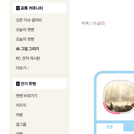
공통 커뮤니티
오픈 이슈 갤러리
목록
|
댓글(
0
)
오늘의 핫벤
오늘의 팟벤
AI 그림 그리기
PC 견적 게시판
더보기
인기 팟벤
팟벤 바로가기
치지직
차벤
걸그룹
인장