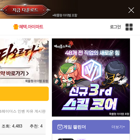
혜택.아이마트
로그인
인
벤
전
체
사
이
트
맵
크레이더스 인벤 자유 게시판
조회:
4,483
추천:
4
게임 캘린더
더보기+