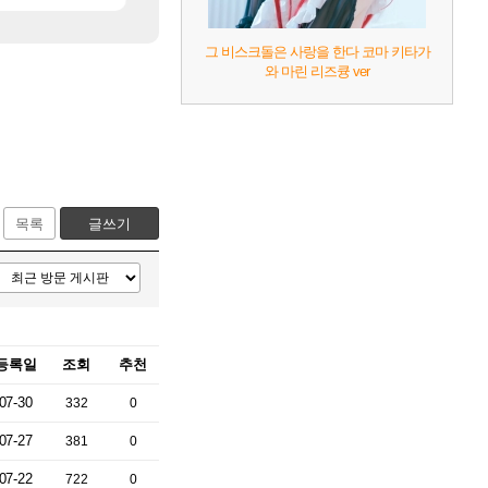
그 비스크돌은 사랑을 한다 코마 키타가
와 마린 리즈큥 ver
목록
글쓰기
등록일
조회
추천
07-30
332
0
07-27
381
0
07-22
722
0