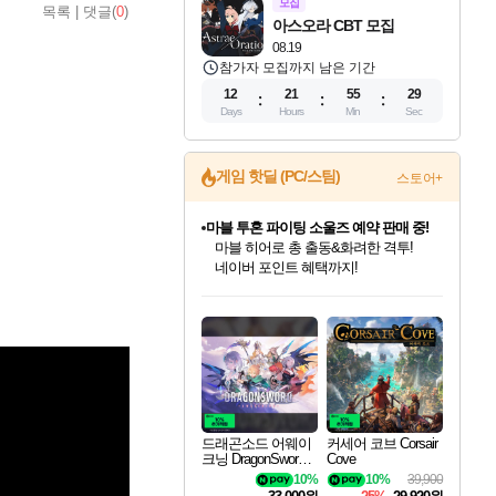
모집
목록
|
댓글(
0
)
아스오라 CBT 모집
08.19
참가자 모집까지 남은 기간
12
21
55
28
Days
Hours
Min
Sec
게임 핫딜 (PC/스팀)
스토어+
캡콤 프렌차이즈 할인 진행 중!
몬헌, 바하 등 인기 IP를
할인가에 만나보세요!
드래곤소드: 어웨이크닝 입점!
문명 7 특별 할인!
귀무자: 검의 길 예약 판매 중!
비스트 오브 리인카네이션 정식 출시!
커세어 코브 출시 기념 할인!
더 렐릭 퍼스트 가디언 정식 출시
베데스다 40주년 기념 할인 중!
마블 투혼 파이팅 소울즈 예약 판매 중!
캡콤 일부 상품 상시 할인
스타워즈 은하계 레이서
로블록스 기프트 카드 공식 입점
스팀으로 만나는 드래곤소드!
조선&고려 DLC 출시 예정
10% 할인과
게임프릭 신작 IP
해적'섬'을 발전시키자!
설화x하드코어 액션!
베데스다의 명작들을
마블 히어로 총 출동&화려한 격투!
몬헌 와일즈 & 드래곤즈 도그마2
인벤게임즈에서 10% 추가 적립
Robux를 가장 안전하고
네이버혜택과 함께 만나보세요!
50%할인&추가 적립까지!
이니&베니 혜택까지!
네이버 혜택가와 함께 예약하세요!
할인&네이버혜택으로 만나보세요!
네이버페이 혜택과 만나보세요!
40주년 프로모션으로 만나보세요!
네이버 포인트 혜택까지!
일부 에디션 상시 할인!
혜택으로 예약 판매 중
편안하게 충전하세요
드래곤소드 어웨이
커세어 코브 Corsair
크닝 DragonSword A
Cove
wakening
10%
10%
39,900