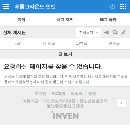
배틀그라운드
인벤
자게
배그 지도
배그 공카
전체 게시판
전체보기
공
검
글
지
색
내글
내 댓글
10추글
인증글
on/off
쓰
글 보기
기
요청하신 페이지를 찾을 수 없습니다.
서비스 이용에 불편을 드려 죄송합니다. 먼저 새로고침 해보시고 페이지의 주소를
올바르게 입력했는지 다시 한번 확인해 보시기 바랍니다.
로그인
PC화면
퀵링크
설정
청소년보호정책
이용약관
개인정보처리방침
▲
불법촬영물신고안내
(주)
인
벤