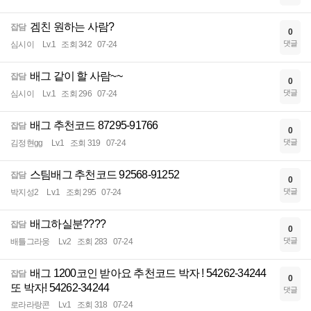
겜친 원하는 사람?
잡담
0
댓글
심시이
Lv.1
조회 342
07-24
배그 같이 할 사람~~
잡담
0
댓글
심시이
Lv.1
조회 296
07-24
배그 추천코드 87295-91766
잡담
0
댓글
김정현gg
Lv.1
조회 319
07-24
스팀배그 추천코드 92568-91252
잡담
0
댓글
박지성2
Lv.1
조회 295
07-24
배그하실분????
잡담
0
댓글
배틀그라웅
Lv.2
조회 283
07-24
배그 1200코인 받아요 추천코드 박자 ! 54262-34244
잡담
0
또 박자! 54262-34244
댓글
로라라랑콘
Lv.1
조회 318
07-24