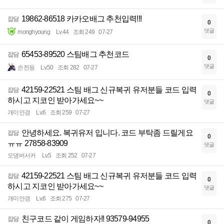
19862-86518 카카오배그 추천입력!!!
잡담
0
댓글
monghyoung
Lv.44
조회 249
07-27
65453-89520 스팀배그 추천코드
잡담
0
댓글
손전등
Lv.50
조회 282
07-27
42159-22521 스팀 배그 신규복귀 유저분들 코드 입력
잡담
0
하시고 지코인 받아가세요~~
댓글
개미안경
Lv.6
조회 259
07-27
안녕하세요. 복귀유저 입니다. 코드 부탁좀 드릴게요
잡담
0
ㅠㅠ 27858-83909
댓글
오댕버서커
Lv.5
조회 252
07-27
42159-22521 스팀 배그 신규복귀 유저분들 코드 입력
잡담
0
하시고 지코인 받아가세요~~
댓글
개미안경
Lv.6
조회 275
07-27
친구코드 같이 게임하자!! 93579-94955
잡담
0