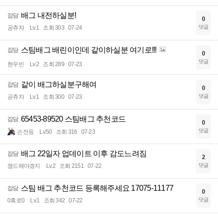
배그 내전하실분!
잡담
0
댓글
공츄챠
Lv.1
조회 303
07-24
스팀배그 배린이인데 같이하실분 여기로!!!
잡담
0
댓글
현우빈
Lv.2
조회 289
07-23
같이 배그하실분구해여
잡담
0
댓글
공츄챠
Lv.1
조회 300
07-23
65453-89520 스팀배그 추천코드
잡담
0
댓글
손전등
Lv.50
조회 316
07-23
배그 22일자 업데이트 이후 감도느려짐
잡담
2
댓글
잼드해야겠지
Lv.2
조회 2151
07-22
스팀 배그 추천코드 등록해주세요 17075-11177
잡담
0
댓글
0흑로0
Lv.1
조회 342
07-22