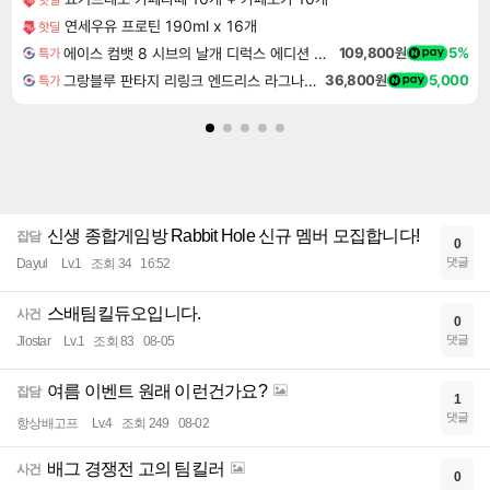
연세우유 프로틴 190ml x 16개
핫딜
에이스 컴뱃 8 시브의 날개 디럭스 에디션 예약구매 ACE COMBAT 8 WINGS OF THEVE Deluxe Edition
109,800원
5%
특가
그랑블루 판타지 리링크 엔드리스 라그나로크 업그레이드 킷 Granblue Fantasy Relink Endless Ragnarok Upgrade Kit DLC
36,800원
5,000
특가
신생 종합게임방 Rabbit Hole 신규 멤버 모집합니다!
잡담
0
댓글
Dayul
Lv.1
조회 34
16:52
스배팀킬듀오입니다.
사건
0
댓글
Jlostar
Lv.1
조회 83
08-05
여름 이벤트 원래 이런건가요?
잡담
1
댓글
항상배고프
Lv.4
조회 249
08-02
배그 경쟁전 고의 팀킬러
사건
0