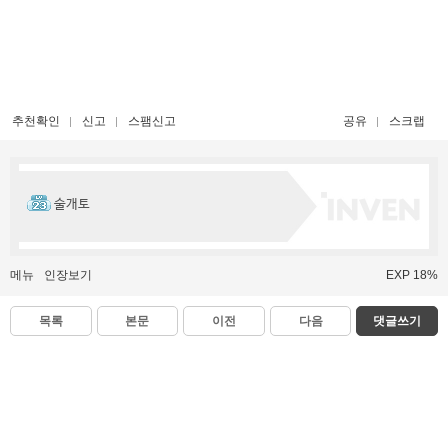
추천확인
신고
스팸신고
공유
스크랩
술개토
메뉴
인장보기
EXP 18%
목록
본문
이전
다음
댓글쓰기