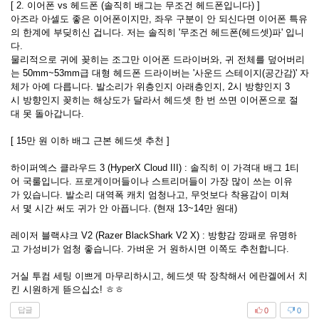
[ 2. 이어폰 vs 헤드폰 (솔직히 배그는 무조건 헤드폰입니다) ]
아즈라 아셀도 좋은 이어폰이지만, 좌우 구분이 안 되신다면 이어폰 특유
의 한계에 부딪히신 겁니다. 저는 솔직히 '무조건 헤드폰(헤드셋)파' 입니
다.
물리적으로 귀에 꽂히는 조그만 이어폰 드라이버와, 귀 전체를 덮어버리
는 50mm~53mm급 대형 헤드폰 드라이버는 '사운드 스테이지(공간감)' 자
체가 아예 다릅니다. 발소리가 위층인지 아래층인지, 2시 방향인지 3
시 방향인지 꽂히는 해상도가 달라서 헤드셋 한 번 쓰면 이어폰으로 절
대 못 돌아갑니다.
[ 15만 원 이하 배그 근본 헤드셋 추천 ]
하이퍼엑스 클라우드 3 (HyperX Cloud III) : 솔직히 이 가격대 배그 1티
어 국룰입니다. 프로게이머들이나 스트리머들이 가장 많이 쓰는 이유
가 있습니다. 발소리 대역폭 캐치 엄청나고, 무엇보다 착용감이 미쳐
서 몇 시간 써도 귀가 안 아픕니다. (현재 13~14만 원대)
레이저 블랙샤크 V2 (Razer BlackShark V2 X) : 방향감 깡패로 유명하
고 가성비가 엄청 좋습니다. 가벼운 거 원하시면 이쪽도 추천합니다.
거실 투컴 세팅 이쁘게 마무리하시고, 헤드셋 딱 장착해서 에란겔에서 치
킨 시원하게 뜯으십쇼! ㅎㅎ
답글
0
0