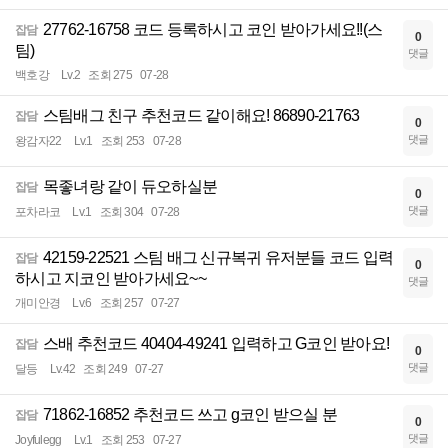
27762-16758 코드 등록하시고 코인 받아가세요!!(스
잡담
0
팀)
댓글
백호강
Lv.2
조회 275
07-28
스팀배그 친구 추천코드 같이해요! 86890-21763
잡담
0
댓글
왕감자22
Lv.1
조회 253
07-28
목좋녀랑 같이 듀오하실분
잡담
0
댓글
포차라코
Lv.1
조회 304
07-28
42159-22521 스팀 배그 신규복귀 유저분들 코드 입력
잡담
0
하시고 지코인 받아가세요~~
댓글
개미안경
Lv.6
조회 257
07-27
스배 추천코드 40404-49241 입력하고 G코인 받아요!
잡담
0
댓글
달등
Lv.42
조회 249
07-27
71862-16852 추천코드 쓰고 g코인 받으실 분
잡담
0
댓글
Joyfulegg
Lv.1
조회 253
07-27