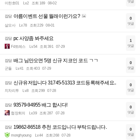
댓글
이한호01
Lv.2
조회 189
08-02
야름이벤트 선물 월래이런가요?
잡담
0
댓글
살모사
Lv.78
조회 229
08-01
pc 사양좀 봐주세요
잡담
1
댓글
Fd토레스
Lv.54
조회 391
07-29
배그 님만오면 5명 신규 지코인 코드 ㄱㄱ
잡담
0
댓글
군돌
Lv.41
조회 403
07-29
신규유저입니다 31745-51313 코드등록해주세요..
잡담
0
댓글
치차리투
Lv.8
조회 299
07-28
93579-94955 배그 합시다!
잡담
0
댓글
협장회의
Lv.39
조회 287
07-28
19862-86518 추천 코드입니다 부탁드립니다.
잡담
0
댓글
monghyoung
Lv.44
조회 268
07-28