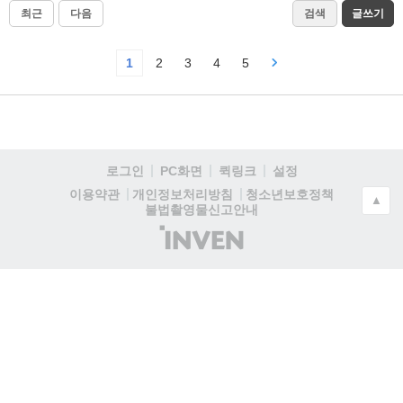
최근
다음
검색
글쓰기
1
2
3
4
5
로그인
PC화면
퀵링크
설정
청소년보호정책
이용약관
개인정보처리방침
▲
불법촬영물신고안내
(주)
인
벤