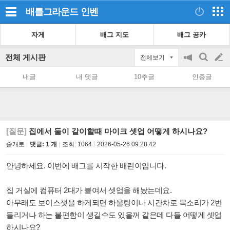
배틀그라운드
인벤
자게
배그 지도
배그 공카
전체 게시판
전체보기
공
검
글
지
색
내글
내 댓글
10추글
인증글
on/off
쓰
기
[질문]
집에서 둘이 같이할때 마이크 셋업 어떻게 하시나요?
술개토
댓글: 1 개
조회:
1064
2026-05-26 09:28:42
안녕하세요. 이번에 배그를 시작한 배린이입니다.
집 거실에 컴퓨터 2대가 붙여서 셋업을 해놨는데요.
아무래도 보이스챗을 하게되면 하울링이나 시간차로 목소리가 2번
들리거나 하는 불편함이 생길수도 있을꺼 같은데 다들 어떻게 셋업
하시나요?