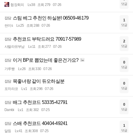
댓글
협장회의
Lv.38
조회 279
07-26
스팀 베그 추천인 하실분! 06509-46179
잡담
1
댓글
싼이s
Lv.25
조회 288
07-26
추천코드 부탁드려요 70917-57989
잡담
2
댓글
샤랄라유부남
Lv.11
조회 277
07-26
이거 BP로 뽑았는데 좋은건가요?
잡담
0
댓글
가루빵
Lv.26
조회 330
07-26
목좋녀랑 같이 듀오하실분
잡담
0
댓글
포차라코
Lv.1
조회 296
07-26
배그 추천코드 53335-42791
잡담
0
댓글
Dambi
Lv.1
조회 302
07-25
스배 추천코드 40404-49241
잡담
1
댓글
달등
Lv.41
조회 308
07-25