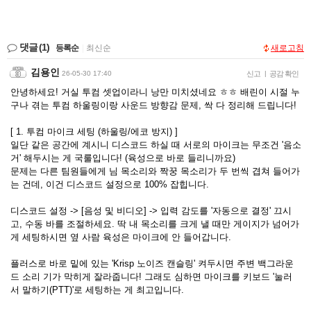
댓글
(1)
등록순
|
최신순
새로고침
김용인
26-05-30 17:40
신고
|
공감 확인
안녕하세요! 거실 투컴 셋업이라니 낭만 미치셨네요 ㅎㅎ 배린이 시절 누
구나 겪는 투컴 하울링이랑 사운드 방향감 문제, 싹 다 정리해 드립니다!
[ 1. 투컴 마이크 세팅 (하울링/에코 방지) ]
일단 같은 공간에 계시니 디스코드 하실 때 서로의 마이크는 무조건 '음소
거' 해두시는 게 국룰입니다! (육성으로 바로 들리니까요)
문제는 다른 팀원들에게 님 목소리와 짝꿍 목소리가 두 번씩 겹쳐 들어가
는 건데, 이건 디스코드 설정으로 100% 잡힙니다.
디스코드 설정 -> [음성 및 비디오] -> 입력 감도를 '자동으로 결정' 끄시
고, 수동 바를 조절하세요. 딱 내 목소리를 크게 낼 때만 게이지가 넘어가
게 세팅하시면 옆 사람 육성은 마이크에 안 들어갑니다.
플러스로 바로 밑에 있는 'Krisp 노이즈 캔슬링' 켜두시면 주변 백그라운
드 소리 기가 막히게 잘라줍니다! 그래도 심하면 마이크를 키보드 '눌러
서 말하기(PTT)'로 세팅하는 게 최고입니다.