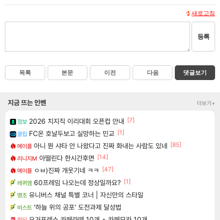
새로고침
등록
목록
본문
이전
다음
댓글보기
지금 뜨는 인벤
더보기+
[7]
2026 치지직 이리대회 오픈컵 안내
정보
[1]
FC온 호날두보고 실망하는 민교
클립
[85]
아니 뭔 샤타 안 나왔다고 진짜 화내는 사람도 있네
메이플
[14]
아떨린다 한시간후면
리니지M
[47]
ㅇㅂ)진짜 개웃기네 ㅋㅋ
메이플
[1]
60프레임 나오는데 정상일까요?
레퀴엠
유니버스 채널 특별 코너 | 자신만의 스타일
명조
'하늘 위의 공포' 도전과제 달성법
비스트
요거프레소 카페라떼 10개 + 카페모카 10개
핫딜