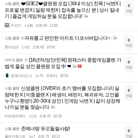
❤️SOEZ❤️클랜원 모집 | 30대 이상 | 친목 | 닉변X |
스팀 클랜
0
프로필 변경X | 딜량 제한X | 접속률 높으신 분 | 상시 킬내
댓글
기 | 즐겁게 게임하실 분들 모집합니다!
두만이
Lv.36
조회 69
21:00
✨자유롭고 편안한 아지트 디코서버입니다✨
스팀 클랜
0
댓글
혼자있어
Lv.21
조회 62
20:53
✨ [16년차/성인/친목] 윈체스터 종합게임클랜 가
카카오 클랜
0
볍게 즐길 성인 클랜원 모집 中 ❤
댓글
윈체스터도사
Lv.75
조회 61
20:52
신생클랜 | OVER의 초기 맴버를 모집합니다! | 딜
스팀 클랜
0
량제한 X | 이중클랜 X | 배생아, 배린이, 복귀유저, 고인물
댓글
누구나 환영! | 20~30대 성인 | 인게임 닉변 X | 같이 성장해
나가실 분들 찾습니다
타락한순백이
Lv.11
조회 70
20:15
존예녀랑 듀오돌릴사람!
스팀 클랜
0
댓글
플라이퀘스트
Lv.7
조회 70
20:12