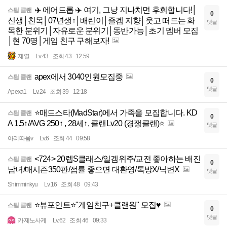
✈️ 에어드롭 ✈️ 여기, 그냥 지나치면 후회합니다!│
스팀 클랜
0
신생│친목│07년생↑│배린이│즐겜 지향│웃고 떠드는 화
댓글
목한 분위기│자유로운 분위기│동반가능│초기 멤버 모집
│현 70명│게임 친구 구해보자!
제열
Lv.43
조회 43
12:59
apex에서 3040인원모집중
스팀 클랜
0
댓글
Apexa1
Lv.24
조회 39
12:18
⭐매드스타(MadStar)에서 가족을 모집합니다. KD
스팀 클랜
0
A 1.5↑/AVG 250↑ , 28세↑, 클랜Lv20 (경쟁클랜)⭐
댓글
아리따움v
Lv.6
조회 44
09:58
<724> 20렙S클래스/일겜위주/교전 좋아하는 배진
스팀 클랜
0
남녀/매시즌350판/접률 좋으면 대환영/톡방X/닉변X
댓글
Shimminkyu
Lv.16
조회 48
09:43
⭐뷰포인트⭐"게임친구+클랜원" 모집♥️
스팀 클랜
0
댓글
카제노사케
Lv.62
조회 46
09:33