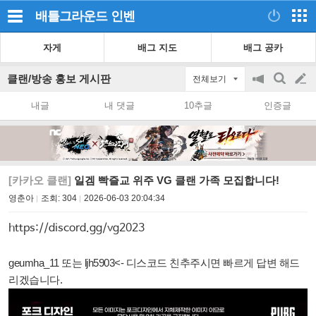
배틀그라운드
인벤
자게
배그 지도
배그 공카
클랜/방송 홍보 게시판
전체보기
공
검
글
지
색
내글
내 댓글
10추글
인증글
on/off
쓰
기
[카카오 클랜]
일겜 빡즐교 위주 VG 클랜 가족 모집합니다!
영춘아
조회:
304
2026-06-03 20:04:34
https://discord.gg/vg2023
geumha_11 또는 ljh5903<- 디스코드 친추주시면 빠르게 답변 해드
리겠습니다.