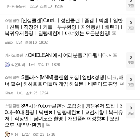
0
댓글
티니핑풀도핑
Lv.19
조회 13
19:36
[신생클랜] CrueLㅣ성인클랜ㅣ즐겜ㅣ빡겜ㅣ일반
스팀 클랜
0
ㅣ친목ㅣ직장인ㅣ커플ㅣ부부환영ㅣ지인동반ㅣ배린이ㅣ
댓글
복귀유저환영ㅣ딜량제한Xㅣ매너있는 모든분환영!
Enso
Lv.4
조회 16
19:02
⭐OXICLEAN 에서 여러분을 기다립니다.⭐
카카오 클랜
0
댓글
석온티비
Lv.4
조회 17
18:29
S클래스 [MNM] 클랜원 모집 | 일반&경쟁 | 디코, 매
스팀 클랜
0
너 필수 | 하하호호 떠들며 게임 하실분ㅣ배린이도 환영
댓글
Kinve
Lv.1
조회 25
17:24
8년차✨YoLo✨클랜원 모집중 || 경쟁유저 모집ㅣ3
스팀 클랜
0
0대~40대환영ㅣ닉변✖ㅣ딜량제한✖ㅣ교전지향ㅣ복귀유
댓글
저ㅣ직장인ㅣ남녀노소 환영ㅣ개인플레이성향✖ㅣ오전,
오후, 새벽반 환영 ||
멍뮹
Lv.27
조회 23
17:18