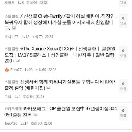
댓글
새달코
Lv.8
조회 64
22:33
⚡ 신생클 Olleh-Family ⚡같이 하실 배린이 ,직장인 ,
스팀 클랜
0
복귀유저 함께 성장해 나가실 분들 어서오세요 환영합니
댓글
다.
호시기97
Lv.18
조회 70
22:24
⭐The Xuicide Xquad(TXX)⭐ㅣ신생클랜ㅣ 클랜원
스팀 클랜
0
모집ㅣLV.17 S클래스ㅣ성인클랜ㅣ닉변자유ㅣ일반 딜량
댓글
200+
Enzo77
Lv.20
조회 69
22:18
신생서버 함께 키워나가실분들 구합니다 배린이/
스팀 클랜
0
즐겜 환영 (배린이집)
댓글
구섹
Lv.4
조회 64
21:48
카카오배그 TOP 클랜원 모집中 97년생이상 304
카카오 클랜
0
050 즐겜 친목
댓글
Top0426
Lv.17
조회 60
21:08