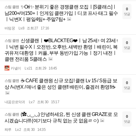
✨Ori✨ 분위기 좋은 경쟁클랜 모집ㅣ[S클래스]ㅣ
스팀 클랜
0
남200+/여150+ㅣ인게임 클랜가입ㅣ디코 프사·태그 필수
댓글
ㅣ닉변Xㅣ평일4팀+·주말7팀+
바텀꿍
Lv.8
조회 27
17:16
신생클랜ㅣ❤️BLACKTEG❤️ㅣ남 25세↑ 여 23세↑
스팀 클랜
0
ㅣ닉변 필수Xㅣ오전반, 오후반, 새벽반 환영ㅣ배린이, 복
댓글
귀유저 대환영ㅣ커플, 부부 동반가입 가능ㅣ정기 내전ㅣ
클랜 전리품 S클래스
카넬이
Lv.21
조회 29
16:45
☕ CAFE 클랜원 신규 모집! 클랜 Lv 15 / S등급 보
스팀 클랜
0
상 /닉변X / 매너 좋은 성인 클랜!! 배린이, 즐겜러 환영!!☕
댓글
내꿈은로악귀
Lv.7
조회 30
15:17
(✿◡‿◡) 안녕하세요, 찐 신생 클랜 GRAZE로 모
스팀 클랜
0
시겠습니다!!! (여기보다 규칙 없는 곳 없음ㄹㅇ)
댓글
쨔루
Lv.2
조회 30
14:35