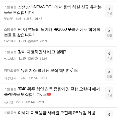
신생방 ✨NOVA.GG✨에서 함께 하실 신규 유저분
스팀 클랜
1
들을 모집합니다!
댓글
뚜히뚜
Lv.6
조회 61
01:43
찐 '어른'들의 놀이터, ❤️3060 ❤️클랜에서 함께할
스팀 클랜
0
분들을 찾습니다!
댓글
God3060
Lv.73
조회 62
23:39
같이 디코하면서 배그 할래?
스팀 클랜
0
댓글
Abcdefgh
Lv.10
조회 65
23:24
뉴페이스 클랜원 모집 합니다.`
카카오 클랜
0
댓글
태양팬더
Lv.32
조회 54
23:23
3040 위주 성인 친목 종합게임 클랜 오란다 에서
스팀 클랜
1
클랜원을 모집합니다.
댓글
폭시맨
Lv.53
조회 64
22:59
이세계 디코생활 서버원 모집해요!! 뉴멤 화녕!
스팀 클랜
0