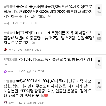
❤️ZRST❤️[20레벨S클랜]/3월오픈/25세이상/프로
스팀 클랜
0
필,닉네임변경❌오픈카톡❌딜량제한❌아침부터 새벽까지
댓글
게임하는 곳에서 같이 해요!
뚜시1
Lv.9
조회 51
09:10
▶️[FRED] Freed clan◀️ 무엇이든 자유! 매너필수 !
스팀 클랜
0
딜량x ! 닉변x ! 이중클랜o ! 낮 1~2팀 ! 밤 2~3팀 ! 인원 40명 !
댓글
자유로운 분위기!
진혼v
Lv.9
조회 48
08:46
- ✨ [ DeL ] ✨모집중 - [ 클랜교류*합병 문의환영 ]
카카오 클랜
0
댓글
Aiming
Lv.55
조회 43
07:39
❤️⎲4050CLAN | 30대,40대,50대 | 신규가족 대모
스팀 클랜
0
집 |인성만 되시면 아무것도 따지지 않음 | 재미지게 같이
댓글
노실분만 | 600여명 활동중 | 다섯 인클랜 운영중 | 같이 오
래 하실분 만 오세요 ❤️
또바기
Lv.72
조회 54
05:34