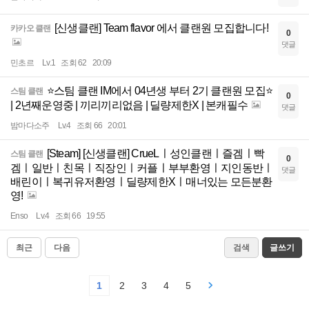
[신생클랜] Team flavor 에서 클랜원 모집합니다!
카카오 클랜
0
댓글
민초르
Lv.1
조회 62
20:09
⭐스팀 클랜 IM에서 04년생 부터 2기 클랜원 모집⭐
스팀 클랜
0
| 2년째운영중 | 끼리끼리없음 | 딜량제한X | 본캐필수
댓글
밤마다소주
Lv.4
조회 66
20:01
[Steam] [신생클랜] CrueLㅣ성인클랜ㅣ즐겜ㅣ빡
스팀 클랜
0
겜ㅣ일반ㅣ친목ㅣ직장인ㅣ커플ㅣ부부환영ㅣ지인동반ㅣ
댓글
배린이ㅣ복귀유저환영ㅣ딜량제한Xㅣ매너있는 모든분환
영!
Enso
Lv.4
조회 66
19:55
최근
다음
검색
글쓰기
1
2
3
4
5