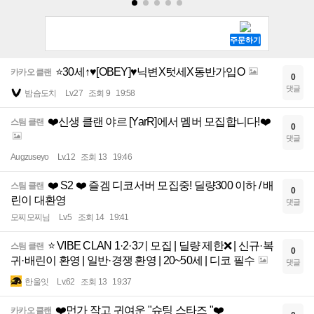
⭐30세↑♥️[OBEY]♥️닉변X텃세X동반가입O
카카오 클랜
0
댓글
밤슴도치
Lv.27
조회 9
19:58
❤️신생 클랜 야르 [YarR]에서 멤버 모집합니다!❤️
스팀 클랜
0
댓글
Augzuseyo
Lv.12
조회 13
19:46
❤️ S2 ❤️ 즐겜 디코서버 모집중! 딜량300 이하 / 배
스팀 클랜
0
린이 대환영
댓글
모찌모찌님
Lv.5
조회 14
19:41
⭐ VIBE CLAN 1·2·3기 모집 | 딜량 제한❌ | 신규·복
스팀 클랜
0
귀·배린이 환영 | 일반·경쟁 환영 | 20~50세 | 디코 필수
댓글
한울잇
Lv.62
조회 13
19:37
❤️먼가 작고 귀여운 "슈팅 스타즈 "❤️
카카오 클랜