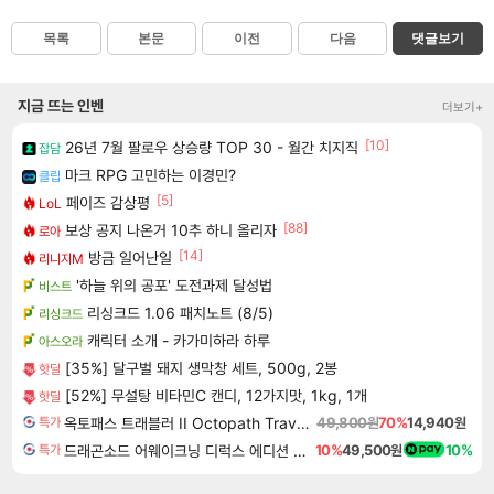
목록
본문
이전
다음
댓글보기
지금 뜨는 인벤
더보기+
[10]
26년 7월 팔로우 상승량 TOP 30 - 월간 치지직
잡담
마크 RPG 고민하는 이경민?
클립
[5]
페이즈 감상평
LoL
[88]
보상 공지 나온거 10추 하니 올리자
로아
[14]
방금 일어난일
리니지M
'하늘 위의 공포' 도전과제 달성법
비스트
리싱크드 1.06 패치노트 (8/5)
리싱크드
캐릭터 소개 - 카가미하라 하루
아스오라
[35%] 달구벌 돼지 생막창 세트, 500g, 2봉
핫딜
[52%] 무설탕 비타민C 캔디, 12가지맛, 1kg, 1개
핫딜
옥토패스 트래블러 II Octopath Traveler II
49,800원
70%
14,940원
특가
드래곤소드 어웨이크닝 디럭스 에디션 DragonSword Awakening Deluxe Edition
10%
49,500원
10%
특가