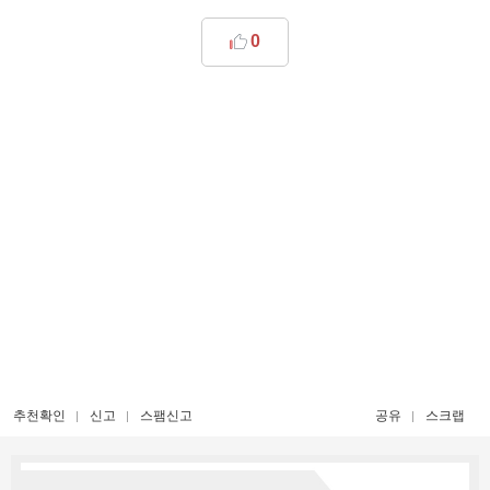
0
추천확인
신고
스팸신고
공유
스크랩