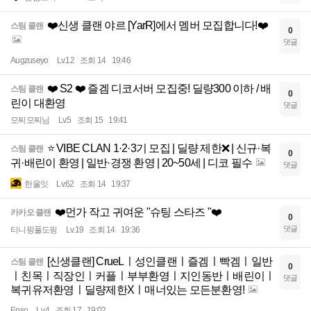
❤️신생 클랜 야르 [YarR]에서 멤버 모집합니다!❤️
스팀 클랜
0
댓글
Augzuseyo
Lv.12
조회 14
19:46
❤️ S2 ❤️ 즐겜 디코서버 모집중! 딜량300 이하 / 배
스팀 클랜
0
린이 대환영
댓글
모찌모찌님
Lv.5
조회 15
19:41
⭐ VIBE CLAN 1·2·3기 모집 | 딜량 제한❌ | 신규·복
스팀 클랜
0
귀·배린이 환영 | 일반·경쟁 환영 | 20~50세 | 디코 필수
댓글
한울잇
Lv.62
조회 14
19:37
❤️먼가 작고 귀여운 "슈팅 스타즈 "❤️
카카오 클랜
0
댓글
티니핑풀도핑
Lv.19
조회 14
19:36
[신생클랜] CrueLㅣ성인클랜ㅣ즐겜ㅣ빡겜ㅣ일반
스팀 클랜
0
ㅣ친목ㅣ직장인ㅣ커플ㅣ부부환영ㅣ지인동반ㅣ배린이ㅣ
댓글
복귀유저환영ㅣ딜량제한Xㅣ매너있는 모든분환영!
Enso
Lv.4
조회 17
19:02