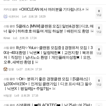
⭐OXICLEAN 에서 여러분을 기다립니다.⭐
카카오 클랜
0
댓글
석온티비
Lv.4
조회 18
18:29
S클래스 [MNM] 클랜원 모집 | 일반&경쟁 | 디코, 매
스팀 클랜
0
너 필수 | 하하호호 떠들며 게임 하실분ㅣ배린이도 환영
댓글
Kinve
Lv.1
조회 26
17:24
8년차✨YoLo✨클랜원 모집중 || 경쟁유저 모집ㅣ3
스팀 클랜
0
0대~40대환영ㅣ닉변✖ㅣ딜량제한✖ㅣ교전지향ㅣ복귀유
댓글
저ㅣ직장인ㅣ남녀노소 환영ㅣ개인플레이성향✖ㅣ오전,
오후, 새벽반 환영 ||
멍뮹
Lv.27
조회 24
17:18
✨Ori✨ 분위기 좋은 경쟁클랜 모집ㅣ[S클래스]ㅣ
스팀 클랜
0
남200+/여150+ㅣ인게임 클랜가입ㅣ디코 프사·태그 필수
댓글
ㅣ닉변Xㅣ평일4팀+·주말7팀+
바텀꿍
Lv.8
조회 28
17:16
신생클랜ㅣ❤️BLACKTEG❤️ㅣ남 25세↑ 여 23세↑
스팀 클랜