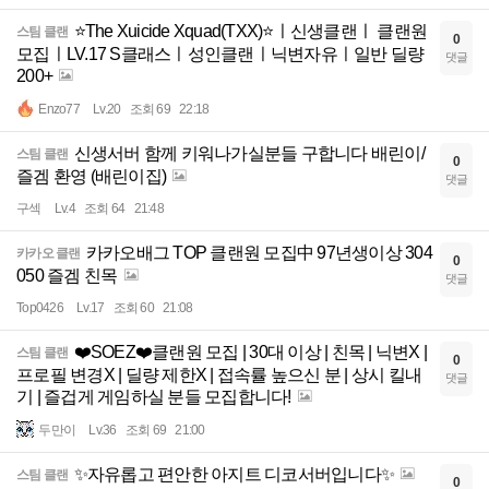
⭐The Xuicide Xquad(TXX)⭐ㅣ신생클랜ㅣ 클랜원
스팀 클랜
0
모집ㅣLV.17 S클래스ㅣ성인클랜ㅣ닉변자유ㅣ일반 딜량
댓글
200+
Enzo77
Lv.20
조회 69
22:18
신생서버 함께 키워나가실분들 구합니다 배린이/
스팀 클랜
0
즐겜 환영 (배린이집)
댓글
구섹
Lv.4
조회 64
21:48
카카오배그 TOP 클랜원 모집中 97년생이상 304
카카오 클랜
0
050 즐겜 친목
댓글
Top0426
Lv.17
조회 60
21:08
❤️SOEZ❤️클랜원 모집 | 30대 이상 | 친목 | 닉변X |
스팀 클랜
0
프로필 변경X | 딜량 제한X | 접속률 높으신 분 | 상시 킬내
댓글
기 | 즐겁게 게임하실 분들 모집합니다!
두만이
Lv.36
조회 69
21:00
✨자유롭고 편안한 아지트 디코서버입니다✨
스팀 클랜
0