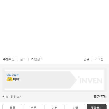
추천확인
신고
스팸신고
공유
스크랩
이니수집가
비야1
메뉴
인장보기
EXP 77%
목록
본문
이전
다음
댓글쓰기