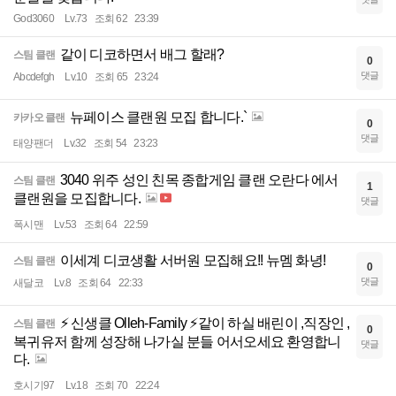
God3060
Lv.73
조회 62
23:39
같이 디코하면서 배그 할래?
스팀 클랜
0
댓글
Abcdefgh
Lv.10
조회 65
23:24
뉴페이스 클랜원 모집 합니다.`
카카오 클랜
0
댓글
태양팬더
Lv.32
조회 54
23:23
3040 위주 성인 친목 종합게임 클랜 오란다 에서
스팀 클랜
1
클랜원을 모집합니다.
댓글
폭시맨
Lv.53
조회 64
22:59
이세계 디코생활 서버원 모집해요!! 뉴멤 화녕!
스팀 클랜
0
댓글
새달코
Lv.8
조회 64
22:33
⚡ 신생클 Olleh-Family ⚡같이 하실 배린이 ,직장인 ,
스팀 클랜
0
복귀유저 함께 성장해 나가실 분들 어서오세요 환영합니
댓글
다.
호시기97
Lv.18
조회 70
22:24