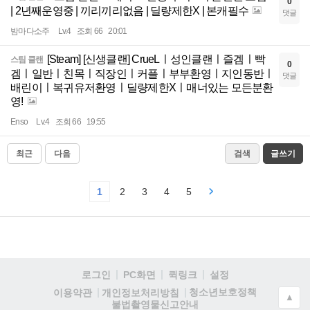
0
| 2년째운영중 | 끼리끼리없음 | 딜량제한X | 본캐필수
댓글
밤마다소주
Lv.4
조회 66
20:01
[Steam] [신생클랜] CrueLㅣ성인클랜ㅣ즐겜ㅣ빡
스팀 클랜
0
겜ㅣ일반ㅣ친목ㅣ직장인ㅣ커플ㅣ부부환영ㅣ지인동반ㅣ
댓글
배린이ㅣ복귀유저환영ㅣ딜량제한Xㅣ매너있는 모든분환
영!
Enso
Lv.4
조회 66
19:55
최근
다음
검색
글쓰기
1
2
3
4
5
로그인
PC화면
퀵링크
설정
청소년보호정책
이용약관
개인정보처리방침
▲
불법촬영물신고안내