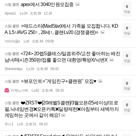
apex에서 3040인원모집중
스팀 클랜
0
댓글
Apexa1
Lv.24
조회 39
12:18
⭐매드스타(MadStar)에서 가족을 모집합니다. KD
스팀 클랜
0
A 1.5↑/AVG 250↑ , 28세↑, 클랜Lv20 (경쟁클랜)⭐
댓글
아리따움v
Lv.6
조회 44
09:58
<724> 20렙S클래스/일겜위주/교전 좋아하는 배진
스팀 클랜
0
남녀/매시즌350판/접률 좋으면 대환영/톡방X/닉변X
댓글
Shimminkyu
Lv.16
조회 48
09:43
⭐뷰포인트⭐"게임친구+클랜원" 모집♥️
스팀 클랜
0
댓글
카제노사케
Lv.62
조회 46
09:33
❤️ZRST❤️[20레벨S클랜]/3월오픈/25세이상/프로
스팀 클랜
0
필,닉네임변경❌오픈카톡❌딜량제한❌아침부터 새벽까지
댓글
게임하는 곳에서 같이 해요!
뚜시1
Lv.9
조회 51
09:10