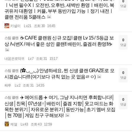
0
ㅣ닉변 필수Xㅣ오전반, 오후반, 새벽반 환영ㅣ배린이, 복
댓글
귀유저 대환영ㅣ커플, 부부 동반가입 가능ㅣ정기 내전ㅣ
클랜 전리품 S클래스
카넬이
Lv.21
조회 30
16:45
☕ CAFE 클랜원 신규 모집! 클랜 Lv 15 / S등급 보
스팀 클랜
0
상 /닉변X / 매너 좋은 성인 클랜!! 배린이, 즐겜러 환영!!☕
댓글
내꿈은로악귀
Lv.7
조회 31
15:17
(✿◡‿◡) 안녕하세요, 찐 신생 클랜 GRAZE로 모
스팀 클랜
0
시겠습니다!!! (여기보다 규칙 없는 곳 없음ㄹㅇ)
댓글
쨔루
Lv.2
조회 31
14:35
✈️ 에어드롭 ✈️ 여기, 그냥 지나치면 후회합니다!│
스팀 클랜
0
신생│친목│07년생↑│배린이│즐겜 지향│웃고 떠드는 화
댓글
목한 분위기│자유로운 분위기│동반가능│초기 멤버 모집
│현 70명│게임 친구 구해보자!
제열
Lv.43
조회 43
12:59