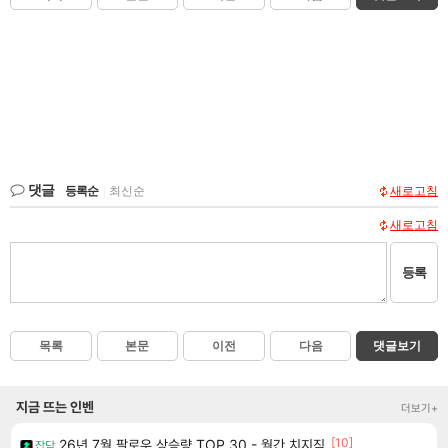
댓글
등록순
|
최신순
새로고침
새로고침
등록
목록
본문
이전
다음
댓글보기
지금 뜨는 인벤
더보기+
[10]
26년 7월 팔로우 상승량 TOP 30 - 월간 치지직
잡담