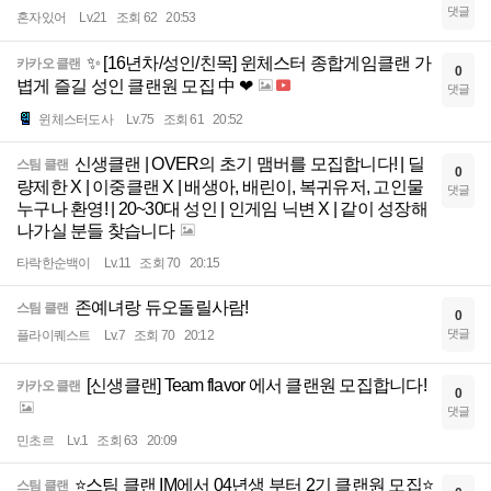
댓글
혼자있어
Lv.21
조회 62
20:53
✨ [16년차/성인/친목] 윈체스터 종합게임클랜 가
카카오 클랜
0
볍게 즐길 성인 클랜원 모집 中 ❤
댓글
윈체스터도사
Lv.75
조회 61
20:52
신생클랜 | OVER의 초기 맴버를 모집합니다! | 딜
스팀 클랜
0
량제한 X | 이중클랜 X | 배생아, 배린이, 복귀유저, 고인물
댓글
누구나 환영! | 20~30대 성인 | 인게임 닉변 X | 같이 성장해
나가실 분들 찾습니다
타락한순백이
Lv.11
조회 70
20:15
존예녀랑 듀오돌릴사람!
스팀 클랜
0
댓글
플라이퀘스트
Lv.7
조회 70
20:12
[신생클랜] Team flavor 에서 클랜원 모집합니다!
카카오 클랜
0
댓글
민초르
Lv.1
조회 63
20:09
⭐스팀 클랜 IM에서 04년생 부터 2기 클랜원 모집⭐
스팀 클랜