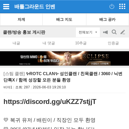
배틀그라운드
인벤
자게
배그 지도
배그 공카
클랜/방송 홍보 게시판
전체보기
공
검
글
지
색
내글
내 댓글
10추글
인증글
on/off
쓰
기
[스팀 클랜]
✨ROTC CLAN✨ 성인클랜 / 친목클랜 / 3060 / 닉변
단톡X / 함께 성장할 모든 분들 환영
비야1
조회:
287
2026-06-03 19:26:10
https://discord.gg/uKZZ7stjjT
💛 복귀 유저 / 배린이 / 직장인 모두 환영