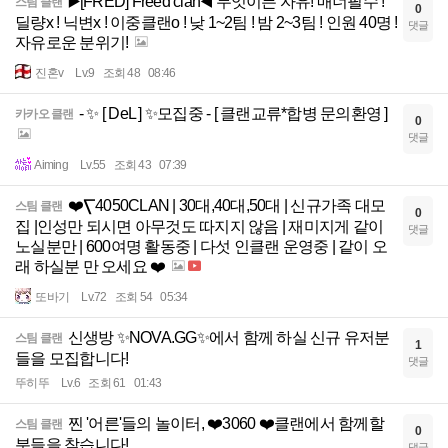
▶️[FRED] Freed clan◀️ 무엇이든 자유! 매너필수 !
스팀 클랜
0
딜량x ! 닉변x ! 이중클랜o ! 낮 1~2팀 ! 밤 2~3팀 ! 인원 40명 !
댓글
자유로운 분위기!
진혼v
Lv.9
조회 48
08:46
- ✨ [ DeL ] ✨모집중 - [ 클랜교류*합병 문의환영 ]
카카오 클랜
0
댓글
Aiming
Lv.55
조회 43
07:39
❤️⎲4050CLAN | 30대,40대,50대 | 신규가족 대모
스팀 클랜
0
집 |인성만 되시면 아무것도 따지지 않음 | 재미지게 같이
댓글
노실분만 | 600여명 활동중 | 다섯 인클랜 운영중 | 같이 오
래 하실분 만 오세요 ❤️
또바기
Lv.72
조회 54
05:34
신생방 ✨NOVA.GG✨에서 함께 하실 신규 유저분
스팀 클랜
1
들을 모집합니다!
댓글
뚜히뚜
Lv.6
조회 61
01:43
찐 '어른'들의 놀이터, ❤️3060 ❤️클랜에서 함께할
스팀 클랜
0
분들을 찾습니다!
댓글