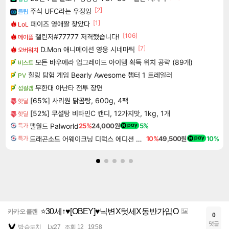
[2]
주식 UFC라는 우정잉
클립
[1]
페이즈 영애짤 찾았다
LoL
[106]
챌린저#77777 저격했습니다!
메이플
[7]
D.Mon 애니메이션 영웅 시네마틱
오버워치
모든 바우에라 업그레이드 아이템 획득 위치 공략 (89개)
비스트
힐링 탐험 게임 Bearly Awesome 챕터 1 트레일러
PV
무한대 아난타 전투 장면
섭컬겜
[65%] 사리원 닭곰탕, 600g, 4팩
핫딜
[52%] 무설탕 비타민C 캔디, 12가지맛, 1kg, 1개
핫딜
팰월드 Palworld
25%
24,000원
5%
특가
드래곤소드 어웨이크닝 디럭스 에디션 DragonSword Awakening Deluxe Edition
10%
49,500원
10%
특가
⭐30세↑♥️[OBEY]♥️닉변X텃세X동반가입O
카카오 클랜
0
댓글
밤슴도치
Lv.27
조회 12
19:58