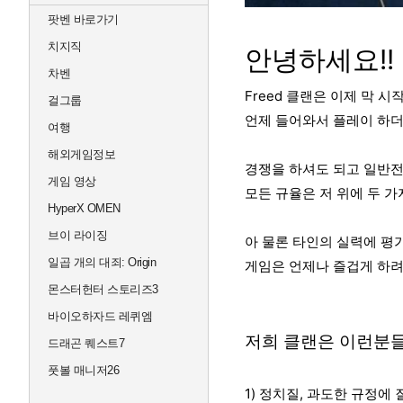
팟벤 바로가기
치지직
안녕하세요!!
차벤
Freed 클랜은 이제 막 
걸그룹
언제 들어와서 플레이 하더
여행
해외게임정보
경쟁을 하셔도 되고 일반전
게임 영상
모든 규율은 저 위에 두 가
HyperX OMEN
브이 라이징
아 물론 타인의 실력에 평
일곱 개의 대죄: Origin
게임은 언제나 즐겁게 하려
몬스터헌터 스토리즈3
바이오하자드 레퀴엠
저희 클랜은 이런분
드래곤 퀘스트7
풋볼 매니저26
1) 정치질, 과도한 규정에 질