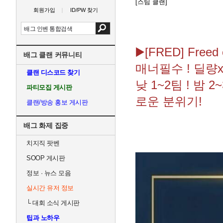
[스팀 클랜]
회원가입
ID/PW 찾기
▶️[FRED] Free
배그 클랜 커뮤니티
매너필수 ! 딜량x 
클랜 디스코드 찾기
낮 1~2팀 ! 밤 2
파티모집 게시판
로운 분위기!
클랜/방송 홍보 게시판
배그 화제 집중
치지직 팟벤
SOOP 게시판
정보 · 뉴스 모음
실시간 유저 정보
└
대회 소식 게시판
팁과 노하우