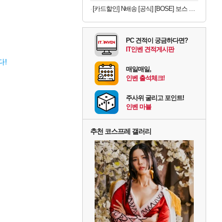
[카드할인] N배송 [공식] [BOSE] 보스 QC 울트라 헤드폰 2세대 블랙
PC 견적이 궁금하다면?
IT인벤 견적게시판
! 
매일매일,
인벤 출석체크!
주사위 굴리고 포인트!
인벤 마블
추천 코스프레 갤러리