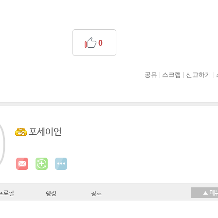
0
공유
스크랩
신고하기
포세이언
프로필
랭킹
칭호