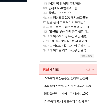
[여행_국내] 남해 독일마을
여행
동해바다 추암해수욕장
여행
공명자 모먼트 | 수수
명조
리싱크드 1.06 패치노트 (8/5)
리싱크드
탈콥 공식 코드 브리치 트레일러
PV
프롤로그 테스트를 마치고.. (feat. 리아)
리밋제로
7월~8월 부산-단양-충주-울진 다녀왔어요~
여행
아스오라 성우 정보 및 출연작 모음
아스오라
8월 28일 넷플릭스에서 예고편 공개 예정
GTA6
테스트 때는 로비에 온라인 기능이 있는데
리밋제로
아키츠 아키나 성우 정보 및 주요 필모
아스오라
새로고침
핫딜
게시판
더보기+
85%특가 제철농수산 전라도 얼갈이 김치, 2kg, 1개
26%할인 쟌슨빌 더진한 부대찌개, 500g, 3개
60%할인특가 삼익가구 빅라지 1000 광폭 초대형 서랍장, 화이트+오크, 1000mm, 5단
[하루특가] 펩시 제로슈거 라임향 무라벨, 300ml, 20개