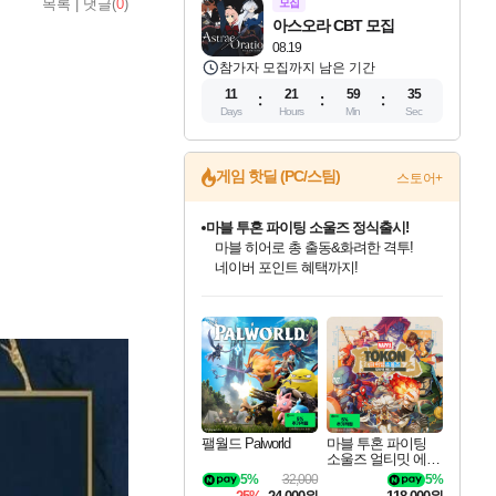
목록
|
댓글(
0
)
모집
아스오라 CBT 모집
08.19
참가자 모집까지 남은 기간
11
21
59
34
Days
Hours
Min
Sec
마블 투혼 파이팅 소울즈 정식출시!
게임 핫딜 (PC/스팀)
스토어+
마블 히어로 총 출동&화려한 격투!
네이버 포인트 혜택까지!
귀무자: 검의 길 예약 판매 중!
10% 할인과
이니&베니 혜택까지!
인벤게임즈 8월 특별 할인!
드래곤소드: 어웨이크닝 입점!
문명 7 특별 할인!
비스트 오브 리인카네이션 정식 출시!
커세어 코브 출시 기념 할인!
더 렐릭 퍼스트 가디언 정식 출시
베데스다 40주년 기념 할인 중!
캡콤 프렌차이즈 할인 진행 중!
캡콤 일부 상품 상시 할인
스타워즈 은하계 레이서
로블록스 기프트 카드 공식 입점
인기 퍼블리셔 모음!
스팀으로 만나는 드래곤소드!
조선&고려 DLC 출시 예정
게임프릭 신작 IP
해적'섬'을 발전시키자!
설화x하드코어 액션!
베데스다의 명작들을
몬헌, 바하 등 인기 IP를
몬헌 와일즈 & 드래곤즈 도그마2
인벤게임즈에서 10% 추가 적립
Robux를 가장 안전하고
최대 90% 할인가를 만나보세요!
네이버혜택과 함께 만나보세요!
50%할인&추가 적립까지!
네이버 혜택가와 함께 예약하세요!
할인&네이버혜택으로 만나보세요!
네이버페이 혜택과 만나보세요!
40주년 프로모션으로 만나보세요!
할인가에 만나보세요!
일부 에디션 상시 할인!
혜택으로 예약 판매 중
편안하게 충전하세요
팰월드 Palworld
마블 투혼 파이팅
소울즈 얼티밋 에디
션 MARVEL Tokon
5%
32,000
5%
Fighting Souls Ultima