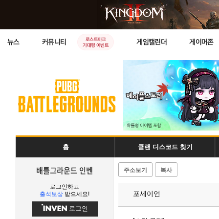
로스트아크
뉴스
커뮤니티
게임캘린더
게이머존
기대평 이벤트
홈
클랜 디스코드 찾기
배틀그라운드 인벤
주소보기
복사
로그인하고
포세이언
출석보상
받으세요!
로그인