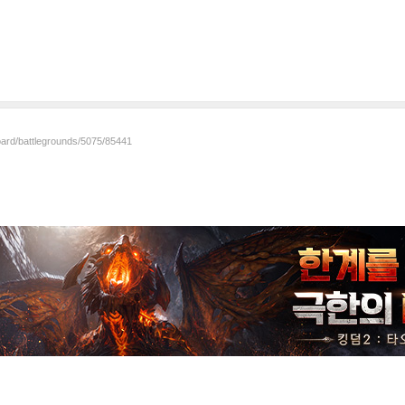
oard/battlegrounds/5075/85441