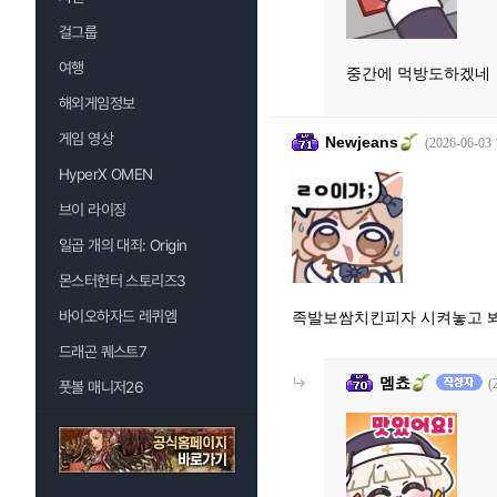
걸그룹
여행
중간에 먹방도하겠네
해외게임정보
게임 영상
Newjeans
(2026-06-03 
HyperX OMEN
브이 라이징
일곱 개의 대죄: Origin
몬스터헌터 스토리즈3
바이오하자드 레퀴엠
족발보쌈치킨피자 시켜놓고 봐
드래곤 퀘스트7
멤쵸
(
풋볼 매니저26