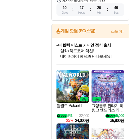
참가자 모집까지 남은 기간
10
17
20
48
Days
Hours
Min
Sec
게임 핫딜 (PC/스팀)
스토어+
더 렐릭 퍼스트 가디언 정식 출시
설화x하드코어 액션!
네이버페이 혜택과 만나보세요!
인벤게임즈 8월 특별 할인!
드래곤소드: 어웨이크닝 입점!
문명 7 특별 할인!
마블 투혼 파이팅 소울즈 정식출시!
귀무자: 검의 길 예약 판매 중!
비스트 오브 리인카네이션 정식 출시!
커세어 코브 출시 기념 할인!
베데스다 40주년 기념 할인 중!
캡콤 프렌차이즈 할인 진행 중!
캡콤 일부 상품 상시 할인
스타워즈 은하계 레이서
로블록스 기프트 카드 공식 입점
인기 퍼블리셔 모음!
스팀으로 만나는 드래곤소드!
조선&고려 DLC 출시 예정
마블 히어로 총 출동&화려한 격투!
10% 할인과
게임프릭 신작 IP
해적'섬'을 발전시키자!
베데스다의 명작들을
몬헌, 바하 등 인기 IP를
몬헌 와일즈 & 드래곤즈 도그마2
인벤게임즈에서 10% 추가 적립
Robux를 가장 안전하고
최대 90% 할인가를 만나보세요!
네이버혜택과 함께 만나보세요!
50%할인&추가 적립까지!
네이버 포인트 혜택까지!
이니&베니 혜택까지!
네이버 혜택가와 함께 예약하세요!
할인&네이버혜택으로 만나보세요!
40주년 프로모션으로 만나보세요!
할인가에 만나보세요!
일부 에디션 상시 할인!
혜택으로 예약 판매 중
편안하게 충전하세요
팰월드 Palworld
그랑블루 판타지 리
링크 엔드리스 라그
나로크 업그레이드
5%
32,000
5,000
킷 Granblue Fantasy
25%
24,000원
36,800원
Relink Endless Ragn
arok Upgrade Kit DL
C