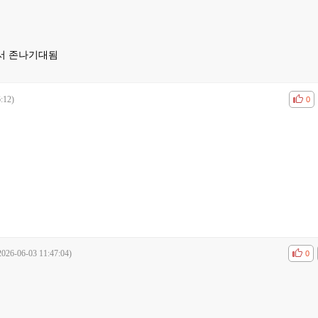
서 존나기대됨
:12)
공감
비공
0
2026-06-03 11:47:04)
공감
비공
0