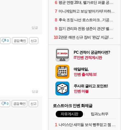
6
평균 연령 20대, 벨가르딘 퍼클 공대 '영로티'를 만나다
7
미니게임하고 보상 받아가자! 마하라카 썸머 캠프 할 일은?
8
후속 조정 나선 로스트아크...기공사, 차원술사 하향
답글
9
잡기 관리와 전원 생존이 관건! 벨가르딘 유물 칭호 획득방법 정리
10
2관문 깨면 신규 장비 ‘완갑’ 지급! 그림자 레이드 벨가르딘 공개
감
0
공감 확인
신고
PC 견적이 궁금하다면?
IT인벤 견적게시판
매일매일,
인벤 출석체크!
주사위 굴리고 포인트!
인벤 마블
답글
감
0
공감 확인
신고
로스트아크 인벤 화제글
자유게시판
팁과노하우
1
나이스단 새끼들 보석 뻥투믿고 젬 곱창난거보면 개패고싶음 ㅋㅋ