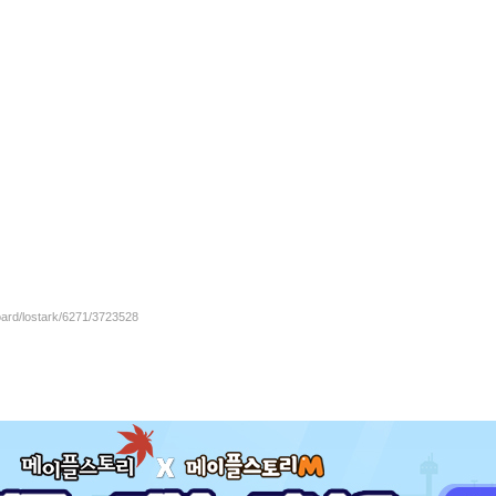
oard/lostark/6271/3723528