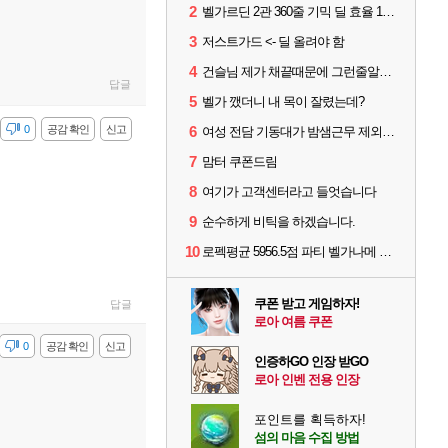
2
벨가르딘 2관 360줄 기믹 딜 효율 100% 최적화
3
저스트가드 <- 딜 올려야 함
4
건슬님 제가 채끝때문에 그런줄알겠어요
답글
5
벨가 깼더니 내 목이 잘렸는데?
감
0
공감 확인
신고
6
여성 전담 기동대가 밤샘근무 제외된 이유
7
맘터 쿠폰드림
8
여기가 고객센터라고 들엇습니다
9
순수하게 비틱을 하겠습니다.
10
로펙평균 5956.5점 파티 벨가나메 클리어
쿠폰 받고 게임하자!
답글
로아 여름 쿠폰
감
0
공감 확인
신고
인증하GO 인장 받GO
로아 인벤 전용 인장
포인트를 획득하자!
섬의 마음 수집 방법