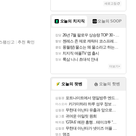
새로고침
오늘의 치지직
오늘의 SOOP
26년 7월 팔로우 상승량 TOP 30 - 월간 치지직
잡담
젠레스 존 제로 캐릭터 코스프레한 꽁주
짤방
스팸신고
추천 확인
풍월량) 물소는 왜 물소라고 하는거야? 아! 그만 ㅋㅋ
클립
치지직 애플TV 앱 출시
정보
룩삼 니니 초대석 안내
정보
더보기+
오늘의 팟벤
오늘의 핫벤
포트나이트에서 명일방주 엔드필드 [펠리카] 판매 예정
섭컬겜
카가미하라 하루 성우 정보 및 주요 필모
아스오라
무한대 아난타 유출과 앞으로의 예상 (루머)
섭컬겜
귀여운 아일릿 원희
걸그룹
‘GTA 6’ 예판 흥행…테이크투 “내부 예상 크게 넘어”
해외겜
무한대 아난타가 넷이즈 어플 달력에 일정 등록
섭컬겜
명조
명조