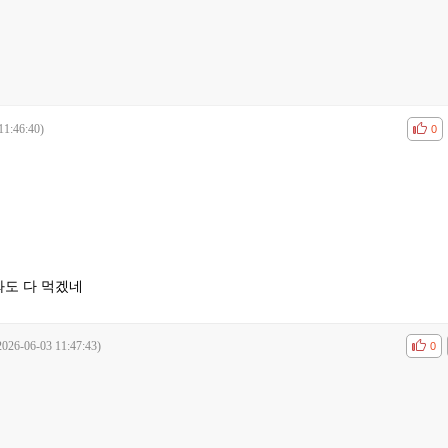
11:46:40)
공감
비공
0
도 다 먹겠네
2026-06-03 11:47:43)
공감
비공
0