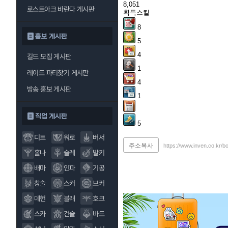
8,051
로스트아크 바란다 게시판
획득스킬
8
홍보 게시판
5
4
길드 모집 게시판
1
레이드 파티찾기 게시판
4
방송 홍보 게시판
1
직업 게시판
5
디트
워로
버서
주소복사
https://www.inven.co.kr/b
홀나
슬레
발키
배마
인파
기공
창술
스커
브커
데헌
블래
호크
스카
건슬
바드