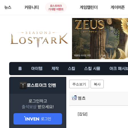
로스트아크
뉴스
커뮤니티
게임캘린더
게이머존
기대평 이벤트
홈
아이템
제작
스킬
스킬 시뮬
아크 패시
주소보기
복사
로스트아크 인벤
멤쵸
로그인하고
출석보상
받으세요!
[잡담]
로그인