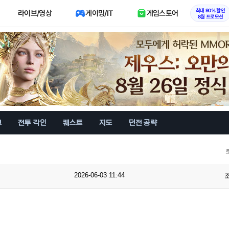
최대 90% 할인
라이브/영상
게이밍/IT
게임스토어
8월 프로모션
브
전투 각인
퀘스트
지도
던전 공략
2026-06-03 11:44