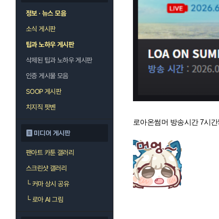
정보 · 뉴스 모음
소식 게시판
팁과 노하우 게시판
삭제된 팁과 노하우 게시판
인증 게시물 모음
SOOP 게시판
치지직 팟벤
로아온썸머 방송시간 7시간
미디어 게시판
팬아트 카툰 갤러리
스크린샷 갤러리
└
커마 상시 공유
└
로아 AI 그림