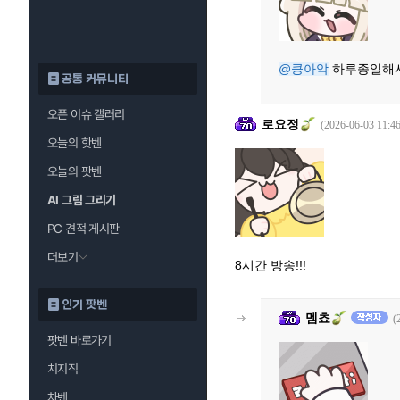
@킁아악
하루종일해
공통 커뮤니티
오픈 이슈 갤러리
로요정
(2026-06-03 11:46
오늘의 핫벤
오늘의 팟벤
AI 그림 그리기
PC 견적 게시판
더보기
8시간 방송!!!
인기 팟벤
멤쵸
(
팟벤 바로가기
치지직
차벤