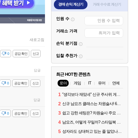
경매 손익 계산기
거래 수수료 계산기
인원 수
거래소 가격
새로고침
손익 분기점
감
0
공감 확인
신고
입찰 추천가
답글
최근 HOT한 콘텐츠
로아
게임
IT
유머
연예
감
0
공감 확인
신고
1
"생각보다 재밌네" 신규 주사위 게임 티카투카 호평
답글
2
신규 남요즈 클래스는 차원술사! 6월 20일 로아온 썸머 정리
3
쉽고 강한 세팅은? 차원술사 주요 빌드와 스킬 코드
감
0
공감 확인
신고
4
남요즈, 어떻게 꾸밀까? 스타일북 인기 차원술사 커스터마이즈
5
성자라도 상대하고 있는 줄 알았나? 벨가르딘 이모저모