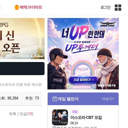
혜택.아이마트
로그인
인
벤
전
체
사
이
트
맵
로스트아크 인벤 자유 게시판
조회:
38,284
추천:
73
게임 캘린더
더보기+
모집
목록
|
댓글(
79
)
아스오라 CBT 모집
08.19