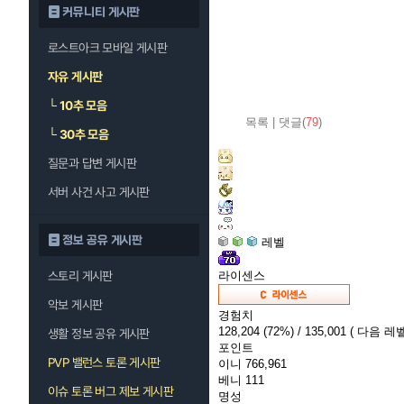
커뮤니티 게시판
로스트아크 모바일 게시판
자유 게시판
└
10추 모음
목록
|
댓글(
79
)
└
30추 모음
질문과 답변 게시판
서버 사건 사고 게시판
정보 공유 게시판
레벨
스토리 게시판
라이센스
악보 게시판
경험치
128,204
(72%)
/ 135,001
( 다음 레벨
생활 정보 공유 게시판
포인트
PVP 밸런스 토론 게시판
이니
766,961
베니
111
이슈 토론 버그 제보 게시판
명성