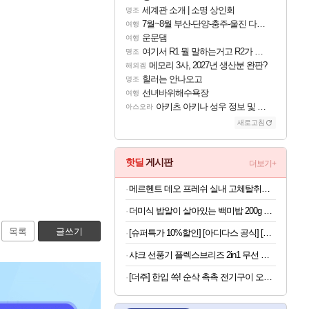
세계관 소개 | 소명 상인회
명조
7월~8월 부산-단양-충주-울진 다녀왔어요~
여행
운문댐
여행
여기서 R1 뭘 말하는거고 R2가 뭘말하는걸까요?
명조
메모리 3사, 2027년 생산분 완판?
해외겜
힐러는 안나오고
명조
선녀바위해수욕장
여행
아키츠 아키나 성우 정보 및 주요 필모
아스오라
새로고침
핫딜
게시판
더보기+
메르헨트 데오 프레쉬 실내 고체탈취제, 프레쉬 린넨, 350g x 2개
더미식 밥알이 살아있는 백미밥 200g 24개 외 잡곡밥류,덮밥소스7종 외
목록
글쓰기
[슈퍼특가 10%할인] [아디다스 공식] [슈퍼특가]우븐 쇼츠 JX3080
샤크 선풍기 플렉스브리즈 2in1 무선 휴대용 3단계 바람조절 FA200KR
[더주] 한입 쏙! 순삭 촉촉 전기구이 오다리 180g (50-60미)