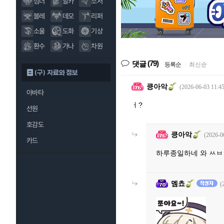
섬너
알카
소서
블레
데모
리퍼
소울
도화
기상
환수
가나
차원
(79)
댓글
등록순
|
최신순
(구) 자료와 정보
킁아악
(2026-06-03 11:45
아바타
ㅓ?
선원
호감도
킁아악
(2026-0
카드
하루종일하네 와 ㅆㅂ
멤쵸
(