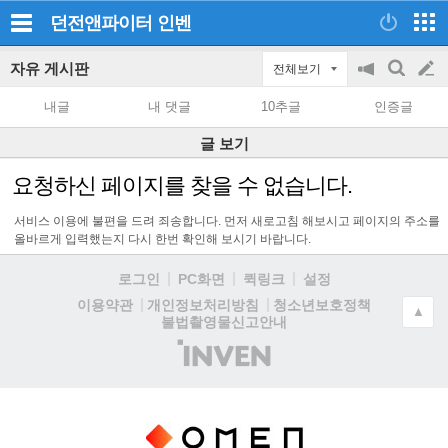
던전앤파이터
인벤
자유 게시판
전체보기
공
검
글
지
색
내글
내 댓글
10추글
인증글
on/off
쓰
글 보기
기
요청하신 페이지를 찾을 수 없습니다.
서비스 이용에 불편을 드려 죄송합니다. 먼저 새로고침 해보시고 페이지의 주소를
올바르게 입력했는지 다시 한번 확인해 보시기 바랍니다.
로그인
PC화면
퀵링크
설정
청소년보호정책
이용약관
개인정보처리방침
▲
불법촬영물신고안내
(주)
인
벤