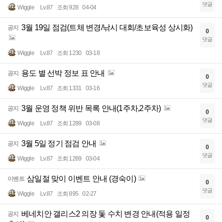
댓글
Wiggle
Lv.87
조회 928
04-04
3월 19일 점검(트체 변경/낚시 대회/초보육성 상시화)
공지
0
댓글
Wiggle
Lv.87
조회 1230
03-18
용도 별 선박 정보 표 안내
공지
0
댓글
Wiggle
Lv.87
조회 1331
03-16
3월 운영 정책 위반 목록 안내(1주차,2주차)
공지
0
댓글
Wiggle
Lv.87
조회 1289
03-08
3월 5일 정기 점검 안내
공지
0
댓글
Wiggle
Lv.87
조회 1269
03-04
삼일절 맞이 이벤트 안내 (경숙이)
이벤트
0
댓글
Wiggle
Lv.87
조회 895
02-27
베네치안 갤리스2 의장 돛 수치 변경 안내(적용 일정
공지
0