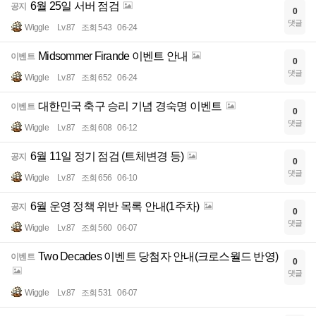
6월 25일 서버 점검
공지
0
댓글
Wiggle
Lv.87
조회 543
06-24
Midsommer Firande 이벤트 안내
이벤트
0
댓글
Wiggle
Lv.87
조회 652
06-24
대한민국 축구 승리 기념 경숙명 이벤트
이벤트
0
댓글
Wiggle
Lv.87
조회 608
06-12
6월 11일 정기 점검 (트체변경 등)
공지
0
댓글
Wiggle
Lv.87
조회 656
06-10
6월 운영 정책 위반 목록 안내(1주차)
공지
0
댓글
Wiggle
Lv.87
조회 560
06-07
Two Decades 이벤트 당첨자 안내(크로스월드 반영)
이벤트
0
댓글
Wiggle
Lv.87
조회 531
06-07