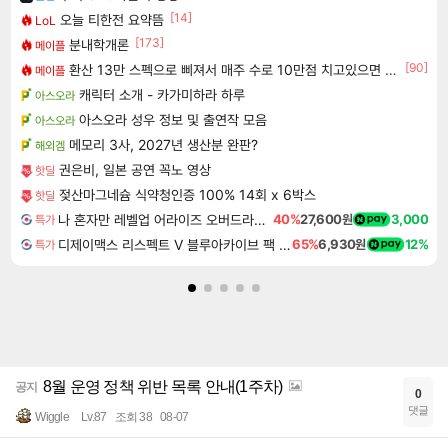
[14]
오늘 티한전 요약뜸
LoL
[173]
분내학개론
메이플
[90]
환산 13만 스펙으로 삐져서 매주 수로 10만점 치고있으면 ㅋㅋ
메이플
캐릭터 소개 - 카가미하라 하루
아스오라
아스오라 성우 정보 및 출연작 모음
아스오라
메모리 3사, 2027년 생산분 완판?
해외겜
권은비, 일본 공연 꼭노 영상
핫딜
젖산마그네슘 식약청인증 100% 14회 x 6박스
핫딜
나 혼자만 레벨업 어라이즈 오버드라이브 Solo Leveling Arise
40%
27,600원
3,000
특가
디제이맥스 리스펙트 V 블루아카이브 팩 DJMAX RESPECT V Blue Archive Pack DLC
65%
6,930원
12%
특가
8월 운영 정책 위반 목록 안내(1주차)
공지
0
댓글
Wiggle
Lv.87
조회 38
08-07