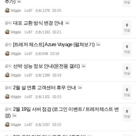
추가)
댓글
Wiggle
Lv.87
조회 1276
02-25
대포 교환 방식 변경 안내
공지
0
댓글
Wiggle
Lv.87
조회 1183
02-21
[트레저 체스트] Azure Voyage (펼쳐보기)
공지
0
댓글
Wiggle
Lv.87
조회 848
02-19
선박 성능 정보 안내(운전용 갤리)
공지
0
댓글
Wiggle
Lv.87
조회 1289
02-19
2월 설 연휴 고객센터 휴무 안내
공지
0
댓글
Wiggle
Lv.87
조회 1101
02-15
2월 19일 서버 점검 (로그인 이벤트 / 트레저체스트 변
공지
0
경)
댓글
Wiggle
Lv.87
조회 1037
02-15