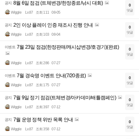
8월 6일 점검 (트체변경/한정종료/낚시 대회)
공지
0
댓글
Wiggle
Lv.87
조회 111
08-05
2인 이상 플레이 인증 재조사 진행 안내
공지
0
댓글
Wiggle
Lv.87
조회 103
08-04
7월 23일 점검(한정판매/캐시샵변경/호경기)(완료)
이벤트
0
댓글
Wiggle
Lv.87
조회 286
07-27
7월 경숙명 이벤트 안내(7/20종료)
이벤트
0
댓글
Wiggle
Lv.87
조회 175
07-27
7월 9일 정기 점검(트체변경/아카데미/배틀캠페인)
공지
0
댓글
Wiggle
Lv.87
조회 397
07-12
7월 운영 정책 위반 목록 안내
공지
0
댓글
Wiggle
Lv.87
조회 358
07-12