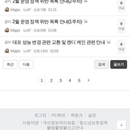
2월 운영 정책 위반 목록 안내(2주차)
공지
0
댓글
Wiggle
Lv.87
조회 788
02-15
2월 운영 정책 위반 목록 안내(1주차)
공지
0
댓글
Wiggle
Lv.87
조회 868
02-06
대포 성능 변경 관련 교환 및 캔디 케인 관련 안내
공지
0
댓글
Wiggle
Lv.87
조회 1416
02-06
최근
다음
검색
글쓰기
1
2
3
4
5
로그인
PC화면
퀵링크
설정
청소년보호정책
이용약관
개인정보처리방침
▲
불법촬영물신고안내