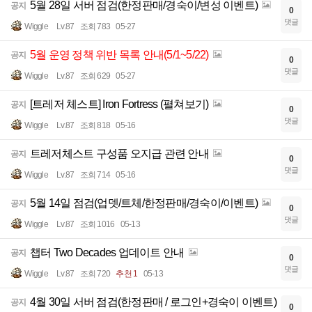
5월 28일 서버 점검(한정판매/경숙이/변성 이벤트)
공지
0
댓글
Wiggle
Lv.87
조회 783
05-27
5월 운영 정책 위반 목록 안내(5/1~5/22)
공지
0
댓글
Wiggle
Lv.87
조회 629
05-27
[트레저 체스트] Iron Fortress (펼쳐보기)
공지
0
댓글
Wiggle
Lv.87
조회 818
05-16
트레저체스트 구성품 오지급 관련 안내
공지
0
댓글
Wiggle
Lv.87
조회 714
05-16
5월 14일 점검(업뎃/트체/한정판매/경숙이/이벤트)
공지
0
댓글
Wiggle
Lv.87
조회 1016
05-13
챕터 Two Decades 업데이트 안내
공지
0
댓글
Wiggle
Lv.87
조회 720
추천 1
05-13
4월 30일 서버 점검(한정판매 / 로그인+경숙이 이벤트)
공지
0