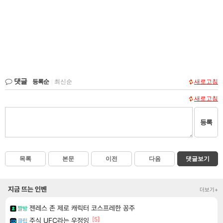
댓글
등록순
|
최신순
새로고침
새로고침
등록
목록
본문
이전
다음
댓글보기
지금 뜨는 인벤
더보기+
젠레스 존 제로 캐릭터 코스프레한 꽁주
짤방
[5]
주식 UFC라는 우정잉
클립