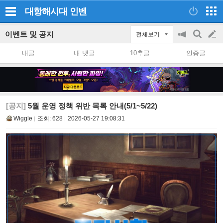
대항해시대
인벤
이벤트 및 공지
전체보기
공
검
글
지
색
내글
내 댓글
10추글
인증글
on/off
쓰
기
[공지]
5월 운영 정책 위반 목록 안내(5/1~5/22)
Wiggle
조회:
628
2026-05-27 19:08:31