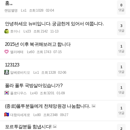
훔,,,
0
댓글
랜덤별명
Lv.1
조회 1028
02-04
안녕하세요 뉴비입니다. 궁금한게 있어서 여쭙니다.
3
댓글
호이니
Lv.23
조회 2142
11-13
2015년 이후 복귀해보려고 합니다
1
댓글
엘리에테
Lv.60
조회 1743
07-15
123123
1
댓글
알베로바지오
Lv.1
조회 1328
02-06
폴라 폴투 국방살아있습니가?
1
댓글
플로디우스
Lv.43
조회 3201
01-09
(종료)폴투분들에게 천체망원경 나눔합니다.
1
댓글
대항의세계로
Lv.80
조회 2348
09-27
포르투갈분들 힘냅시다!
2