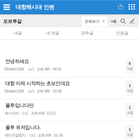
대항해시대
인벤
포르투갈
전체보기
공
검
글
지
색
내글
내 댓글
10추글
인증글
on/off
쓰
기
안녕하세요
0
댓글
Ebebe31391
Lv.1
조회 495
04-01
대항 이제 시작하는 초보인데요
1
댓글
Ebebe31391
Lv.1
조회 690
03-28
폴투입니다만
1
댓글
헤스티라
Lv.1
조회 493
02-12
폴투 유저입니다.
1
댓글
에이치알엠지
Lv.1
조회 436
01-26