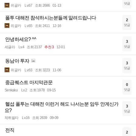
댓글
위골카
Lv.67
조회 2686
01-13
폴투 대해전 참석하시는분들께 알려드립니다
2
댓글
위골카
Lv.65
조회 2411
12-16
안녕하세요? ^^
3
댓글
세귤라
Lv.4
조회 2137
추천 3
12-01
동남아 투자
3
댓글
위골카
Lv.63
조회 3223
11-06
중급퀘스트 마지막관문
0
댓글
Senkaku
Lv.2
조회 1978
09-15
헬섭 폴투는 대해전 이런거 해도 나서는분 암두 안계신가
3
요?
댓글
체뤼필타
Lv.16
조회 2639
09-09
전직
2