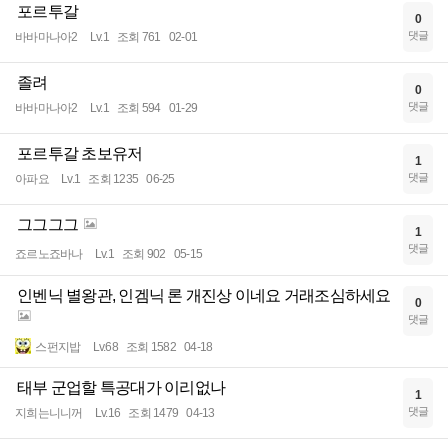
포르투갈
0
댓글
바바마나아2
Lv.1
조회 761
02-01
졸려
0
댓글
바바마나아2
Lv.1
조회 594
01-29
포르투갈 초보유저
1
댓글
아파요
Lv.1
조회 1235
06-25
그그그그
1
댓글
죠르노죠바나
Lv.1
조회 902
05-15
인벤닉 별왕관, 인겜닉 론 개진상 이네요 거래조심하세요
0
댓글
스펀지밥
Lv.68
조회 1582
04-18
태부 군업할 특공대가 이리없나
1
댓글
지희는니니꺼
Lv.16
조회 1479
04-13