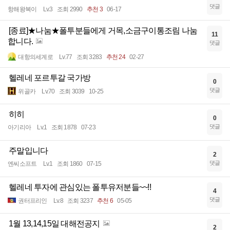
댓글
항해왕복이
Lv.3
조회 2990
추천 3
06-17
[종료]★나눔★폴투분들에게 거목,소금구이통조림 나눔
11
합니다.
댓글
대항의세계로
Lv.77
조회 3283
추천 24
02-27
헬레네 포르투갈 국가방
0
댓글
위골카
Lv.70
조회 3039
10-25
히히
0
댓글
아기리아
Lv.1
조회 1878
07-23
주말입니다
2
댓글
엔씨소프트
Lv.1
조회 1860
07-15
헬레네 투자에 관심있는 폴투유저분들~~!!
4
댓글
권터프리인
Lv.8
조회 3237
추천 6
05-05
1월 13,14,15일 대해전공지
2