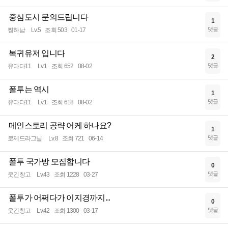
중심도시 문의드립니다
1
댓글
찡하남
Lv.5
조회 503
01-17
복귀유저 입니다
2
댓글
유다다11
Lv.1
조회 652
08-02
폴투는 역시
1
댓글
유다다11
Lv.1
조회 618
08-02
메인스토리 공략 어케 하나요?
1
댓글
로제드라그닐
Lv.8
조회 721
06-14
폴투 국가방 모집합니다
0
댓글
웃긴창고
Lv.43
조회 1228
03-27
폴투가 어쩌다가 이지경까지...
0
댓글
웃긴창고
Lv.42
조회 1300
03-17