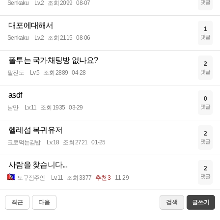
댓글
Senkaku
Lv.2
조회 2099
08-07
대포에대해서
1
댓글
Senkaku
Lv.2
조회 2115
08-06
폴투는 국가채팅방 없나요?
2
댓글
팔진도
Lv.5
조회 2889
04-28
asdf
0
댓글
남만
Lv.11
조회 1935
03-29
헬레섭 복귀유저
2
댓글
코로먹는김밥
Lv.18
조회 2721
01-25
사람을 찾습니다...
2
댓글
도구점주인
Lv.11
조회 3377
추천 3
11-29
최근
다음
검색
글쓰기