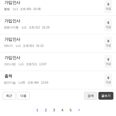
가입인사
0
댓글
뷀뷐
Lv.1
조회 493
02-06
가입인사
0
댓글
명뚱이지롱
Lv.1
조회 512
01-26
가입인사
0
댓글
박타지
Lv.1
조회 501
01-22
가입인사
0
댓글
크리사랑
Lv.1
조회 511
12-07
출첵
0
댓글
밤의이슬
Lv.45
조회 494
12-04
최근
다음
검색
글쓰기
1
2
3
4
5