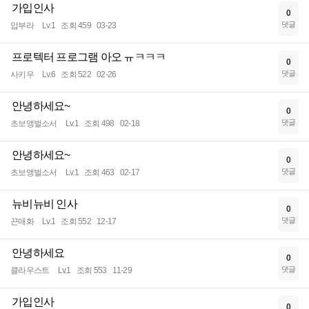
가입인사
0
댓글
압부라
Lv.1
조회 459
03-23
프로텍터 프로그램 아오 ㅠㅋㅋㅋ
0
댓글
사키우
Lv.6
조회 522
02-26
안녕하세요~
0
댓글
초보앵벌소서
Lv.1
조회 498
02-18
안녕하세요~
0
댓글
초보앵벌소서
Lv.1
조회 463
02-17
뉴비뉴비 인사
0
댓글
끈매화
Lv.1
조회 552
12-17
안녕하세요
0
댓글
클라우스트
Lv.1
조회 553
11-29
가입인사
0