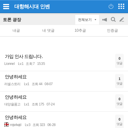
대항해시대
인벤
토론 광장
전체보기
공
검
글
지
색
내글
내 댓글
10추글
인증글
on/off
쓰
기
가입 인사 드립니다.
0
댓글
Lionnel
Lv.1
조회 7
15:35
안녕하세요
1
댓글
러셀스토리
Lv.1
조회 44
08-07
안녕하세요
0
댓글
대양을품고
Lv.1
조회 175
07-24
안녕하세요
0
댓글
rnjsrlwjd
Lv.3
조회 323
06-28