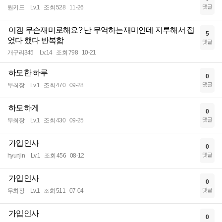
댓글
원키드
Lv.1
조회 528
11-26
이겜 무슨재미로해요? 난 무역하는재미인데 지루해서 접
5
었다 했다 반복함
댓글
개구리345
Lv.14
조회 798
10-21
하모한 하루
0
댓글
무최장
Lv.1
조회 470
09-28
하모하게
0
댓글
무최장
Lv.1
조회 430
09-25
가입인사
0
댓글
hyunjin
Lv.1
조회 456
08-12
가입인사
0
댓글
무최장
Lv.1
조회 511
07-04
가입인사
0