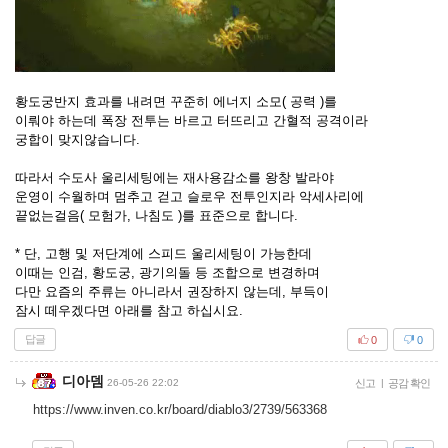
황도궁반지 효과를 내려면 꾸준히 에너지 소모( 공력 )를
이뤄야 하는데 폭장 전투는 바르고 터뜨리고 간혈적 공격이라
궁합이 맞지않습니다.
따라서 수도사 울리세팅에는 재사용감소를 왕창 발라야
운영이 수월하며 멈추고 걷고 슬로우 전투인지라 악세사리에
끝없는걸음( 모험가, 나침도 )를 표준으로 합니다.
* 단, 고행 및 저단계에 스피드 울리세팅이 가능한데
이때는 인검, 황도궁, 광기의돌 등 조합으로 변경하며
다만 요즘의 주류는 아니라서 권장하지 않는데, 부득이
잠시 떼우겠다면 아래를 참고 하십시요.
답글
0
0
디아뎀
26-05-26 22:02
신고
|
공감 확인
https://www.inven.co.kr/board/diablo3/2739/563368