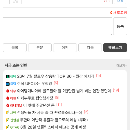
답글
0
0
새로고침
등록
목록
본문
이전
다음
댓글보기
지금 뜨는 인벤
더보기+
[14]
26년 7월 팔로우 상승량 TOP 30 - 월간 치지직
잡담
[5]
주식 UFC라는 우정잉
클립
[19]
아이템매니아에 골드팔아 월 2천만원 넘게 버는 인간 있던데
와우
[5]
이케부쿠로 팝업행사장
이환
[11]
이 맛에 주말던전 돔
리니지M
[2]
선생님들 차 시동 끌 때 꾸르륵소리나는데
차벤
무한대 아난타 유출과 앞으로의 예상 (루머)
섭컬겜
8월 28일 넷플릭스에서 예고편 공개 예정
GTA6