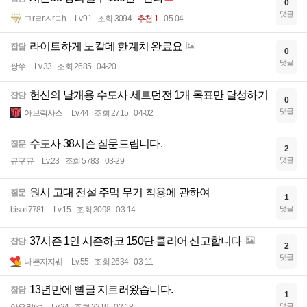
0
댓글
ㄱrㄹrㅅrㄷh
Lv.91
조회 3094
추천 1
05-04
라이트하게 노칼데 한계치 완료요
잡담
0
댓글
쌍쑤
Lv.33
조회 2685
04-20
헌신의 날개용 수도사 세트던전 1개 목표만 달성하기
잡담
0
댓글
아브락사스
Lv.44
조회 2715
04-02
수도사 38시즌 질문드립니다.
질문
2
댓글
규구규
Lv.23
조회 5783
03-29
원시 고대 전설 주먹 무기 착용에 관하여
질문
1
댓글
bisori7781
Lv.15
조회 3098
03-14
37시즌 1인 시즌하코 150단 클리어 신고합니다
잡담
2
댓글
나쁜지지붸
Lv.55
조회 2634
03-11
13년만에 뻘글 지르러왔습니다.
잡담
1
댓글