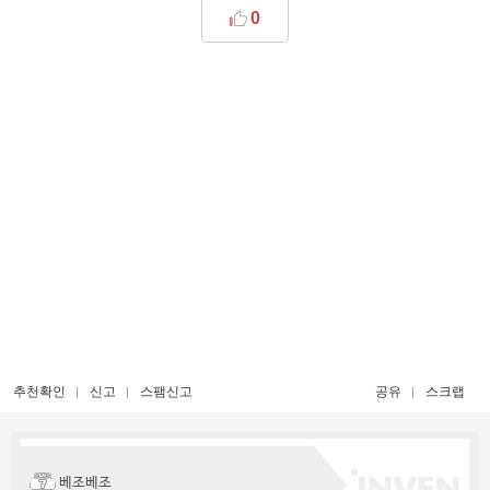
0
추천확인
신고
스팸신고
공유
스크랩
베조베조