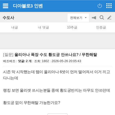
디아블로3
인벤
수도사
전체보기
공
검
글
지
색
내글
내 댓글
10추글
인증글
on/off
쓰
기
[질문]
울리아나 폭장 수도 황도궁 안쓰나요? / 무한해탈
베조베조
댓글: 2 개
조회:
1802
2026-05-26 20:05:43
시즌 막 시작했는데 템이 울리아나 6셋이 먼저 떨어져서 이거 끼고
다니는데
랭킹 보면 울리셋 쓰시는분들 중에 황도궁반지는 아무도 안쓰던데
황도궁 없이 무한해탈 가능한가요?