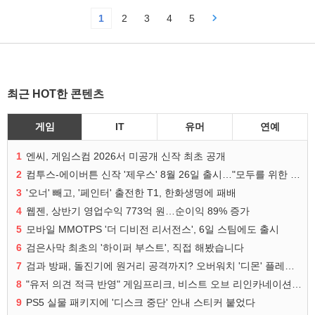
1
2
3
4
5
최근 HOT한 콘텐츠
게임
IT
유머
연예
1
엔씨, 게임스컴 2026서 미공개 신작 최초 공개
2
컴투스-에이버튼 신작 '제우스' 8월 26일 출시…"모두를 위한 경쟁"
3
'오너' 빼고, '페인터' 출전한 T1, 한화생명에 패배
4
웹젠, 상반기 영업수익 773억 원…순이익 89% 증가
5
모바일 MMOTPS '더 디비전 리서전스', 6일 스팀에도 출시
6
검은사막 최초의 '하이퍼 부스트', 직접 해봤습니다
7
검과 방패, 돌진기에 원거리 공격까지? 오버워치 '디몬' 플레이 영상
8
"유저 의견 적극 반영" 게임프리크, 비스트 오브 리인카네이션 개선 나선다
9
PS5 실물 패키지에 '디스크 중단' 안내 스티커 붙었다