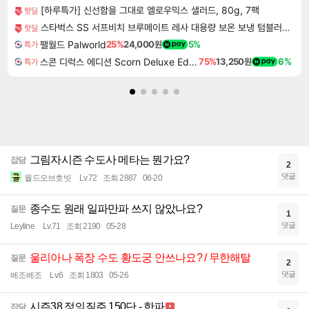
[하루특가] 신선함을 그대로 엘로우믹스 샐러드, 80g, 7팩
핫딜
스타벅스 SS 서프비치 브루메이트 레사 대용량 보온 보냉 텀블러 콜드컵 887ml
핫딜
팰월드 Palworld
25%
24,000원
5%
특가
스콘 디럭스 에디션 Scorn Deluxe Edition
75%
13,250원
6%
특가
그림자시즌 수도사 메타는 뭔가요?
잡담
2
댓글
월드오브호빗
Lv.72
조회 2887
06-20
종수도 원래 일파만파 쓰지 않았나요?
질문
1
댓글
Leyline
Lv.71
조회 2190
05-28
울리아나 폭장 수도 황도궁 안쓰나요? / 무한해탈
질문
2
댓글
베조베조
Lv.6
조회 1803
05-26
시즌38 정의질주 150단 - 한파
잡담