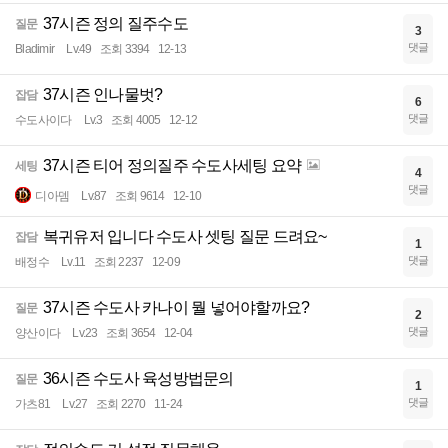
37시즌 정의 질주수도
질문
3
댓글
Bladimir
Lv.49
조회 3394
12-13
37시즌 인나물벗?
잡담
6
댓글
수도사이다
Lv.3
조회 4005
12-12
37시즌 티어 정의질주 수도사세팅 요약
세팅
4
댓글
디아뎀
Lv.87
조회 9614
12-10
복귀유저 입니다 수도사 셋팅 질문 드려요~
잡담
1
댓글
배정수
Lv.11
조회 2237
12-09
37시즌 수도사 카나이 뭘 넣어야할까요?
질문
2
댓글
양산이다
Lv.23
조회 3654
12-04
36시즌 수도사 육성방법문의
질문
1
댓글
가츠81
Lv.27
조회 2270
11-24