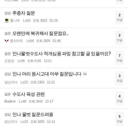
아오리ika
Lv.24
조회 2219
02-18
추종자 질문
잡담
2
댓글
뽕나무
Lv.63
조회 3023
01-19
오랜만에 복귀해서 질문점요..
질문
2
댓글
뭉치치치
Lv.66
조회 2836
01-06
인나물벗수도사 적개심용 파밍 참고할 글 있을까요?
질문
7
댓글
곤장장
Lv.56
조회 4145
12-21
인나 머리 원시고대 마부 질문입니다
잡담
3
댓글
양산이다
Lv.23
조회 2363
12-21
수도사 육성 관련
질문
4
댓글
Bladimir
Lv.49
조회 3442
12-17
인나 물벗 질문드려용
잡담
5
댓글
양산이다
Lv.23
조회 3205
12-14