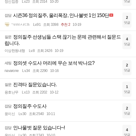
댓글
정신집중
Lv.23
조회 2314
10-20
시즌36 정의질주, 울리폭장, 인나불벗 1인 150단
잡담
2
댓글
ㄱrㄹrㅅrㄷh
Lv.91
조회 3398
추천 2
10-19
정의질주 선생님들 스택 끊기는 문제 관련해서 질문드
질문
4
립니다.
댓글
이상한동내형
Lv.8
조회 2426
10-19
정의셋 수도사 머리에 무슨 보석 박나요?
세팅
2
댓글
navarone
Lv.34
조회 2290
10-16
진격타 질문있습니다.
질문
1
댓글
용호난무
Lv.13
조회 2202
10-12
정의질주 수도사
잡담
2
댓글
웅이신
Lv.30
조회 2540
10-11
인나물벗 질문 있습니다~!
잡담
4
댓글
웅이신
Lv.30
조회 2743
10-10