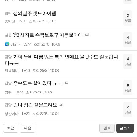
정의질주 셋트아이템
잡담
2
댓글
웅이신
Lv.30
조회 2435
10-10
完) 세자르 손목보호구 이동불가에
질문
4
댓글
Je2다
Lv.74
조회 2270
10-09
거의 뉴비 다름 없는 복귀 인데요 물벗수도 질문입니
잡담
4
다ㅠㅠ
댓글
일용엄니
Lv.10
조회 2587
10-08
종수도는 살아있다 ㅠ ㅠ
잡담
0
댓글
쌍쑤
Lv.33
조회 2638
10-05
인나 장갑 질문드려요
잡담
2
댓글
양산이다
Lv.22
조회 2258
10-04
최근
다음
검색
글쓰기