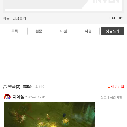
메뉴
인장보기
EXP 10%
목록
본문
이전
다음
댓글쓰기
댓글
(2)
등록순
|
최신순
새로고침
디아뎀
26-05-26 22:01
신고
|
공감 확인