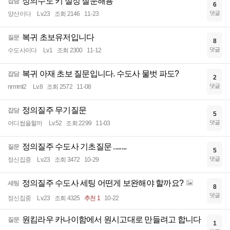
정의수도 키 설정 질문해용
잡담
6
댓글
양산이다
Lv.23
조회 2146
11-23
복귀 초보유저입니다
질문
8
댓글
수도사이다
Lv.1
조회 2300
11-12
복귀 아재 초보 질문입니다. 수도사 물벗 파도?
잡담
2
댓글
nrmml2
Lv.8
조회 2572
11-08
정의질주 무기질문
잡담
5
댓글
어디썹을할까
Lv.52
조회 2299
11-03
정의질주 수도사 기초질문 ........
질문
5
댓글
정신집중
Lv.23
조회 3472
10-29
정의질주 수도사 세팅 어떤게 보완해야 할까요?
세팅
8
댓글
정신집중
Lv.23
조회 4325
추천 1
10-22
원킴라우 카나이함에서 원시고대로 만들려고 합니다
질문
1