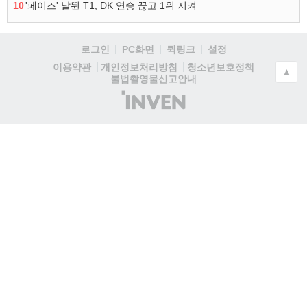
10
'페이즈' 날뛴 T1, DK 연승 끊고 1위 지켜
로그인
PC화면
퀵링크
설정
청소년보호정책
이용약관
개인정보처리방침
▲
불법촬영물신고안내
(주)
인
벤