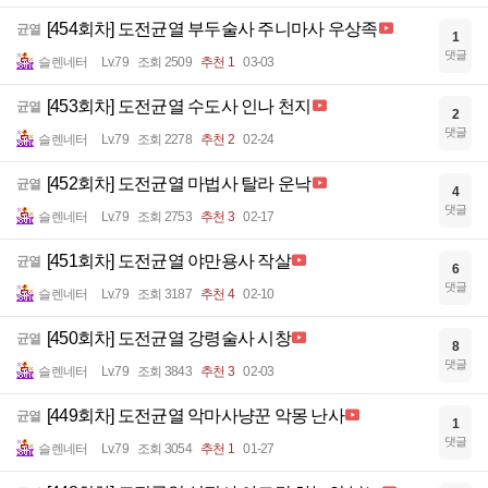
[454회차] 도전균열 부두술사 주니마사 우상족
균열
1
댓글
슬렌네터
Lv.79
조회 2509
추천 1
03-03
[453회차] 도전균열 수도사 인나 천지
균열
2
댓글
슬렌네터
Lv.79
조회 2278
추천 2
02-24
[452회차] 도전균열 마법사 탈라 운낙
균열
4
댓글
슬렌네터
Lv.79
조회 2753
추천 3
02-17
[451회차] 도전균열 야만용사 작살
균열
6
댓글
슬렌네터
Lv.79
조회 3187
추천 4
02-10
[450회차] 도전균열 강령술사 시창
균열
8
댓글
슬렌네터
Lv.79
조회 3843
추천 3
02-03
[449회차] 도전균열 악마사냥꾼 악몽 난사
균열
1
댓글
슬렌네터
Lv.79
조회 3054
추천 1
01-27