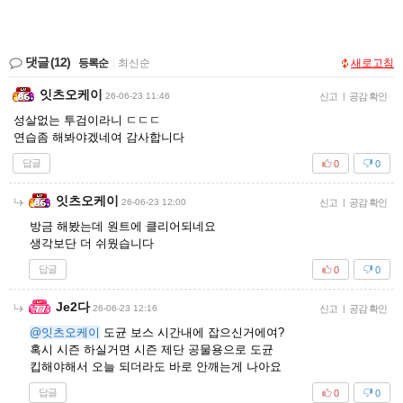
댓글
(12)
등록순
|
최신순
새로고침
잇츠오케이
26-06-23 11:46
신고
|
공감 확인
성살없는 투검이라니 ㄷㄷㄷ
연습좀 해봐야겠네여 감사합니다
답글
0
0
잇츠오케이
26-06-23 12:00
신고
|
공감 확인
방금 해봤는데 원트에 클리어되네요
생각보단 더 쉬웠습니다
답글
0
0
Je2다
26-06-23 12:16
신고
|
공감 확인
@잇츠오케이
도균 보스 시간내에 잡으신거에여?
혹시 시즌 하실거면 시즌 제단 공물용으로 도균
킵해야해서 오늘 되더라도 바로 안깨는게 나아요
답글
0
0