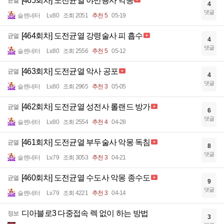
[465회차] 도전균열 야만용사 악몽
균열
4
댓글
슬렌네터
Lv.80
조회 2051
추천 5
05-19
[464회차] 도전균열 강령술사 피 흡수
균열
4
댓글
슬렌네터
Lv.80
조회 2556
추천 5
05-12
[463회차] 도전균열 악사 공포
균열
4
댓글
슬렌네터
Lv.80
조회 2965
추천 3
05-05
[462회차] 도전균열 성전사 롤랜드 방가
균열
6
댓글
슬렌네터
Lv.80
조회 2554
추천 4
04-28
[461회차] 도전균열 부두술사 악몽 독침
균열
8
댓글
슬렌네터
Lv.79
조회 3053
추천 3
04-21
[460회차] 도전균열 수도사 악몽 종수도
균열
9
댓글
슬렌네터
Lv.79
조회 4221
추천 3
04-14
디아블로3 다중접속 렉 없이 하는 방법
정보
3