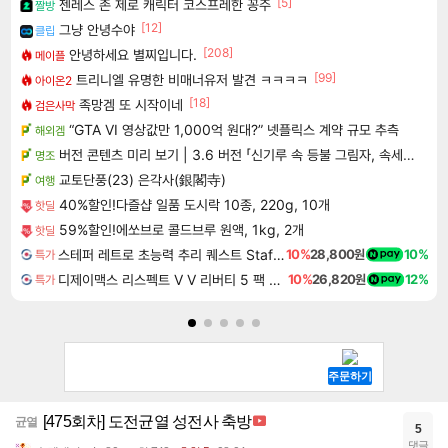
[5]
젠레스 존 제로 캐릭터 코스프레한 꽁주
짤방
[12]
그냥 안녕수야
클립
[208]
안녕하세요 별찌입니다.
메이플
[99]
트리니엘 유명한 비매너유저 발견 ㅋㅋㅋㅋ
아이온2
[18]
족망겜 또 시작이네
검은사막
“GTA VI 영상값만 1,000억 원대?” 넷플릭스 계약 규모 추측
해외겜
버전 콘텐츠 미리 보기 | 3.6 버전 「신기루 속 등불 그림자, 속세에 깃든 검의 결심」이 8월 20일에 업데이트됩니다!
명조
교토단풍(23) 은각사(銀閣寺)
여행
40%할인!다즐샵 일품 도시락 10종, 220g, 10개
핫딜
59%할인!에쏘브로 콜드브루 원액, 1kg, 2개
핫딜
스테퍼 레트로 초능력 추리 퀘스트 Staffer Retro A Supernatural Mystery Quest
10%
28,800원
10%
특가
디제이맥스 리스펙트 V V 리버티 5 팩 DJMAX RESPECT V V Liberty 5 Pack DLC
10%
26,820원
12%
특가
[475회차] 도전균열 성전사 축방
균열
5
댓글