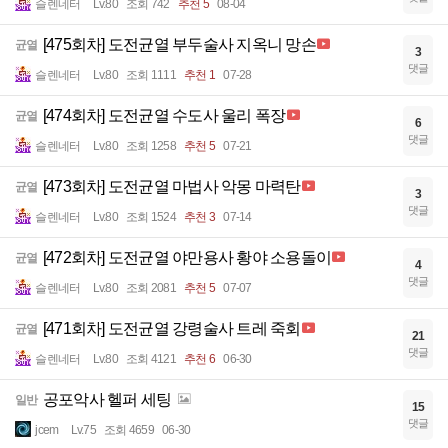
슬렌네터
Lv.80
조회 742
추천 5
08-04
[475회차] 도전균열 부두술사 지옥니 망손
균열
3
댓글
슬렌네터
Lv.80
조회 1111
추천 1
07-28
[474회차] 도전균열 수도사 울리 폭장
균열
6
댓글
슬렌네터
Lv.80
조회 1258
추천 5
07-21
[473회차] 도전균열 마법사 악몽 마력탄
균열
3
댓글
슬렌네터
Lv.80
조회 1524
추천 3
07-14
[472회차] 도전균열 야만용사 황야 소용돌이
균열
4
댓글
슬렌네터
Lv.80
조회 2081
추천 5
07-07
[471회차] 도전균열 강령술사 트레 죽회
균열
21
댓글
슬렌네터
Lv.80
조회 4121
추천 6
06-30
공포악사 헬퍼 세팅
일반
15
댓글
jcem
Lv.75
조회 4659
06-30