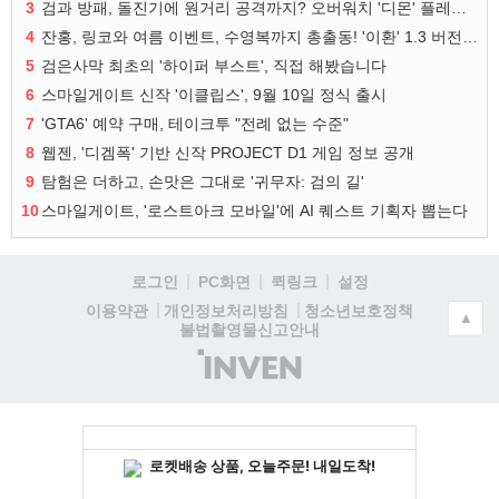
3
검과 방패, 돌진기에 원거리 공격까지? 오버워치 '디몬' 플레이 영상
4
잔홍, 링코와 여름 이벤트, 수영복까지 총출동! '이환' 1.3 버전 방송 정리
5
검은사막 최초의 '하이퍼 부스트', 직접 해봤습니다
6
스마일게이트 신작 '이클립스', 9월 10일 정식 출시
7
'GTA6' 예약 구매, 테이크투 "전례 없는 수준"
8
웹젠, '디겜폭' 기반 신작 PROJECT D1 게임 정보 공개
9
탐험은 더하고, 손맛은 그대로 '귀무자: 검의 길'
10
스마일게이트, '로스트아크 모바일'에 AI 퀘스트 기획자 뽑는다
로그인
PC화면
퀵링크
설정
청소년보호정책
이용약관
개인정보처리방침
▲
불법촬영물신고안내
(주)
인
벤