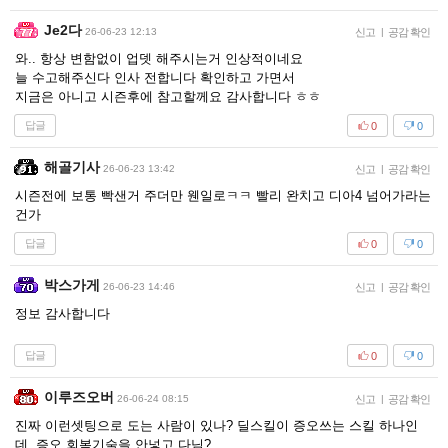
Je2다
26-06-23 12:13
신고
|
공감 확인
와.. 항상 변함없이 업뎃 해주시는거 인상적이네요
늘 수고해주신다 인사 전합니다 확인하고 가면서
지금은 아니고 시즌후에 참고할께요 감사합니다 ㅎㅎ
답글
0
0
해골기사
26-06-23 13:42
신고
|
공감 확인
시즌전에 보통 빡샌거 주더만 웬일로ㅋㅋ 빨리 완치고 디아4 넘어가라는
건가
답글
0
0
박스가게
26-06-23 14:46
신고
|
공감 확인
정보 감사합니다
답글
0
0
이루즈오버
26-06-24 08:15
신고
|
공감 확인
진짜 이런셋팅으로 도는 사람이 있나? 딜스킬이 증오쓰는 스킬 하나인
데, 증오 회복기술을 안넣고 다님?