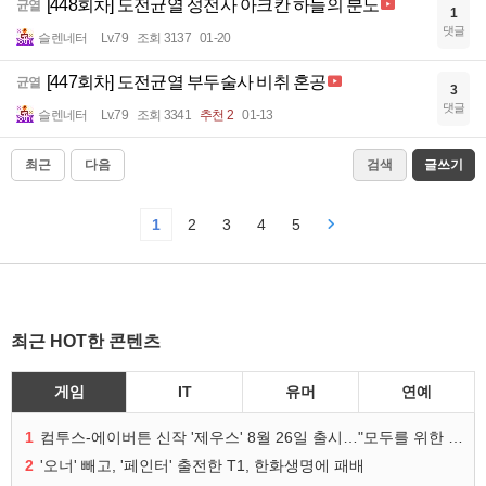
[448회차] 도전균열 성전사 아크칸 하늘의 분노
균열
1
댓글
슬렌네터
Lv.79
조회 3137
01-20
[447회차] 도전균열 부두술사 비취 혼공
균열
3
댓글
슬렌네터
Lv.79
조회 3341
추천 2
01-13
최근
다음
검색
글쓰기
1
2
3
4
5
최근 HOT한 콘텐츠
게임
IT
유머
연예
1
컴투스-에이버튼 신작 '제우스' 8월 26일 출시…"모두를 위한 경쟁"
2
'오너' 빼고, '페인터' 출전한 T1, 한화생명에 패배