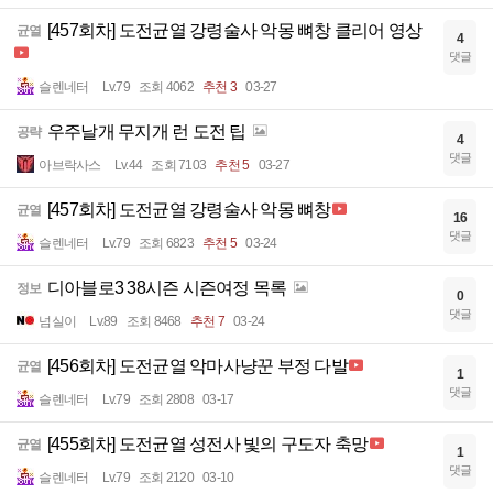
[457회차] 도전균열 강령술사 악몽 뼈창 클리어 영상
균열
4
댓글
슬렌네터
Lv.79
조회 4062
추천 3
03-27
우주날개 무지개 런 도전 팁
공략
4
댓글
아브락사스
Lv.44
조회 7103
추천 5
03-27
[457회차] 도전균열 강령술사 악몽 뼈창
균열
16
댓글
슬렌네터
Lv.79
조회 6823
추천 5
03-24
디아블로3 38시즌 시즌여정 목록
정보
0
댓글
넘실이
Lv.89
조회 8468
추천 7
03-24
[456회차] 도전균열 악마사냥꾼 부정 다발
균열
1
댓글
슬렌네터
Lv.79
조회 2808
03-17
[455회차] 도전균열 성전사 빛의 구도자 축망
균열
1
댓글
슬렌네터
Lv.79
조회 2120
03-10