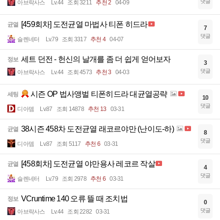
댓글
아브락사스
Lv.44
조회 3211
추천 2
04-09
[459회차] 도전균열 마법사 티폰 히드라
균열
7
댓글
슬렌네터
Lv.79
조회 3317
추천 4
04-07
세트 던전 - 헌신의 날개를 좀 더 쉽게 얻어보자
정보
3
댓글
아브락사스
Lv.44
조회 4573
추천 3
04-03
시즌 OP 법사앵벌 티폰히드라 대균열공략
세팅
10
댓글
디아뎀
Lv.87
조회 14878
추천 13
03-31
38시즌 458차 도전균열 래코르야만 (난이도-하)
균열
8
댓글
디아뎀
Lv.87
조회 5117
추천 6
03-31
[458회차] 도전균열 야만용사 레코르 작살
균열
4
댓글
슬렌네터
Lv.79
조회 2978
추천 6
03-31
VCruntime 140 오류 뜰 때 조치법
정보
0
댓글
아브락사스
Lv.44
조회 2282
03-31