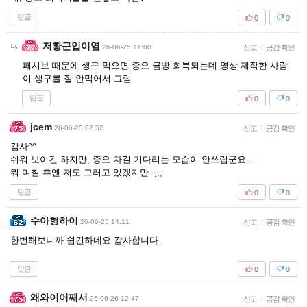
답글
0
0
저황근입이염
26-06-25 11:00
신고
|
공감 확인
패시브 때문에 생구 먹으면 증오 금방 회복되는데 영상 제작한 사람
이 생구를 잘 안먹어서 그럼
답글
0
0
jcem
26-06-25 02:52
신고
|
공감 확인
감사^^
쉬워 보이긴 하지만, 증오 차길 기다리는 모습이 안쓰럽군요...
뭐 며칠 후엔 저도 그러고 있겠지만--;;;
답글
0
0
수아형하이
26-06-25 14:11
신고
|
공감 확인
한번해보니까 쉽긴하네요 감사합니다.
답글
0
0
왜와이어째서
26-06-26 12:47
신고
|
공감 확인