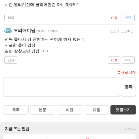
시즌 열리기전에 클리어한건 아니겠죠!!?
답글
0
0
오라매디님
26-06-27 20:30
신고
|
공감 확인
잔뜩 쫄아서 걍 공방가서 편하게 하자 했는데
저포함 둘이 입장
길만 잘찾으면 걍깸 ㅋㅋ
답글
0
0
새로고침
등록
목록
본문
이전
다음
댓글보기
지금 뜨는 인벤
더보기+