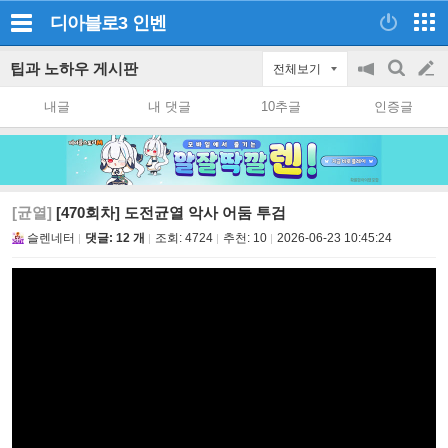
디아블로3
인벤
팁과 노하우 게시판
전체보기
공
검
글
지
색
내글
내 댓글
10추글
인증글
on/off
쓰
기
[균열]
[470회차] 도전균열 악사 어둠 투검
슬렌네터
댓글: 12 개
조회:
4724
추천:
10
2026-06-23 10:45:24