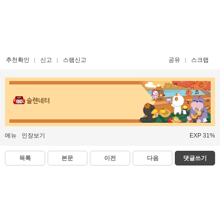
추천확인
신고
스팸신고
공유
스크랩
슬렌네터
메뉴
인장보기
EXP 31%
목록
본문
이전
다음
댓글쓰기