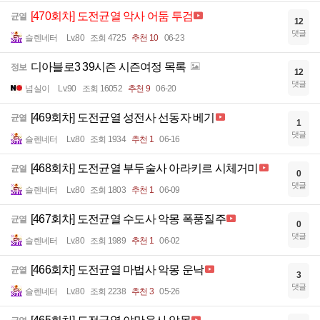
[470회차] 도전균열 악사 어둠 투검
균열
12
댓글
슬렌네터
Lv.80
조회 4725
추천 10
06-23
디아블로3 39시즌 시즌여정 목록
정보
12
댓글
넘실이
Lv.90
조회 16052
추천 9
06-20
[469회차] 도전균열 성전사 선동자 베기
균열
1
댓글
슬렌네터
Lv.80
조회 1934
추천 1
06-16
[468회차] 도전균열 부두술사 아라키르 시체거미
균열
0
댓글
슬렌네터
Lv.80
조회 1803
추천 1
06-09
[467회차] 도전균열 수도사 악몽 폭풍질주
균열
0
댓글
슬렌네터
Lv.80
조회 1989
추천 1
06-02
[466회차] 도전균열 마법사 악몽 운낙
균열
3
댓글
슬렌네터
Lv.80
조회 2238
추천 3
05-26