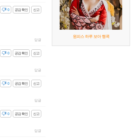
감
0
공감 확인
신고
원피스 하루 보아 행콕
답글
감
0
공감 확인
신고
답글
감
0
공감 확인
신고
답글
감
0
공감 확인
신고
답글