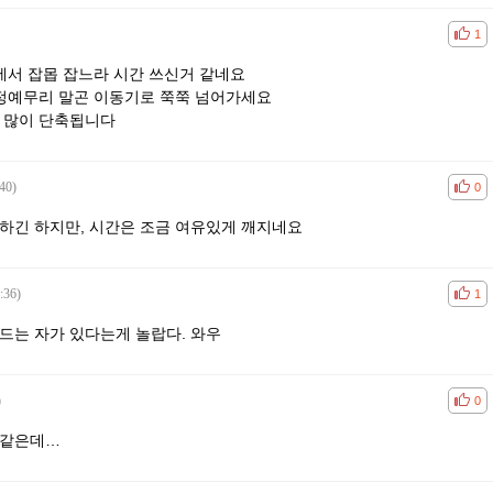
공감
비공
1
에서 잡몹 잡느라 시간 쓰신거 같네요
 정예무리 말곤 이동기로 쭉쭉 넘어가세요
시간 많이 단축됩니다
40)
공감
비공
0
하긴 하지만, 시간은 조금 여유있게 깨지네요
:36)
공감
비공
1
드는 자가 있다는게 놀랍다. 와우
)
공감
비공
0
 같은데…