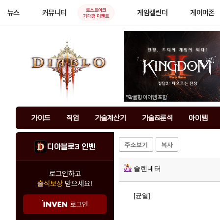
로스트아크
뉴스
커뮤니티
게임캘린더
게이머존
기대평 이벤트
가이드
직업
기술계산기
기술&룬석
아이템
주소보기
복사
디아블로3 인벤
슬렌네터
로그인하고
출석보상
받으세요!
[균열]
로그인