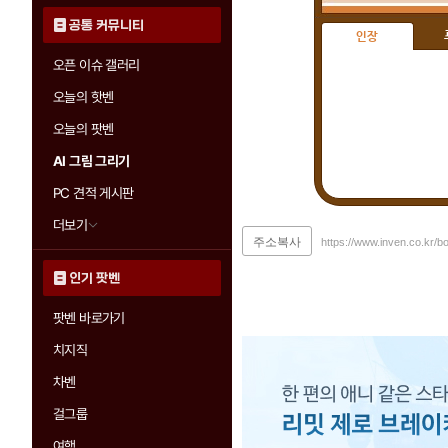
공통 커뮤니티
인장
오픈 이슈 갤러리
오늘의 핫벤
오늘의 팟벤
AI 그림 그리기
PC 견적 게시판
더보기
주소복사
https://www.inven.co.kr/b
인기 팟벤
팟벤 바로가기
치지직
차벤
걸그룹
여행