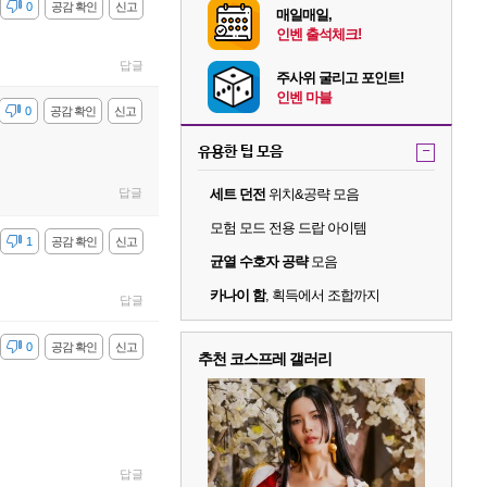
감
0
공감 확인
신고
매일매일,
인벤 출석체크!
답글
주사위 굴리고 포인트!
인벤 마블
감
0
공감 확인
신고
유용한 팁 모음
-
답글
세트 던전
위치&공략 모음
모험 모드 전용 드랍 아이템
감
1
공감 확인
신고
균열 수호자 공략
모음
카나이 함
, 획득에서 조합까지
답글
감
0
공감 확인
신고
추천 코스프레 갤러리
답글