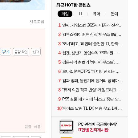
최근 HOT한 콘텐츠
게임
IT
유머
연예
새로고침
1
엔씨, 게임스컴 2026서 미공개 신작 최초 공개
2
컴투스-에이버튼 신작 '제우스' 8월 26일 출시…"모두를 위한 경쟁"
3
'오너' 빼고, '페인터' 출전한 T1, 한화생명에 패배
감
0
공감 확인
신고
4
웹젠, 상반기 영업수익 773억 원…순이익 89% 증가
5
검은사막 최초의 '하이퍼 부스트', 직접 해봤습니다
6
모바일 MMOTPS '더 디비전 리서전스', 6일 스팀에도 출시
7
검과 방패, 돌진기에 원거리 공격까지? 오버워치 '디몬' 플레이 영상
8
"유저 의견 적극 반영" 게임프리크, 비스트 오브 리인카네이션 개선 나선다
9
PS5 실물 패키지에 '디스크 중단' 안내 스티커 붙었다
10
'페이즈' 날뛴 T1, DK 연승 끊고 1위 지켜
PC 견적이 궁금하다면?
답글
이동
IT인벤 견적게시판