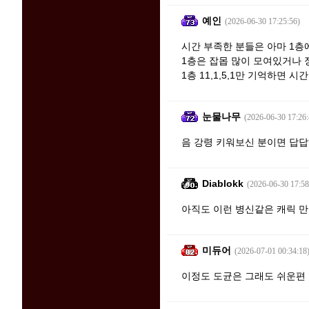
예인
(2026-06-30 17:25:56)
시간 부족한 분들은 아마 1층
1층은 잡몹 많이 모여있거나
1층 11,1,5,1만 기억하면 
눈물나무
(2026-06-30 17:26:
음 강령 키워보신 분이면 답답
Diablokk
(2026-06-30 17:58
아직도 이런 병신같은 캐릭 만
미듀어
(2026-07-01 00:34:18
이정도 도균은 그래도 쉬운편