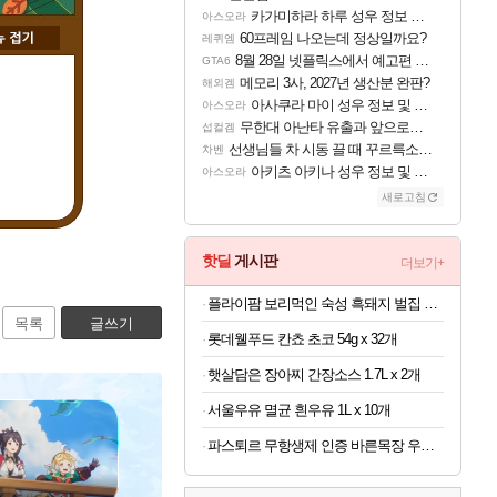
카가미하라 하루 성우 정보 및 주요 필모
아스오라
60프레임 나오는데 정상일까요?
레퀴엠
8월 28일 넷플릭스에서 예고편 공개 예정
GTA6
메모리 3사, 2027년 생산분 완판?
해외겜
아사쿠라 마이 성우 정보 및 주요 필모
아스오라
무한대 아난타 유출과 앞으로의 예상 (루머)
섭컬겜
선생님들 차 시동 끌 때 꾸르륵소리나는데
차벤
아키츠 아키나 성우 정보 및 주요 필모
아스오라
새로고침
핫딜
게시판
더보기+
플라이팜 보리먹인 숙성 흑돼지 벌집 두툼 삼겹살 HACCP 2kg
목록
글쓰기
롯데웰푸드 칸쵸 초코 54g x 32개
햇살담은 장아찌 간장소스 1.7L x 2개
서울우유 멸균 흰우유 1L x 10개
파스퇴르 무항생제 인증 바른목장 우유 125ml x 24개