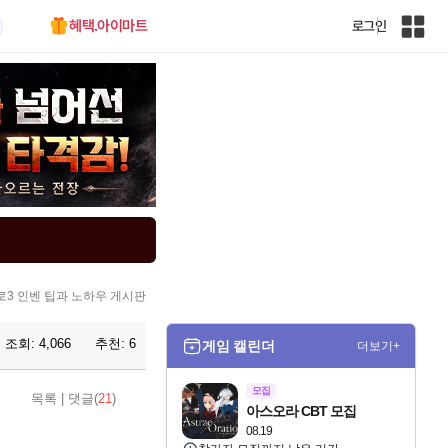
혜택.아이마트
로그인
인
벤
전
체
사
이
트
맵
3 인벤 팁과 노하우 게시판
조회:
4,066
추천:
6
게임 캘린더
더보기+
모집
목록
|
댓글(
21
)
아스오라 CBT 모집
08.19