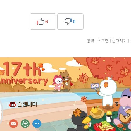
6
0
공유
스크랩
신고하기
슬렌네터