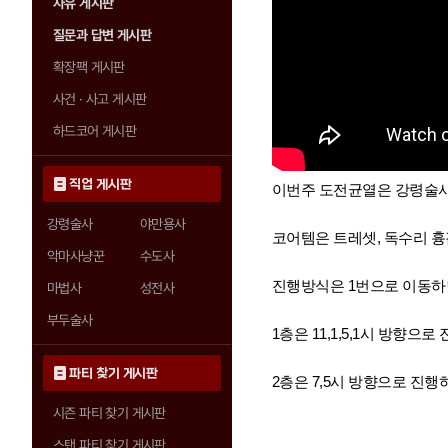
자유 게시판
질문과 답변 게시판
확장팩 게시판
사건 · 사고 게시판
하드코어 게시판
직업 게시판
이번주 도전균열은 강령술사
강령술사
야만용사
코어템은 트레셋, 독수리 흉갑
악마사냥꾼
수도사
진행방식은 1번으로 이동하면
마법사
성전사
부두술사
1층은 11,1,5,1시 방향
파티 찾기 게시판
2층은 7,5시
방향으로 진행하
시즌 파티 찾기 게시판
스탠 파티 찾기 게시판