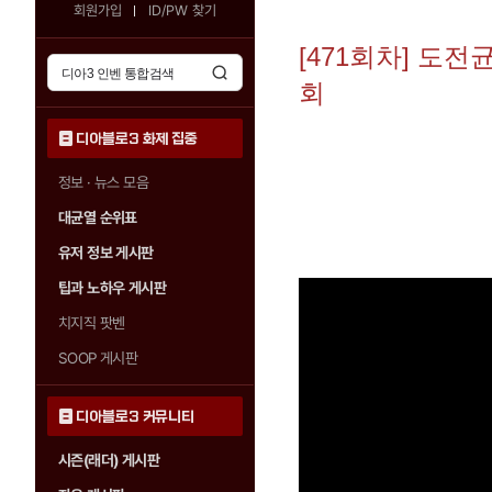
회원가입
ID/PW 찾기
[471회차] 도
회
디아블로3 화제 집중
정보 · 뉴스 모음
대균열 순위표
유저 정보 게시판
팁과 노하우 게시판
치지직 팟벤
SOOP 게시판
디아블로3 커뮤니티
시즌(래더) 게시판