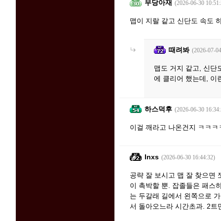
무당아재
(2026-06-30 10:51:
맵이 지랄 같고 신단도 속도 
때려봐
(2026-07-04
맵도 거지 같고, 신단
에 클리어 했는데, 
하스덕후
(2026-06-30 16:34:
이걸 깨라고 나온건지 ㅋㅋㅋ
Inxs
(2026-06-30 16:44:32)
공략 잘 보시고 맵 잘 찾으면 
이 촉박할 뿐. 잡졸들은 패스
는 두갈래 길에서 왼쪽으로 가
서 돌아오느라 시간초과. 2트