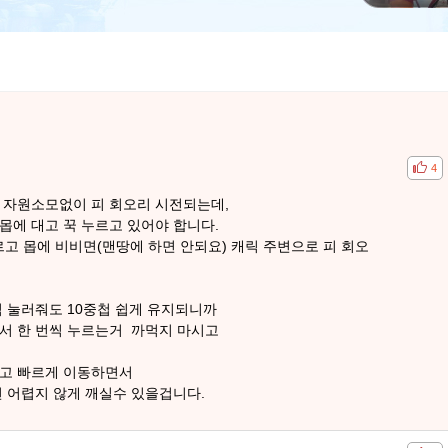
공감
비공
4
 자원소모없이 피 회오리 시전되는데,
몹에 대고 꾹 누르고 있어야 합니다.
르고 몹에 비비면(맨땅에 하면 안되요) 캐릭 주변으로 피 회오
씩 눌러줘도 10중첩 쉽게 유지되니까
서 한 번씩 누르는거 까먹지 마시고
하고 빠르게 이동하면서
면 어렵지 않게 깨실수 있을겁니다.