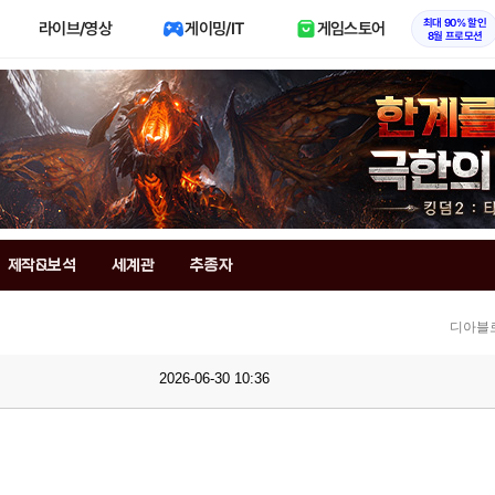
최대 90% 할인
라이브/영상
게이밍/IT
게임스토어
8월 프로모션
제작&보석
세계관
추종자
디아블로
2026-06-30 10:36