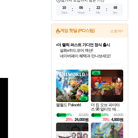
참가자 모집까지 남은 기간
10
06
22
48
Days
Hours
Min
Sec
게임 핫딜 (PC/스팀)
스토어+
더 렐릭 퍼스트 가디언 정식 출시
설화x하드코어 액션!
네이버페이 혜택과 만나보세요!
인벤게임즈 8월 특별 할인!
드래곤소드: 어웨이크닝 입점!
문명 7 특별 할인!
마블 투혼 파이팅 소울즈 정식출시!
귀무자: 검의 길 예약 판매 중!
비스트 오브 리인카네이션 정식 출시!
커세어 코브 출시 기념 할인!
베데스다 40주년 기념 할인 중!
캡콤 프렌차이즈 할인 진행 중!
캡콤 일부 상품 상시 할인
스타워즈 은하계 레이서
로블록스 기프트 카드 공식 입점
인기 퍼블리셔 모음!
스팀으로 만나는 드래곤소드!
조선&고려 DLC 출시 예정
마블 히어로 총 출동&화려한 격투!
10% 할인과
게임프릭 신작 IP
해적'섬'을 발전시키자!
베데스다의 명작들을
몬헌, 바하 등 인기 IP를
몬헌 와일즈 & 드래곤즈 도그마2
인벤게임즈에서 10% 추가 적립
Robux를 가장 안전하고
최대 90% 할인가를 만나보세요!
네이버혜택과 함께 만나보세요!
50%할인&추가 적립까지!
네이버 포인트 혜택까지!
이니&베니 혜택까지!
네이버 혜택가와 함께 예약하세요!
할인&네이버혜택으로 만나보세요!
40주년 프로모션으로 만나보세요!
할인가에 만나보세요!
일부 에디션 상시 할인!
혜택으로 예약 판매 중
편안하게 충전하세요
팰월드 Palworld
더 킹 오브 파이터
즈 98 얼티밋 매치
파이널 에디션 THE
5%
32,000
10%
16,000
KING OF FIGHTER
25%
24,000원
70%
4,800원
S 98 ULTIMATE MA
TCH FINAL EDITIO
N