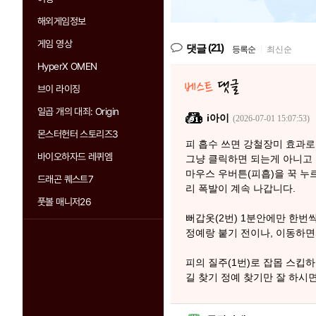
해외게임정보
게임 영상
(21)
댓글
등록순
|
최신순
HyperX OMEN
브이 라이징
일곱 개의 대죄: Origin
i아이
(2026-07-01 15:07:53)
몬스터헌터 스토리즈3
피 흡수 쓰면 강철장미 효과로
바이오하자드 레퀴엠
그냥 클릭하면 되는게 아니고 
마우스 우버튼(피흡)을 꾹 누
드래곤 퀘스트7
리 폭발이 계속 나갑니다.
풋볼 매니저26
뻐갑옷(2번) 1분안에만 한번
정예랑 붙기 전이나, 이동하면
피의 질주(1번)로 잡몹 스킵
길 찾기 정예 찾기만 잘 하시