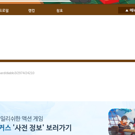
프로필
랭킹
칭호
oard/diablo3/2974/24210