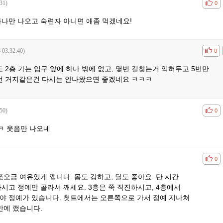
31)
공감
비공
0
하나만 나오고 숙련자 아니면 애좀 먹겠네요!
 03:32:40)
공감
비공
0
도 2층 가는 입구 앞에 하나 밖에 없고, 몇번 길찾는거 익혀두고 5번만
이런 거지같은건 다시는 안나왔으면 좋겠네요 ㅋㅋㅋ
50)
공감
비공
0
ㅋ 웃음만 나오네
공감
비공
0
쪼오금 여유있게 깹니다. 몸도 강하고, 딜도 좋아요. 단 시간
하시고 정예만 골라서 깨세요. 3층은 쭉 직진하시고, 4층에서
야 정예가 있습니다. 첫트에서는 오른쪽으로 가서 정예 지나쳐
만에 깼습니다.