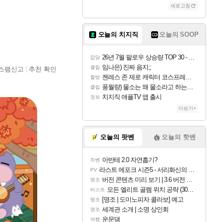
새로고침
오늘의 치지직
오늘의 SOOP
26년 7월 팔로우 상승량 TOP 30 - 월간 치지직
잡담
임나은) 진짜 음지;;
클립
스팸신고
추천 확인
젠레스 존 제로 캐릭터 코스프레한 꽁주
짤방
풍월량) 물소는 왜 물소라고 하는거야? 아! 그만 ㅋㅋ 알았어 ㅋㅋ
클립
치지직 애플TV 앱 출시
정보
더보기+
오늘의 팟벤
오늘의 핫벤
아반테 2.0 자연흡기?
차벤
라스트 에포크 시즌5 - 서리화신의 분노 티저
PV
버전 콘텐츠 미리 보기 | 3.6 버전 「신기루 속 등불 그림자, 속세에 깃든 검의 결심」이 8월 20일에 업데이트됩니다!
명조
모든 엘리트 골렘 위치 공략 (30개) - 방랑 결투가
비스트
[명조 | 도미노피자 콜라보] 예고
명조
세계관 소개 | 소명 상인회
명조
운문댐
여행