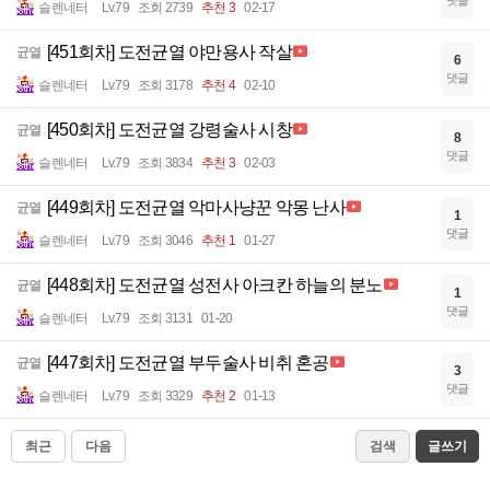
댓글
슬렌네터
Lv.79
조회 2739
추천 3
02-17
[451회차] 도전균열 야만용사 작살
균열
6
댓글
슬렌네터
Lv.79
조회 3178
추천 4
02-10
[450회차] 도전균열 강령술사 시창
균열
8
댓글
슬렌네터
Lv.79
조회 3834
추천 3
02-03
[449회차] 도전균열 악마사냥꾼 악몽 난사
균열
1
댓글
슬렌네터
Lv.79
조회 3046
추천 1
01-27
[448회차] 도전균열 성전사 아크칸 하늘의 분노
균열
1
댓글
슬렌네터
Lv.79
조회 3131
01-20
[447회차] 도전균열 부두술사 비취 혼공
균열
3
댓글
슬렌네터
Lv.79
조회 3329
추천 2
01-13
최근
다음
검색
글쓰기