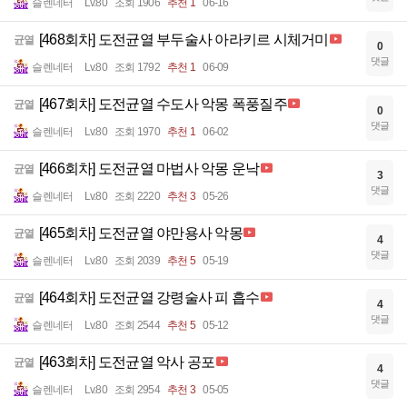
슬렌네터
Lv.80
조회 1906
추천 1
06-16
[468회차] 도전균열 부두술사 아라키르 시체거미
균열
0
댓글
슬렌네터
Lv.80
조회 1792
추천 1
06-09
[467회차] 도전균열 수도사 악몽 폭풍질주
균열
0
댓글
슬렌네터
Lv.80
조회 1970
추천 1
06-02
[466회차] 도전균열 마법사 악몽 운낙
균열
3
댓글
슬렌네터
Lv.80
조회 2220
추천 3
05-26
[465회차] 도전균열 야만용사 악몽
균열
4
댓글
슬렌네터
Lv.80
조회 2039
추천 5
05-19
[464회차] 도전균열 강령술사 피 흡수
균열
4
댓글
슬렌네터
Lv.80
조회 2544
추천 5
05-12
[463회차] 도전균열 악사 공포
균열
4
댓글
슬렌네터
Lv.80
조회 2954
추천 3
05-05