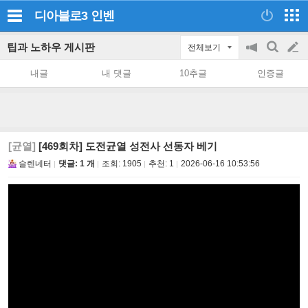
디아블로3
인벤
팁과 노하우 게시판
전체보기
공
검
글
지
색
내글
내 댓글
10추글
인증글
on/off
쓰
기
[균열]
[469회차] 도전균열 성전사 선동자 베기
슬렌네터
댓글: 1 개
조회:
1905
추천:
1
2026-06-16 10:53:56