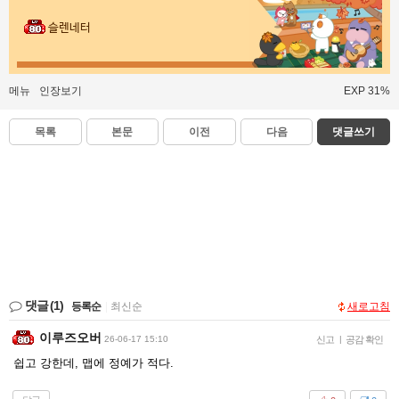
슬렌네터
메뉴
인장보기
EXP 31%
목록
본문
이전
다음
댓글쓰기
댓글
(1)
등록순
|
최신순
새로고침
이루즈오버
26-06-17 15:10
신고
|
공감 확인
쉽고 강한데, 맵에 정예가 적다.