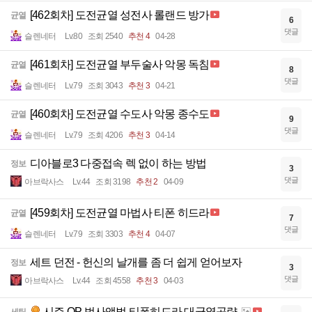
[462회차] 도전균열 성전사 롤랜드 방가
균열
6
댓글
슬렌네터
Lv.80
조회 2540
추천 4
04-28
[461회차] 도전균열 부두술사 악몽 독침
균열
8
댓글
슬렌네터
Lv.79
조회 3043
추천 3
04-21
[460회차] 도전균열 수도사 악몽 종수도
균열
9
댓글
슬렌네터
Lv.79
조회 4206
추천 3
04-14
디아블로3 다중접속 렉 없이 하는 방법
정보
3
댓글
아브락사스
Lv.44
조회 3198
추천 2
04-09
[459회차] 도전균열 마법사 티폰 히드라
균열
7
댓글
슬렌네터
Lv.79
조회 3303
추천 4
04-07
세트 던전 - 헌신의 날개를 좀 더 쉽게 얻어보자
정보
3
댓글
아브락사스
Lv.44
조회 4558
추천 3
04-03
시즌 OP 법사앵벌 티폰히드라 대균열공략