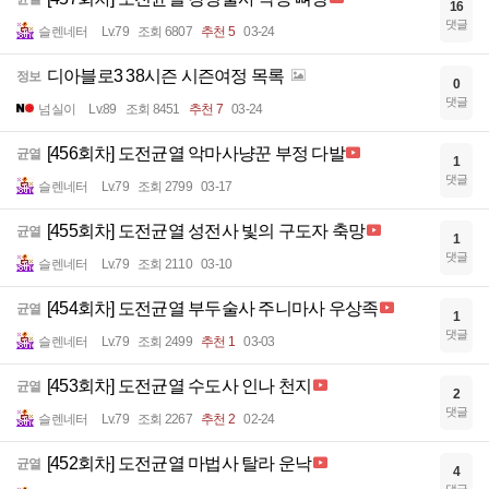
16
댓글
슬렌네터
Lv.79
조회 6807
추천 5
03-24
디아블로3 38시즌 시즌여정 목록
정보
0
댓글
넘실이
Lv.89
조회 8451
추천 7
03-24
[456회차] 도전균열 악마사냥꾼 부정 다발
균열
1
댓글
슬렌네터
Lv.79
조회 2799
03-17
[455회차] 도전균열 성전사 빛의 구도자 축망
균열
1
댓글
슬렌네터
Lv.79
조회 2110
03-10
[454회차] 도전균열 부두술사 주니마사 우상족
균열
1
댓글
슬렌네터
Lv.79
조회 2499
추천 1
03-03
[453회차] 도전균열 수도사 인나 천지
균열
2
댓글
슬렌네터
Lv.79
조회 2267
추천 2
02-24
[452회차] 도전균열 마법사 탈라 운낙
균열
4