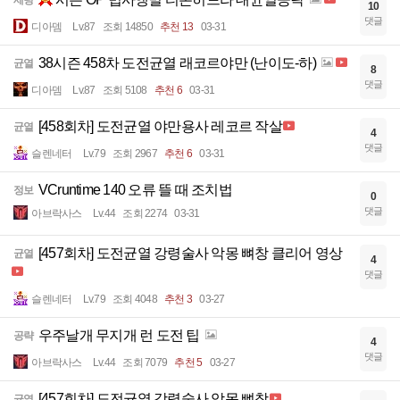
세팅
10
댓글
디아뎀
Lv.87
조회 14850
추천 13
03-31
38시즌 458차 도전균열 래코르야만 (난이도-하)
균열
8
댓글
디아뎀
Lv.87
조회 5108
추천 6
03-31
[458회차] 도전균열 야만용사 레코르 작살
균열
4
댓글
슬렌네터
Lv.79
조회 2967
추천 6
03-31
VCruntime 140 오류 뜰 때 조치법
정보
0
댓글
아브락사스
Lv.44
조회 2274
03-31
[457회차] 도전균열 강령술사 악몽 뼈창 클리어 영상
균열
4
댓글
슬렌네터
Lv.79
조회 4048
추천 3
03-27
우주날개 무지개 런 도전 팁
공략
4
댓글
아브락사스
Lv.44
조회 7079
추천 5
03-27
[457회차] 도전균열 강령술사 악몽 뼈창
균열