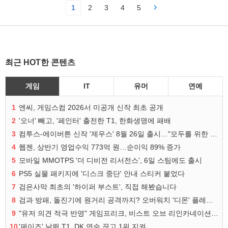
1
2
3
4
5
최근 HOT한 콘텐츠
게임
IT
유머
연예
1
엔씨, 게임스컴 2026서 미공개 신작 최초 공개
2
'오너' 빼고, '페인터' 출전한 T1, 한화생명에 패배
3
컴투스-에이버튼 신작 '제우스' 8월 26일 출시…"모두를 위한 경쟁"
4
웹젠, 상반기 영업수익 773억 원…순이익 89% 증가
5
모바일 MMOTPS '더 디비전 리서전스', 6일 스팀에도 출시
6
PS5 실물 패키지에 '디스크 중단' 안내 스티커 붙었다
7
검은사막 최초의 '하이퍼 부스트', 직접 해봤습니다
8
검과 방패, 돌진기에 원거리 공격까지? 오버워치 '디몬' 플레이 영상
9
"유저 의견 적극 반영" 게임프리크, 비스트 오브 리인카네이션 개선 나선다
10
'페이즈' 날뛴 T1, DK 연승 끊고 1위 지켜