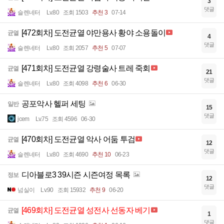
3
댓글
슬렌네터
Lv.80
조회 1503
추천 3
07-14
[472회차] 도전균열 야만용사 황야 소용돌이
균열
4
댓글
슬렌네터
Lv.80
조회 2057
추천 5
07-07
[471회차] 도전균열 강령술사 트레 죽회
균열
21
댓글
슬렌네터
Lv.80
조회 4098
추천 6
06-30
공포악사 헬퍼 세팅
일반
15
댓글
jcem
Lv.75
조회 4596
06-30
[470회차] 도전균열 악사 어둠 투검
균열
12
댓글
슬렌네터
Lv.80
조회 4690
추천 10
06-23
디아블로3 39시즌 시즌여정 목록
정보
12
댓글
넘실이
Lv.90
조회 15932
추천 9
06-20
[469회차] 도전균열 성전사 선동자 베기
균열
1
댓글