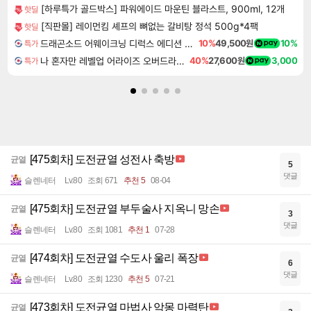
[하루특가 골드박스] 파워에이드 마운틴 블라스트, 900ml, 12개
핫딜
[직판몰] 레이먼킴 셰프의 뼈없는 갈비탕 정석 500g*4팩
핫딜
드래곤소드 어웨이크닝 디럭스 에디션 DragonSword Awakening Deluxe Edition
10%
49,500원
10%
특가
나 혼자만 레벨업 어라이즈 오버드라이브 Solo Leveling Arise
40%
27,600원
3,000
특가
[475회차] 도전균열 성전사 축방
균열
5
댓글
슬렌네터
Lv.80
조회 671
추천 5
08-04
[475회차] 도전균열 부두술사 지옥니 망손
균열
3
댓글
슬렌네터
Lv.80
조회 1081
추천 1
07-28
[474회차] 도전균열 수도사 울리 폭장
균열
6
댓글
슬렌네터
Lv.80
조회 1230
추천 5
07-21
[473회차] 도전균열 마법사 악몽 마력탄
균열