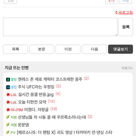
답글
0
0
새로고침
등록
목록
본문
이전
다음
댓글보기
지금 뜨는 인벤
더보기+
[2]
젠레스 존 제로 캐릭터 코스프레한 꽁주
짤방
[5]
주식 UFC라는 우정잉
클립
[4]
실시간 응갤 반응.jpg
LoL
[14]
오늘 티한전 요약
LoL
[19]
미쳤다. 자랑글
리니지M
[2]
선생님들 차 시동 끌 때 꾸르륵소리나는데
차벤
운문댐
여행
[페르소나5: 더 팬텀 X] 괴도 영상 l 타카마키 안·댄싱 스타
PV