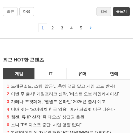
최근
다음
검색
글쓰기
1
2
3
4
5
최근 HOT한 콘텐츠
게임
IT
유머
연예
1
드래곤소드, 스팀 '압긍'…축하 댓글 달고 게임 코드 받자!
2
이번 주 출시! 게임프리크 신작, '비스트 오브 리인카네이션'
3
가레나·포켓페어, ‘팰월드 온라인’ 2026년 출시 예고
4
디바 잇는 '오버워치 한국 영웅', 메카 파일럿 디몬 나온다
5
웹젠, 뮤 IP 신작 '뮤 테오스' 상표권 출원
6
소니 “PS 디스크 중단, 사업 영향 없다”
7
‘아키에이지 S: 자유의 해협’ PC MMORPG로 개발한다