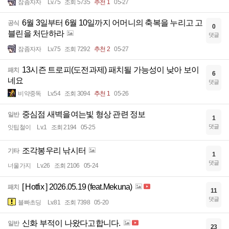
잠좀자자
Lv.75
조회 5735
추천 1
05-27
6월 3일부터 6월 10일까지 어머니의 축복을 누리고 고
공식
0
블린을 처단하라
댓글
잠좀자자
Lv.75
조회 7292
추천 2
05-27
13시즌 트로피(도전과제) 패치될 가능성이 낮아 보이
패치
6
네요
댓글
비약중독
Lv.54
조회 3094
추천 1
05-26
중심점 새벽을여는빛 형상 관련 정보
일반
1
댓글
잇팁철이
Lv.1
조회 2194
05-25
조각봉우리 낚시터
기타
1
댓글
너울가지
Lv.26
조회 2106
05-24
[ Hotfix ] 2026.05.19 (feat.Mekuna)
패치
11
댓글
블빠초딩
Lv.81
조회 7398
05-20
신화 부적이 나왔다고합니다.
일반
23