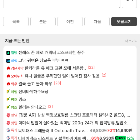
목록
본문
이전
다음
댓글보기
지금 뜨는 인벤
더보기+
젠레스 존 제로 캐릭터 코스프레한 꽁주
짤방
그냥 귀여운 상교용 부부 ㅋㅋ
클립
[22]
환카라를 유 에크 교환 쪼매 서운함..
검은사막
[2]
유나 얼굴은 우려했던 일이 벌어진 참사 같음
오버워치
[28]
결국 돌고 돌아 와우
와우
선녀바위해수욕장
여행
명조
명조
[3]
힐러는 안나오고
명조
[정품 AR] 삼성 액정보호필름 스크린 프로텍터 갤럭시Z 폴드8, 2매입
핫딜
더미식 밥알이 살아있는 백미밥 200g 24개 외 잡곡밥류,덮밥소스7종 외
핫딜
옥토패스 트래블러 II Octopath Traveler II
49,800원
70%
14,940원
특가
디제이맥스 리스펙트 V 블루아카이브 팩 DJMAX RESPECT V Blue Archive Pack DLC
65%
6,930원
12%
특가