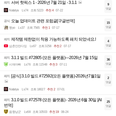
서버 핫픽스 1 - 2026년 7월 21일 - 3.1.1
패치
9
댓글
Natalya
Lv.74
조회 5223
추천 4
07-22
오늘 업데이트 관련 포럼글[구글번역]
공식
15
댓글
짱yo
Lv.37
조회 7565
추천 1
07-17
제작템 제한없이 착용 가능하도록 패치 되었네요.!
패치
4
댓글
삼촌안잔다잉
Lv.67
조회 3258
추천 2
07-17
3.1.1 빌드 #72805 (모든 플랫폼)—2026년 7월 15일
패치
36
댓글
시애아빠
Lv.76
조회 11548
추천 3
07-11
[공식] 3.1.0 빌드 #72592(모든 플랫폼)-2026년7월1일
패치
2
댓글
Natalya
Lv.74
조회 18027
추천 2
07-01
3.1.0 빌드 #72578 (모든 플랫폼) - 2026년 6월 30일 [AI
패치
25
번역]
댓글
음향낭군
Lv.68
조회 10503
추천 19
06-24