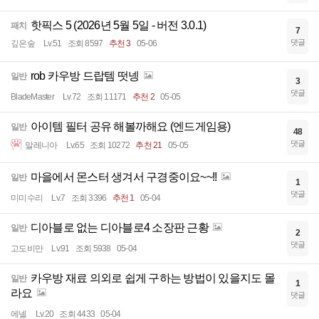
핫픽스 5 (2026년 5월 5일 - 버전 3.0.1)
패치
7
댓글
깊은숲
Lv.51
조회 8597
추천 3
05-06
rob 카우방 드랍템 떳넹
일반
3
댓글
BladeMaster
Lv.72
조회 11171
추천 2
05-05
아이템 필터 공유 해볼까해요 (엔드게임용)
일반
48
댓글
말레니아
Lv.65
조회 10272
추천 21
05-05
마을에서 몬스터 생겨서 구경중이요~~!!
일반
1
댓글
미미수리
Lv.7
조회 3396
추천 1
05-04
디아블로 없는 디아블로4 소장판 근황
일반
2
댓글
고도비만
Lv.91
조회 5938
05-04
카우방 재료 의외로 쉽게 구하는 방법이 있을지도 몰
일반
1
라요
댓글
에넬
Lv.20
조회 4433
05-04