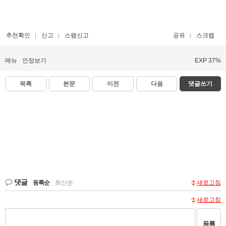
추천확인
신고
스팸신고
공유
스크랩
메뉴
인장보기
EXP 37%
목록
본문
이전
다음
댓글쓰기
댓글
등록순
|
최신순
새로고침
새로고침
등록