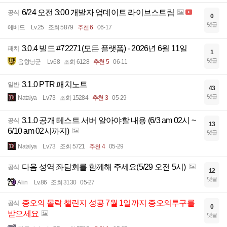
6/24 오전 3:00 개발자 업데이트 라이브스트림
공식
0
댓글
에베드
Lv.25
조회 5879
추천 6
06-17
3.0.4 빌드 #72271(모든 플랫폼) - 2026년 6월 11일
패치
1
댓글
음향낭군
Lv.68
조회 6128
추천 5
06-11
3.1.0 PTR 패치노트
일반
43
댓글
Natalya
Lv.73
조회 15284
추천 3
05-29
3.1.0 공개 테스트 서버 알아야할 내용 (6/3 am 02시 ~
공식
13
6/10 am 02시까지)
댓글
Natalya
Lv.73
조회 5721
추천 4
05-29
다음 성역 좌담회를 함께해 주세요(5/29 오전 5시)
공식
12
댓글
Aliin
Lv.86
조회 3130
05-27
증오의 몰락 챌린지 성공 7월 1일까지 증오의투구를
공식
0
받으세요
댓글