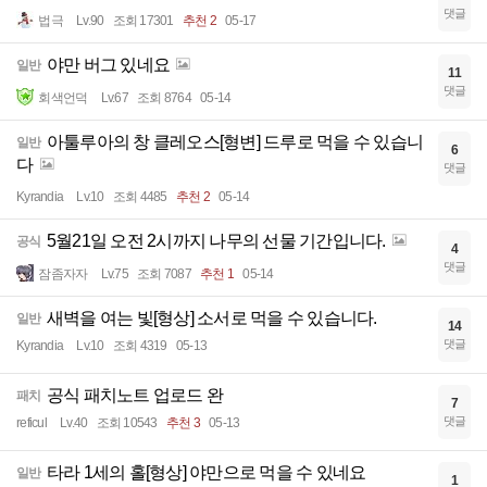
댓글
법극
Lv.90
조회 17301
추천 2
05-17
야만 버그 있네요
일반
11
댓글
회색언덕
Lv.67
조회 8764
05-14
아툴루아의 창 클레오스[형변] 드루로 먹을 수 있습니
일반
6
다
댓글
Kyrandia
Lv.10
조회 4485
추천 2
05-14
5월21일 오전 2시까지 나무의 선물 기간입니다.
공식
4
댓글
잠좀자자
Lv.75
조회 7087
추천 1
05-14
새벽을 여는 빛[형상] 소서로 먹을 수 있습니다.
일반
14
댓글
Kyrandia
Lv.10
조회 4319
05-13
공식 패치노트 업로드 완
패치
7
댓글
reficul
Lv.40
조회 10543
추천 3
05-13
타라 1세의 홀[형상] 야만으로 먹을 수 있네요
일반
1