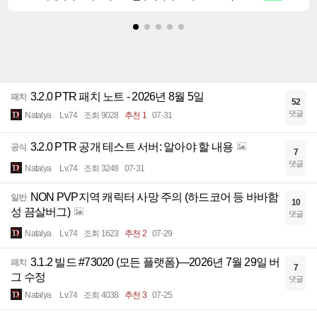
3.2.0 PTR 패치 노트 - 2026년 8월 5일
패치
52
댓글
Natalya
Lv.74
조회 9028
추천 1
07-31
3.2.0 PTR 공개 테스트 서버: 알아야 할 내용
공식
7
댓글
Natalya
Lv.74
조회 3248
07-31
NON PVP지역 캐릭터 사망 주의 (하드코어 등 바바함
일반
10
성 끔살버그)
댓글
Natalya
Lv.74
조회 1623
추천 2
07-29
3.1.2 빌드 #73020 (모든 플랫폼)—2026년 7월 29일 버
패치
7
그 수정
댓글
Natalya
Lv.74
조회 4038
추천 3
07-25