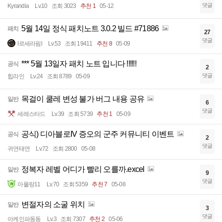
댓글
Kyrandia
Lv.10
조회 3023
추천 1
05-12
5월 14일 정식 패치노트 3.0.2 빌드 #71886
패치
27
댓글
I르세라핌l
Lv.53
조회 19411
추천 8
05-09
*** 5월 13일자 패치 노트 입니다 !!!!!!
공식
2
댓글
힙라인
Lv.24
조회 8789
05-09
목걸이 쿨레 변성 불가 버그 내용 공유
일반
6
댓글
세레스타드
Lv.39
조회 5739
추천 1
05-09
공식) 디아블로IV 증오의 군주 커뮤니티 이벤트
공식
2
댓글
귀연태연
Lv.72
조회 2800
05-08
정복자 레벨 어디가 빨리 오를까.excel
일반
9
댓글
아몰랑11
Lv.70
조회 5359
추천 7
05-08
변절자의 소굴 위치
일반
3
댓글
아케인파동동
Lv.3
조회 7307
추천 2
05-06