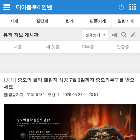
디아블로4
인벤
자게
질답게
팁게
단품거래
일반거래
유저 정보 게시판
전체보기
공
검
글
지
색
내글
내 댓글
10추글
인증글
on/off
쓰
기
[공식]
증오의 몰락 챌린지 성공 7월 1일까지 증오의투구를 받으
세요
잠좀자자
조회:
5734
추천:
1
2026-05-27 04:23:51