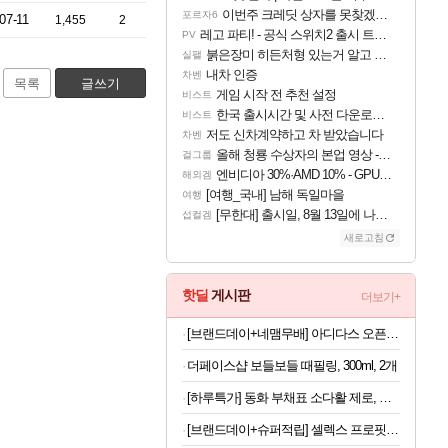
이번주 크레딧 상자를 못찾겠어요
포르자6
07-11
1,455
2
레고 파티! - 공식 스위치2 출시 트레일러
PV
붉은장미 히든처형 있는거 알고 있었음?
실팰
내차 인증
차벤
목록
글쓰기
게임 시작 전 추천 설정
비스트
한국 출시시간 및 사전 다운로드 진행 - 비스트 오브 리인카네이션
비스트
저도 신차계약하고 차 받았습니다
차벤
올해 청룡 수상자의 본업 영상 - 스테이씨 윤
걸그룹
엔비디아 30%·AMD 10% - GPU 공급가 인상 보도
해외겜
[여행_국내] 남해 독일마을
여행
[무한대] 출시일, 8월 13일에 나오나
섭컬겜
새로고침
핫딜
게시판
더보기+
[브랜드데이+네맴무배] 아디다스 오픈백 트레이닝 헬스 장갑 통기성 더블스트랩 운동 턱걸이 풀업 웨이트 크로스핏
더페이스샵 보들보들 때필링, 300ml, 2개
[하루특가] 동화 부채표 소다활 제로, 매실맛, 500ml, 24개
[브랜드데이+슈퍼적립] 셀렉스 프로핏 Sports 드링크 와일드 초코, 350ml, 20개 [원산지:상세설명에 표시]