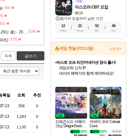
모집
아스오라 CBT 모집
[65]
공유
H
08.19
16]
H
참가자 모집까지 남은 기간
[51]
H
12
22
52
47
Days
Hours
Min
Sec
[234]
시즌10 까마귀 동료드루 최종세팅 공유 (129단 클) - 2025.10.28 최종수정
H
[173]
0초)
H
게임 핫딜 (PC/스팀)
스토어+
목록
글쓰기
비스트 오브 리인카네이션 정식 출시!
게임프릭 신작 IP
네이버 혜택가와 함께 예약하세요!
드래곤소드: 어웨이크닝 입점!
문명 7 특별 할인!
귀무자: 검의 길 예약 판매 중!
커세어 코브 출시 기념 할인!
더 렐릭 퍼스트 가디언 정식 출시
베데스다 40주년 기념 할인 중!
마블 투혼 파이팅 소울즈 예약 판매 중!
캡콤 프렌차이즈 할인 진행 중!
캡콤 일부 상품 상시 할인
스타워즈 은하계 레이서
로블록스 기프트 카드 공식 입점
스팀으로 만나는 드래곤소드!
조선&고려 DLC 출시 예정
10% 할인과
해적'섬'을 발전시키자!
설화x하드코어 액션!
베데스다의 명작들을
마블 히어로 총 출동&화려한 격투!
몬헌, 바하 등 인기 IP를
몬헌 와일즈 & 드래곤즈 도그마2
인벤게임즈에서 10% 추가 적립
Robux를 가장 안전하고
네이버혜택과 함께 만나보세요!
50%할인&추가 적립까지!
이니&베니 혜택까지!
할인&네이버혜택으로 만나보세요!
네이버페이 혜택과 만나보세요!
40주년 프로모션으로 만나보세요!
네이버 포인트 혜택까지!
할인가에 만나보세요!
일부 에디션 상시 할인!
혜택으로 예약 판매 중
편안하게 충전하세요
등록일
조회
추천
07-13
358
0
07-13
1,283
0
드래곤소드 어웨이
커세어 코브 Corsair
크닝 DragonSword A
Cove
07-13
1,135
0
wakening
10%
10%
39,900