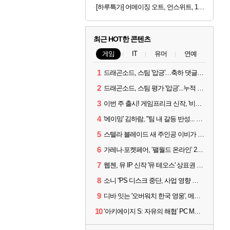
[하루특가] 어메이징 오트, 언스위트, 190ml, 24개
최근 HOT한 콘텐츠
게임
IT
유머
연예
1
드래곤소드, 스팀 '압긍'…축하 댓글 달고 게임 코드 받자!
2
드래곤소드, 스팀 평가 '압긍'...누적 판매량 20만장 돌파
3
이번 주 출시! 게임프리크 신작, '비스트 오브 리인카네이션'
4
'에이밍' 김하람, "팀 내 갈등 반성... 끝까지 뛰고 싶었다"
5
스텔라 블레이드 새 주인공 이비가 부릅니다, 'Wanna be in LOVE' 뮤비 공개
6
가레나·포켓페어, ‘팰월드 온라인’ 2026년 출시 예고
7
웹젠, 뮤 IP 신작 '뮤 테오스' 상표권 출원
8
소니 “PS 디스크 중단, 사업 영향 없다”
9
디바 잇는 '오버워치 한국 영웅', 메카 파일럿 디몬 나온다
10
‘아키에이지 S: 자유의 해협’ PC MMORPG로 개발한다