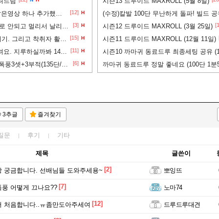
려드림
시즌13 드루이드 MAXROLL (5월 8일)
[12]
4/2셋 나락 147단 입니다. 짧은영상 하나 추가했습니다.
H
(수정)칼발 100단 무난하게 돌파! 빌드 
[3]
[
드루 칼발 입니다 돼 근접딜로 안되고 멀리서 날리는지 모르겠어여 ㅜㅜ
H
시즌12 드루이드 MAXROLL (3월 25일)
[15]
나락 미세 팁과 4/2셋 딜올리기. 그리고 착취자 활용법
H
시즌11 드루이드 MAXROLL (12월 11일)
[11]
오랜만에 나락영상 하나 올려요. 지루하실까봐 143단으로
H
[6]
폭풍 5셋+푸른서슬부적 vs 폭풍3셋+3부적(135단/ssf)
H
까마귀 동료드루 정말 좋네요 (100단 1분5
3추글
즐겨찾기
질문
후기
기타
제목
글쓴이
[2]
 궁금합니다. 선배님들 도와주세용~
뽀잉뜨
[7]
풍 어떻게 끄나요??
노마74
[12]
서 처음합니다..ㅠ좀만도아주세여
드루드루대견