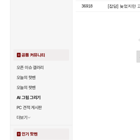
36918
[잡담]
늦었지만 고
공통 커뮤니티
오픈 이슈 갤러리
오늘의 핫벤
오늘의 팟벤
AI 그림 그리기
PC 견적 게시판
더보기
인기 팟벤