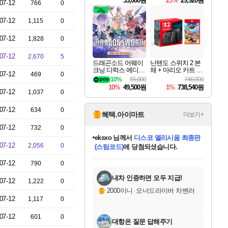
33,000원
25%
29,920원
07-12
766
0
07-12
1,115
0
07-12
1,828
0
07-12
2,670
5
드래곤소드 어웨이
닌텐도 스위치 2 본
크닝 디럭스 에디션
체 + 마리오 카트 월
07-12
469
0
DragonSword Awake
드
10%
55,000
746,000
ning Deluxe Edition
10%
49,500원
1%
738,540원
07-12
1,037
0
07-12
634
0
혜택.아이마트
더보기+
07-12
732
0
eksxo
님께서
디스코 엘리시움 최종판
07-12
2,056
0
(스팀코드)
에 당첨되셨습니다.
미오몬도
아기쿠키
칠부
설레임v
어느덧
동작그만
영웅97
우는무
유리별
나무아래쉼터
달빛아이
밍끼
해무
스태지
안드레아
어느날
꺽다리아조씨
농업코코
꾸링내
님께서
님께서
님께서
님께서
님께서
님께서
님께서
님께서
님께서
님께서
님께서
님께서
님께서
님께서
님께서
님께서
님께서
네이버페이 1만원
로블록스 기프트카드
엘든 링 밤의 통치자
님께서
님께서
엘든 링 밤의 통치자
네이버페이 1만원
로블록스 기프트카드
(본편포함) 데이브 더
네이버페이 1만원
로블록스 기프트카드
인투 더 브리치
로블록스 기프트카드
엘든 링 밤의 통치자
(본편포함) 데이브 더
(본편포함) 데이브 더
드래곤 퀘스트 XI S
파이어걸 핵 앤
몬스터 헌터 라이즈 +
로블록스
로블록스
07-12
790
0
디럭스 에디션 (스팀코드)
다이버 인 더 정글 번들 (스팀코드)
교환권
1만원권
디럭스 에디션 (스팀코드)
다이버 인 더 정글 번들 (스팀코드)
(스팀코드)
교환권
1만원권
기프트카드 1만 5천원권
지나간 시간을 찾아서 데피니티브
2만원권
디럭스 에디션 (스팀코드)
다이버 인 더 정글 번들 (스팀코드)
스플래시 레스큐 DX (스팀코드)
교환권
기프트카드 1만원권
선브레이크 (스팀코드)
8천원권
에 당첨되셨습니다.
에 당첨되셨습니다.
에 당첨되셨습니다.
에 당첨되셨습니다.
에 당첨되셨습니다.
를 교환.
를 교환.
에 당첨되셨습니다.
에
를 교환.
를 교환.
에
에
에
에
에
에
에
당첨되셨습니다.
당첨되셨습니다.
당첨되셨습니다.
당첨되셨습니다.
에디션 (스팀코드)
당첨되셨습니다.
당첨되셨습니다.
당첨되셨습니다.
당첨되셨습니다.
를 교환.
내차 인증하면 모두 지급!
07-12
1,222
0
2000이니
·
오너드라이버 차벤러
07-12
1,117
0
07-12
601
0
대항온 질문 답해주기