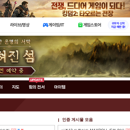
X
귀무자 신작
라이브/영상
게이밍/IT
게임스토어
지금 예판 중!
터
지도
힘의 전서
아이템
인증 게시물 모음
[22]
[20
N
H