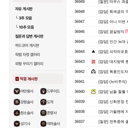
36949
[질문]
마우스 좌클
자유 게시판
36948
[잡담]
회색곰의 격
└
3추 모음
36947
[잡담]
아니 이번 
└
10추 모음
[5
36946
[잡담]
끔살방지
질문과 답변 게시판
36945
[잡담]
인간 늑대 
하드코어 게시판
36944
[잡담]
쇠약의포효
득템 자랑 갤러리
36943
[잡담]
대지방벽 룬
외형 꾸미기 갤러리
36942
[잡담]
폭풍인도자
직업 게시판
36941
[잡담]
(뉴비주의)
야만용사
드루이드
36940
[잡담]
님들 철월 
36939
[잡담]
신화문장 진
강령술사
도적
36938
[잡담]
가들렌에 자
원소술사
혼령사
36937
[질문]
전투중에 쿨
성기사
악마술사