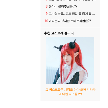
8
한아비 골라주실분..??
9
고수형님들.. 고르 장갑 둘 중에 뭘 써야할까요?
10
여러분의 15시즌 스타트직업은??
추천 코스프레 갤러리
그 비스크돌은 사랑을 한다 코마 키타가
와 마린 리즈큥 ver