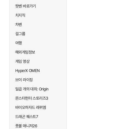
팟벤 바로가기
치지직
차벤
걸그룹
여행
해외게임정보
게임 영상
HyperX OMEN
브이 라이징
일곱 개의 대죄: Origin
몬스터헌터 스토리즈3
바이오하자드 레퀴엠
드래곤 퀘스트7
풋볼 매니저26