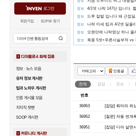
지금 드루이드 버그 대충알
정보
로그인
정보
정보
회원가입
ID/PW 찾기
정보
정보
정보
디아블로4 화제 집중
정보 · 뉴스 모음
인증글
유저 정보 게시판
전체
잡담
정보
팁과 노하우 게시판
번호
인증 게시물 모음
36953
[잡담]
퇴마의 위상
치지직 팟벤
36952
[질문]
자동 번개폭
SOOP 게시판
36951
[잡담]
디아 살면
커뮤니티 게시판