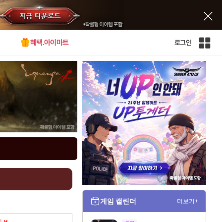
혜택.아이마트
로그인
인
벤
전
체
사
이
트
맵
게임 캘린더
더보기+
]
H