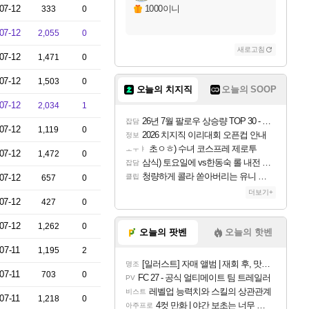
07-12
1000이니
333
0
07-12
2,055
0
새로고침
07-12
1,471
0
07-12
1,503
0
오늘의 치지직
오늘의 SOOP
07-12
2,034
1
26년 7월 팔로우 상승량 TOP 30 - 월간 치지직
잡담
07-12
1,119
0
2026 치지직 이리대회 오픈컵 안내
정보
초ㅇㅎ) 수녀 코스프레 제로투
ㅗㅜㅑ
07-12
1,472
0
삼식) 토요일에 vs한동숙 롤 내전 예정
잡담
청량하게 콜라 쏟아버리는 유니 ㅋㅋㅋ
07-12
클립
657
0
더보기+
07-12
427
0
07-12
1,262
0
오늘의 팟벤
오늘의 핫벤
07-11
1,195
2
[일러스트] 자매 앨범 | 재회 후, 맛집에서
명조
07-11
703
0
FC 27 - 공식 얼티메이트 팀 트레일러
PV
레벨업 능력치와 스킬의 상관관계
비스트
07-11
1,218
0
4컷 만화 | 야간 보초는 너무 힘들어
아주프로