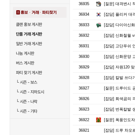
36935
[질문]
대격변시 적
홍보 · 거래 · 파티찾기
36934
[잡담]
플리커 대격
클랜 홍보 게시판
36933
[잡담]
다이아신화
단품 거래 게시판
36932
[잡담]
신화철월 v
일반 거래 게시판
36931
[잡담]
고단푸쉬 안
나눔 게시판
36930
[잡담]
신화문양 
버스 게시판
36929
[잡담]
자원120 
파티 찾기 게시판
36928
[잡담]
칼발 쓰다가
└
시즌 - 보스
36927
[질문]
드루이드 공
└
시즌 - 지하도시
36926
[잡담]
회색곰의 격
└
시즌 - 나락
36923
[잡담]
번폭칼발 생
└
시즌 - 기타
36922
[질문]
폭풍인도자 
36921
[잡담]
드루 차오르는 