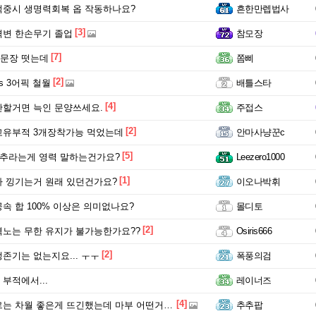
중시 생명력회복 옵 작동하나요?
흔한만렙법사
[3]
변 한손무기 졸업
참모장
[7]
문장 떳는데
쫌삐
[2]
s 3어픽 철월
배틀스타
[4]
할거면 늑인 문양쓰세요.
주접스
[2]
고유부적 3개장착가능 먹었는데
안마사냥꾼c
[5]
맞추라는게 영력 말하는건가요?
Leezero1000
[1]
 낑기는거 원래 있던건가요?
이오나박휘
속 합 100% 이상은 의미없나요?
몰디토
[2]
노는 무한 유지가 불가능한가요??
Osiris666
[2]
존기는 없는지요... ㅜㅜ
폭풍의검
부적에서...
레이너즈
[4]
차월 좋은게 뜨긴했는데 마부 어떤거해야할까요,.,?
추추팝