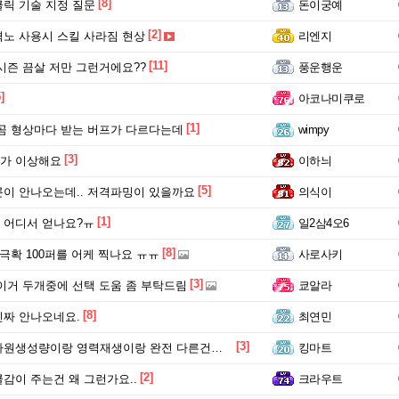
[8]
릭 기술 지정 질문
돈이궁예
[2]
노 사용시 스킬 사라짐 현상
리엔지
[11]
시즌 끔살 저만 그런거에요??
풍운행운
]
아코나미쿠로
[1]
곰 형상마다 받는 버프가 다르다는데
wimpy
[3]
가 이상해요
이하늬
[5]
이 안나오는데.. 저격파밍이 있을까요
의식이
[1]
 어디서 얻나요?ㅠ
일2삼4오6
[8]
 극확 100퍼를 어케 찍나요 ㅠㅠ
사로사키
[3]
이거 두개중에 선택 도움 좀 부탁드림
쿄알라
[8]
짜 안나오네요.
최연민
[3]
원생성량이랑 영력재생이랑 완전 다른건가요 ?
킹마트
[2]
감이 주는건 왜 그런가요..
크라우트