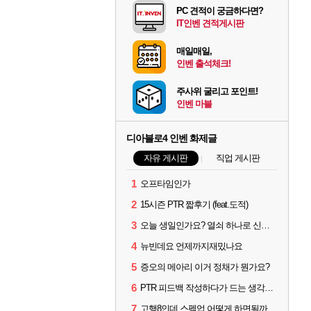
PC 견적이 궁금하다면?
IT인벤 견적게시판
매일매일,
인벤 출석체크!
주사위 굴리고 포인트!
인벤 마블
디아블로4 인벤 화제글
자유 게시판
직업 게시판
1
오프타임인가
2
15시즌 PTR 짧후기 (feat.도적)
3
오늘 생일인가요? 열쇠 하나로 신화문장 2개 겟했습니다.
4
뉴빈데요 언제까지재밌나요
5
증오의 메아리 이거 정채가 뭔가요?
6
PTR 피드백 작성하다가 드는 생각인데
7
고행8인데 스펙업 어떻게 하면될까요?