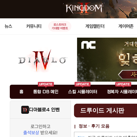
로스트아크
뉴스
커뮤니티
게임캘린더
게이머존
기대평 이벤트
홈
통합 DB 메인
스킬 시뮬레이터
정복자 시뮬레이
디아블로4 인벤
드루이드 게시판
정보 · 후기 모음
로그인하고
출석보상
받으세요!