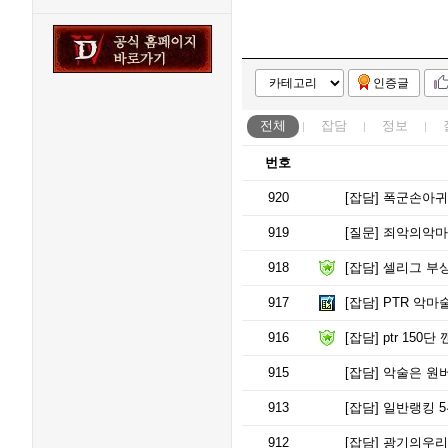
인증글
전체
잡담
정보
번호
920
[잡담]
폭군손아귀 
919
[질문]
죄악의악마+
918
[잡담]
셀리그 부상
917
[잡담]
PTR 악마술사
916
[잡담]
ptr 150
915
[잡담]
악술은 원버
913
[잡담]
일반랭킹 5
912
[잡담]
광기의우리 템