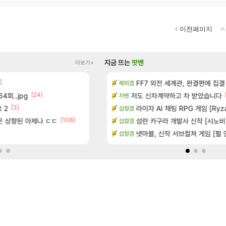
이전페이지
지금 뜨는
팟벤
더보기+
]
[13]
치노트 (8/5)
장비 올환 이후 약 7개월
FF7 외전 세계관, 완결편에 집결
검은사막
해외겜
[24]
[10
4회..jpg
장
챌린저#77777 저격했습니다!
저도 신차계약하고 차 받았습니다
메이플
차벤
[3]
[3]
[87]
 2
시는 분 계신가요
빵값 문의 후기
라이자 AI 채팅 RPG 게임 [RyzaCh
메이플
섭컬겜
[108]
[149]
좋은 상향된 아제나 ㄷㄷ
많은것 같습니다
8월 9일 썬데이 메이플
섬란 카구라 개발사 신작 [시노비 넥서
메이플
섭컬겜
[
 메인보드값 오르나
보상 공지 나온거 10추 하니 올리자
넷마블, 신작 서브컬쳐 게임 [펄 인 블루
로아
섭컬겜