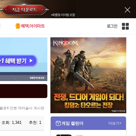
혜택.아이마트
로그인
인
벤
전
체
사
이
트
맵
블로4 인벤 악마술사 게시판
조회:
1,341
추천:
1
게임 캘린더
더보기+