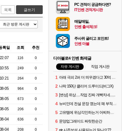
PC 견적이 궁금하다면?
목록
글쓰기
IT인벤 견적게시판
매일매일,
인벤 출석체크!
주사위 굴리고 포인트!
인벤 마블
등록일
조회
추천
22:07
116
0
디아블로4 인벤 화제글
자유 게시판
직업 게시판
10:55
249
0
1
아래 극피 2퍼 더 띄우겠다고 30억 쓴 사람입니다
10:21
264
0
2
나락 150단 클리어 드루이드(버그X)
08-05
964
0
3
[변성] 위상.....작업 진짜 개빡치네......
08-05
673
0
4
뉴비인데 전설 문장 꼈는데 왜 부적 3개밖에 못낌?
08-05
206
0
5
고유템에 위상각인하는거 어찌하는건가요?
08-04
636
0
6
문양업그레이드 짜릿한순간
08-04
208
0
7
ptr 시즌보석 사용되는거 맞나요??