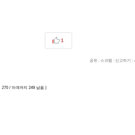
1
공유
스크랩
신고하기
270 / 마격까지 249 남음 )