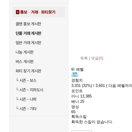
홍보 · 거래 · 파티찾기
클랜 홍보 게시판
단품 거래 게시판
일반 거래 게시판
나눔 게시판
목록
|
댓글(
0
)
버스 게시판
레벨
파티 찾기 게시판
경험치
└
시즌 - 보스
3,331
(32%)
/ 3,601
( 다음 레벨까지 
└
시즌 - 지하도시
포인트
이니
13,385
└
시즌 - 나락
베니
25
명성
└
시즌 - 기타
65
획득스킬
획득한 스킬이 없습니다.