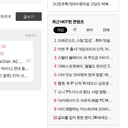
[시즌초특가]과수원직송 고당도 딱복 차돌복숭아, 1박스, 2kg
맨위로
글쓰기
최근 HOT한 콘텐츠
게임
IT
유머
연예
더보기+
1
드래곤소드, 스팀 '압긍'…축하 댓글 달고 게임 코드 받자!
[3]
[65]
부산 헌혈 먹튀 ㄷㄷ..
스위치2판 ‘몬헌 와일즈’, 30~40fps 목표 추
메이플
해외겜
2
이번 주 출시! 게임프리크 신작, '비스트 오브 리인카네이션'
5]
[6]
[13]
방금 일어난일
4컷 만화 | 야간 보초는 너무 힘들어
리니지M
아주프로
3
스텔라 블레이드 새 주인공 이비가 부릅니다, 'Wanna be in LOVE' 뮤비 공개
[1]
[1]
[209]
at: AI] 공개
신호등 2인 40%글 존나 긁히네 씨발
7년만에 가족여행을 다녀왔습니다.
메이플
여행
4
가레나·포켓페어, ‘팰월드 온라인’ 2026년 출시 예고
[82]
스] 연내 출시 예정
벨가르딘 맛본 시점 민심 췤
쿠를 먼저 보내서 기습하는 법
로아
비스트
5
디바 잇는 '오버워치 한국 영웅', 메카 파일럿 디몬 나온다
84]
[74]
] 티저 사이트 오픈
크로체 따왔습니다
비스트 오브 리인카네이션 정보/공략글 모음
로아
비스트
6
웹젠, 뮤 IP 신작 '뮤 테오스' 상표권 출원
7
소니 “PS 디스크 중단, 사업 영향 없다”
8
‘아키에이지 S: 자유의 해협’ PC MMORPG로 개발한다
9
미리 체험하는 '아스트라에 오라티오'...NC, 8/19부터 CBT 참가자 모집
10
갈피를 잡지 못한 젠지, DK에게도 0:2 패배