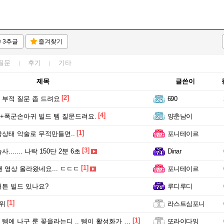
3추글
즐겨찾기
질문
후기
기타
제목
글쓴이
[2]
부적 질문 좀 드려요
690
[4]
폭군손아귀 빌드 템 질문드려요.
양춘남이
[1]
상태 악술로 무적만들면..
포니테이르
[3]
....... 나락 150단 2분 6초
Dinar
[1]
단 깬 영상 올라왔네요... ㄷㄷㄷ
포니테이르
튼 빌드 있나요?
루디루디
[1]
위
라스트심포니
[1]
에 나구 룬 꽂을라는디 .. 템이 활성화가 안되어여
또라이다잉