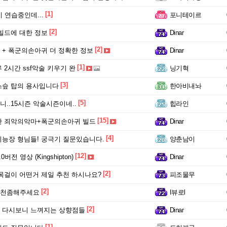
[1]
 연습중인데...
포니테이르
[2]
빌드에 대한 정보
Dinar
[2]
+ 폭군의손아귀 더 정확한 정보
Dinar
[1]
 2시간 ssf악술 키우기 완
닝기혁
[3]
스슾 탑의 용사입니다
한아비내놔
[5]
..15시즌 악술시즌이네..
힙라인
[15]
한 죄악의악마+폭군의손아귀 빌드
Dinar
[4]
능장 형님들! 궁극기 질문있습니다.
양춘남이
[12]
.0버전 영상 (Kingshipton)
Dinar
[2]
목걸이 어떤거 제일 추천 하시나요?
피조물무
[2]
 추천좀해주세요
I뷰로l
[2]
 다시보니 느껴지는 상향점들
Dinar
[1]