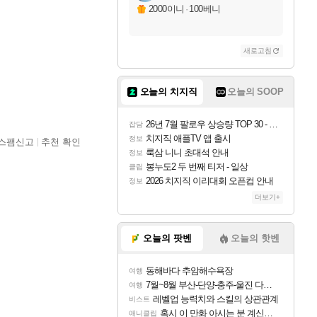
2000이니
·
100베니
새로고침
오늘의 치지직
오늘의 SOOP
26년 7월 팔로우 상승량 TOP 30 - 월간 치지직
잡담
치지직 애플TV 앱 출시
정보
스팸신고
추천 확인
룩삼 니니 초대석 안내
정보
봉누도2 두 번째 티저 - 일상
클립
2026 치지직 이리대회 오픈컵 안내
정보
더보기+
오늘의 팟벤
오늘의 핫벤
동해바다 추암해수욕장
여행
7월~8월 부산-단양-충주-울진 다녀왔어요~
여행
레벨업 능력치와 스킬의 상관관계
비스트
혹시 이 만화 아시는 분 계신가요
애니클립