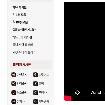
자유 게시판
└
3추 모음
└
10추 모음
질문과 답변 게시판
하드코어 게시판
득템 자랑 갤러리
외형 꾸미기 갤러리
직업 게시판
야만용사
드루이드
강령술사
도적
원소술사
혼령사
성기사
악마술사