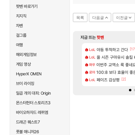
팟벤 바로가기
치지직
목록
다음글
이전글
차벤
걸그룹
지금 뜨는
핫벤
여행
[65]
[17
혈 먹튀 ㄷㄷ..
2판 ‘몬헌 와일즈’, 30~40fps 목표 추정
야동 투척하고 간다
리싱크드 1.06 패
LoL
리싱크드
해외게임정보
[13]
 일어난일
컷 만화 | 야간 보초는 너무 힘들어
올 시즌 구마유시 솔킬 6
동해바다 추암해수욕
LoL
여행
게임 영상
[1]
[209]
2인 40%글 존나 긁히네 씨발
에 가족여행을 다녀왔습니다.
이번주 교역소 룩 좋네요
혹시 이 만화 아
와우
애니클립
[82]
맛본 시점 민심 췤
 먼저 보내서 기습하는 법
100:8 보다 효율이 
국내에도 이쁜곳이 
로아
여행
HyperX OMEN
[74]
[2]
따왔습니다
트 오브 리인카네이션 정보/공략글 모음
페이즈 감상평
AI발 원가 압박,
LoL
해외겜
브이 라이징
일곱 개의 대죄: Origin
몬스터헌터 스토리즈3
바이오하자드 레퀴엠
드래곤 퀘스트7
풋볼 매니저26