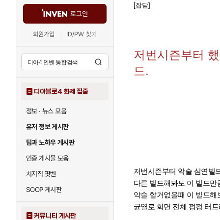
[잡담]
로그인
회원가입
ID/PW 찾기
저번시즌부터 했
드.
디아블로4 화제 집중
정보 · 뉴스 모음
유저 정보 게시판
팁과 노하우 게시판
인증 게시물 모음
저번시즌부터 악술 심연빌드
치지직 팟벤
다른 빌드해봐도 이 빌드만큼
SOOP 게시판
악술 할거없을때 이 빌드해
균열로 화면 전체 펑펑 터트
커뮤니티 게시판