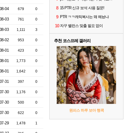
8
15 PTR 신규 보석 사용 질문!
08-04
679
0
9
PTR ㅋㅋ캐릭복사는 왜 해놨냐
08-03
761
0
10
자꾸 밸런스 맞출 필요 없이
08-03
1,111
3
08-02
953
0
추천 코스프레 갤러리
08-01
423
0
08-01
1,773
0
08-01
1,642
0
07-31
397
0
07-30
1,176
0
07-30
500
0
원피스 하루 보아 행콕
07-30
622
0
07-29
1,478
1