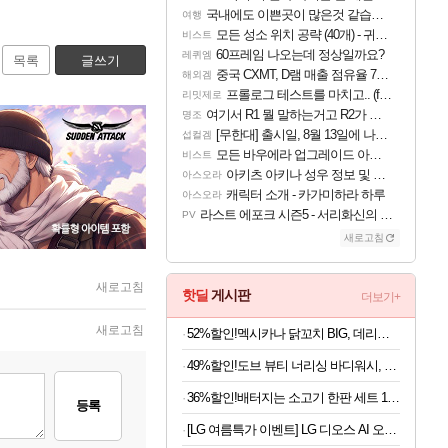
국내에도 이쁜곳이 많은것 같습니다
여행
모든 성소 위치 공략 (40개) - 귀환한 영혼 도전과제
비스트
60프레임 나오는데 정상일까요?
레퀴엠
목록
글쓰기
중국 CXMT, D램 매출 점유율 7%…글로벌 4위로 부상
해외겜
프롤로그 테스트를 마치고.. (feat. 리아)
리밋제로
여기서 R1 뭘 말하는거고 R2가 뭘말하는걸까요?
명조
[무한대] 출시일, 8월 13일에 나오나
섭컬겜
모든 바우에라 업그레이드 아이템 획득 위치 공략 (89개)
비스트
아키츠 아키나 성우 정보 및 주요 필모
아스오라
캐릭터 소개 - 카가미하라 하루
아스오라
라스트 에포크 시즌5 - 서리화신의 분노 티저
PV
새로고침
새로고침
핫딜
게시판
더보기+
새로고침
52%할인!멕시카나 닭꼬치 BIG, 데리야끼, 400g, 1봉 + 매콤숯불, 450g, 1봉
49%할인!도브 뷰티 너리싱 바디워시, 1L, 2개
36%할인!배터지는 소고기 한판 세트 1.2kg, 1세트
등록
[LG 여름특가 이벤트] LG 디오스 AI 오브제컬렉션 양문형 매직스페이스 2도어 냉장고