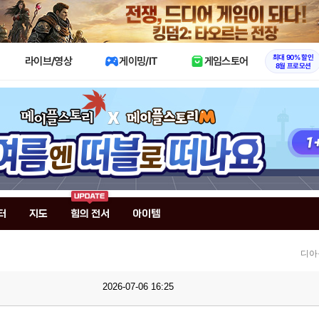
X
최대 90% 할인
라이브/영상
게이밍/IT
게임스토어
8월 프로모션
터
지도
힘의 전서
아이템
디아
2026-07-06 16:25