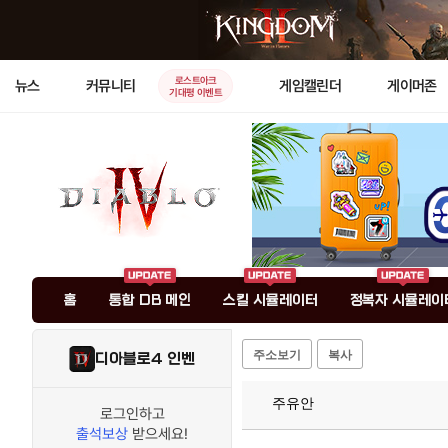
로스트아크
뉴스
커뮤니티
게임캘린더
게이머존
기대평 이벤트
홈
통합 DB 메인
스킬 시뮬레이터
정복자 시뮬레이
주소보기
복사
디아블로4 인벤
주유안
로그인하고
출석보상
받으세요!