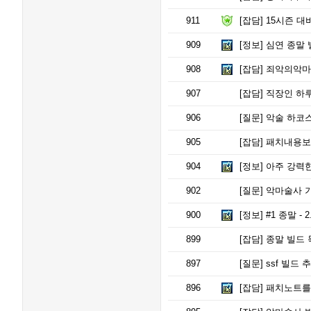
911
[잡담]
15시즌 대비
909
[정보]
심연 종말 
908
[잡담]
죄악의악마 
907
[잡담]
직장인 하루
906
[질문]
악술 하코
905
[잡담]
패치내용보니
904
[정보]
아주 강력
902
[질문]
악마술사 기
900
[정보]
#1 종말 - 2
899
[잡담]
종말 빌드 
897
[질문]
ssf 빌드
896
[잡담]
패치노트를