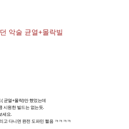
던 악술 균열+몰락빌
( 균열+몰락)만 했었는데
 시원한 빌드는 없는듯.
보세요.
리고 다니면 완전 도파민 쩔음 ㅋㅋㅋㅋ