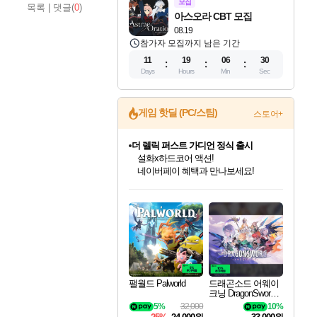
모집
목록
|
댓글(
0
)
아스오라 CBT 모집
08.19
참가자 모집까지 남은 기간
11
19
06
29
Days
Hours
Min
Sec
게임 핫딜 (PC/스팀)
스토어+
더 렐릭 퍼스트 가디언 정식 출시
설화x하드코어 액션!
네이버페이 혜택과 만나보세요!
인벤게임즈 8월 특별 할인!
드래곤소드: 어웨이크닝 입점!
문명 7 특별 할인!
마블 투혼 파이팅 소울즈 정식출시!
귀무자: 검의 길 예약 판매 중!
비스트 오브 리인카네이션 정식 출시!
커세어 코브 출시 기념 할인!
베데스다 40주년 기념 할인 중!
캡콤 프렌차이즈 할인 진행 중!
캡콤 일부 상품 상시 할인
스타워즈 은하계 레이서
로블록스 기프트 카드 공식 입점
인기 퍼블리셔 모음!
스팀으로 만나는 드래곤소드!
조선&고려 DLC 출시 예정
마블 히어로 총 출동&화려한 격투!
10% 할인과
게임프릭 신작 IP
해적'섬'을 발전시키자!
베데스다의 명작들을
몬헌, 바하 등 인기 IP를
몬헌 와일즈 & 드래곤즈 도그마2
인벤게임즈에서 10% 추가 적립
Robux를 가장 안전하고
최대 90% 할인가를 만나보세요!
네이버혜택과 함께 만나보세요!
50%할인&추가 적립까지!
네이버 포인트 혜택까지!
이니&베니 혜택까지!
네이버 혜택가와 함께 예약하세요!
할인&네이버혜택으로 만나보세요!
40주년 프로모션으로 만나보세요!
할인가에 만나보세요!
일부 에디션 상시 할인!
혜택으로 예약 판매 중
편안하게 충전하세요
팰월드 Palworld
드래곤소드 어웨이
크닝 DragonSword A
wakening
5%
32,000
10%