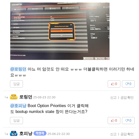
@로링던
아뇨 머 암것도 안 떠요 ㅠㅠㅠ 더블클릭하면 이러기만 하네
요ㅠㅠㅠ
답글
0
0
로링던
25-06-23 22:30
신고
|
공감 확인
@호피냥
Boot Option Priorities 이거 클릭해
도 bootup numlock state 창이 뜬다는거죠?
답글
0
0
호피냥
25-06-23 22:30
신고
|
공감 확인