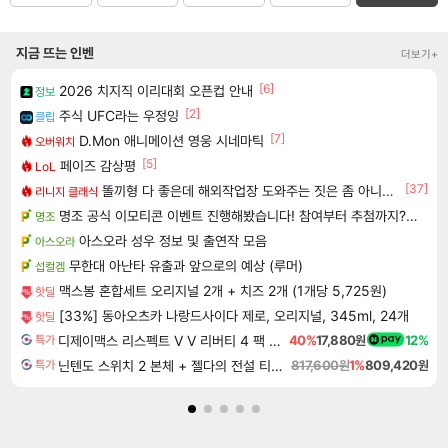
지금 뜨는 인벤
더보기+
[6]
2026 치지직 이리대회 오픈컵 안내
정보
[2]
주식 UFC라는 우정잉
클립
[7]
D.Mon 애니메이션 영웅 시네마틱
오버워치
[5]
페이즈 감상평
LoL
[37]
똘끼형 다 좋은데 해외작업장 도와주는 짓은 좀 아니지않냐?
리니지 클래식
명조 공식 이모티콘 이벤트 진행해봤습니다! 참여부터 추첨까지????
명조
아스오라 성우 정보 및 출연작 모음
아스오라
무한대 아난타 유출과 앞으로의 예상 (루머)
섭컬겜
맥스봉 혼합세트 오리지널 2개 + 치즈 2개 (1개당 5,725원)
핫딜
[33%] 동아오츠카 나랑드사이다 제로, 오리지널, 345ml, 24개
핫딜
디제이맥스 리스펙트 V V 리버티 4 팩 DJMAX RESPECT V V Liberty 4 Pack DLC
40%
17,880원
12%
특가
닌텐도 스위치 2 본체 + 젤다의 전설 티어스 오브 더 킹덤 닌텐도 스위치 2 에디션 + 젤다의 전설 브레스 오브 더 와일드 닌텐도 스위치 2 에디션 번들
817,600원
1%
809,420원
특가