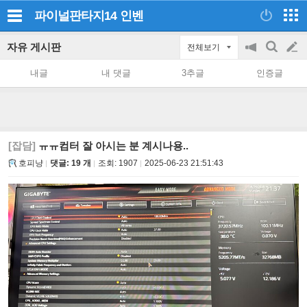
파이널판타지14
인벤
자유 게시판
전체보기
공
검
글
지
색
내글
내 댓글
3추글
인증글
on/off
쓰
기
[잡담]
ㅠㅠ컴터 잘 아시는 분 계시나용..
호피냥
댓글: 19 개
조회:
1907
2025-06-23 21:51:43