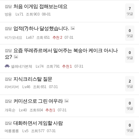
처음 이게임 접해보는데요
잡담
7
댓글
방용
Lv.71
조회 903
08-01
업적(?) 하나 달성했습니다.
잡담
0
댓글
비가오네요
Lv.67
조회 651
추천 2
07-31
요즘 뚜레쥬르에서 밀어주는 복숭아 케이크 아시나
잡담
0
요?
댓글
셀레네가본체
Lv.74
조회 791
추천 1
07-31
지식크리스탈 질문
잡담
2
댓글
리버리버
Lv.46
조회 651
07-31
커미션으로 그린 여우라
잡담
0
댓글
개죽순
Lv.40
조회 604
추천 1
07-31
대화하면서 게임할 사람
잡담
0
댓글
메롱롱롱
Lv.5
조회 577
07-31