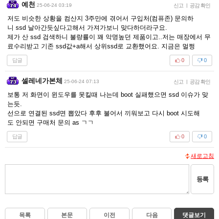
예천
25-06-24 03:19
신고
|
공감 확인
저도 비슷한 상황을 컴산지 3주만에 겪어서 구입처(컴퓨존) 문의하
니 ssd 날아간듯싶다고해서 가져가보니 맞다하더라구요.
제가 산 ssd 검색하니 불량률이 꽤 악명높던 제품이고..저는 매장에서 무
료수리받고 기존 ssd값+a해서 상위ssd로 교환했어요. 지금은 멀쩡
답글
0
0
셀레네가본체
25-06-24 07:13
신고
|
공감 확인
보통 저 화면이 윈도우를 못킬때 나는데 boot 실패했으면 ssd 이슈가 맞
는듯.
선으로 연결된 ssd면 뽑았다 후후 불어서 끼워보고 다시 boot 시도해
도 안되면 구매처 문의 as ㄱㄱ
답글
0
0
새로고침
등록
목록
본문
이전
다음
댓글보기