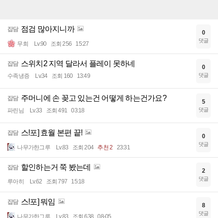
점검 많아지니까
잡담
0
댓글
무희
Lv.90
조회 256
15:27
스위치2 지역 달라서 플레이 못하네
잡담
0
댓글
수족냉증
Lv.34
조회 160
13:49
주머니에 손 꽂고 있는건 어떻게 하는건가요?
잡담
5
댓글
파린님
Lv.33
조회 491
03:18
스!포] 효월 본편 끝!
잡담
0
댓글
나무가한그루
Lv.83
조회 204
추천 2
23:31
할인하는거 쭉 봤는데
잡담
2
댓글
루아히
Lv.62
조회 797
15:18
스!포] 뭐임
잡담
8
댓글
나무가한그루
Lv.83
조회 638
08-05