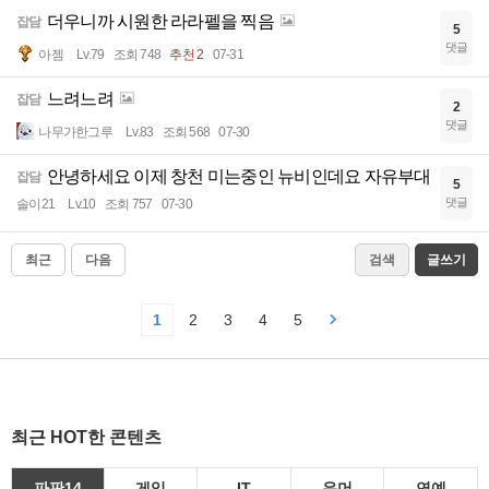
더우니까 시원한 라라펠을 찍음
잡담
5
댓글
아젬
Lv.79
조회 748
추천 2
07-31
느려느려
잡담
2
댓글
나무가한그루
Lv.83
조회 568
07-30
안녕하세요 이제 창천 미는중인 뉴비인데요 자유부대
잡담
5
댓글
솔이21
Lv.10
조회 757
07-30
최근
다음
검색
글쓰기
1
2
3
4
5
최근 HOT한 콘텐츠
파판14
게임
IT
유머
연예