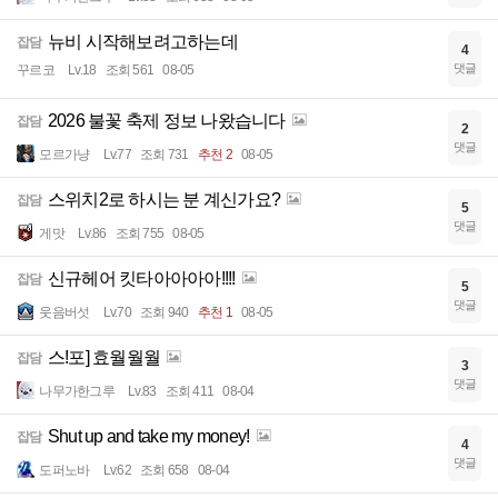
뉴비 시작해보려고하는데
잡담
4
댓글
꾸르코
Lv.18
조회 561
08-05
2026 불꽃 축제 정보 나왔습니다
잡담
2
댓글
모르가냥
Lv.77
조회 731
추천 2
08-05
스위치2로 하시는 분 계신가요?
잡담
5
댓글
게맛
Lv.86
조회 755
08-05
신규헤어 킷타아아아아!!!!
잡담
5
댓글
웃음버섯
Lv.70
조회 940
추천 1
08-05
스!포] 효월월월
잡담
3
댓글
나무가한그루
Lv.83
조회 411
08-04
Shut up and take my money!
잡담
4
댓글
도퍼노바
Lv.62
조회 658
08-04