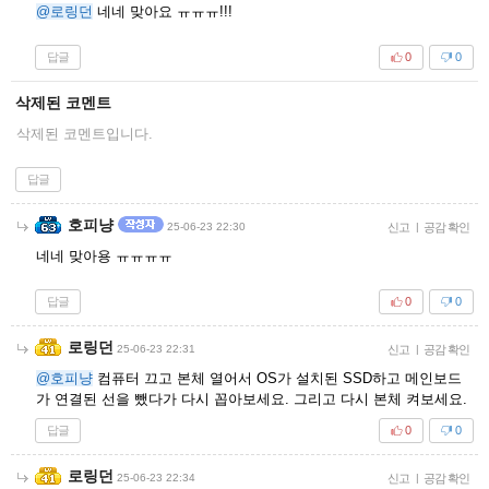
@로링던
네네 맞아요 ㅠㅠㅠ!!!
답글
0
0
삭제된 코멘트
삭제된 코멘트입니다.
답글
호피냥
25-06-23 22:30
신고
|
공감 확인
네네 맞아용 ㅠㅠㅠㅠ
답글
0
0
로링던
25-06-23 22:31
신고
|
공감 확인
@호피냥
컴퓨터 끄고 본체 열어서 OS가 설치된 SSD하고 메인보드
가 연결된 선을 뺐다가 다시 꼽아보세요. 그리고 다시 본체 켜보세요.
답글
0
0
로링던
25-06-23 22:34
신고
|
공감 확인