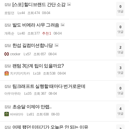
[스포] 힐디브랜드 간단 소감
잡담
0
댓글
로링던
Lv.44
조회 474
08-04
발도 비에라 사무 그려씀
잡담
0
댓글
개죽순
Lv.40
조회 377
추천 1
08-04
한섭 길컴미션합니당
잡담
2
댓글
crocker
Lv.57
조회 657
08-04
팬텀 3단계 팁이 있을까요?
잡담
3
댓글
치키치키차카
Lv.18
조회 538
08-04
팀크래프트 실행할 때마다 번거로운데
잡담
0
댓글
아우아우라
Lv.35
조회 367
08-04
초승달 이제야 만랩..
잡담
4
댓글
바바리아
Lv.81
조회 638
08-03
어제 됐던 미터기가 오늘은 안 되는 이유
잡담