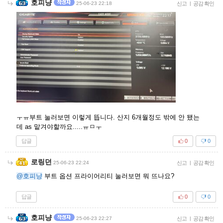
호피냥
25-06-23 22:18
신고
|
공감 확인
ㅜㅠ부트 눌러보면 이렇게 뜹니다. 산지 6개월정도 밖에 안 됐는
데 as 맡겨야할까요.....ㅠㅁㅜ
답글
0
0
로링던
25-06-23 22:24
신고
|
공감 확인
@호피냥
부트 옵션 프라이어리티 눌러보면 뭐 뜨나요?
답글
0
0
호피냥
25-06-23 22:27
신고
|
공감 확인