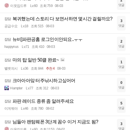
2
댓글
이웃집드루
Lv.60
조회 759
08-03
복귀했는데 스토리 다 보면서하면 몇시간 걸릴까요?
잡담
3
댓글
공급수요
Lv.18
조회 515
08-03
뉴비]파판공홈 로그인이안되요..ㅜㅜ
잡담
2
댓글
happynus
Lv.71
조회 410
08-03
마의 탑 일반 50클 완료~
잡담
1
댓글
벨벳의시
Lv.36
조회 844
추천 4
08-03
크아아아앜 터주낚시하고싶어어
잡담
0
댓글
Hampter
Lv.77
조회 312
08-03
파판 레이드 종류 좀 알려주세요
잡담
5
댓글
이게뭐야
Lv.46
조회 780
08-02
님들아 팬텀웨폰 3단계 꼼수 이거 지금도 됨?
잡담
3
댓글
이웃집드루
Lv.60
조회 1153
08-02