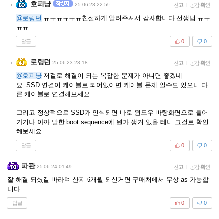
호피냥
25-06-23 22:59
신고
|
공감 확인
@로링던
ㅠㅠㅠㅠㅠㅠ친절하게 알려주셔서 감사합니다 선생님 ㅠㅠ
ㅠㅠ
답글
0
0
로링던
25-06-23 23:18
신고
|
공감 확인
@호피냥
저걸로 해결이 되는 복잡한 문제가 아니면 좋겠네
요. SSD 연결이 케이블로 되어있이면 케이블 문제 일수도 있으니 다
른 케이블로 연결해보세요.
그리고 정상적으로 SSD가 인식되면 바로 윈도우 바탕화면으로 들어
가거나 아까 말한 boot sequence에 뭔가 생겨 있을 테니 그걸로 확인
해보세요.
답글
0
0
파판
25-06-24 01:49
신고
|
공감 확인
잘 해결 되셨길 바라며 산지 6개월 되신거면 구매처에서 무상 as 가능합
니다
답글
0
0