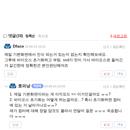
댓글
(19)
등록순
|
최신순
새로고침
Dface
25-06-23 22:01
신고
|
공감 확인
제일 기본화면에서 인식 되는거 있는지 없는지 확인해보세요.
그후에 바이오스 초기화하고 부팅. ssd가 맛이 가서 바이오스로 들어긴
거 같긴한데 정확한건 본인판단해야죠
답글
0
0
호피냥
25-06-23 22:05
신고
|
공감 확인
1. 제일 기본화면이라는 게 이지모드 << 이거인걸까요 ㅠㅠ?
2. 바이오스 초기화는 어떻게 하는걸까요...? 혹시 초기화하면 컴터
에 있는 거 날아가나요ㅠㅠ?
제가 컴터에 대해 정말 암것도 몰라서 연달아 질문 ㅠㅠㅠ 죄송합니
다 ㅠㅠㅠ
답글
0
0