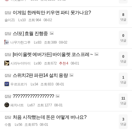
이게임 한캐릭만 키우면 파티 못가나요?
잡담
8
댓글
솔이21
Lv.10
조회 964
08-02
스!포] 효월 진행중
잡담
0
댓글
나무가한그루
Lv.83
조회 389
08-02
[바이올렛 에버가든] 바이올렛 코스프레 ~
잡담
0
댓글
시라누이마이
Lv.80
조회 672
추천 4
08-01
스위치2판 파판14 설치 용량
잡담
1
댓글
우르프르가
Lv.34
조회 833
08-01
?????????????????
잡담
11
댓글
패치너트
Lv.67
조회 1277
08-01
처음 시작했는데 돈은 어떻게 버나요?
잡담
3
댓글
수훤
Lv.56
조회 875
08-01