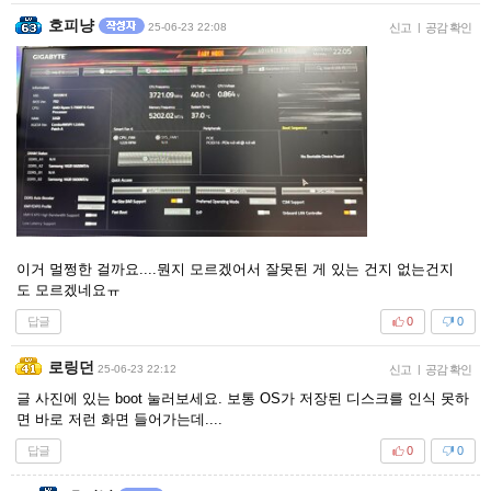
호피냥
25-06-23 22:08
신고
|
공감 확인
이거 멀쩡한 걸까요....뭔지 모르겠어서 잘못된 게 있는 건지 없는건지
도 모르겠네요ㅠ
답글
0
0
로링던
25-06-23 22:12
신고
|
공감 확인
글 사진에 있는 boot 눌러보세요. 보통 OS가 저장된 디스크를 인식 못하
면 바로 저런 화면 들어가는데....
답글
0
0