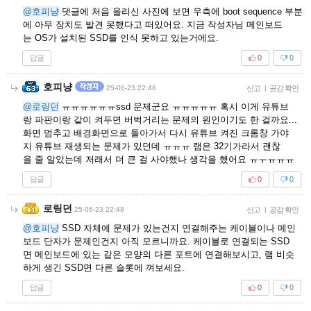
@호피냥
댓글에 처음 올리신 사진에 보면 우측에 boot sequence 부분
에 아무 장치도 발견 못했다고 떠있어요. 지금 작성자님 메인보드
는 OS가 설치된 SSD를 인식 못하고 있는거에요.
답글
0
0
호피냥
25-06-23 22:46
신고
|
공감 확인
@로링던
ㅠㅠㅠㅠㅠㅠssd 문제군요 ㅠㅠㅠㅠㅠ 혹시 이게 유튜브
랑 파판이랑 같이 켜두면 버벅거리는 문제의 원인이기도 한 걸까요...
화면 멈추고 배경화면으로 돌아가서 다시 유튜브 켜진 크롬창 가야
지 유튜브 재생되는 문제가 있던데 ㅠㅠㅠ 램은 32기가라서 괜찮
을 줄 알았는데 저래서 더 큰 걸 사야했나 생각을 했어요 ㅠㅜㅠㅠㅠ
답글
0
0
로링던
25-06-23 22:48
신고
|
공감 확인
@호피냥
SSD 자체에 문제가 있는건지 연결해주는 케이블이나 메인
보드 단자가 문제인건지 아직 모르니까요. 케이블로 연결되는 SSD
면 메인보드에 있는 같은 모양의 다른 포트에 연결해보시고, 램 비슷
하게 생긴 SSD면 다른 슬롯에 껴보세요.
답글
0
0