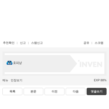
추천확인
신고
스팸신고
공유
스크랩
호피냥
메뉴
인장보기
EXP 88%
목록
본문
이전
다음
댓글쓰기