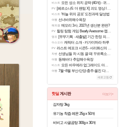
모든 성소 위치 공략 (40개) - 귀환한 영혼 도전과제
비스트
[페르소나5: 더 팬텀 X] 괴도 영상 l 타카마키 안·댄싱 스타
PV
'하늘 위의 공포' 도전과제 달성법
비스트
선녀바위해수욕장
여행
메모리 3사, 2027년 생산분 완판?
해외겜
힐링 탐험 게임 Bearly Awesome 챕터 1 트레일러
PV
[무무기획 · 새출발] 기간 한정 의뢰 이벤트
명조
캐릭터 소개 - 카가미하라 하루
아스오라
라스트 에포크 시즌5 - 서리화신의 분노 티저
PV
선생님들 차 시동 끌 때 꾸르륵소리나는데
차벤
동해바다 추암해수욕장
여행
모든 바우에라 업그레이드 아이템 획득 위치 공략 (89개)
비스트
7월~8월 부산-단양-충주-울진 다녀왔어요~
여행
새로고침
핫딜
게시판
더보기+
감자탕 3kg
유기농 착즙 레몬 25g x 50개
비비고 사골곰탕 300g x 30개