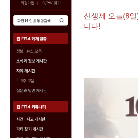
회원가입
ID/PW 찾기
신생제 오늘(8일)
니다!
FF14 화제 집중
정보 · 뉴스 모음
소식과 정보 게시판
자유 게시판
└
3추 모음
질문과 답변 게시판
FF14 커뮤니티
사건 · 사고 게시판
파티 찾기 게시판