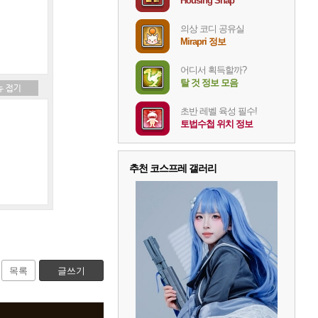
Housing Snap
의상 코디 공유실
Mirapri 정보
어디서 획득할까?
탈 것 정보 모음
초반 레벨 육성 필수!
토법수첩 위치 정보
추천 코스프레 갤러리
목록
글쓰기