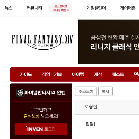
로스트아크
뉴스
커뮤니티
게임캘린더
게이머존
기대평 이벤트
가이드
직업 · 기술
아이템
제작
퀘스트
던
주소보기
복사
파이널판타지14 인벤
로링던
로그인하고
출석보상
받으세요!
[잡담]
로그인