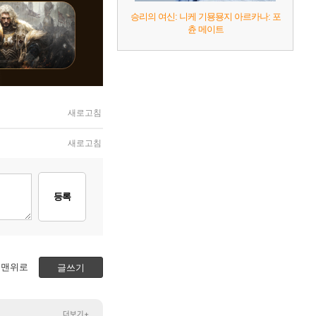
승리의 여신: 니케 기묭묭지 아르카나: 포
츈 메이트
새로고침
새로고침
등록
맨위로
글쓰기
더보기+