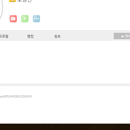
로링던
프로필
랭킹
칭호
oard/ff14/4336/1155424