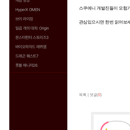
게임 영상
스쿠에니 개발진들이 모험가
HyperX OMEN
브이 라이징
관심있으시면 한번 읽어보세
일곱 개의 대죄: Origin
몬스터헌터 스토리즈3
바이오하자드 레퀴엠
드래곤 퀘스트7
풋볼 매니저26
목록
|
댓글(
0
)