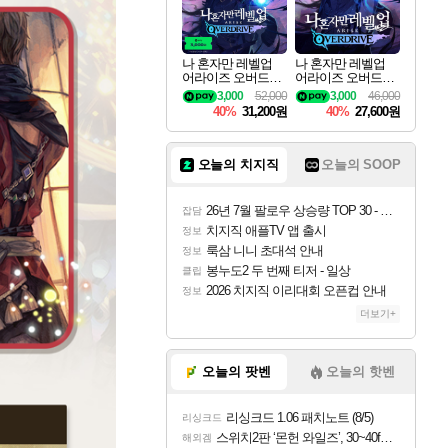
나 혼자만 레벨업
나 혼자만 레벨업
어라이즈 오버드라
어라이즈 오버드라
이브 디럭스 에디션
이브 Solo Leveling A
3,000
52,000
3,000
46,000
Solo Leveling Arise
rise
40%
31,200원
40%
27,600원
Overdrive Deluxe Edi
tion
오늘의 치지직
오늘의 SOOP
26년 7월 팔로우 상승량 TOP 30 - 월간 치지직
잡담
치지직 애플TV 앱 출시
정보
룩삼 니니 초대석 안내
정보
봉누도2 두 번째 티저 - 일상
클립
2026 치지직 이리대회 오픈컵 안내
정보
더보기+
오늘의 팟벤
오늘의 핫벤
리싱크드 1.06 패치노트 (8/5)
리싱크드
스위치2판 ‘몬헌 와일즈’, 30~40fps 목표 추정
해외겜