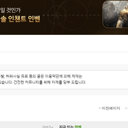
이전페이지
지금 뜨는
팟벤
더보기+