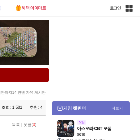
혜택.아이마트
로그인
인
벤
전
체
사
이
트
맵
판타지14 인벤 자유 게시판
조회:
1,501
추천:
4
게임 캘린더
더보기+
모집
목록
|
댓글(
0
)
아스오라 CBT 모집
08.19