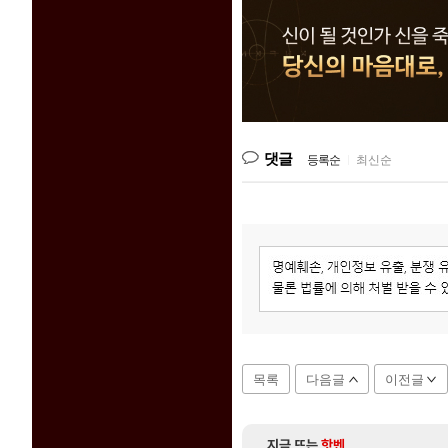
댓글
등록순
|
최신순
목록
다음글
이전글
지금 뜨는
핫벤