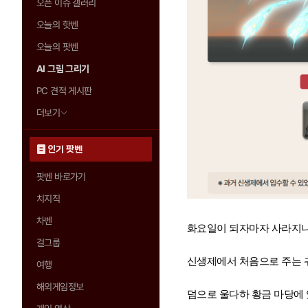
오픈 이슈 갤러리
오늘의 핫벤
오늘의 팟벤
AI 그림 그리기
PC 견적 게시판
더보기
인기 팟벤
팟벤 바로가기
치지직
차벤
화요일이 되자마자 사라지니
걸그룹
신생제에서 처음으로 주는 귀
여행
해외게임정보
덤으로 울다하 황금 마당에