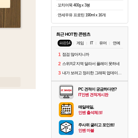
꼬치어묵 400g x 3봉
연세우유 프로틴 190ml x 16개
최근 HOT한 콘텐츠
파판14
게임
IT
유머
연예
1
점검 많아지니까
2
스위치2 지역 달라서 플레이 못하네
3
내가 보려고 정리한 그래픽 업데이트 의상 (*스포주의)
PC 견적이 궁금하다면?
IT인벤 견적게시판
매일매일,
인벤 출석체크!
주사위 굴리고 포인트!
인벤 마블