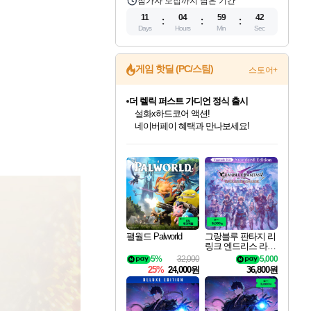
참가자 모집까지 남은 기간
11
04
59
41
Days
Hours
Min
Sec
게임 핫딜 (PC/스팀)
스토어+
더 렐릭 퍼스트 가디언 정식 출시
설화x하드코어 액션!
네이버페이 혜택과 만나보세요!
인벤게임즈 8월 특별 할인!
드래곤소드: 어웨이크닝 입점!
문명 7 특별 할인!
마블 투혼 파이팅 소울즈 정식출시!
귀무자: 검의 길 예약 판매 중!
비스트 오브 리인카네이션 정식 출시!
커세어 코브 출시 기념 할인!
베데스다 40주년 기념 할인 중!
캡콤 프렌차이즈 할인 진행 중!
캡콤 일부 상품 상시 할인
스타워즈 은하계 레이서
로블록스 기프트 카드 공식 입점
인기 퍼블리셔 모음!
스팀으로 만나는 드래곤소드!
조선&고려 DLC 출시 예정
마블 히어로 총 출동&화려한 격투!
10% 할인과
게임프릭 신작 IP
해적'섬'을 발전시키자!
베데스다의 명작들을
몬헌, 바하 등 인기 IP를
몬헌 와일즈 & 드래곤즈 도그마2
인벤게임즈에서 10% 추가 적립
Robux를 가장 안전하고
최대 90% 할인가를 만나보세요!
네이버혜택과 함께 만나보세요!
50%할인&추가 적립까지!
네이버 포인트 혜택까지!
이니&베니 혜택까지!
네이버 혜택가와 함께 예약하세요!
할인&네이버혜택으로 만나보세요!
40주년 프로모션으로 만나보세요!
할인가에 만나보세요!
일부 에디션 상시 할인!
혜택으로 예약 판매 중
편안하게 충전하세요
팰월드 Palworld
그랑블루 판타지 리
링크 엔드리스 라그
나로크 업그레이드
5%
32,000
5,000
킷 Granblue Fantasy
25%
24,000원
36,800원
Relink Endless Ragn
arok Upgrade Kit DL
C