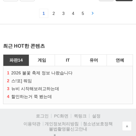
1
2
3
4
5
최근 HOT한 콘텐츠
파판14
게임
IT
유머
연예
1
2026 불꽃 축제 정보 나왔습니다
2
스!포] 뭐임
3
뉴비 시작해보려고하는데
4
할인하는거 쭉 봤는데
로그인
PC화면
퀵링크
설정
청소년보호정책
이용약관
개인정보처리방침
▲
불법촬영물신고안내