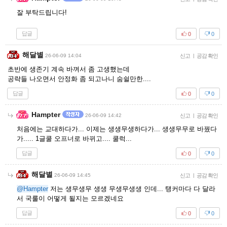
잘 부탁드립니다!
답글
0
0
해달별
26-06-09 14:04
신고
|
공감 확인
초반에 생존기 계속 바껴서 좀 고생했는데
공략들 나오면서 안정화 좀 되고나니 숨쉴만한....
답글
0
0
Hampter
26-06-09 14:42
신고
|
공감 확인
처음에는 교대하다가... 이제는 생생무생하다가... 생생무무로 바꿨다
가..... 1글쿨 오프너로 바뀌고.... 쿨럭...
답글
0
0
해달별
26-06-09 14:45
신고
|
공감 확인
@Hampter
저는 생무생무 생생 무생무생생 인데... 탱커마다 다 달라
서 국룰이 어떻게 될지는 모르겠네요
답글
0
0