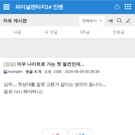
파이널판타지14
인벤
자유 게시판
전체보기
공
검
글
지
색
내글
내 댓글
3추글
인증글
on/off
쓰
기
[잡담]
어우 나이트로 가는 첫 절컨인데...
Hampter
댓글: 8 개
조회:
1588
2026-06-09 00:39:38
심히.... 첫상대를 잘못 고른거 같다는 생각이 듭니다....
음유 다시 해야하나;;