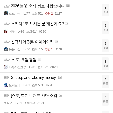
2026 불꽃 축제 정보 나왔습니다
잡담
1
댓글
모르가냥
Lv.77
조회 501
추천 2
21:37
스위치2로 하시는 분 계신가요?
잡담
5
댓글
게맛
Lv.86
조회 614
05:30
신규헤어 킷타아아아아!!!!
잡담
5
댓글
웃음버섯
Lv.70
조회 785
추천 1
00:48
스!포] 효월월월
잡담
3
댓글
나무가한그루
Lv.83
조회 361
08-04
Shut up and take my money!
잡담
4
댓글
도퍼노바
Lv.62
조회 583
08-04
[스포] 힐디브랜드 간단 소감
잡담
0
댓글
로링던
Lv.44
조회 423
08-04