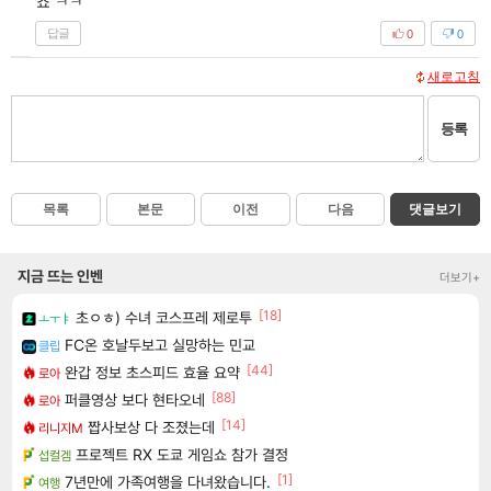
죠 ㅋㅋ
답글
0
0
새로고침
등록
목록
본문
이전
다음
댓글보기
지금 뜨는 인벤
더보기+
[18]
초ㅇㅎ) 수녀 코스프레 제로투
ㅗㅜㅑ
FC온 호날두보고 실망하는 민교
클립
[44]
완갑 정보 초스피드 효율 요약
로아
[88]
퍼클영상 보다 현타오네
로아
[14]
짭사보상 다 조졌는데
리니지M
프로젝트 RX 도쿄 게임쇼 참가 결정
섭컬겜
[1]
7년만에 가족여행을 다녀왔습니다.
여행