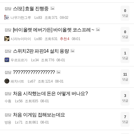
스!포] 효월 진행중
잡담
0
댓글
나무가한그루
Lv.83
조회 371
08-02
[바이올렛 에버가든] 바이올렛 코스프레 ~
잡담
0
댓글
시라누이마이
Lv.80
조회 631
추천 4
08-01
스위치2판 파판14 설치 용량
잡담
1
댓글
우르프르가
Lv.34
조회 776
08-01
?????????????????
잡담
11
댓글
패치너트
Lv.67
조회 1214
08-01
처음 시작했는데 돈은 어떻게 버나요?
잡담
3
댓글
수훤
Lv.56
조회 835
08-01
처음 이게임 접해보는데요
잡담
7
댓글
방용
Lv.71
조회 861
08-01