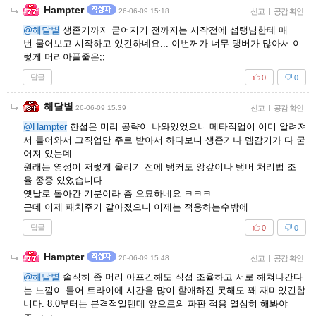
Hampter
26-06-09 15:18
신고
|
공감 확인
@해달별
생존기까지 굳어지기 전까지는 시작전에 섭탱님한테 매
번 물어보고 시작하고 있긴하네요... 이번꺼가 너무 탱버가 많아서 이
렇게 머리아플줄은;;
답글
0
0
해달별
26-06-09 15:39
신고
|
공감 확인
@Hampter
한섭은 미리 공략이 나와있었으니 메타직업이 이미 알려져
서 들어와서 그직업만 주로 받아서 하다보니 생존기나 뎀감기가 다 굳
어져 있는데
원래는 영정이 저렇게 올리기 전에 탱커도 앙갚이나 탱버 처리법 조
율 종종 있었습니다.
옛날로 돌아간 기분이라 좀 오묘하네요 ㅋㅋㅋ
근데 이제 패치주기 같아졌으니 이제는 적응하는수밖에
답글
0
0
Hampter
26-06-09 15:48
신고
|
공감 확인
@해달별
솔직히 좀 머리 아프긴해도 직접 조율하고 서로 해쳐나간다
는 느낌이 들어 트라이에 시간을 많이 할애하진 못해도 꽤 재미있긴합
니다. 8.0부터는 본격적일텐데 앞으로의 파판 적응 열심히 해봐야