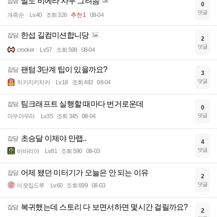
발도 비에라 사무 그려씀
잡담
0
댓글
개죽순
Lv.40
조회 326
추천 1
08-04
한섭 길컴미션합니당
잡담
2
댓글
crocker
Lv.57
조회 598
08-04
팬텀 3단계 팁이 있을까요?
잡담
3
댓글
치키치키차카
Lv.18
조회 482
08-04
팀크래프트 실행할 때마다 번거로운데
잡담
0
댓글
아우아우라
Lv.35
조회 345
08-04
초승달 이제야 만랩..
잡담
4
댓글
바바리아
Lv.81
조회 590
08-03
어제 됐던 미터기가 오늘은 안 되는 이유
잡담
2
댓글
이웃집드루
Lv.60
조회 699
08-03
복귀했는데 스토리 다 보면서하면 몇시간 걸릴까요?
잡담
2