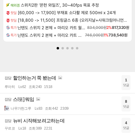
스위치2판 ‘몬헌 와일즈’, 30~40fps 목표 추정
해외겜
[60,000 -> 17,900] 부채표 소다활 제로 500ml x 24개
핫딜
[18,800 -> 11,500] 프링글스 6종 (오리지날+사워크림어니언+치즈)
핫딜
닌텐도 스위치 2 본체 + 마리오 카트 월드 + 포켓몬 포코피아 번들
834,000원
2%
817,320원
특가
닌텐도 스위치 2 본체 + 마리오 카트 월드
746,000원
1%
738,540원
특가
할인하는거 쭉 봤는데
잡담
1
댓글
루아히
Lv.62
조회 240
15:18
스!포] 뭐임
잡담
8
댓글
나무가한그루
Lv.83
조회 442
23:09
뉴비 시작해보려고하는데
잡담
4
댓글
꾸르코
Lv.18
조회 389
22:31