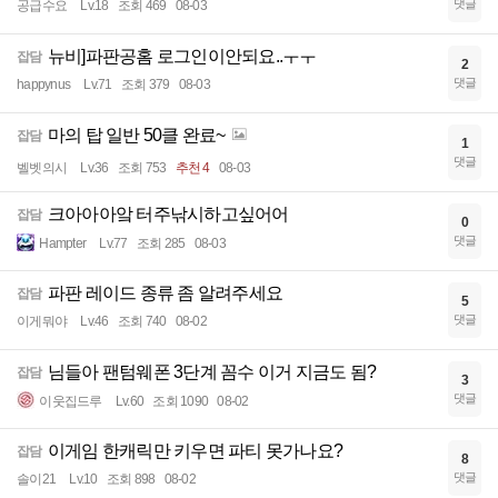
댓글
공급수요
Lv.18
조회 469
08-03
뉴비]파판공홈 로그인이안되요..ㅜㅜ
잡담
2
댓글
happynus
Lv.71
조회 379
08-03
마의 탑 일반 50클 완료~
잡담
1
댓글
벨벳의시
Lv.36
조회 753
추천 4
08-03
크아아아앜 터주낚시하고싶어어
잡담
0
댓글
Hampter
Lv.77
조회 285
08-03
파판 레이드 종류 좀 알려주세요
잡담
5
댓글
이게뭐야
Lv.46
조회 740
08-02
님들아 팬텀웨폰 3단계 꼼수 이거 지금도 됨?
잡담
3
댓글
이웃집드루
Lv.60
조회 1090
08-02
이게임 한캐릭만 키우면 파티 못가나요?
잡담
8
댓글
솔이21
Lv.10
조회 898
08-02