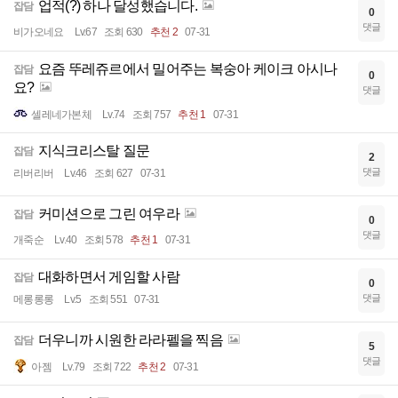
업적(?) 하나 달성했습니다.
잡담
0
댓글
비가오네요
Lv.67
조회 630
추천 2
07-31
요즘 뚜레쥬르에서 밀어주는 복숭아 케이크 아시나
잡담
0
요?
댓글
셀레네가본체
Lv.74
조회 757
추천 1
07-31
지식크리스탈 질문
잡담
2
댓글
리버리버
Lv.46
조회 627
07-31
커미션으로 그린 여우라
잡담
0
댓글
개죽순
Lv.40
조회 578
추천 1
07-31
대화하면서 게임할 사람
잡담
0
댓글
메롱롱롱
Lv.5
조회 551
07-31
더우니까 시원한 라라펠을 찍음
잡담
5
댓글
아젬
Lv.79
조회 722
추천 2
07-31