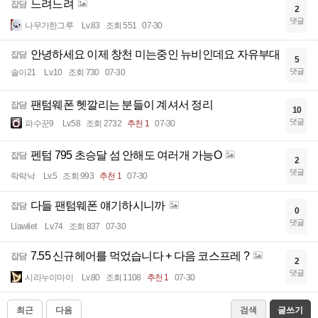
느려느려
잡담
2
댓글
나무가한그루
Lv.83
조회 551
07-30
안녕하세요 이제 창천 미는중인 뉴비인데요 자유부대
잡담
5
댓글
솔이21
Lv.10
조회 730
07-30
팬텀웨폰 헷깔리는 분들이 계셔서 정리
잡담
10
댓글
파수꾼9
Lv.58
조회 2732
추천 1
07-30
펜텀 795 초승달 섬 안해도 여러개 가능O
잡담
2
댓글
락락낙
Lv.5
조회 993
추천 1
07-30
다들 팬텀웨폰 얘기하시니까
잡담
0
댓글
Llawliet
Lv.74
조회 837
07-30
7.55 신규헤어를 먹었습니다 + 다음 코스프레 ?
잡담
2
댓글
시라누이마이
Lv.80
조회 1108
추천 1
07-30
최근
다음
검색
글쓰기