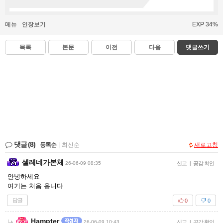
메뉴
인장보기
EXP 34%
목록
본문
이전
다음
댓글쓰기
댓글
(8)
등록순
|
최신순
새로고침
셀레네가본체
26-06-09 08:35
신고
|
공감 확인
안녕하세요
여기는 처음 옵니다
답글
0
0
Hampter
26-06-09 10:43
신고
|
공감 확인