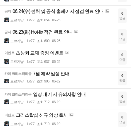
06.24(수) 런처 및 공식 홈페이지 점검 완료 안내
공지
0
댓글
모르가냥
Lv.77
조회 654
06-25
06.23(화) Hot-fix 점검 완료 안내
공지
0
댓글
모르가냥
Lv.77
조회 600
06-25
초상화 교재 증정 이벤트
이벤트
0
댓글
모르가냥
Lv.77
조회 637
06-25
7월 예약 일정 안내
카페 크리스타리움
0
댓글
모르가냥
Lv.77
조회 906
06-19
입장 대기 시 유의사항 안내
카페 크리스타리움
0
댓글
모르가냥
Lv.77
조회 712
06-19
크리스탈샵 신규 의상 출시
이벤트
0
댓글
모르가냥
Lv.77
조회 719
06-19