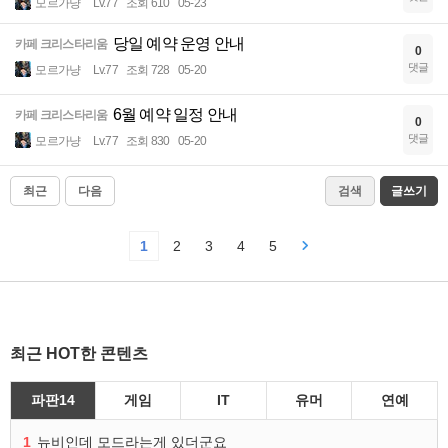
모르가냥
Lv.77
조회 610
05-23
당일 예약 운영 안내
카페 크리스타리움
0
댓글
모르가냥
Lv.77
조회 728
05-20
6월 예약 일정 안내
카페 크리스타리움
0
댓글
모르가냥
Lv.77
조회 830
05-20
최근
다음
검색
글쓰기
1
2
3
4
5
최근 HOT한 콘텐츠
파판14
게임
IT
유머
연예
1
뉴비인데 모드라는게 있더군요