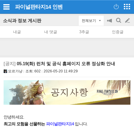
파이널판타지14
인벤
소식과 정보 게시판
전체보기
공
검
글
지
색
내글
내 댓글
3추글
인증글
on/off
쓰
기
[공지]
05.19(화) 런처 및 공식 홈페이지 오류 정상화 안내
모르가냥
조회:
602
2026-05-20 11:49:29
안녕하세요.
최고의 모험을 선물하는
파이널판타지14
입니다.