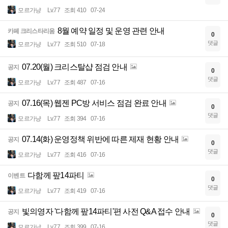
모르가냥
Lv.77
조회 410
07-24
8월 예약 일정 및 운영 관련 안내
카페 크리스타리움
0
댓글
모르가냥
Lv.77
조회 510
07-18
07.20(월) 크리스탈샵 점검 안내
공지
0
댓글
모르가냥
Lv.77
조회 487
07-16
07.16(목) 웹젠 PC방 서비스 점검 완료 안내
공지
0
댓글
모르가냥
Lv.77
조회 394
07-16
07.14(화) 운영정책 위반에 따른 제재 현황 안내
공지
0
댓글
모르가냥
Lv.77
조회 416
07-16
다함께 팦14파티
이벤트
0
댓글
모르가냥
Lv.77
조회 419
07-16
빛의영자 '다함께 팦14파티'편 사전 Q&A 접수 안내
공지
0
댓글
모르가냥
Lv.77
조회 399
07-16