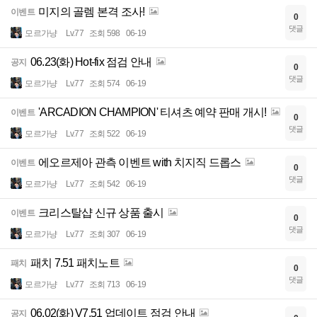
미지의 골렘 본격 조사!
이벤트
0
댓글
모르가냥
Lv.77
조회 598
06-19
06.23(화) Hot-fix 점검 안내
공지
0
댓글
모르가냥
Lv.77
조회 574
06-19
'ARCADION CHAMPION' 티셔츠 예약 판매 개시!
이벤트
0
댓글
모르가냥
Lv.77
조회 522
06-19
에오르제아 관측 이벤트 with 치지직 드롭스
이벤트
0
댓글
모르가냥
Lv.77
조회 542
06-19
크리스탈샵 신규 상품 출시
이벤트
0
댓글
모르가냥
Lv.77
조회 307
06-19
패치 7.51 패치노트
패치
0
댓글
모르가냥
Lv.77
조회 713
06-19
06.02(화) V7.51 업데이트 점검 안내
공지