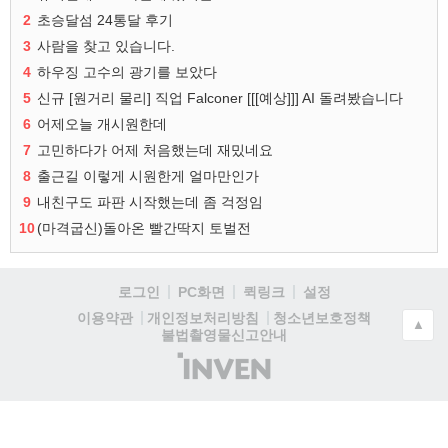
2
초승달섬 24통달 후기
3
사람을 찾고 있습니다.
4
하우징 고수의 광기를 보았다
5
신규 [원거리 물리] 직업 Falconer [[[예상]]] AI 돌려봤습니다
6
어제오늘 개시원한데
7
고민하다가 어제 처음했는데 재밌네요
8
출근길 이렇게 시원한게 얼마만인가
9
내친구도 파판 시작했는데 좀 걱정임
10
(마격굽신)돌아온 빨간딱지 토벌전
로그인
PC화면
퀵링크
설정
청소년보호정책
이용약관
개인정보처리방침
▲
불법촬영물신고안내
(주)
인
벤