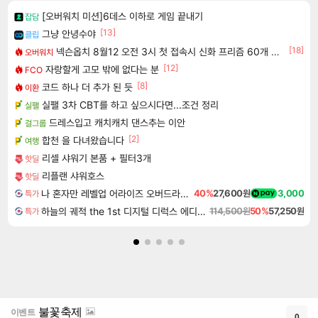
[오버워치 미션]6데스 이하로 게임 끝내기
잡담
[13]
그냥 안녕수야
클립
[18]
넥슨옵치 8월12 오전 3시 첫 접속시 신화 프리즘 60개 선물!
오버워치
[12]
자랑할게 고모 밖에 없다는 분
FCO
[8]
코드 하나 더 추가 된 듯
이환
실팰 3차 CBT를 하고 싶으시다면...조건 정리
실팰
드레스입고 캐치캐치 댄스추는 이안
걸그룹
[2]
합천 을 다녀왔습니다
여행
리셀 샤워기 본품 + 필터3개
핫딜
리플랜 샤워호스
핫딜
나 혼자만 레벨업 어라이즈 오버드라이브 Solo Leveling Arise
40%
27,600원
3,000
특가
하늘의 궤적 the 1st 디지털 디럭스 에디션 Sora no Kiseki the 1st Digital Deluxe Edition
114,500원
50%
57,250원
특가
불꽃축제
이벤트
0