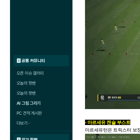
공통 커뮤니티
오픈 이슈 갤러리
오늘의 핫벤
오늘의 팟벤
AI 그림 그리기
PC 견적 게시판
- 마르세유 캔슬 부스트
더보기
마르세유턴은 트릭스터 보정
인기 팟벤