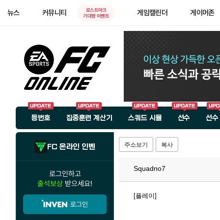
로스트아크
뉴스
커뮤니티
게임캘린더
게이머존
기대평 이벤트
등번호
집중훈련 계산기
스쿼드 시뮬
선수
선수
주소보기
복사
FC 온라인 인벤
Squadno7
로그인하고
출석보상
받으세요!
[플레이]
로그인