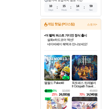
참가자 모집까지 남은 기간
10
15
14
58
Days
Hours
Min
Sec
더 렐릭 퍼스트 가디언 정식 출시
게임 핫딜 (PC/스팀)
스토어+
설화x하드코어 액션!
네이버페이 혜택과 만나보세요!
베데스다 40주년 기념 할인 중!
베데스다의 명작들을
40주년 프로모션으로 만나보세요!
인벤게임즈 8월 특별 할인!
드래곤소드: 어웨이크닝 입점!
문명 7 특별 할인!
마블 투혼 파이팅 소울즈 정식출시!
귀무자: 검의 길 예약 판매 중!
비스트 오브 리인카네이션 정식 출시!
커세어 코브 출시 기념 할인!
캡콤 프렌차이즈 할인 진행 중!
캡콤 일부 상품 상시 할인
스타워즈 은하계 레이서
로블록스 기프트 카드 공식 입점
인기 퍼블리셔 모음!
스팀으로 만나는 드래곤소드!
조선&고려 DLC 출시 예정
마블 히어로 총 출동&화려한 격투!
10% 할인과
게임프릭 신작 IP
해적'섬'을 발전시키자!
몬헌, 바하 등 인기 IP를
몬헌 와일즈 & 드래곤즈 도그마2
인벤게임즈에서 10% 추가 적립
Robux를 가장 안전하고
최대 90% 할인가를 만나보세요!
네이버혜택과 함께 만나보세요!
50%할인&추가 적립까지!
네이버 포인트 혜택까지!
이니&베니 혜택까지!
네이버 혜택가와 함께 예약하세요!
할인&네이버혜택으로 만나보세요!
할인가에 만나보세요!
일부 에디션 상시 할인!
혜택으로 예약 판매 중
편안하게 충전하세요
팰월드 Palworld
옥토패스 트래블러
II Octopath Traveler I
I
5%
32,000
49,800
25%
24,000원
70%
14,940원