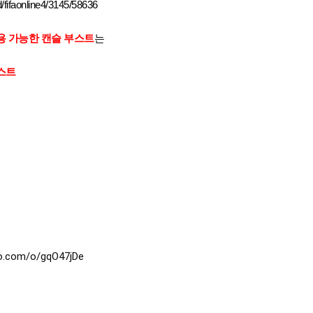
/fifaonline4/3145/58636
용 가능한 캔슬 부스트
는
스트
ao.com/o/gqO47jDe