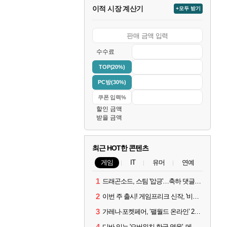
이적 시장 계산기
+모두 받기
수수료
TOP(20%)
PC방(30%)
할인 금액
받을 금액
최근 HOT한 콘텐츠
게임
IT
유머
연예
1
드래곤소드, 스팀 '압긍'…축하 댓글 달고 게임 코드 받자!
2
이번 주 출시! 게임프리크 신작, '비스트 오브 리인카네이션'
3
가레나·포켓페어, ‘팰월드 온라인’ 2026년 출시 예고
4
디바 잇는 '오버워치 한국 영웅', 메카 파일럿 디몬 나온다