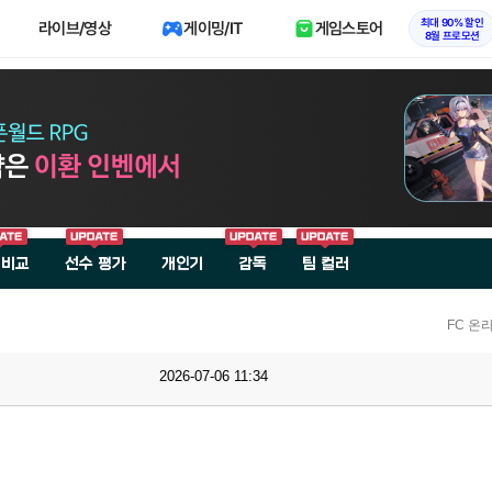
최대 90% 할인
라이브/영상
게이밍/IT
게임스토어
8월 프로모션
 비교
선수 평가
개인기
감독
팀 컬러
FC 온
2026-07-06 11:34