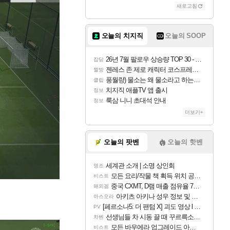
새로고침
오늘의 치지직
오늘의 SOOP
26년 7월 팔로우 상승량 TOP 30 - 월간 치지직
잡담
젠레스 존 제로 캐릭터 코스프레한 꽁주
짤방
풍월량) 물소는 왜 물소라고 하는거야? 아! 그만 ㅋㅋ
클립
치지직 애플TV 앱 출시
정보
룩삼 니니 초대석 안내
정보
더보기+
오늘의 팟벤
오늘의 핫벤
세계관 소개 | 소명 상인회
명조
모든 요리/작물 책 획득 위치 공략 (36개) - 미식가 도전과제
비스트
중국 CXMT, D램 매출 점유율 7%…글로벌 4위로 부상
해외겜
아키츠 아키나 성우 정보 및 주요 필모
아스오라
[페르소나5: 더 팬텀 X] 괴도 영상 l 타카마키 안·댄싱 스타
PV
선생님들 차 시동 끌 때 꾸르륵소리나는데
차벤
모든 바우에라 업그레이드 아이템 획득 위치 공략 (89개)
비스트