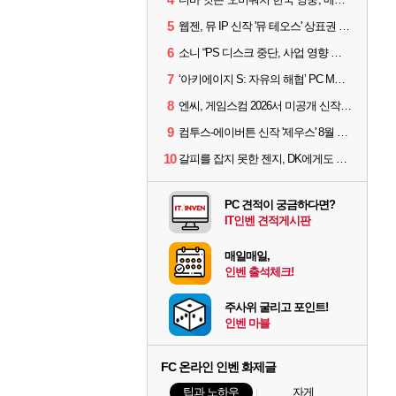
5
웹젠, 뮤 IP 신작 '뮤 테오스' 상표권 출원
6
소니 “PS 디스크 중단, 사업 영향 없다”
7
‘아키에이지 S: 자유의 해협’ PC MMORPG로 개발한다
8
엔씨, 게임스컴 2026서 미공개 신작 최초 공개
9
컴투스-에이버튼 신작 '제우스' 8월 26일 출시…"모두를 위한 경쟁"
10
갈피를 잡지 못한 젠지, DK에게도 0:2 패배
PC 견적이 궁금하다면?
IT인벤 견적게시판
매일매일,
인벤 출석체크!
주사위 굴리고 포인트!
인벤 마블
FC 온라인 인벤 화제글
팁과 노하우
자게