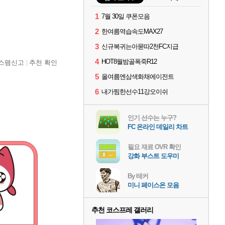
1
7월 30일 쿠폰모음
2
한여름역습속도MAX27
3
신규복귀는아묻따2천FC지급
4
HOT8월밤골폭죽R12
스팸신고
추천 확인
5
올여름엔삼색화채에이전트
6
내가찜한선수11강오이쉬
인기 선수는 누구?
FC 온라인 데일리 차트
필요 재료 OVR 확인
강화 부스트 도우미
By 테커
미니 페이스온 모음
추천 코스프레 갤러리