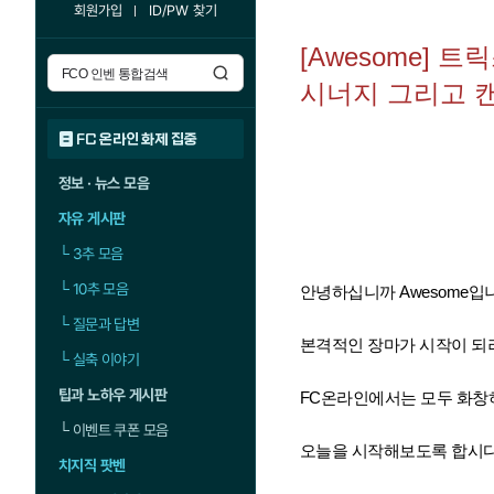
회원가입
ID/PW 찾기
[Awesome] 
시너지 그리고 
FC 온라인 화제 집중
정보 · 뉴스 모음
자유 게시판
└
3추 모음
└
10추 모음
안녕하십니까 Awesome입
└
질문과 답변
본격적인 장마가 시작이 되
└
실축 이야기
팁과 노하우 게시판
FC온라인에서는 모두 화창
└
이벤트 쿠폰 모음
오늘을 시작해보도록 합시다
치지직 팟벤