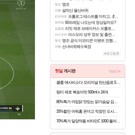
명조
명조
설악산 울산바위
여행
프롤로그 테스트를 마치고.. (feat. 리아)
리밋제로
60프레임 나오는데 정상일까요?
레퀴엠
리밋 제로 브레이커스 프롤로그 테스트 후기 영상 업로드
섭컬겜
아스오라 성우 정보 및 출연작 모음
아스오라
명조 공식 이모티콘 이벤트 진행해봤습니다! 참여부터 추첨까지????
명조
선녀바위해수욕장
여행
새로고침
핫딜
게시판
더보기+
클룹 애사비소다 오리지널 탄산음료 500ml x 12개
링티 제로 복숭아맛 500ml x 24개
80%특가 아임닭 맛있는 닭가슴살 김치 볶음밥, 200g, 20개
33%할인 아워홈 온더고 직장인 도시락 BEST 6종, 290g, 6팩
70%특가 일양약품 비타민C 1000 플러스, 1100mg, 60정, 6개